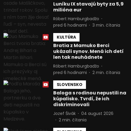
Luníku IX stavajú byty za 5,9
milióna eur
Róbert Hamburgbadžo
pred 6 hodinami
3
min. čítania
KULTÚRA
Bratia z Mamuko Berci
ukázali synov. Mená ich detí
len tak neuhádnete
Róbert Hamburgbadžo
pred 6 hodinami
2
min. čítania
SLOVENSKO
Baloga s rodinou nepustili na
kúpalisko. Tvrdí, že ich
diskriminovali
Jozef Šivák
04 august 2026
2
min. čítania