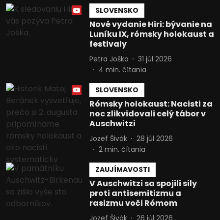
SLOVENSKO
Nové vydanie Hiri: bývanie na
Luníku IX, rómsky holokaust a
festivaly
Petra Joška
31 júl 2026
4
min. čítania
SLOVENSKO
Rómsky holokaust: Nacisti za
noc zlikvidovali celý tábor v
Auschwitzi
Jozef Šivák
28 júl 2026
2
min. čítania
ZAUJÍMAVOSTI
V Auschwitzi sa spojili sily
proti antisemitizmu a
rasizmu voči Rómom
Jozef Šivák
26 júl 2026