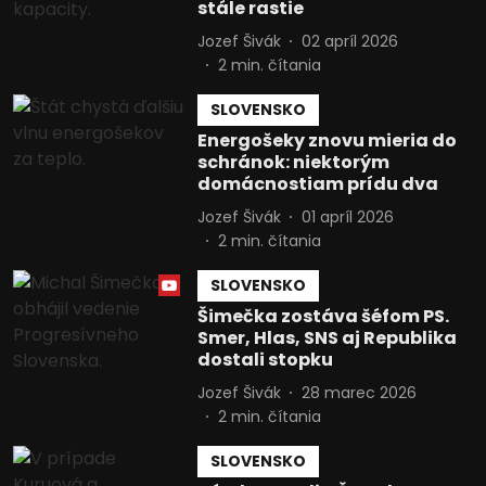
stále rastie
Jozef Šivák
02 apríl 2026
2
min. čítania
SLOVENSKO
Energošeky znovu mieria do
schránok: niektorým
domácnostiam prídu dva
Jozef Šivák
01 apríl 2026
2
min. čítania
SLOVENSKO
Šimečka zostáva šéfom PS.
Smer, Hlas, SNS aj Republika
dostali stopku
Jozef Šivák
28 marec 2026
2
min. čítania
SLOVENSKO