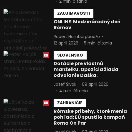
2
min. čítania
ZAUJÍMAVOSTI
ONLINE: Medzinárodný deň
Rómov
Róbert Hamburgbadžo
12 apríl 2026
5
min. čítania
SLOVENSKO
Dotácie pre vlastnú
manželku. Opozícia žiada
odvolanie Daška.
Jozef Šivák
09 apríl 2026
4
min. čítania
ZAHRANIČIE
Rómske príbehy, ktoré menia
pohľad: EÚ spustila kampaň
Roma On Par
Jozef Šivák
07 apríl 2026