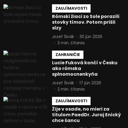
ZAUJÍMAVOSTI
Rómski žiaci zo Sole porazili
stovky tímov. Potom prišli
slzy
Jozef Šivák
30 jún 2026
3
min. čítania
ZAHRANIČIE
Lucie Fuková končí v Česku
ako rómska
splnomocnenkyňa
Jozef Šivák
17 jún 2026
2
min. čítania
ZAUJÍMAVOSTI
Žije v osade, no mieri za
titulom PaedDr. Juraj Enický
chce šancu