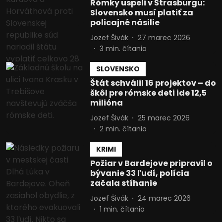
Rómky uspeli v Štrasburgu:
Slovensko musí platiť za
policajné násilie
Jozef Šivák
27 marec 2026
3
min. čítania
SLOVENSKO
Štát schválil 16 projektov – do
škôl pre rómske deti ide 12,5
milióna
Jozef Šivák
25 marec 2026
2
min. čítania
KRIMI
Požiar v Bardejove pripravil o
bývanie 33 ľudí, polícia
začala stíhanie
Jozef Šivák
24 marec 2026
1
min. čítania