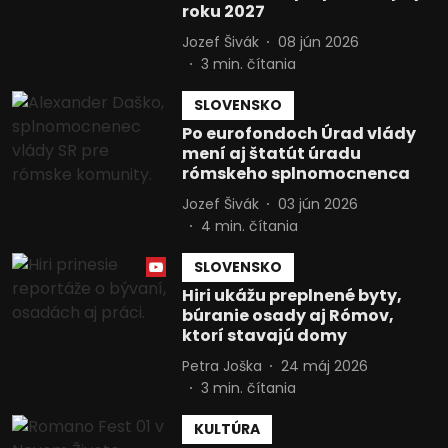
roku 2027
Jozef Šivák
08 jún 2026
3
min. čítania
SLOVENSKO
Po eurofondoch Úrad vlády
mení aj štatút úradu
rómskeho splnomocnenca
Jozef Šivák
03 jún 2026
4
min. čítania
SLOVENSKO
Hiri ukážu preplnené byty,
búranie osady aj Rómov,
ktorí stavajú domy
Petra Joška
24 máj 2026
3
min. čítania
KULTÚRA