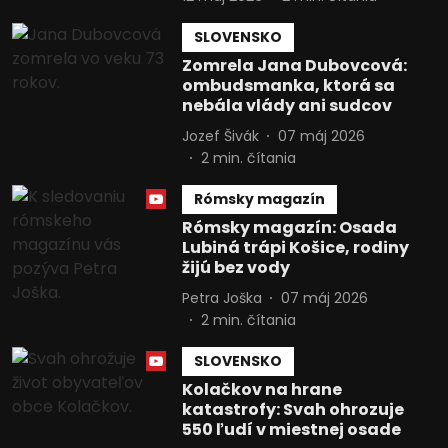
SLOVENSKO
Zomrela Jana Dubovcová:
ombudsmanka, ktorá sa
nebála vlády ani sudcov
Jozef Šivák
07 máj 2026
2
min. čítania
Rómsky magazín
Rómsky magazín: Osada
Lubiná trápi Košice, rodiny
žijú bez vody
Petra Joška
07 máj 2026
2
min. čítania
SLOVENSKO
Kolačkov na hrane
katastrofy: Svah ohrozuje
550 ľudí v miestnej osade