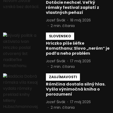
Dotácie nechcel. Veľký
rómsky festival zaplatí z
vlastných peňazí
Jozef Šivák
18 máj 2026
2
min. čítania
SLOVENSKO
Hriczko píše šéfke
Romathanu: Slovo „neróm“ je
podľa neho problém
Jozef Šivák
17 máj 2026
2
min. čítania
ZAUJÍMAVOSTI
Rómčina dostala silný hlas.
Vyšla výnimočná kniha o
porozumení
Jozef Šivák
17 máj 2026
2
min. čítania