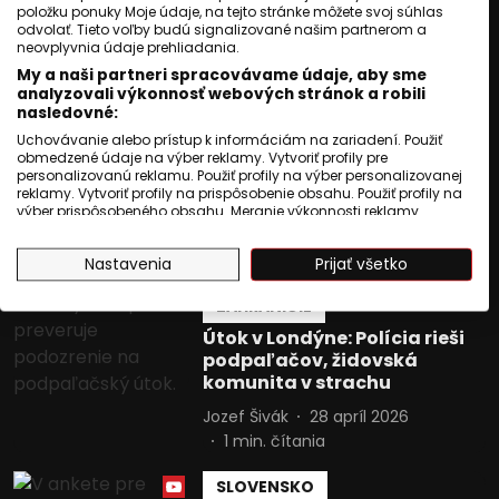
položku ponuky Moje údaje, na tejto stránke môžete svoj súhlas
úspešná tatérka
odvolať. Tieto voľby budú signalizované našim partnerom a
neovplyvnia údaje prehliadania.
Petra Joška
02 máj 2026
My a naši partneri spracovávame údaje, aby sme
4
min. čítania
analyzovali výkonnosť webových stránok a robili
nasledovné:
SLOVENSKO
Uchovávanie alebo prístup k informáciám na zariadení. Použiť
Slovensko je 22 rokov v EÚ:
obmedzené údaje na výber reklamy. Vytvoriť profily pre
personalizovanú reklamu. Použiť profily na výber personalizovanej
miliardy, euro a varovanie
reklamy. Vytvoriť profily na prispôsobenie obsahu. Použiť profily na
Andreja Danka
výber prispôsobeného obsahu. Meranie výkonnosti reklamy.
Meranie výkonnosti obsahu. Pochopiť cieľové skupiny na základe
Jozef Šivák
01 máj 2026
štatistík alebo spájania údajov z rôznych zdrojov. Vývoj a
3
min. čítania
Nastavenia
Prijať všetko
zlepšovanie služieb. Použitie obmedzených údajov na výber
obsahu.
Údaje môžu byť zdieľané mimo Európskej únie a odosielané do
ZAHRANIČIE
USA.
Útok v Londýne: Polícia rieši
Váš súhlas a zásady používania cookie sa vzťahujú výlučne na
podpaľačov, židovská
túto webovú stránku/aplikáciu.
komunita v strachu
Zobraziť zoznam partnerov (1009 predajcovia IAB)
Jozef Šivák
28 apríl 2026
Vaše údaje používame na nasledujúce účely:
1
min. čítania
Účely spracovania IAB:
Uchovávanie alebo prístup k
SLOVENSKO