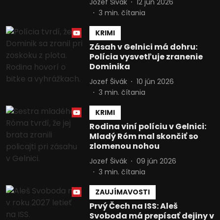
Jozef Šivák
12 jún 2026
3
min. čítania
KRIMI
Zásah v Gelnici má dohru:
Polícia vysvetľuje zranenie
Dominika
Jozef Šivák
10 jún 2026
3
min. čítania
KRIMI
Rodina viní políciu v Gelnici:
Mladý Róm mal skončiť so
zlomenou nohou
Jozef Šivák
09 jún 2026
3
min. čítania
ZAUJÍMAVOSTI
Prvý Čech na ISS: Aleš
Svoboda má prepísať dejiny v