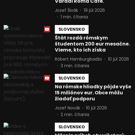
Váradi Roma Café.
Jozef Šivák
19 júl 2026
1
min. čítania
SLOVENSKO
Štát rozdá rómskym
študentom 200 eur mesačne.
Vieme, kto ich získa
Róbert Hamburgbadžo
10 júl 2026
3
min. čítania
SLOVENSKO
Na rómske hliadky pôjde vyše
15 miliónov eur. Obce môžu
žiadať podporu
Jozef Novák
10 júl 2026
2
min. čítania
SLOVENSKO