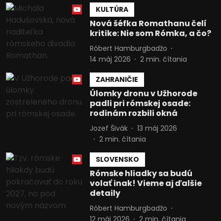
KULTÚRA
Nová šéfka Romathanu čelí
kritike: Nie som Rómka, a čo?
Róbert Hamburgbadžo
14 máj 2026
2
min. čítania
ZAHRANIČIE
Úlomky dronu v Užhorode
padli pri rómskej osade:
rodinám rozbili okná
Jozef Šivák
13 máj 2026
2
min. čítania
SLOVENSKO
Rómske hliadky sa budú
volať inak! Vieme aj ďalšie
detaily
Róbert Hamburgbadžo
12 máj 2026
2
min. čítania