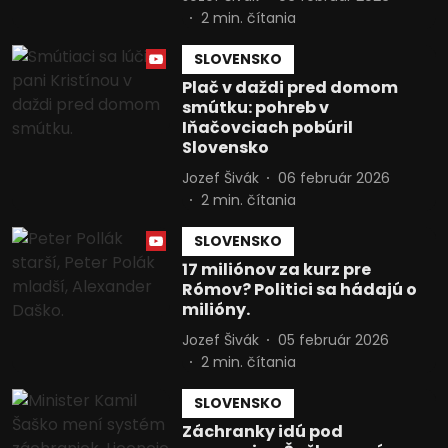
2
min. čítania
SLOVENSKO
Plač v daždi pred domom
smútku: pohreb v
Iňačovciach pobúril
Slovensko
Jozef Šivák
06 február 2026
2
min. čítania
SLOVENSKO
17 miliónov za kurz pre
Rómov? Politici sa hádajú o
milióny.
Jozef Šivák
05 február 2026
2
min. čítania
SLOVENSKO
Záchranky idú pod