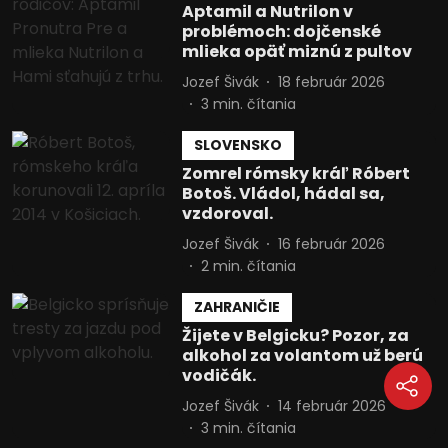
Aptamil a Nutrilon v
problémoch: dojčenské
mlieka opäť miznú z pultov
Jozef Šivák
18 február 2026
3
min. čítania
SLOVENSKO
Zomrel rómsky kráľ Róbert
Botoš. Vládol, hádal sa,
vzdoroval.
Jozef Šivák
16 február 2026
2
min. čítania
ZAHRANIČIE
Žijete v Belgicku? Pozor, za
alkohol za volantom už berú
vodičák.
Jozef Šivák
14 február 2026
3
min. čítania