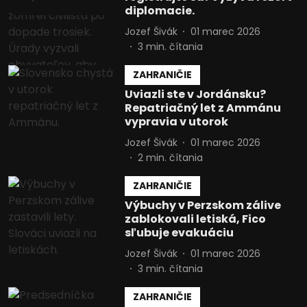
diplomacie.
Jozef Šivák
01 marec 2026
3
min. čítania
ZAHRANIČIE
Uviazli ste v Jordánsku?
Repatriačný let z Ammánu
vypravia v utorok
Jozef Šivák
01 marec 2026
2
min. čítania
ZAHRANIČIE
Výbuchy v Perzskom zálive
zablokovali letiská, Fico
sľubuje evakuáciu
Jozef Šivák
01 marec 2026
3
min. čítania
ZAHRANIČIE