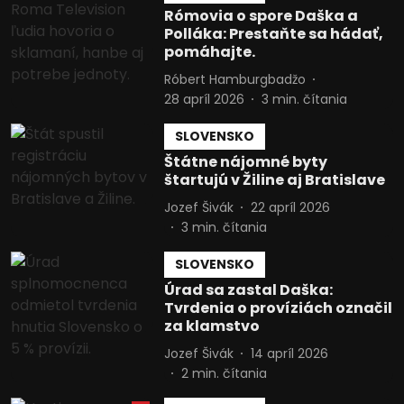
informáciám na zariadení
Rómovia o spore Daška a
Polláka: Prestaňte sa hádať,
Použiť obmedzené údaje na výber
pomáhajte.
reklamy
Róbert Hamburgbadžo
Vytvoriť profily pre personalizovanú
28 apríl 2026
3
min. čítania
reklamu
SLOVENSKO
Použiť profily na výber personalizovanej
reklamy
Štátne nájomné byty
štartujú v Žiline aj Bratislave
Vytvoriť profily na prispôsobenie
Jozef Šivák
22 apríl 2026
obsahu
3
min. čítania
Použiť profily na výber prispôsobeného
obsahu
SLOVENSKO
Úrad sa zastal Daška:
Meranie výkonnosti reklamy
Tvrdenia o províziách označil
za klamstvo
Meranie výkonnosti obsahu
Jozef Šivák
14 apríl 2026
Pochopiť cieľové skupiny na základe
2
min. čítania
štatistík alebo spájania údajov z
rôznych zdrojov