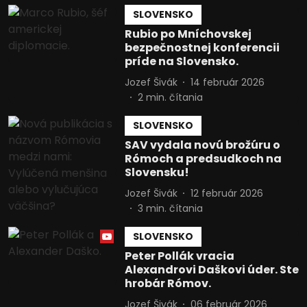
SLOVENSKO
Rubio po Mníchovskej
bezpečnostnej konferencii
príde na Slovensko.
Jozef Šivák
14 február 2026
2
min. čítania
SLOVENSKO
SAV vydala novú brožúru o
Rómoch a predsudkoch na
Slovensku!
Jozef Šivák
12 február 2026
3
min. čítania
SLOVENSKO
Peter Pollák vracia
Alexandrovi Daškovi úder. Ste
hrobár Rómov.
Jozef Šivák
06 február 2026