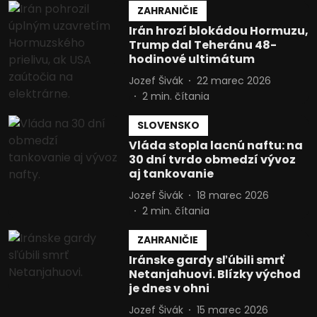
ZAHRANIČIE
Irán hrozí blokádou Hormuzu,
Trump dal Teheránu 48-
hodinové ultimátum
Jozef Šivák
22 marec 2026
2
min. čítania
SLOVENSKO
Vláda stopla lacnú naftu: na
30 dní tvrdo obmedzí vývoz
aj tankovanie
Jozef Šivák
18 marec 2026
2
min. čítania
ZAHRANIČIE
Iránske gardy sľúbili smrť
Netanjahuovi. Blízky východ
je dnes v ohni
Jozef Šivák
15 marec 2026