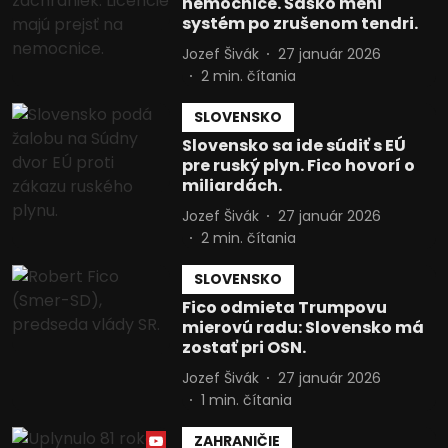
nemocnice. Šaško mení
systém po zrušenom tendri.
Jozef Šivák
27 január 2026
2
min. čítania
SLOVENSKO
Slovensko sa ide súdiť s EÚ
pre ruský plyn. Fico hovorí o
miliardách.
Jozef Šivák
27 január 2026
2
min. čítania
SLOVENSKO
Fico odmieta Trumpovu
mierovú radu: Slovensko má
zostať pri OSN.
Jozef Šivák
27 január 2026
1
min. čítania
ZAHRANIČIE