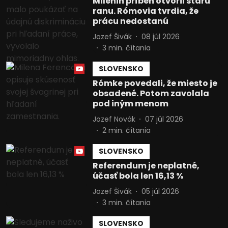
Milenin príbeh otvoril starú
ranu. Rómovia tvrdia, že
prácu nedostanú
Jozef Šivák
08 júl 2026
3
min. čítania
SLOVENSKO
Rómke povedali, že miesto je
obsadené. Potom zavolala
pod iným menom
Jozef Novák
07 júl 2026
2
min. čítania
SLOVENSKO
Referendum je neplatné,
účasť bola len 16,13 %
Jozef Šivák
05 júl 2026
3
min. čítania
SLOVENSKO