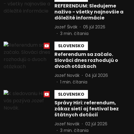
REFERENDUM: Sledujeme
naživo - všetky najnovšie a
dôležité informácie
Jozef Šivák
05 júl 2026
3
min. čítania
SLOVENSKO
Referendum sa začalo.
Slováci dnes rozhodujú o
dvoch otázkach
Jozef Novák
04 júl 2026
1
min. čítania
SLOVENSKO
Správy Hiri: referendum,
zákaz sietí aj festival bez
štátnych dotácií
Jozef Novák
02 júl 2026
3
min. čítania