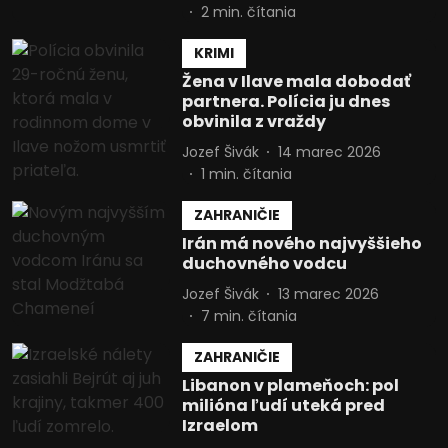
2
min. čítania
KRIMI
Žena v Ilave mala dobodať
partnera. Polícia ju dnes
obvinila z vraždy
Jozef Šivák
14 marec 2026
1
min. čítania
ZAHRANIČIE
Irán má nového najvyššieho
duchovného vodcu
Jozef Šivák
13 marec 2026
7
min. čítania
ZAHRANIČIE
Libanon v plameňoch: pol
milióna ľudí uteká pred
Izraelom