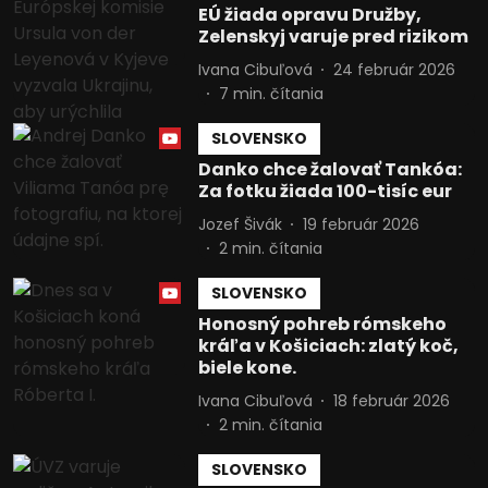
EÚ žiada opravu Družby,
Zelenskyj varuje pred rizikom
Ivana Cibuľová
24 február 2026
7
min. čítania
SLOVENSKO
Danko chce žalovať Tankóa:
Za fotku žiada 100-tisíc eur
Jozef Šivák
19 február 2026
2
min. čítania
SLOVENSKO
Honosný pohreb rómskeho
kráľa v Košiciach: zlatý koč,
biele kone.
Ivana Cibuľová
18 február 2026
2
min. čítania
SLOVENSKO