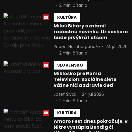
2
min. čítania
KULTÚRA
Miloš Biháry oznámil
radostnú novinku. Už čoskoro
bude prvýkrát otcom
Róbert Hamburgbadžo
24 júl 2026
2
min. čítania
SLOVENSKO
Mikloško pre Roma
Television: Sociálne siete
vážne ničia zdravie detí
Jozef Šivák
24 júl 2026
2
min. čítania
KULTÚRA
Amaro Fest dnes pokračuje. V
Nitre vystúpia Bendig či