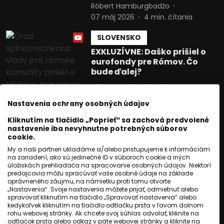
Róbert Hamburgbadžo
07 máj 2026
4
min. čítania
SLOVENSKO
EXKLUZÍVNE: Daško prišiel o
eurofondy pre Rómov. Čo
bude ďalej?
Róbert Hamburgbadžo
06 máj 2026
4
min. čítania
Nastavenia ochrany osobných údajov
SLOVENSKO
Kliknutím na tlačidlo „Poprieť“ sa zachová predvolené
nastavenie iba nevyhnutne potrebných súborov
Šok zo Španielska: Cibuľa
cookie.
chorý, zvracal a aj tak skončil
My a naši partneri ukladáme a/alebo pristupujeme k informáciám
na 5. mieste
na zariadení, ako sú jedinečné ID v súboroch cookie a iných
úložiskách prehliadača na spracovanie osobných údajov. Niektorí
Jozef Šivák
03 máj 2026
predajcovia môžu spracúvať vaše osobné údaje na základe
1
min. čítania
oprávneného záujmu, na námietku proti tomu otvorte
„Nastavenia“. Svoje nastavenia môžete prijať, odmietnuť alebo
spravovať kliknutím na tlačidlo „Spravovať nastavenia“ alebo
TOP UDALOSTI
kedykoľvek kliknutím na tlačidlo odtlačku prsta v ľavom dolnom
Rómsky magazín: Prvé WC v
rohu webovej stránky. Ak chcete svoj súhlas odvolať, kliknite na
odtlačok prsta alebo odkaz v päte webovej stránky a kliknite na
byte, strach o dom a rómska