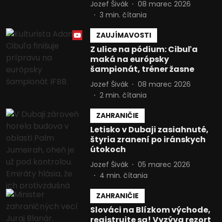
Jozef Šivák
08 marec 2026
3
min. čítania
ZAUJÍMAVOSTI
Z ulice na pódium: Cibuľa
maká na európsky
šampionát, tréner žasne
Jozef Šivák
08 marec 2026
2
min. čítania
ZAHRANIČIE
Letisko v Dubaji zasiahnuté,
štyria zranení po iránskych
útokoch
Jozef Šivák
05 marec 2026
4
min. čítania
ZAHRANIČIE
Slováci na Blízkom východe,
registrujte sa! Vyzýva rezort