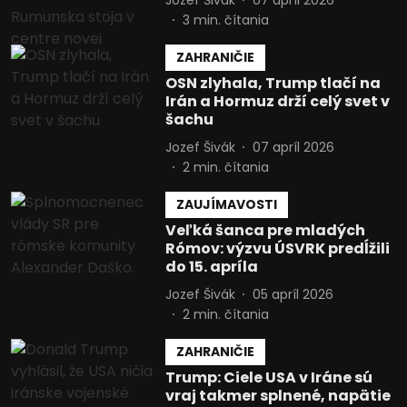
3
min. čítania
ZAHRANIČIE
OSN zlyhala, Trump tlačí na
Irán a Hormuz drží celý svet v
šachu
Jozef Šivák
07 apríl 2026
2
min. čítania
ZAUJÍMAVOSTI
Veľká šanca pre mladých
Rómov: výzvu ÚSVRK predĺžili
do 15. apríla
Jozef Šivák
05 apríl 2026
2
min. čítania
ZAHRANIČIE
Trump: Ciele USA v Iráne sú
vraj takmer splnené, napätie