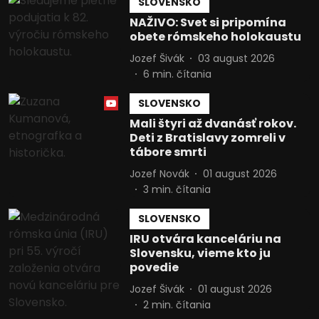
SLOVENSKO
NAŽIVO: Svet si pripomína
obete rómskeho holokaustu
Jozef Šivák
03 august 2026
6
min. čítania
SLOVENSKO
Mali štyri až dvanásť rokov.
Deti z Bratislavy zomreli v
tábore smrti
Jozef Novák
01 august 2026
3
min. čítania
SLOVENSKO
IRU otvára kanceláriu na
Slovensku, vieme kto ju
povedie
Jozef Šivák
01 august 2026
2
min. čítania