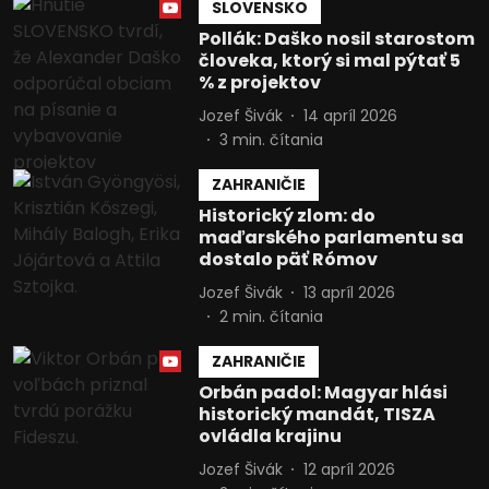
SLOVENSKO
Pollák: Daško nosil starostom
Vývoj a zlepšovanie služieb
človeka, ktorý si mal pýtať 5
% z projektov
Použitie obmedzených údajov na výber
obsahu
Jozef Šivák
14 apríl 2026
3
min. čítania
Špeciálne funkcie IAB:
Používanie presných údajov o
ZAHRANIČIE
geografickej polohe
Historický zlom: do
maďarského parlamentu sa
Identifikácia zariadení na základe
dostalo päť Rómov
aktívne vyžiadaných informácií
Jozef Šivák
13 apríl 2026
Účely spracovania, ktoré nie sú v kompetencii IAB:
2
min. čítania
Potrebný
ZAHRANIČIE
Výkon
Orbán padol: Magyar hlási
historický mandát, TISZA
Funkčné
ovládla krajinu
Reklama
Jozef Šivák
12 apríl 2026