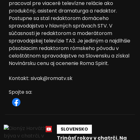
pracoval pre viaceré televízne relácie ako
produkčný, asistent dramaturga a redaktor.
Postupne sa stal redaktorom domáceho
spravodajstva v hlavných správach STV. V
súčasnosti je redaktorom a moderátorom
spravodajskej televízie TA3. Je jediným a najdlhšie
pôsobiacim redaktorom rómskeho pôvodu v
celoštátnom spravodajstve na Slovensku a získal
Novinársku cenu aj ocenenie Roma Spirit.
Kontakt: sivak@romatv.sk
Spojte sa
:
SLOVENSKO
Trinásť rokov v chatrči. Na