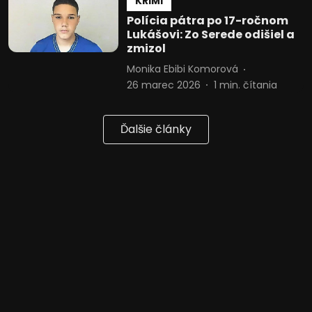
KRIMI
geografickej polohe
Polícia pátra po 17-ročnom
Identifikácia zariadení na základe
Lukášovi: Zo Serede odišiel a
aktívne vyžiadaných informácií
zmizol
Účely spracovania, ktoré nie sú v kompetencii IAB:
Monika Ebibi Komorová
26 marec 2026
1
min. čítania
Potrebný
Výkon
Ďalšie články
Funkčné
Reklama