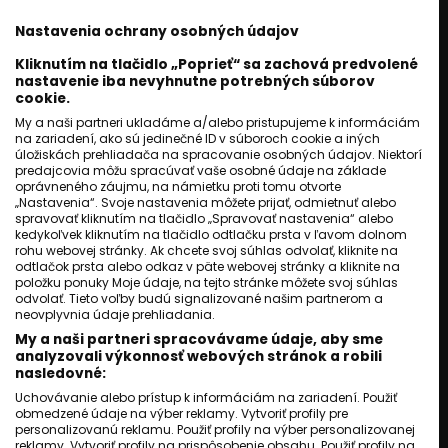
Jozef Novák
22 júl 2026
Nastavenia ochrany osobných údajov
1
min. čítania
Kliknutím na tlačidlo „Poprieť“ sa zachová predvolené
nastavenie iba nevyhnutne potrebných súborov
KRIMI
cookie.
Tragédia v Trebišove. Dieťa
My a naši partneri ukladáme a/alebo pristupujeme k informáciám
po zrážke autom v nemocnici
na zariadení, ako sú jedinečné ID v súboroch cookie a iných
úložiskách prehliadača na spracovanie osobných údajov. Niektorí
zomrelo
predajcovia môžu spracúvať vaše osobné údaje na základe
oprávneného záujmu, na námietku proti tomu otvorte
Jozef Novák
21 júl 2026
„Nastavenia“. Svoje nastavenia môžete prijať, odmietnuť alebo
1
min. čítania
spravovať kliknutím na tlačidlo „Spravovať nastavenia“ alebo
kedykoľvek kliknutím na tlačidlo odtlačku prsta v ľavom dolnom
KRIMI
rohu webovej stránky. Ak chcete svoj súhlas odvolať, kliknite na
odtlačok prsta alebo odkaz v päte webovej stránky a kliknite na
Hľadal úkryt pred búrkou.
položku ponuky Moje údaje, na tejto stránke môžete svoj súhlas
Pád konára ho stál život
odvolať. Tieto voľby budú signalizované našim partnerom a
neovplyvnia údaje prehliadania.
Jozef Novák
20 júl 2026
My a naši partneri spracovávame údaje, aby sme
1
min. čítania
analyzovali výkonnosť webových stránok a robili
nasledovné:
KRIMI
Uchovávanie alebo prístup k informáciám na zariadení. Použiť
obmedzené údaje na výber reklamy. Vytvoriť profily pre
Šok v Trebišove. Muž mal
personalizovanú reklamu. Použiť profily na výber personalizovanej
podpáliť byt a následne
reklamy. Vytvoriť profily na prispôsobenie obsahu. Použiť profily na