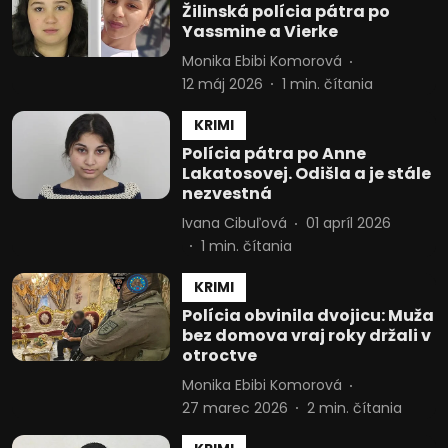
Žilinská polícia pátra po
Yassmine a Vierke
Vytvoriť profily na prispôsobenie
obsahu
Monika Ebibi Komorová
12 máj 2026
1
min. čítania
Použiť profily na výber prispôsobeného
obsahu
KRIMI
Polícia pátra po Anne
Meranie výkonnosti reklamy
Lakatosovej. Odišla a je stále
nezvestná
Meranie výkonnosti obsahu
Ivana Cibuľová
01 apríl 2026
Pochopiť cieľové skupiny na základe
1
min. čítania
štatistík alebo spájania údajov z
rôznych zdrojov
KRIMI
Vývoj a zlepšovanie služieb
Polícia obvinila dvojicu: Muža
bez domova vraj roky držali v
Použitie obmedzených údajov na výber
otroctve
obsahu
Monika Ebibi Komorová
Špeciálne funkcie IAB:
27 marec 2026
2
min. čítania
Používanie presných údajov o