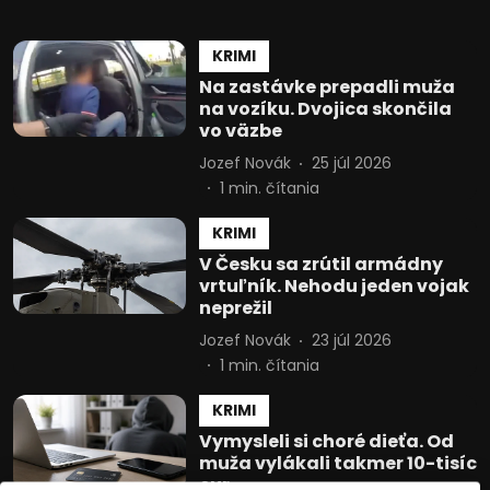
KRIMI
Na zastávke prepadli muža
na vozíku. Dvojica skončila
vo väzbe
Jozef Novák
25 júl 2026
1
min. čítania
KRIMI
V Česku sa zrútil armádny
vrtuľník. Nehodu jeden vojak
neprežil
Jozef Novák
23 júl 2026
1
min. čítania
KRIMI
Vymysleli si choré dieťa. Od
muža vylákali takmer 10-tisíc
eur