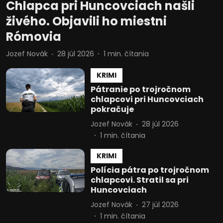
Chlapca pri Huncovciach našli
živého. Objavili ho miestni
Rómovia
Jozef Novák
28 júl 2026
1
min. čítania
KRIMI
Pátranie po trojročnom
chlapcovi pri Huncovciach
pokračuje
Jozef Novák
28 júl 2026
1
min. čítania
KRIMI
Polícia pátra po trojročnom
chlapcovi. Stratil sa pri
Huncovciach
Jozef Novák
27 júl 2026
1
min. čítania