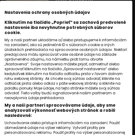
Jozef Novák
20 júl 2026
Nastavenia ochrany osobných údajov
3
min. čítania
Kliknutím na tlačidlo „Poprieť“ sa zachová predvolené
ZAUJÍMAVOSTI
nastavenie iba nevyhnutne potrebných súborov
cookie.
Pohreb za 100-tisíc eur. Zlatá
My a naši partneri ukladáme a/alebo pristupujeme k informáciám
rakva z Ameriky šokovala
na zariadení, ako sú jedinečné ID v súboroch cookie a iných
Slovensko
úložiskách prehliadača na spracovanie osobných údajov. Niektorí
predajcovia môžu spracúvať vaše osobné údaje na základe
Jozef Novák
13 júl 2026
oprávneného záujmu, na námietku proti tomu otvorte
2
min. čítania
„Nastavenia“. Svoje nastavenia môžete prijať, odmietnuť alebo
spravovať kliknutím na tlačidlo „Spravovať nastavenia“ alebo
kedykoľvek kliknutím na tlačidlo odtlačku prsta v ľavom dolnom
ZAUJÍMAVOSTI
rohu webovej stránky. Ak chcete svoj súhlas odvolať, kliknite na
odtlačok prsta alebo odkaz v päte webovej stránky a kliknite na
Richnava píše úspešný
položku ponuky Moje údaje, na tejto stránke môžete svoj súhlas
príbeh. Prácu získalo 321
odvolať. Tieto voľby budú signalizované našim partnerom a
obyvateľov
neovplyvnia údaje prehliadania.
My a naši partneri spracovávame údaje, aby sme
Jozef Novák
09 júl 2026
analyzovali výkonnosť webových stránok a robili
3
min. čítania
nasledovné:
Uchovávanie alebo prístup k informáciám na zariadení. Použiť
ZAUJÍMAVOSTI
obmedzené údaje na výber reklamy. Vytvoriť profily pre
Bývalý domovák buduje zbor,
personalizovanú reklamu. Použiť profily na výber personalizovanej