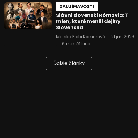
geografickej polohe
ZAUJÍMAVOSTI
Slávni slovenskí Rómovia: 11
Identifikácia zariadení na základe
mien, ktoré menili dejiny
aktívne vyžiadaných informácií
Slovenska
Účely spracovania, ktoré nie sú v kompetencii IAB:
Monika Ebibi Komorová
21 jún 2026
Potrebný
6
min. čítania
Výkon
Ďalšie články
Funkčné
Reklama