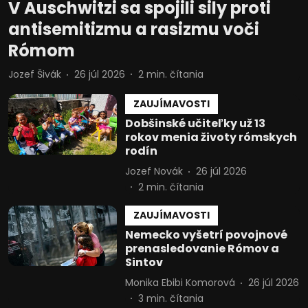
V Auschwitzi sa spojili sily proti
antisemitizmu a rasizmu voči
Rómom
Jozef Šivák
26 júl 2026
2
min. čítania
ZAUJÍMAVOSTI
Dobšinské učiteľky už 13
rokov menia životy rómskych
rodín
Jozef Novák
26 júl 2026
2
min. čítania
ZAUJÍMAVOSTI
Nemecko vyšetrí povojnové
prenasledovanie Rómov a
Sintov
Monika Ebibi Komorová
26 júl 2026
3
min. čítania