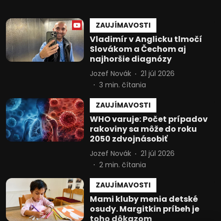
ZAUJÍMAVOSTI
Vladimír v Anglicku tlmočí
Slovákom a Čechom aj
najhoršie diagnózy
Jozef Novák
21 júl 2026
3
min. čítania
ZAUJÍMAVOSTI
WHO varuje: Počet prípadov
rakoviny sa môže do roku
2050 zdvojnásobiť
Jozef Novák
21 júl 2026
2
min. čítania
ZAUJÍMAVOSTI
Mami kluby menia detské
osudy. Margitkin príbeh je
toho dôkazom