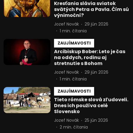
reklamy
Kresťania slávia sviatok
svätých Petra a Pavla. Čím sú
Vytvoriť profily na prispôsobenie
výnimoční?
obsahu
Jozef Novák
29 jún 2026
1
min. čítania
Použiť profily na výber prispôsobeného
obsahu
ZAUJÍMAVOSTI
Meranie výkonnosti reklamy
Arcibiskup Bober: Leto je čas
na oddych, rodinu aj
Meranie výkonnosti obsahu
stretnutie s Bohom
Jozef Novák
29 jún 2026
Pochopiť cieľové skupiny na základe
štatistík alebo spájania údajov z
1
min. čítania
rôznych zdrojov
ZAUJÍMAVOSTI
Vývoj a zlepšovanie služieb
Tieto rómske slová zľudoveli.
Dnes ich používa celé
Použitie obmedzených údajov na výber
Slovensko
obsahu
Jozef Novák
25 jún 2026
Špeciálne funkcie IAB:
2
min. čítania
Používanie presných údajov o