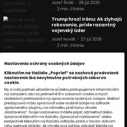
Jozef Šivák
28 júl 2026
2
min. čítania
Trump hrozí Iránu: Ak zlyhajú
rokovania, príde razantný
vojenský úder
Jozef Novák
27 júl 2026
2
min. čítania
Polícia pátra po trojročnom
chlapcovi. Stratil sa pri
Nastavenia ochrany osobných údajov
Huncovciach
Kliknutím na tlačidlo „Poprieť“ sa zachová predvolené
Jozef Novák
27 júl 2026
nastavenie iba nevyhnutne potrebných súborov
1
min. čítania
cookie.
My a naši partneri ukladáme a/alebo pristupujeme k informáciám
Pápež Lev XIV. vyzval
na zariadení, ako sú jedinečné ID v súboroch cookie a iných
mladých na zodpovedné
úložiskách prehliadača na spracovanie osobných údajov. Niektorí
predajcovia môžu spracúvať vaše osobné údaje na základe
používanie AI
oprávneného záujmu, na námietku proti tomu otvorte
Jozef Novák
27 júl 2026
„Nastavenia“. Svoje nastavenia môžete prijať, odmietnuť alebo
spravovať kliknutím na tlačidlo „Spravovať nastavenia“ alebo
1
min. čítania
kedykoľvek kliknutím na tlačidlo odtlačku prsta v ľavom dolnom
rohu webovej stránky. Ak chcete svoj súhlas odvolať, kliknite na