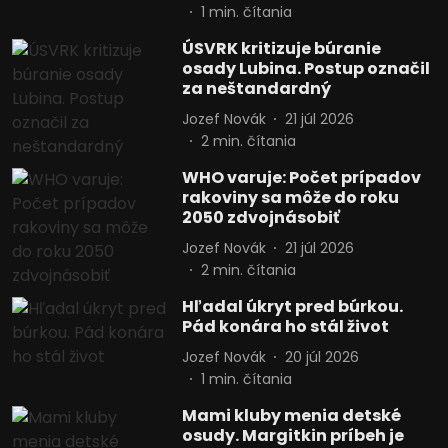
1
min. čítania
ÚSVRK kritizuje búranie
osady Lubina. Postup označil
za neštandardný
Jozef Novák
21 júl 2026
2
min. čítania
WHO varuje: Počet prípadov
rakoviny sa môže do roku
2050 zdvojnásobiť
Jozef Novák
21 júl 2026
2
min. čítania
Hľadal úkryt pred búrkou.
Pád konára ho stál život
Jozef Novák
20 júl 2026
1
min. čítania
Mami kluby menia detské
osudy. Margitkin príbeh je