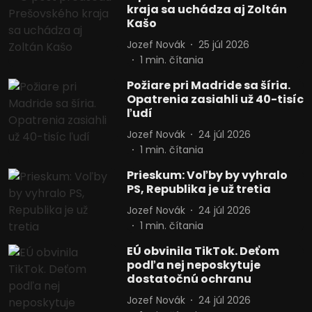
kraja sa uchádza aj Zoltán
rôznych zdrojov
Kašo
Vývoj a zlepšovanie služieb
Jozef Novák
25 júl 2026
1
min. čítania
Použitie obmedzených údajov na výber
obsahu
Požiare pri Madride sa šíria.
Opatrenia zasiahli už 40-tisíc
Špeciálne funkcie IAB:
ľudí
Používanie presných údajov o
Jozef Novák
24 júl 2026
geografickej polohe
1
min. čítania
Identifikácia zariadení na základe
Prieskum: Voľby by vyhralo
aktívne vyžiadaných informácií
PS, Republika je už tretia
Účely spracovania, ktoré nie sú v kompetencii IAB:
Jozef Novák
24 júl 2026
Potrebný
1
min. čítania
Výkon
EÚ obvinila TikTok. Deťom
podľa nej neposkytuje
dostatočnú ochranu
Funkčné
Jozef Novák
24 júl 2026
Reklama