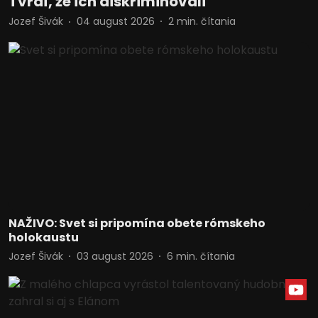
Tvrdí, že ich diskriminovali
Jozef Šivák
04 august 2026
2
min. čítania
NAŽIVO: Svet si pripomína obete rómskeho
holokaustu
Jozef Šivák
03 august 2026
6
min. čítania