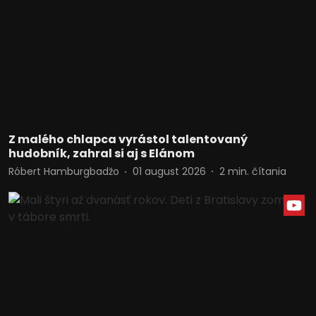
Z malého chlapca vyrástol talentovaný
hudobník, zahral si aj s Elánom
Róbert Hamburgbadžo
01 august 2026
2
min. čítania