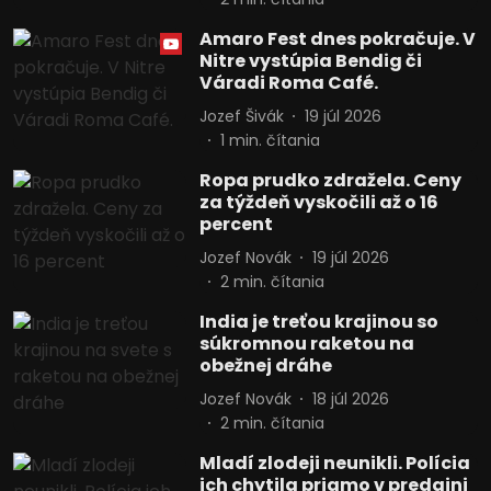
Amaro Fest dnes pokračuje. V
Nitre vystúpia Bendig či
Váradi Roma Café.
Jozef Šivák
19 júl 2026
1
min. čítania
Ropa prudko zdražela. Ceny
za týždeň vyskočili až o 16
percent
Jozef Novák
19 júl 2026
2
min. čítania
India je treťou krajinou so
súkromnou raketou na
obežnej dráhe
Jozef Novák
18 júl 2026
2
min. čítania
Mladí zlodeji neunikli. Polícia
ich chytila priamo v predajni