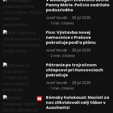
Panny Márie. Polícia zadržala
podozrivého
Jozef Novák
28 júl 2026
1
min. čítania
Fico: Výstavba novej
nemocnice v Prešove
pokračuje podľa plánu
Jozef Novák
28 júl 2026
2
min. čítania
Pátranie po trojročnom
chlapcovi pri Huncovciach
pokračuje
Jozef Novák
28 júl 2026
1
min. čítania
Rómsky holokaust: Nacisti za
noc zlikvidovali celý tábor v
Auschwitzi