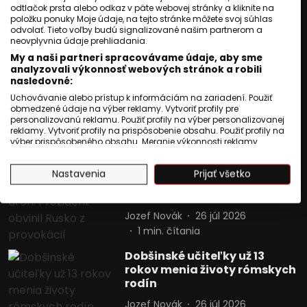
Zelenskyj: Rusko po voľbách
odtlačok prsta alebo odkaz v päte webovej stránky a kliknite na
chystá novú vlnu mobilizácie
položku ponuky Moje údaje, na tejto stránke môžete svoj súhlas
odvolať. Tieto voľby budú signalizované našim partnerom a
Jozef Novák
27 júl 2026
neovplyvnia údaje prehliadania.
1
min. čítania
My a naši partneri spracovávame údaje, aby sme
analyzovali výkonnosť webových stránok a robili
Ráž: Výstavba ďalšej etapy
nasledovné:
košického obchvatu by sa
Uchovávanie alebo prístup k informáciám na zariadení. Použiť
mohla začať o rok
obmedzené údaje na výber reklamy. Vytvoriť profily pre
personalizovanú reklamu. Použiť profily na výber personalizovanej
Jozef Novák
26 júl 2026
reklamy. Vytvoriť profily na prispôsobenie obsahu. Použiť profily na
výber prispôsobeného obsahu. Meranie výkonnosti reklamy.
1
min. čítania
Meranie výkonnosti obsahu. Pochopiť cieľové skupiny na základe
štatistík alebo spájania údajov z rôznych zdrojov. Vývoj a
Rumunsko zostrelilo ďalší
Nastavenia
Prijať všetko
zlepšovanie služieb. Použitie obmedzených údajov na výber
dron. Prezident obvinil Rusko
obsahu.
z provokácií
Údaje môžu byť zdieľané mimo Európskej únie a odosielané do
USA.
Jozef Novák
26 júl 2026
Váš súhlas a zásady používania cookie sa vzťahujú výlučne na
1
min. čítania
túto webovú stránku/aplikáciu.
Zobraziť zoznam partnerov (1009 predajcovia IAB)
Dobšinské učiteľky už 13
rokov menia životy rómskych
Vaše údaje používame na nasledujúce účely:
rodín
Účely spracovania IAB:
Jozef Novák
26 júl 2026
Uchovávanie alebo prístup k