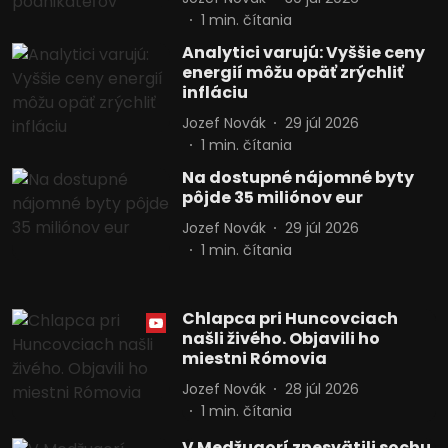
1
min. čítania
Analytici varujú: Vyššie ceny
energií môžu opäť zrýchliť
infláciu
Jozef Novák
29 júl 2026
1
min. čítania
Na dostupné nájomné byty
pôjde 35 miliónov eur
Jozef Novák
29 júl 2026
1
min. čítania
Chlapca pri Huncovciach
našli živého. Objavili ho
miestni Rómovia
Jozef Novák
28 júl 2026
1
min. čítania
V Medžugorí znesvätili sochu