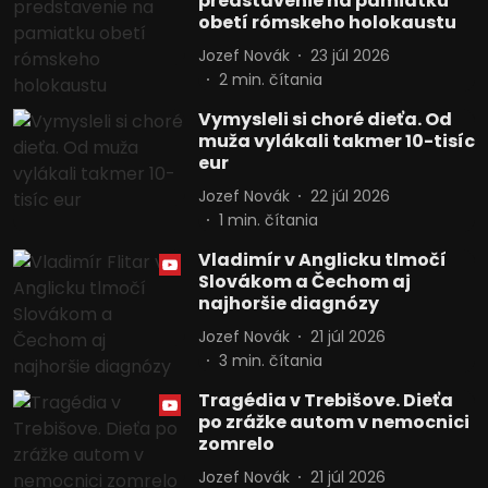
predstavenie na pamiatku
obetí rómskeho holokaustu
Jozef Novák
23 júl 2026
2
min. čítania
Vymysleli si choré dieťa. Od
muža vylákali takmer 10-tisíc
eur
Jozef Novák
22 júl 2026
1
min. čítania
Vladimír v Anglicku tlmočí
Slovákom a Čechom aj
najhoršie diagnózy
Jozef Novák
21 júl 2026
3
min. čítania
Tragédia v Trebišove. Dieťa
po zrážke autom v nemocnici
zomrelo
Jozef Novák
21 júl 2026