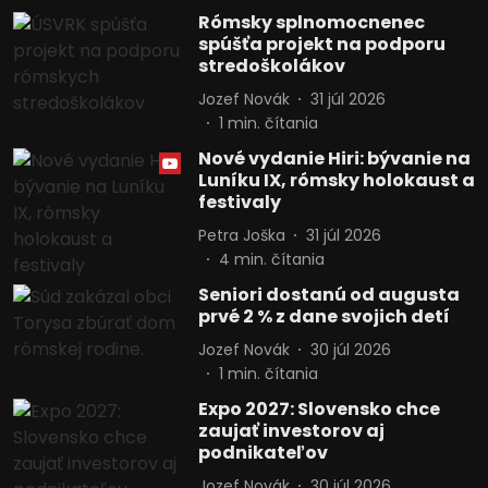
Rómsky splnomocnenec
spúšťa projekt na podporu
stredoškolákov
Jozef Novák
31 júl 2026
1
min. čítania
Nové vydanie Hiri: bývanie na
Luníku IX, rómsky holokaust a
festivaly
Petra Joška
31 júl 2026
4
min. čítania
Seniori dostanú od augusta
prvé 2 % z dane svojich detí
Jozef Novák
30 júl 2026
1
min. čítania
Expo 2027: Slovensko chce
zaujať investorov aj
podnikateľov
Jozef Novák
30 júl 2026