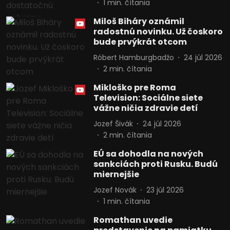
1
min. čítania
Miloš Biháry oznámil
radostnú novinku. Už čoskoro
bude prvýkrát otcom
Róbert Hamburgbadžo
24 júl 2026
2
min. čítania
Mikloško pre Roma
Television: Sociálne siete
vážne ničia zdravie detí
Jozef Šivák
24 júl 2026
2
min. čítania
EÚ sa dohodla na nových
sankciách proti Rusku. Budú
miernejšie
Jozef Novák
23 júl 2026
1
min. čítania
Romathan uvedie