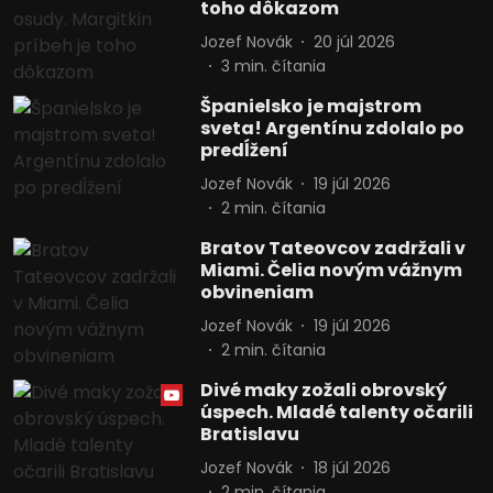
toho dôkazom
Jozef Novák
20 júl 2026
3
min. čítania
Španielsko je majstrom
sveta! Argentínu zdolalo po
predĺžení
Jozef Novák
19 júl 2026
2
min. čítania
Bratov Tateovcov zadržali v
Miami. Čelia novým vážnym
obvineniam
Jozef Novák
19 júl 2026
2
min. čítania
Divé maky zožali obrovský
úspech. Mladé talenty očarili
Bratislavu
Jozef Novák
18 júl 2026
2
min. čítania