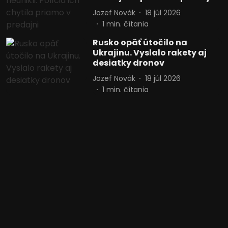
Jozef Novák
18 júl 2026
1
min. čítania
Rusko opäť útočilo na
Ukrajinu. Vyslalo rakety aj
desiatky dronov
Jozef Novák
18 júl 2026
1
min. čítania