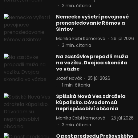
informáciám na zariadení
2
min. čítania
Nemecko vyšetrí povojnové
Použiť obmedzené údaje na výber
prenasledovanie Rómov a
reklamy
Sintov
Vytvoriť profily pre personalizovanú
Monika Ebibi Komorová
26 júl 2026
reklamu
3
min. čítania
Použiť profily na výber personalizovanej
Na zastávke prepadli muža
reklamy
na vozíku. Dvojica skončila
vo väzbe
Vytvoriť profily na prispôsobenie
obsahu
Jozef Novák
25 júl 2026
1
min. čítania
Použiť profily na výber prispôsobeného
obsahu
Spišská Nová Ves zdražela
kúpalisko. Dôvodom sú
Meranie výkonnosti reklamy
neprispôsobiví občania
Monika Ebibi Komorová
25 júl 2026
Meranie výkonnosti obsahu
3
min. čítania
Pochopiť cieľové skupiny na základe
O post predsedu Prešovského
štatistík alebo spájania údajov z