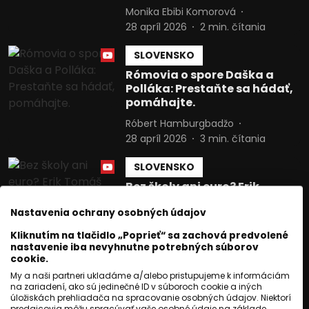
Monika Ebibi Komorová
28 apríl 2026
2
min. čítania
SLOVENSKO
Rómovia o spore Daška a
Polláka: Prestaňte sa hádať,
pomáhajte.
Róbert Hamburgbadžo
28 apríl 2026
3
min. čítania
SLOVENSKO
Bez školy ani euro? Erik
Tomáš chce stopnúť dávky
Nastavenia ochrany osobných údajov
za záškoláctvo detí
Ivana Cibuľová
10 apríl 2026
Kliknutím na tlačidlo „Poprieť“ sa zachová predvolené
nastavenie iba nevyhnutne potrebných súborov
2
min. čítania
cookie.
My a naši partneri ukladáme a/alebo pristupujeme k informáciám
SLOVENSKO
na zariadení, ako sú jedinečné ID v súboroch cookie a iných
Medzinárodný deň Rómov:
úložiskách prehliadača na spracovanie osobných údajov. Niektorí
predajcovia môžu spracúvať vaše osobné údaje na základe