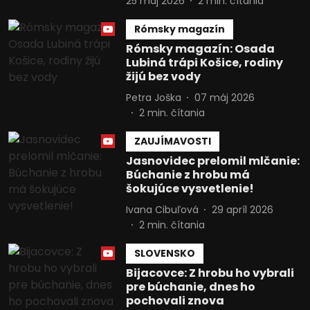
25 máj 2026
2
min. čítania
Rómsky magazín
Rómsky magazín: Osada
Lubiná trápi Košice, rodiny
žijú bez vody
Petra Joška
07 máj 2026
2
min. čítania
ZAUJÍMAVOSTI
Jasnovidec prelomil mlčanie:
Búchanie z hrobu má
šokujúce vysvetlenie!
Ivana Cibuľová
29 apríl 2026
2
min. čítania
SLOVENSKO
Bijacovce: Z hrobu ho vybrali
pre búchanie, dnes ho
pochovali znova