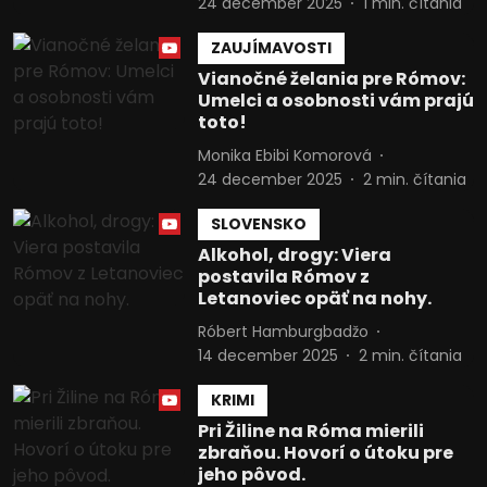
24 december 2025
1
min. čítania
Meranie výkonnosti obsahu
ZAUJÍMAVOSTI
Pochopiť cieľové skupiny na základe
Vianočné želania pre Rómov:
štatistík alebo spájania údajov z
Umelci a osobnosti vám prajú
rôznych zdrojov
toto!
Vývoj a zlepšovanie služieb
Monika Ebibi Komorová
24 december 2025
2
min. čítania
Použitie obmedzených údajov na výber
obsahu
SLOVENSKO
Alkohol, drogy: Viera
Špeciálne funkcie IAB:
postavila Rómov z
Používanie presných údajov o
Letanoviec opäť na nohy.
geografickej polohe
Róbert Hamburgbadžo
Identifikácia zariadení na základe
14 december 2025
2
min. čítania
aktívne vyžiadaných informácií
KRIMI
Účely spracovania, ktoré nie sú v kompetencii IAB:
Pri Žiline na Róma mierili
Potrebný
zbraňou. Hovorí o útoku pre
jeho pôvod.
Výkon