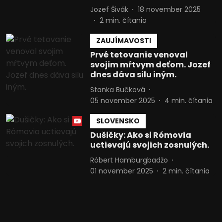
Jozef Šivák
18 november 2025
Funkčné
2
min. čítania
Reklama
ZAUJÍMAVOSTI
Prvé tetovanie venoval
svojim mŕtvym deťom. Jozef
dnes dáva silu iným.
Stanka Bučková
05 november 2025
4
min. čítania
SLOVENSKO
Dušičky: Ako si Rómovia
uctievajú svojich zosnulých.
Róbert Hamburgbadžo
01 november 2025
2
min. čítania