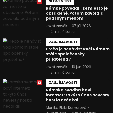
SLOVENSKO
Rómke povedali, že miesto je
obsadené. Potom zavolala
pod iným menom
Jozef Novák
07 júl 2026
2
min. čítania
ZAUJÍMAVOSTI
Prečo je nenávisť voči Rómom
stále spoločensky
prijateľná?
Jozef Novák
19 jún 2026
3
min. čítania
ZAUJÍMAVOSTI
Rómska svadba baví
internet: takýto únos nevesty
hostia nečakali
Monika Ebibi Komorová