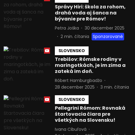
Zobraziť zoznam partnerov (1009 predajcovia IAB)
Správy Hiri: škola za rohom,
Vaše údaje používame na nasledujúce účely:
drahá voda aj šanca na
Účely spracovania IAB:
bývanie pre Rómov!
Uchovávanie alebo prístup k
Petra Joška
30 december 2025
informáciám na zariadení
2
min. čítania
Sponzorované
Použiť obmedzené údaje na výber
reklamy
SLOVENSKO
Trebišov: Rómske rodiny v
Vytvoriť profily pre personalizovanú
maringotkách, je im zima a
reklamu
zateká im doň.
Použiť profily na výber personalizovanej
Róbert Hamburgbadžo
reklamy
28 december 2025
3
min. čítania
Vytvoriť profily na prispôsobenie
SLOVENSKO
obsahu
Pellegrini Rómom: Rovnaká
Použiť profily na výber prispôsobeného
štartovacia čiara pre
obsahu
všetkých na Slovensku!
Ivana Cibuľová
Meranie výkonnosti reklamy