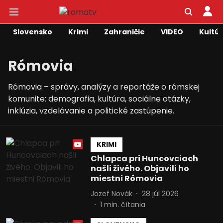
Slovensko
Krimi
Zahraničie
VIDEO
Kultú
Rómovia
Rómovia – správy, analýzy a reportáže o rómskej
komunite: demografia, kultúra, sociálne otázky,
inklúzia, vzdelávanie a politické zastúpenie.
KRIMI
Chlapca pri Huncovciach
našli živého. Objavili ho
miestni Rómovia
Jozef Novák
28 júl 2026
1
min. čítania