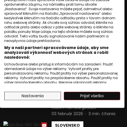
hrdosť, dejiny aj boj za
oprávneného záujmu, na námietku proti tomu otvorte
rešpekt v EÚ
„Nastavenia“. Svoje nastavenia môžete prijať, odmietnuť alebo
spravovať kliknutím na tlačidlo „Spravovať nastavenia“ alebo
Monika Ebibi Komorová
kedykoľvek kliknutím na tlačidlo odtlačku prsta v ľavom dolnom
07 apríl 2026
2
min. čítania
rohu webovej stránky. Ak chcete svoj súhlas odvolať, kliknite na
odtlačok prsta alebo odkaz v päte webovej stránky a kliknite na
položku ponuky Moje údaje, na tejto stránke môžete svoj súhlas
SLOVENSKO
odvolať. Tieto voľby budú signalizované našim partnerom a
neovplyvnia údaje prehliadania.
Krajský súd v Prešove stopol
búranie domu v Toryse,
My a naši partneri spracovávame údaje, aby sme
rodina má ochranu
analyzovali výkonnosť webových stránok a robili
nasledovné:
Róbert Hamburgbadžo
Uchovávanie alebo prístup k informáciám na zariadení. Použiť
23 marec 2026
2
min. čítania
obmedzené údaje na výber reklamy. Vytvoriť profily pre
personalizovanú reklamu. Použiť profily na výber personalizovanej
reklamy. Vytvoriť profily na prispôsobenie obsahu. Použiť profily na
SLOVENSKO
výber prispôsobeného obsahu. Meranie výkonnosti reklamy.
Daško otvorene: Chatrče,
Meranie výkonnosti obsahu. Pochopiť cieľové skupiny na základe
štatistík alebo spájania údajov z rôznych zdrojov. Vývoj a
hlad a voda vo vedrách.
Nastavenia
Prijať všetko
zlepšovanie služieb. Použitie obmedzených údajov na výber
Takto žijú Rómovia.
obsahu.
Údaje môžu byť zdieľané mimo Európskej únie a odosielané do
Róbert Hamburgbadžo
USA.
03 február 2026
3
min. čítania
Váš súhlas a zásady používania cookie sa vzťahujú výlučne na
túto webovú stránku/aplikáciu.
SLOVENSKO