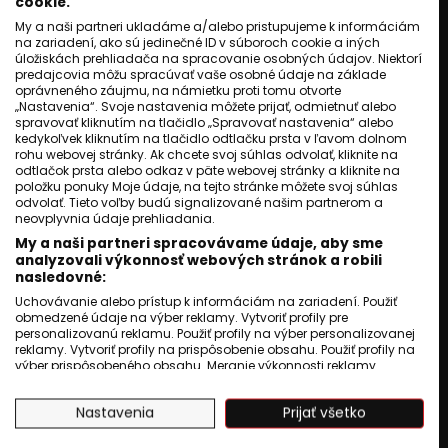
cookie.
My a naši partneri ukladáme a/alebo pristupujeme k informáciám
na zariadení, ako sú jedinečné ID v súboroch cookie a iných
úložiskách prehliadača na spracovanie osobných údajov. Niektorí
predajcovia môžu spracúvať vaše osobné údaje na základe
oprávneného záujmu, na námietku proti tomu otvorte
„Nastavenia“. Svoje nastavenia môžete prijať, odmietnuť alebo
spravovať kliknutím na tlačidlo „Spravovať nastavenia“ alebo
kedykoľvek kliknutím na tlačidlo odtlačku prsta v ľavom dolnom
rohu webovej stránky. Ak chcete svoj súhlas odvolať, kliknite na
odtlačok prsta alebo odkaz v päte webovej stránky a kliknite na
položku ponuky Moje údaje, na tejto stránke môžete svoj súhlas
odvolať. Tieto voľby budú signalizované našim partnerom a
neovplyvnia údaje prehliadania.
My a naši partneri spracovávame údaje, aby sme
analyzovali výkonnosť webových stránok a robili
nasledovné:
Uchovávanie alebo prístup k informáciám na zariadení. Použiť
obmedzené údaje na výber reklamy. Vytvoriť profily pre
personalizovanú reklamu. Použiť profily na výber personalizovanej
reklamy. Vytvoriť profily na prispôsobenie obsahu. Použiť profily na
výber prispôsobeného obsahu. Meranie výkonnosti reklamy.
Meranie výkonnosti obsahu. Pochopiť cieľové skupiny na základe
štatistík alebo spájania údajov z rôznych zdrojov. Vývoj a
Nastavenia
Prijať všetko
zlepšovanie služieb. Použitie obmedzených údajov na výber
obsahu.
Údaje môžu byť zdieľané mimo Európskej únie a odosielané do