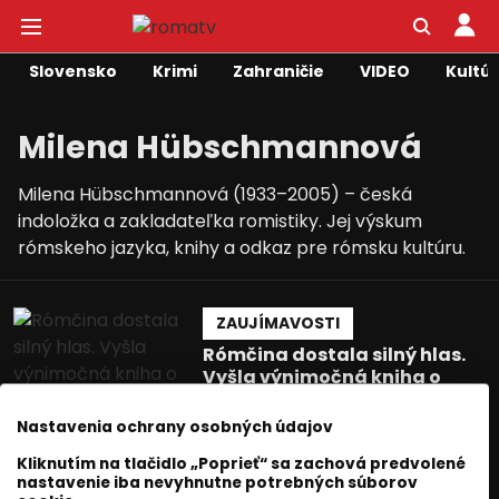
Slovensko
Krimi
Zahraničie
VIDEO
Kultú
Milena Hübschmannová
Milena Hübschmannová (1933–2005) – česká
indoložka a zakladateľka romistiky. Jej výskum
rómskeho jazyka, knihy a odkaz pre rómsku kultúru.
ZAUJÍMAVOSTI
Rómčina dostala silný hlas.
Vyšla výnimočná kniha o
porozumení
Nastavenia ochrany osobných údajov
Jozef Šivák
17 máj 2026
2
min. čítania
Kliknutím na tlačidlo „Poprieť“ sa zachová predvolené
nastavenie iba nevyhnutne potrebných súborov