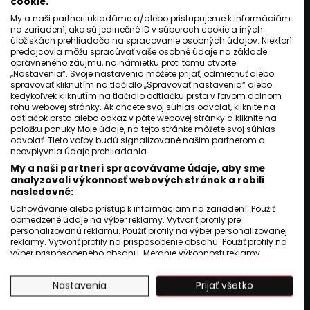
cookie.
My a naši partneri ukladáme a/alebo pristupujeme k informáciám
ZAHRANIČIE
na zariadení, ako sú jedinečné ID v súboroch cookie a iných
Hamas: Kým neuznáte
úložiskách prehliadača na spracovanie osobných údajov. Niektorí
predajcovia môžu spracúvať vaše osobné údaje na základe
palestínsky štát, zbrane
oprávneného záujmu, na námietku proti tomu otvorte
nezložíme.
„Nastavenia“. Svoje nastavenia môžete prijať, odmietnuť alebo
spravovať kliknutím na tlačidlo „Spravovať nastavenia“ alebo
Jozef Šivák
02 august 2025
kedykoľvek kliknutím na tlačidlo odtlačku prsta v ľavom dolnom
2
min. čítania
rohu webovej stránky. Ak chcete svoj súhlas odvolať, kliknite na
odtlačok prsta alebo odkaz v päte webovej stránky a kliknite na
položku ponuky Moje údaje, na tejto stránke môžete svoj súhlas
odvolať. Tieto voľby budú signalizované našim partnerom a
neovplyvnia údaje prehliadania.
My a naši partneri spracovávame údaje, aby sme
analyzovali výkonnosť webových stránok a robili
nasledovné:
Uchovávanie alebo prístup k informáciám na zariadení. Použiť
obmedzené údaje na výber reklamy. Vytvoriť profily pre
personalizovanú reklamu. Použiť profily na výber personalizovanej
reklamy. Vytvoriť profily na prispôsobenie obsahu. Použiť profily na
výber prispôsobeného obsahu. Meranie výkonnosti reklamy.
Meranie výkonnosti obsahu. Pochopiť cieľové skupiny na základe
štatistík alebo spájania údajov z rôznych zdrojov. Vývoj a
Nastavenia
Prijať všetko
zlepšovanie služieb. Použitie obmedzených údajov na výber
obsahu.
Údaje môžu byť zdieľané mimo Európskej únie a odosielané do