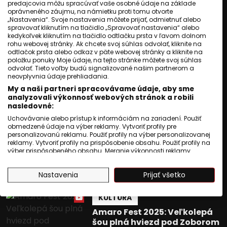
Jozef Novák
18 jún 2026
predajcovia môžu spracúvať vaše osobné údaje na základe
oprávneného záujmu, na námietku proti tomu otvorte
2
min. čítania
„Nastavenia“. Svoje nastavenia môžete prijať, odmietnuť alebo
spravovať kliknutím na tlačidlo „Spravovať nastavenia“ alebo
KULTÚRA
kedykoľvek kliknutím na tlačidlo odtlačku prsta v ľavom dolnom
rohu webovej stránky. Ak chcete svoj súhlas odvolať, kliknite na
Najlepšie momenty Amaro
odtlačok prsta alebo odkaz v päte webovej stránky a kliknite na
Festu 2025, ktoré musíte
položku ponuky Moje údaje, na tejto stránke môžete svoj súhlas
vidieť.
odvolať. Tieto voľby budú signalizované našim partnerom a
neovplyvnia údaje prehliadania.
Roma Television
23 júl 2025
My a naši partneri spracovávame údaje, aby sme
1
min. čítania
analyzovali výkonnosť webových stránok a robili
nasledovné:
KULTÚRA
Uchovávanie alebo prístup k informáciám na zariadení. Použiť
obmedzené údaje na výber reklamy. Vytvoriť profily pre
Už túto sobotu štartuje v
personalizovanú reklamu. Použiť profily na výber personalizovanej
Nitre veľkolepý Amaro Fest
reklamy. Vytvoriť profily na prispôsobenie obsahu. Použiť profily na
2025.
výber prispôsobeného obsahu. Meranie výkonnosti reklamy.
Meranie výkonnosti obsahu. Pochopiť cieľové skupiny na základe
Roma Television
27 jún 2025
štatistík alebo spájania údajov z rôznych zdrojov. Vývoj a
Nastavenia
Prijať všetko
zlepšovanie služieb. Použitie obmedzených údajov na výber
1
min. čítania
obsahu.
Údaje môžu byť zdieľané mimo Európskej únie a odosielané do
KULTÚRA
USA.
Amaro Fest 2025: Veľkolepá
Váš súhlas a zásady používania cookie sa vzťahujú výlučne na
túto webovú stránku/aplikáciu.
šou plná hviezd pod Zoborom