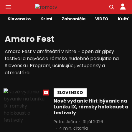
Slovensko
Krimi
Zahraničie
VIDEO
Kultú
Amaro Fest
Amaro Fest v amfiteátri v Nitre – open air gipsy
festival a najväčšie rómske hudobné podujatie na
Slovensku. Program, účinkujúci, vstupenky a
atmosféra.
SLOVENSKO
Nové vydanie Hiri: bývanie na
Luníku IX, rómsky holokaust a
festivaly
Petra Joška
31 júl 2026
4
min. čítania