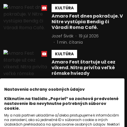
KULTÚRA
Amaro Fest dnes pokračuje. V
Nitre vystúpia Bendig či
Váradi Roma Café.
Jozef Šivák
19 júl 2026
1
min. čítania
KULTÚRA
Amaro Fest štartuje už cez
víkend. Nitra privíta veľké
rómske hviezdy
Monika Ebibi Komorová
16 júl 2026
1
min. čítania
Nastavenia ochrany osobných údajov
Kliknutím na tlačidlo „Poprieť“ sa zachová predvolené
KULTÚRA
nastavenie iba nevyhnutne potrebných súborov
Amaro Fest 2026 oslávi 10
cookie.
rokov. Do Nitry mieria veľké
My a naši partneri ukladáme a/alebo pristupujeme k informáciám
rómske hviezdy
na zariadení, ako sú jedinečné ID v súboroch cookie a iných
úložiskách prehliadača na spracovanie osobných údajov. Niektorí