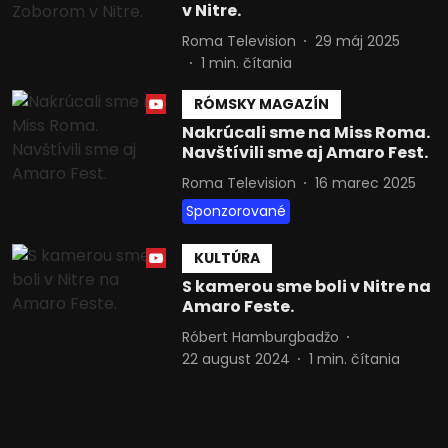
v Nitre.
Zobraziť zoznam partnerov (1009 predajcovia IAB)
Vaše údaje používame na nasledujúce účely:
Roma Television
29 máj 2025
Účely spracovania IAB:
1
min. čítania
Uchovávanie alebo prístup k
RÓMSKY MAGAZÍN
informáciám na zariadení
Nakrúcali sme na Miss Roma.
Použiť obmedzené údaje na výber
Navštívili sme aj Amaro Fest.
reklamy
Roma Television
16 marec 2025
Vytvoriť profily pre personalizovanú
Sponzorované
reklamu
KULTÚRA
Použiť profily na výber personalizovanej
reklamy
S kamerou sme boli v Nitre na
Amaro Feste.
Vytvoriť profily na prispôsobenie
Róbert Hamburgbadžo
obsahu
22 august 2024
1
min. čítania
Použiť profily na výber prispôsobeného
obsahu
Meranie výkonnosti reklamy