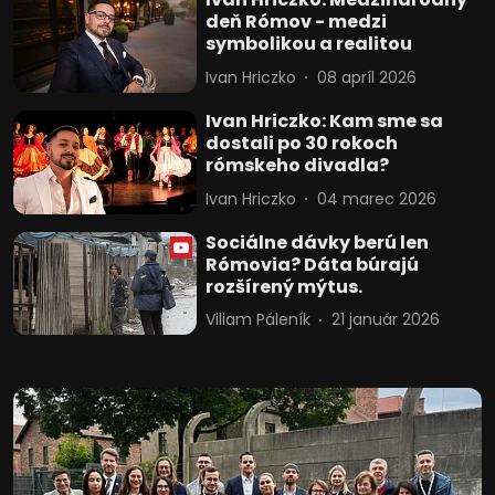
deň Rómov - medzi
symbolikou a realitou
Ivan Hriczko
08 apríl 2026
Ivan Hriczko: Kam sme sa
dostali po 30 rokoch
rómskeho divadla?
Ivan Hriczko
04 marec 2026
Sociálne dávky berú len
Rómovia? Dáta búrajú
rozšírený mýtus.
Viliam Páleník
21 január 2026