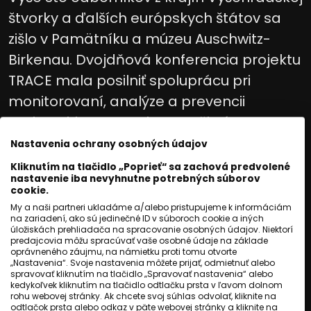
štvorky a ďalších európskych štátov sa
zišlo v Pamätníku a múzeu Auschwitz-
Birkenau. Dvojdňová konferencia projektu
TRACE mala posilniť spoluprácu pri
monitorovaní, analýze a prevencii
antisemitizmu a rasizmu voči Rómom v
strednej Európe.
Nastavenia ochrany osobných údajov
Kliknutím na tlačidlo „Poprieť“ sa zachová predvolené
nastavenie iba nevyhnutne potrebných súborov
Čítaj viac
cookie.
My a naši partneri ukladáme a/alebo pristupujeme k informáciám
na zariadení, ako sú jedinečné ID v súboroch cookie a iných
úložiskách prehliadača na spracovanie osobných údajov. Niektorí
predajcovia môžu spracúvať vaše osobné údaje na základe
oprávneného záujmu, na námietku proti tomu otvorte
„Nastavenia“. Svoje nastavenia môžete prijať, odmietnuť alebo
spravovať kliknutím na tlačidlo „Spravovať nastavenia“ alebo
kedykoľvek kliknutím na tlačidlo odtlačku prsta v ľavom dolnom
rohu webovej stránky. Ak chcete svoj súhlas odvolať, kliknite na
odtlačok prsta alebo odkaz v päte webovej stránky a kliknite na