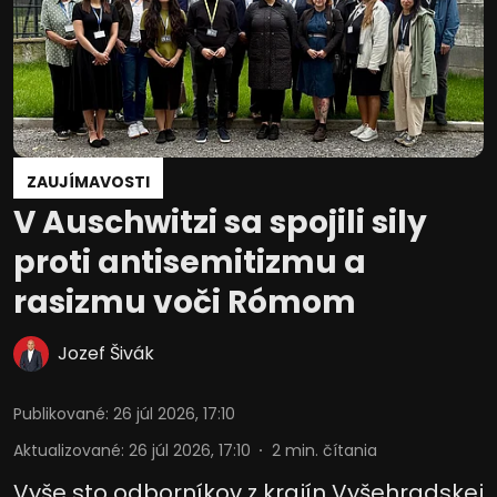
ZAUJÍMAVOSTI
V Auschwitzi sa spojili sily
proti antisemitizmu a
rasizmu voči Rómom
Jozef Šivák
Publikované
:
26 júl 2026, 17:10
Aktualizované
:
26 júl 2026, 17:10
2
min. čítania
Vyše sto odborníkov z krajín Vyšehradskej