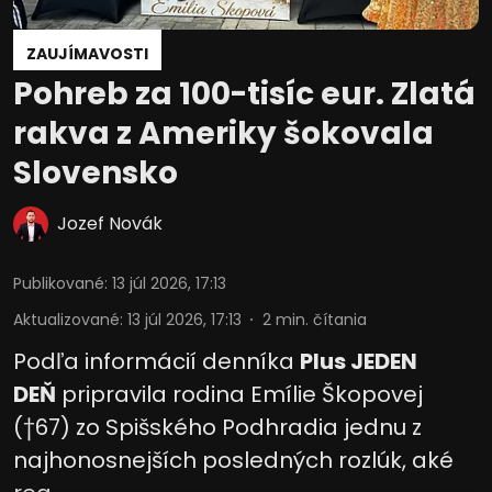
ZAUJÍMAVOSTI
Pohreb za 100-tisíc eur. Zlatá
rakva z Ameriky šokovala
Slovensko
Jozef Novák
Publikované
:
13 júl 2026, 17:13
Aktualizované
:
13 júl 2026, 17:13
2
min. čítania
Podľa informácií denníka
Plus JEDEN
DEŇ
pripravila rodina Emílie Škopovej
(†67) zo Spišského Podhradia jednu z
najhonosnejších posledných rozlúk, aké