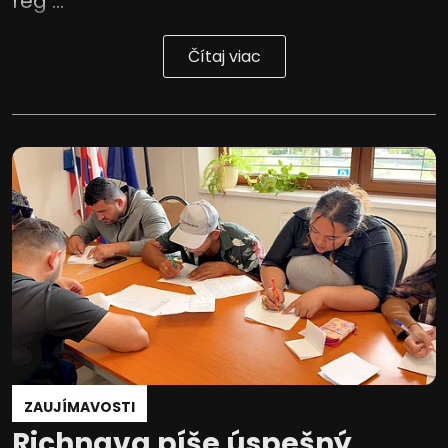
reg ...
Čítaj viac
ZAUJÍMAVOSTI
Richnava píše úspešný