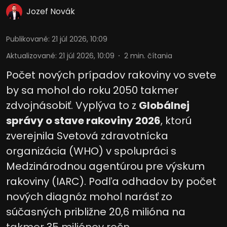
Jozef Novák
Publikované
:
21 júl 2026, 10:09
Aktualizované
:
21 júl 2026, 10:09
2
min. čítania
Počet nových prípadov rakoviny vo svete
by sa mohol do roku 2050 takmer
zdvojnásobiť. Vyplýva to z
Globálnej
správy o stave rakoviny 2026
, ktorú
zverejnila Svetová zdravotnícka
organizácia (WHO) v spolupráci s
Medzinárodnou agentúrou pre výskum
rakoviny (IARC). Podľa odhadov by počet
nových diagnóz mohol narásť zo
súčasných približne 20,6 milióna na
takmer 35 miliónov ročn ...