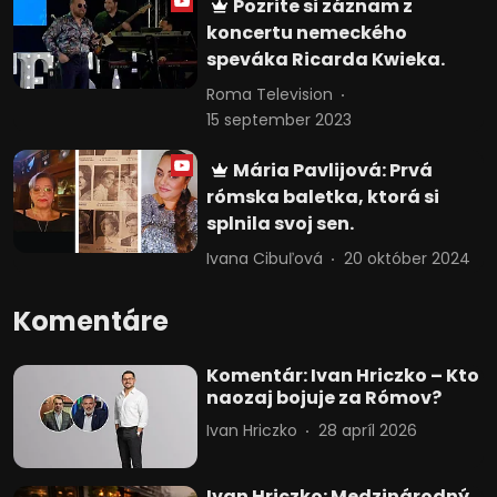
Pozrite si záznam z
koncertu nemeckého
speváka Ricarda Kwieka.
Roma Television
15 september 2023
Mária Pavlijová: Prvá
rómska baletka, ktorá si
splnila svoj sen.
Ivana Cibuľová
20 október 2024
Komentáre
Komentár: Ivan Hriczko – Kto
naozaj bojuje za Rómov?
Ivan Hriczko
28 apríl 2026
Ivan Hriczko: Medzinárodný