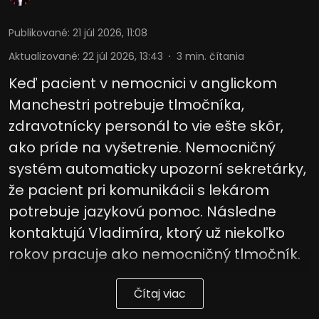
Publikované
:
21 júl 2026, 11:08
Aktualizované
:
22 júl 2026, 13:43
3
min. čítania
Keď pacient v nemocnici v anglickom
Manchestri potrebuje tlmočníka,
zdravotnícky personál to vie ešte skôr,
ako príde na vyšetrenie. Nemocničný
systém automaticky upozorní sekretárky,
že pacient pri komunikácii s lekárom
potrebuje jazykovú pomoc. Následne
kontaktujú Vladimíra, ktorý už niekoľko
rokov pracuje ako nemocničný tlmočník.
Čítaj viac