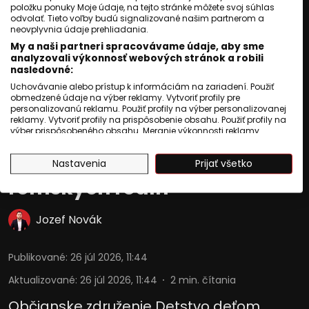
položku ponuky Moje údaje, na tejto stránke môžete svoj súhlas
odvolať. Tieto voľby budú signalizované našim partnerom a
neovplyvnia údaje prehliadania.
My a naši partneri spracovávame údaje, aby sme
analyzovali výkonnosť webových stránok a robili
nasledovné:
Uchovávanie alebo prístup k informáciám na zariadení. Použiť
obmedzené údaje na výber reklamy. Vytvoriť profily pre
personalizovanú reklamu. Použiť profily na výber personalizovanej
ZAUJÍMAVOSTI
reklamy. Vytvoriť profily na prispôsobenie obsahu. Použiť profily na
výber prispôsobeného obsahu. Meranie výkonnosti reklamy.
Dobšinské učiteľky už 13
Meranie výkonnosti obsahu. Pochopiť cieľové skupiny na základe
štatistík alebo spájania údajov z rôznych zdrojov. Vývoj a
rokov menia životy
Nastavenia
Prijať všetko
zlepšovanie služieb. Použitie obmedzených údajov na výber
obsahu.
rómskych rodín
Údaje môžu byť zdieľané mimo Európskej únie a odosielané do
USA.
Váš súhlas a zásady používania cookie sa vzťahujú výlučne na
Jozef Novák
túto webovú stránku/aplikáciu.
Zobraziť zoznam partnerov (1010 predajcovia IAB)
Publikované
:
26 júl 2026, 11:44
Vaše údaje používame na nasledujúce účely:
Účely spracovania IAB:
Aktualizované
:
26 júl 2026, 11:44
2
min. čítania
Uchovávanie alebo prístup k
Občianske združenie Detstvo deťom