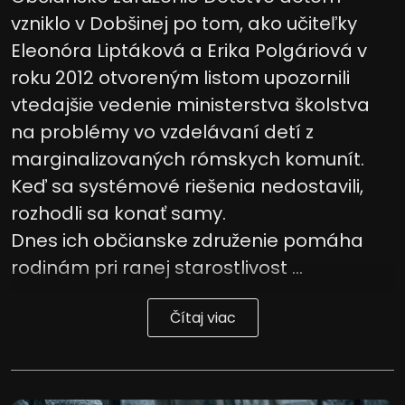
informáciám na zariadení
vzniklo v Dobšinej po tom, ako učiteľky
Použiť obmedzené údaje na výber
Eleonóra Liptáková a Erika Polgáriová v
reklamy
roku 2012 otvoreným listom upozornili
Vytvoriť profily pre personalizovanú
vtedajšie vedenie ministerstva školstva
reklamu
na problémy vo vzdelávaní detí z
Použiť profily na výber personalizovanej
marginalizovaných rómskych komunít.
reklamy
Keď sa systémové riešenia nedostavili,
Vytvoriť profily na prispôsobenie
rozhodli sa konať samy.
obsahu
Dnes ich občianske združenie pomáha
Použiť profily na výber prispôsobeného
obsahu
rodinám pri ranej starostlivost ...
Meranie výkonnosti reklamy
Čítaj viac
Meranie výkonnosti obsahu
Pochopiť cieľové skupiny na základe
štatistík alebo spájania údajov z
rôznych zdrojov