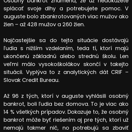
Osobný bankrot znamená, že už nedokážete
splácať svoje dlhy a potrebujete pomoc. V
auguste bolo zbankrotovaných viac mužov ako
žien – až 428 mužov a 260 žien.
Najčastejšie sa do tejto situácie dostávajú
ľudia s nižším vzdelaním, teda tí, ktorí majú
ukončenú základnú alebo strednú školu. Len
veľmi málo vysokoškolákov skončí v takejto
situácii. Vyplýva to z analytických dát CRIF –
Slovak Credit Bureau.
Až 96 z tých, ktorí v auguste vyhlásili osobný
bankrot, boli ľudia bez domova. To je viac ako
14 % všetkých prípadov. Dokazuje to, že osobný
bankrot môže byť riešením aj pre tých, ktorí už
nemajú takmer nič, no potrebujú sa zbaviť