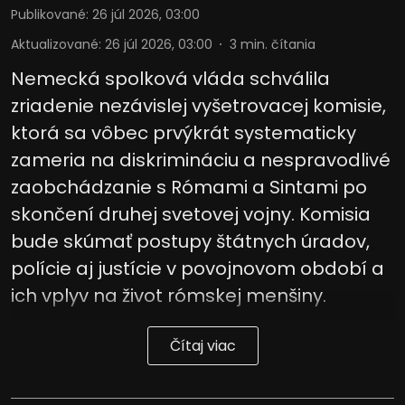
Publikované
:
26 júl 2026, 03:00
Aktualizované
:
26 júl 2026, 03:00
3
min. čítania
Nemecká spolková vláda schválila
zriadenie nezávislej vyšetrovacej komisie,
ktorá sa vôbec prvýkrát systematicky
zameria na diskrimináciu a nespravodlivé
zaobchádzanie s Rómami a Sintami po
skončení druhej svetovej vojny. Komisia
bude skúmať postupy štátnych úradov,
polície aj justície v povojnovom období a
ich vplyv na život rómskej menšiny.
Čítaj viac