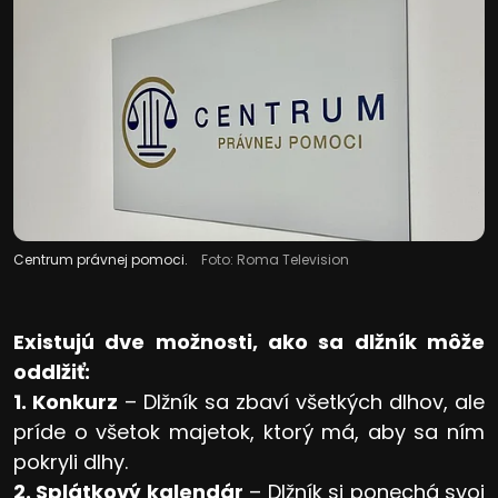
Centrum právnej pomoci.
Foto: Roma Television
Existujú dve možnosti, ako sa dlžník môže
oddlžiť:
1. Konkurz
– Dlžník sa zbaví všetkých dlhov, ale
príde o všetok majetok, ktorý má, aby sa ním
pokryli dlhy.
2. Splátkový kalendár
– Dlžník si ponechá svoj