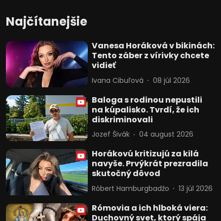
Najčítanejšie
Vanesa Horáková v bikinách:
Tento záber z vírivky chcete
vidieť
Ivana Cibuľová
08 júl 2026
Baloga s rodinou nepustili
na kúpalisko. Tvrdí, že ich
diskriminovali
Jozef Šivák
04 august 2026
Horákovú kritizujú za kilá
navyše. Prvýkrát prezradila
skutočný dôvod
Róbert Hamburgbadžo
13 júl 2026
Rómovia a ich hlboká viera:
Duchovný svet, ktorý spája