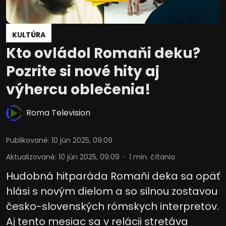
Vývoj a zlepšovanie služieb
KULTÚRA
Použitie obmedzených údajov na výber
Kto ovládol Romaňi deku?
obsahu
Pozrite si nové hity aj
Špeciálne funkcie IAB:
Používanie presných údajov o
výhercu oblečenia!
geografickej polohe
Identifikácia zariadení na základe
Roma Television
aktívne vyžiadaných informácií
Účely spracovania, ktoré nie sú v kompetencii IAB:
Publikované
:
10 jún 2025, 09:09
Potrebný
Aktualizované
:
10 jún 2025, 09:09
1
min. čítania
Výkon
Hudobná hitparáda Romaňi deka sa opäť
hlási s novým dielom a so silnou zostavou
Funkčné
česko-slovenských rómskych interpretov.
Reklama
Aj tento mesiac sa v relácii stretáva