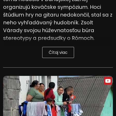
organizujú kováčske sympózium. Hoci
štúdium hry na gitaru nedokončil, stal sa z
neho vyhľadávaný hudobník. Zsolt
Várady svojou húževnatosťou búra
stereotypy a predsudky o Rómoch.
Čítaj viac