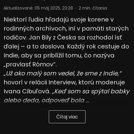
Aktualizované
:
05 máj 2025, 23:28
2
min. čítania
Niektorí ľudia hľadajú svoje korene v
rodinných archívoch, iní v pamäti starých
rodičov. Jan Bily z Česka sa rozhodol ísť
ďalej – a to doslova. Každý rok cestuje do
Indie, aby sa priblížil tomu, čo nazýva
„pravlasť Rómov“.
„Už ako malý som vedel, že sme z Indie,“
hovorí v relácii Interview, ktorú moderuje
Ivana Cibuľová.
„Keď som sa spýtal babky
alebo deda, odpoveď bola ...
Čítaj viac