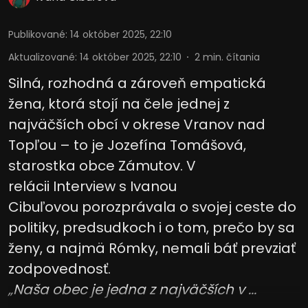
Publikované
:
14 október 2025, 22:10
Aktualizované
:
14 október 2025, 22:10
2
min. čítania
Silná, rozhodná a zároveň empatická
žena, ktorá stojí na čele jednej z
najväčších obcí v okrese Vranov nad
Topľou – to je Jozefína Tomášová,
starostka obce Zámutov. V
relácii Interview s Ivanou
Cibuľovou porozprávala o svojej ceste do
politiky, predsudkoch i o tom, prečo by sa
ženy, a najmä Rómky, nemali báť prevziať
zodpovednosť.
„Naša obec je jedna z najväčších v ...