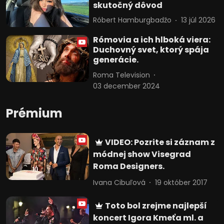
skutočný dôvod
Róbert Hamburgbadžo
13 júl 2026
Rómovia a ich hlboká viera:
Duchovný svet, ktorý spája
generácie.
Roma Television
03 december 2024
Prémium
VIDEO: Pozrite si záznam z
módnej show Visegrad
Roma Designers.
Ivana Cibuľová
19 október 2017
Toto bol zrejme najlepší
koncert Igora Kmeťa ml. a