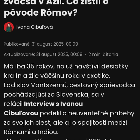
zväčša v Ázii. Čo zistil o
pôvode Rómov?
Ivana Cibuľová
Publikované
:
31 august 2025, 00:09
Aktualizované
:
31 august 2025, 00:09
2
min. čítania
Má iba 35 rokov, no už navštívil desiatky
krajín a žije väčšinu roka v exotike.
Ladislav Vontszemü, cestovný sprievodca
pochádzajúci zo Slovenska, sa v
relácii
Interview s Ivanou
Cibuľovou
podelil o neuveriteľné príbehy
zo svojich ciest, ale aj o spojitosti medzi
Rómami a Indiou.