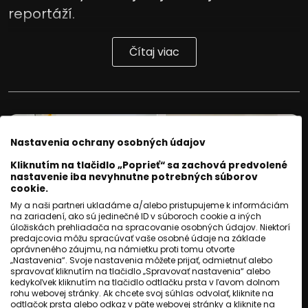
reportáží.
Čítaj viac
Nastavenia ochrany osobných údajov
Kliknutím na tlačidlo „Poprieť“ sa zachová predvolené
nastavenie iba nevyhnutne potrebných súborov
cookie.
My a naši partneri ukladáme a/alebo pristupujeme k informáciám
na zariadení, ako sú jedinečné ID v súboroch cookie a iných
úložiskách prehliadača na spracovanie osobných údajov. Niektorí
predajcovia môžu spracúvať vaše osobné údaje na základe
oprávneného záujmu, na námietku proti tomu otvorte
„Nastavenia“. Svoje nastavenia môžete prijať, odmietnuť alebo
spravovať kliknutím na tlačidlo „Spravovať nastavenia“ alebo
kedykoľvek kliknutím na tlačidlo odtlačku prsta v ľavom dolnom
SLOVENSKO
rohu webovej stránky. Ak chcete svoj súhlas odvolať, kliknite na
odtlačok prsta alebo odkaz v päte webovej stránky a kliknite na