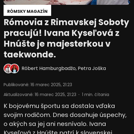
RÓMSKY MAGAZÍN
Rómovia z Rimavskej Soboty
pracujú! Ivana Kyseľová z
Hnúšte je majesterkou v
taekwonde.
Róbert Hamburgbadžo
,
Petra Joška
Publikované
:
16 marec 2025, 21:23
Aktualizované
:
16 marec 2025, 21:23
1
min. čítania
K bojovému športu sa dostala vďaka
svojim rodičom. Dnes dosahuje úspechy,
o akých sa jej ani nesnívalo. Ivana
Kyseľová z Hnúšte patrí k slovenskej