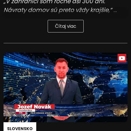
„V zahraničí som ročne asi 300 dní.
Návraty domov sú preto vždy krajšie,“
...
Čítaj viac
SLOVENSKO