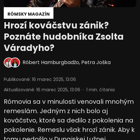
RÓMSKY MAGAZÍN
Hrozí kováčstvu zánik?
Poznáte hudobníka Zsolta
Váradyho?
Róbert Hamburgbadžo
,
Petra Joška
Publikované
:
16 marec 2025, 13:06
Aktualizované
:
16 marec 2025, 13:06
1
min. čítania
Rómovia sa v minulosti venovali mnohým
remeslám. Jedným z nich bolo aj
kováčstvo, ktoré sa dedilo z pokolenia na
pokolenie. Remeslu však hrozí zánik. Aby k
tomu nedošlo v Dunajskej Lužnej