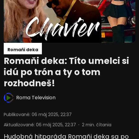
Romaňi deka
Romaňi deka: Títo umelci si
idú po trón a ty o tom
rozhodneš!
Roma Television
Publikované
:
06 máj 2025, 22:37
Aktualizované
:
06 máj 2025, 22:37
2
min. čítania
Hudobná hitparáda Romaňi deka sa po