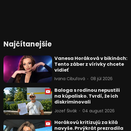
Najčítanejšie
Vanesa Horáková v bikinách:
Tento záber z vírivky chcete
vidieť
Ivana Cibuľová
08 júl 2026
Baloga s rodinou nepustili
na kúpalisko. Tvrdí, že ich
diskriminovali
Jozef Šivák
04 august 2026
Horákovú kritizujú za kilá
navyše. Prvýkrát prezradila