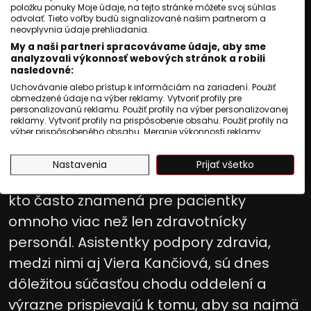
Viera Kančiová: V nemocnici
položku ponuky Moje údaje, na tejto stránke môžete svoj súhlas
odvolať. Tieto voľby budú signalizované našim partnerom a
som oporou ženám, ktoré sa
neovplyvnia údaje prehliadania.
My a naši partneri spracovávame údaje, aby sme
boja pôrodu.
analyzovali výkonnosť webových stránok a robili
nasledovné:
Uchovávanie alebo prístup k informáciám na zariadení. Použiť
Róbert Hamburgbadžo
obmedzené údaje na výber reklamy. Vytvoriť profily pre
personalizovanú reklamu. Použiť profily na výber personalizovanej
reklamy. Vytvoriť profily na prispôsobenie obsahu. Použiť profily na
Publikované
:
15 jún 2025, 22:39
výber prispôsobeného obsahu. Meranie výkonnosti reklamy.
Meranie výkonnosti obsahu. Pochopiť cieľové skupiny na základe
Aktualizované
:
15 jún 2025, 22:39
3
min. čítania
štatistík alebo spájania údajov z rôznych zdrojov. Vývoj a
Nastavenia
Prijať všetko
zlepšovanie služieb. Použitie obmedzených údajov na výber
obsahu.
V nemocnici v Trebišove pôsobí niekto,
Údaje môžu byť zdieľané mimo Európskej únie a odosielané do
kto často znamená pre pacientky
USA.
Váš súhlas a zásady používania cookie sa vzťahujú výlučne na
omnoho viac než len zdravotnícky
túto webovú stránku/aplikáciu.
personál. Asistentky podpory zdravia,
Zobraziť zoznam partnerov (1010 predajcovia IAB)
medzi nimi aj Viera Kančiová, sú dnes
Vaše údaje používame na nasledujúce účely:
Účely spracovania IAB:
dôležitou súčasťou chodu oddelení a
Uchovávanie alebo prístup k
výrazne prispievajú k tomu, aby sa najmä