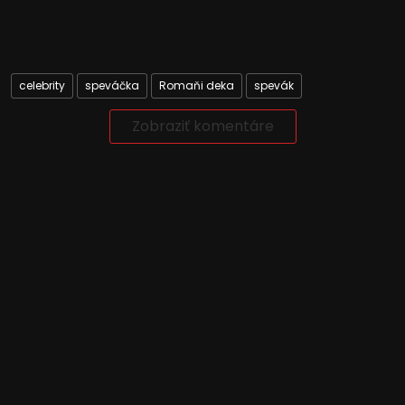
celebrity
speváčka
Romaňi deka
spevák
Zobraziť komentáre