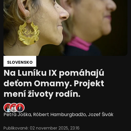
SLOVENSKO
Na Luníku IX pomáhajú
deťom Omamy. Projekt
mení životy rodín.
Petra Joška
,
Róbert Hamburgbadžo
,
Jozef Šivák
Publikované
:
02 november 2025, 23:16