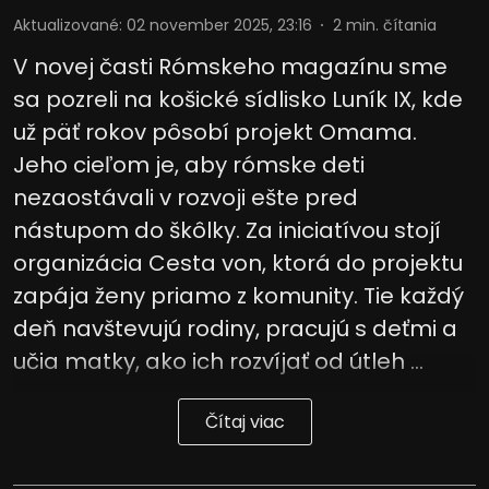
Aktualizované
:
02 november 2025, 23:16
2
min. čítania
V novej časti Rómskeho magazínu sme
sa pozreli na košické sídlisko Luník IX, kde
už päť rokov pôsobí projekt Omama.
Jeho cieľom je, aby rómske deti
nezaostávali v rozvoji ešte pred
nástupom do škôlky. Za iniciatívou stojí
organizácia Cesta von, ktorá do projektu
zapája ženy priamo z komunity. Tie každý
deň navštevujú rodiny, pracujú s deťmi a
učia matky, ako ich rozvíjať od útleh ...
Čítaj viac