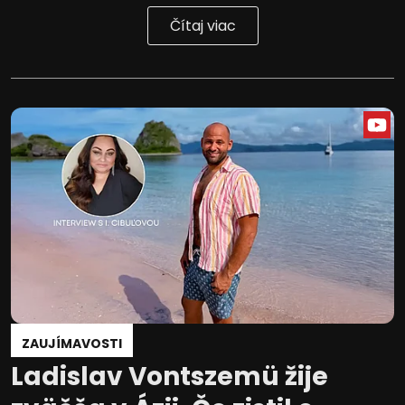
Čítaj viac
ZAUJÍMAVOSTI
Ladislav Vontszemü žije