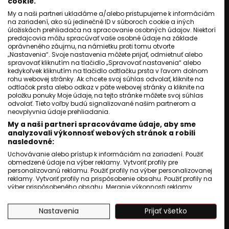
cookie.
SLOVENSKO
My a naši partneri ukladáme a/alebo pristupujeme k informáciám
Rómsky magazín prinesie
na zariadení, ako sú jedinečné ID v súboroch cookie a iných
príbeh školy z Víťaza aj
úložiskách prehliadača na spracovanie osobných údajov. Niektorí
tvorcu z ReBel TV.
predajcovia môžu spracúvať vaše osobné údaje na základe
oprávneného záujmu, na námietku proti tomu otvorte
Róbert Hamburgbadžo
„Nastavenia“. Svoje nastavenia môžete prijať, odmietnuť alebo
spravovať kliknutím na tlačidlo „Spravovať nastavenia“ alebo
04 november 2025
2
min. čítania
kedykoľvek kliknutím na tlačidlo odtlačku prsta v ľavom dolnom
rohu webovej stránky. Ak chcete svoj súhlas odvolať, kliknite na
odtlačok prsta alebo odkaz v päte webovej stránky a kliknite na
položku ponuky Moje údaje, na tejto stránke môžete svoj súhlas
odvolať. Tieto voľby budú signalizované našim partnerom a
neovplyvnia údaje prehliadania.
My a naši partneri spracovávame údaje, aby sme
analyzovali výkonnosť webových stránok a robili
nasledovné:
Uchovávanie alebo prístup k informáciám na zariadení. Použiť
obmedzené údaje na výber reklamy. Vytvoriť profily pre
personalizovanú reklamu. Použiť profily na výber personalizovanej
reklamy. Vytvoriť profily na prispôsobenie obsahu. Použiť profily na
výber prispôsobeného obsahu. Meranie výkonnosti reklamy.
Meranie výkonnosti obsahu. Pochopiť cieľové skupiny na základe
štatistík alebo spájania údajov z rôznych zdrojov. Vývoj a
Nastavenia
Prijať všetko
zlepšovanie služieb. Použitie obmedzených údajov na výber
obsahu.
Údaje môžu byť zdieľané mimo Európskej únie a odosielané do