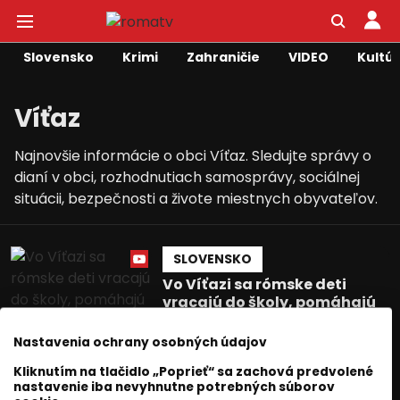
Slovensko
Krimi
Zahraničie
VIDEO
Kultú
Víťaz
Najnovšie informácie o obci Víťaz. Sledujte správy o
dianí v obci, rozhodnutiach samosprávy, sociálnej
situácii, bezpečnosti a živote miestnych obyvateľov.
SLOVENSKO
Vo Víťazi sa rómske deti
vracajú do školy, pomáhajú
tam rozvojové tímy
Nastavenia ochrany osobných údajov
Róbert Hamburgbadžo
10 december 2025
3
min. čítania
Kliknutím na tlačidlo „Poprieť“ sa zachová predvolené
nastavenie iba nevyhnutne potrebných súborov