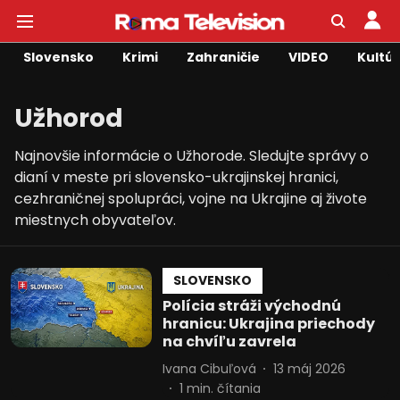
Slovensko
Krimi
Zahraničie
VIDEO
Kultú
Užhorod
Najnovšie informácie o Užhorode. Sledujte správy o
dianí v meste pri slovensko-ukrajinskej hranici,
cezhraničnej spolupráci, vojne na Ukrajine aj živote
miestnych obyvateľov.
SLOVENSKO
Polícia stráži východnú
hranicu: Ukrajina priechody
na chvíľu zavrela
Ivana Cibuľová
13 máj 2026
1
min. čítania