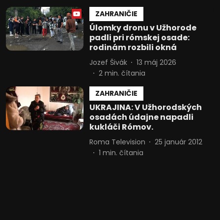
ZAHRANIČIE
Úlomky dronu v Užhorode
padli pri rómskej osade:
rodinám rozbili okná
Jozef Šivák
13 máj 2026
2
min. čítania
ZAHRANIČIE
UKRAJINA: V Užhorodských
osadách údajne napadli
kukláči Rómov.
Roma Television
25 január 2012
1
min. čítania