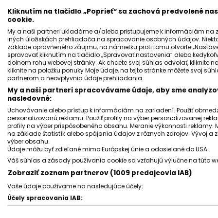
Kliknutím na tlačidlo „Poprieť“ sa zachová predvolené n
cookie.
My a naši partneri ukladáme a/alebo pristupujeme k informáciám na za
iných úložiskách prehliadača na spracovanie osobných údajov. Niekt
základe oprávneného záujmu, na námietku proti tomu otvorte „Nastaven
spravovať kliknutím na tlačidlo „Spravovať nastavenia“ alebo kedykoľv
SLOVENSKO
dolnom rohu webovej stránky. Ak chcete svoj súhlas odvolať, kliknite n
kliknite na položku ponuky Moje údaje, na tejto stránke môžete svoj sú
Anna Koptová oslavuje 73 rokov. Žena,
partnerom a neovplyvnia údaje prehliadania.
ktorá dala Rómom hlas.
My a naši partneri spracovávame údaje, aby sme analyzov
nasledovné:
Jozef Šivák
07 november 2025
2
min. čítania
Uchovávanie alebo prístup k informáciám na zariadení. Použiť obmedzen
personalizovanú reklamu. Použiť profily na výber personalizovanej rekla
profily na výber prispôsobeného obsahu. Meranie výkonnosti reklamy. 
na základe štatistík alebo spájania údajov z rôznych zdrojov. Vývoj a
výber obsahu.
Údaje môžu byť zdieľané mimo Európskej únie a odosielané do USA.
Váš súhlas a zásady používania cookie sa vzťahujú výlučne na túto w
Zobraziť zoznam partnerov (1009 predajcovia IAB)
Vaše údaje používame na nasledujúce účely:
Účely spracovania IAB:
Uchovávanie alebo prístup k informáciám na zariadení