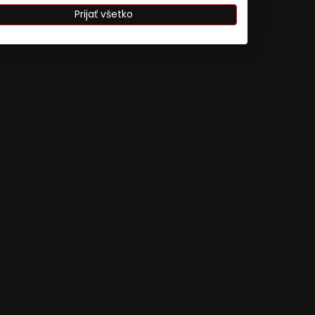
Prijať všetko
ájania údajov z rôznych