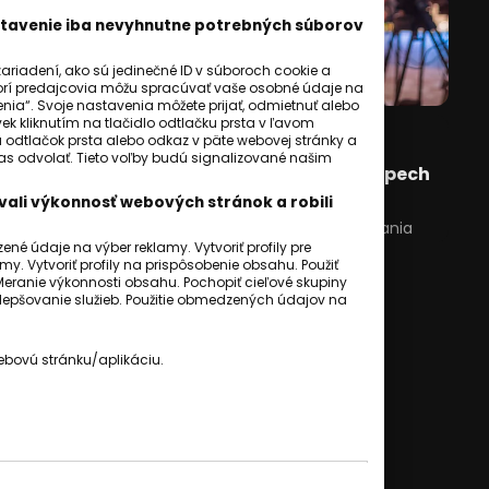
astavenie iba nevyhnutne potrebných súborov
riadení, ako sú jedinečné ID v súboroch cookie a
orí predajcovia môžu spracúvať vaše osobné údaje na
ia“. Svoje nastavenia môžete prijať, odmietnuť alebo
ek kliknutím na tlačidlo odtlačku prsta v ľavom
KOMENTÁRE
a odtlačok prsta alebo odkaz v päte webovej stránky a
hlas odvolať. Tieto voľby budú signalizované našim
KOMENTÁR politológa Štefančíka. Úspech
Rómov závisí od silných strán.
ali výkonnosť webových stránok a robili
Radoslav Štefančík
18 jún 2025
2
min. čítania
é údaje na výber reklamy. Vytvoriť profily pre
my. Vytvoriť profily na prispôsobenie obsahu. Použiť
Meranie výkonnosti obsahu. Pochopiť cieľové skupiny
 zlepšovanie služieb. Použitie obmedzených údajov na
ebovú stránku/aplikáciu.