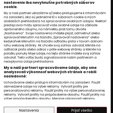
nastavenie iba nevyhnutne potrebných súborov
cookie.
My a naši partneri ukladáme a/alebo pristupujeme k informáciám
na zariadení, ako sú jedinečné ID v súboroch cookie a iných
úložiskách prehliadača na spracovanie osobných údajov. Niektorí
predajcovia môžu spracúvať vaše osobné údaje na základe
oprávneného záujmu, na námietku proti tomu otvorte
„Nastavenia“. Svoje nastavenia môžete prijať, odmietnuť alebo
spravovať kliknutím na tlačidlo „Spravovať nastavenia“ alebo
kedykoľvek kliknutím na tlačidlo odtlačku prsta v ľavom dolnom
rohu webovej stránky. Ak chcete svoj súhlas odvolať, kliknite na
odtlačok prsta alebo odkaz v päte webovej stránky a kliknite na
položku ponuky Moje údaje, na tejto stránke môžete svoj súhlas
odvolať. Tieto voľby budú signalizované našim partnerom a
neovplyvnia údaje prehliadania.
My a naši partneri spracovávame údaje, aby sme
analyzovali výkonnosť webových stránok a robili
nasledovné:
Uchovávanie alebo prístup k informáciám na zariadení. Použiť
obmedzené údaje na výber reklamy. Vytvoriť profily pre
personalizovanú reklamu. Použiť profily na výber personalizovanej
reklamy. Vytvoriť profily na prispôsobenie obsahu. Použiť profily na
výber prispôsobeného obsahu. Meranie výkonnosti reklamy.
Meranie výkonnosti obsahu. Pochopiť cieľové skupiny na základe
štatistík alebo spájania údajov z rôznych zdrojov. Vývoj a
Nastavenia
Prijať všetko
zlepšovanie služieb. Použitie obmedzených údajov na výber