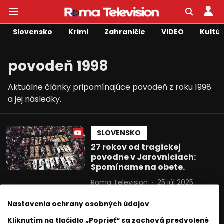
Slovensko
Krimi
Zahraničie
VIDEO
Kultú
povodeň 1998
Aktuálne články pripomínajúce povodeň z roku 1998
a jej následky.
SLOVENSKO
27 rokov od tragickej
povodne v Jarovniciach:
Spomíname na obete.
Roma Television
25 júl 2025
4
min. čítania
Nastavenia ochrany osobných údajov
Kliknutím na tlačidlo „Poprieť“ sa zachová predvolené