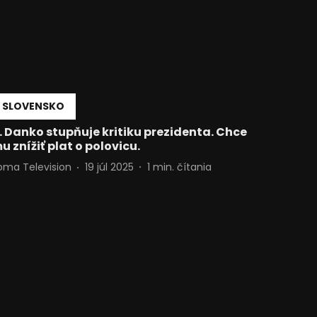
SLOVENSKO
. Danko stupňuje kritiku prezidenta. Chce
u znížiť plat o polovicu.
oma Television
19 júl 2025
1
min. čítania