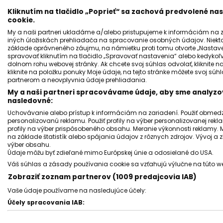
Kliknutím na tlačidlo „Poprieť“ sa zachová predvolené n
cookie.
My a naši partneri ukladáme a/alebo pristupujeme k informáciám na za
iných úložiskách prehliadača na spracovanie osobných údajov. Niekt
základe oprávneného záujmu, na námietku proti tomu otvorte „Nastaven
spravovať kliknutím na tlačidlo „Spravovať nastavenia“ alebo kedykoľv
dolnom rohu webovej stránky. Ak chcete svoj súhlas odvolať, kliknite n
kliknite na položku ponuky Moje údaje, na tejto stránke môžete svoj sú
SLOVENSKO
partnerom a neovplyvnia údaje prehliadania.
Danko poslal Ficovi odkaz. So Zelenským
My a naši partneri spracovávame údaje, aby sme analyzov
nasledovné:
rokovať nechce za každú cenu
Uchovávanie alebo prístup k informáciám na zariadení. Použiť obmedzen
Jozef Novák
21 jún 2026
2
min. čítania
personalizovanú reklamu. Použiť profily na výber personalizovanej rekla
profily na výber prispôsobeného obsahu. Meranie výkonnosti reklamy. 
na základe štatistík alebo spájania údajov z rôznych zdrojov. Vývoj a
výber obsahu.
Údaje môžu byť zdieľané mimo Európskej únie a odosielané do USA.
Váš súhlas a zásady používania cookie sa vzťahujú výlučne na túto w
Zobraziť zoznam partnerov (1009 predajcovia IAB)
Vaše údaje používame na nasledujúce účely:
Účely spracovania IAB:
Uchovávanie alebo prístup k informáciám na zariadení