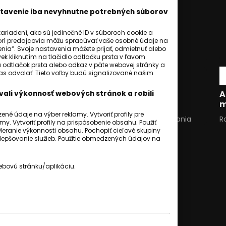
astavenie iba nevyhnutne potrebných súborov
riadení, ako sú jedinečné ID v súboroch cookie a
orí predajcovia môžu spracúvať vaše osobné údaje na
ia“. Svoje nastavenia môžete prijať, odmietnuť alebo
ek kliknutím na tlačidlo odtlačku prsta v ľavom
a odtlačok prsta alebo odkaz v päte webovej stránky a
hlas odvolať. Tieto voľby budú signalizované našim
SLOVENSKO
Živnostníci už transakčnú daň platiť
A
ali výkonnosť webových stránok a robili
nebudú, končí od roku 2026.
m
é údaje na výber reklamy. Vytvoriť profily pre
Jozef Šivák
30 september 2025
1
min. čítania
R
my. Vytvoriť profily na prispôsobenie obsahu. Použiť
Meranie výkonnosti obsahu. Pochopiť cieľové skupiny
 zlepšovanie služieb. Použitie obmedzených údajov na
ebovú stránku/aplikáciu.