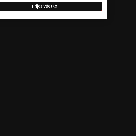
Prijať všetko
ájania údajov z rôznych