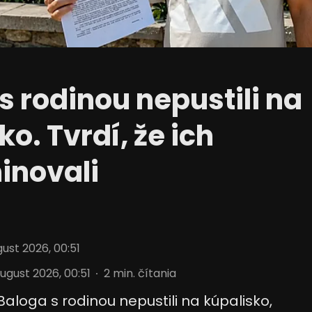
ájania údajov z rôznych
s rodinou nepustili na
ko. Tvrdí, že ich
inovali
 informácií
ust 2026, 00:51
ugust 2026, 00:51
2
min. čítania
aloga s rodinou nepustili na kúpalisko,