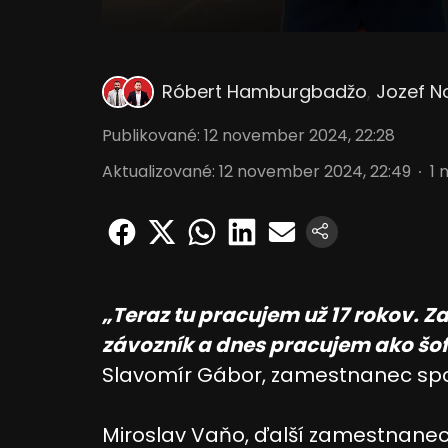
Róbert Hamburgbadžo
,
Jozef N
Publikované
:
12 november 2024, 22:28
Aktualizované
:
12 november 2024, 22:49
1
m
„Teraz tu pracujem už 17 rokov. 
závozník a dnes pracujem ako šof
Slavomír Gábor, zamestnanec spo
Miroslav Vaňo, ďalší zamestnanec, j