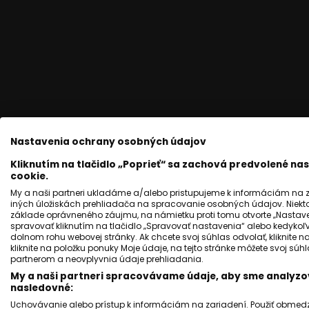
Nastavenia ochrany osobných údajov
Kliknutím na tlačidlo „Poprieť“ sa zachová predvolené n
cookie.
My a naši partneri ukladáme a/alebo pristupujeme k informáciám na za
iných úložiskách prehliadača na spracovanie osobných údajov. Niekt
základe oprávneného záujmu, na námietku proti tomu otvorte „Nastaven
spravovať kliknutím na tlačidlo „Spravovať nastavenia“ alebo kedykoľv
dolnom rohu webovej stránky. Ak chcete svoj súhlas odvolať, kliknite n
zamestnanie
Košice
kliknite na položku ponuky Moje údaje, na tejto stránke môžete svoj sú
partnerom a neovplyvnia údaje prehliadania.
My a naši partneri spracovávame údaje, aby sme analyzov
nasledovné:
Zobra
Uchovávanie alebo prístup k informáciám na zariadení. Použiť obmedzen