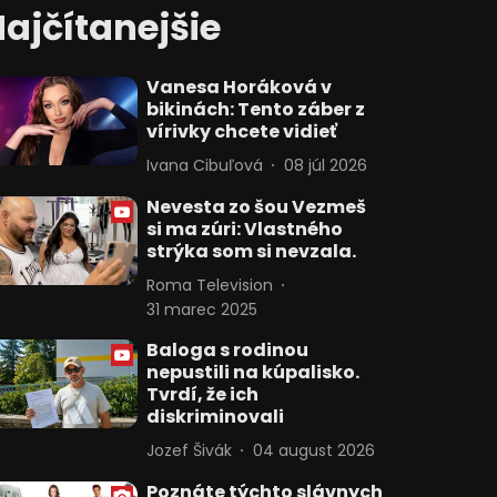
ajčítanejšie
Vanesa Horáková v
bikinách: Tento záber z
vírivky chcete vidieť
Ivana Cibuľová
08 júl 2026
Nevesta zo šou Vezmeš
si ma zúri: Vlastného
strýka som si nevzala.
Roma Television
31 marec 2025
Baloga s rodinou
nepustili na kúpalisko.
Tvrdí, že ich
diskriminovali
Jozef Šivák
04 august 2026
Poznáte týchto slávnych