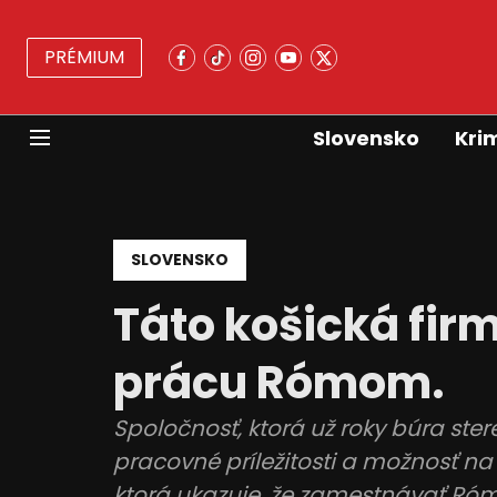
PRÉMIUM
Slovensko
Kri
SLOVENSKO
Táto košická firm
prácu Rómom.
Spoločnosť, ktorá už roky búra st
pracovné príležitosti a možnosť na l
ktorá ukazuje, že zamestnávať Róm