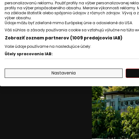
personalizovanú reklamu. Použiť profily na výber personalizovanej rekla
profily na výber prispôsobeného obsahu. Meranie výkonnosti reklamy. 
na základe štatistík alebo spájania údajov z rôznych zdrojov. Vývoj a
výber obsahu.
Údaje môžu byť zdieľané mimo Európskej únie a odosielané do USA.
Váš súhlas a zásady používania cookie sa vzťahujú výlučne na túto w
Zobraziť zoznam partnerov (1009 predajcovia IAB)
Vaše údaje používame na nasledujúce účely:
Účely spracovania IAB:
Uchovávanie alebo prístup k informáciám na zariadení
Nastavenia
Použiť obmedzené údaje na výber reklamy
Vytvoriť profily pre personalizovanú reklamu
Použiť profily na výber personalizovanej reklamy
Vytvoriť profily na prispôsobenie obsahu
Použiť profily na výber prispôsobeného obsahu