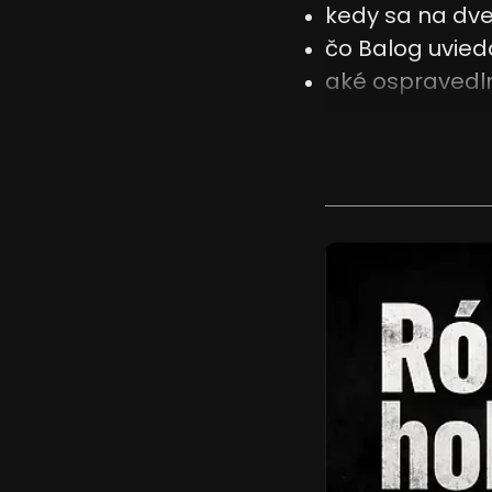
kedy sa na dve
Reklama
čo Balog uvied
aké ospravedln