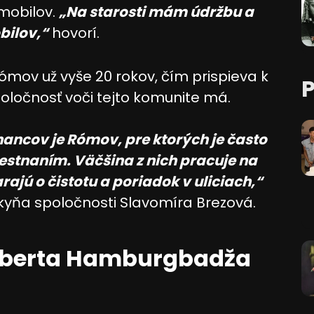
mobilov.
„Na starosti mám údržbu a
ilov,“
hovorí.
mov už vyše 20 rokov, čím prispieva k
oločnosť voči tejto komunite má.
nancov je Rómov, pre ktorých je často
stnaním. Väčšina z nich pracuje na
ajú o čistotu a poriadok v uliciach,“
kyňa spoločnosti Slavomíra Brezová.
 Róberta Hamburgbadža