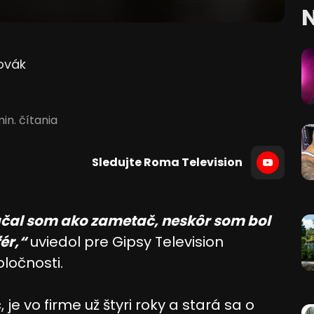
N
ovák
in. čítania
Sledujte Roma Television
Začal som ako zametač, neskôr som bol
ér,“
uviedol pre Gipsy Television
ločnosti.
e vo firme už štyri roky a stará sa o