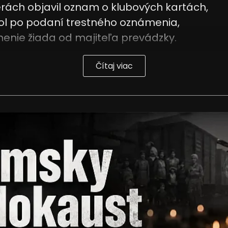
rách objavil oznam o klubových kartách,
ol po podaní trestného oznámenia,
enie žiada od majiteľa prevádzky.
Čítaj viac