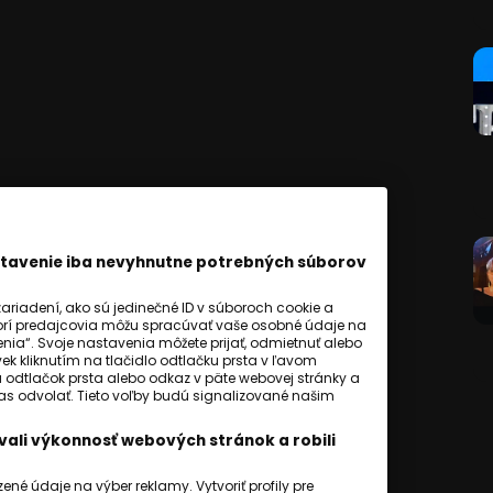
astavenie iba nevyhnutne potrebných súborov
riadení, ako sú jedinečné ID v súboroch cookie a
orí predajcovia môžu spracúvať vaše osobné údaje na
ia“. Svoje nastavenia môžete prijať, odmietnuť alebo
ek kliknutím na tlačidlo odtlačku prsta v ľavom
a odtlačok prsta alebo odkaz v päte webovej stránky a
hlas odvolať. Tieto voľby budú signalizované našim
ali výkonnosť webových stránok a robili
ziť komentáre
é údaje na výber reklamy. Vytvoriť profily pre