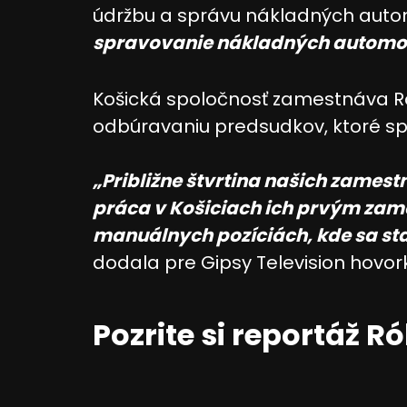
údržbu a správu nákladných auto
spravovanie nákladných automob
Košická spoločnosť zamestnáva Ró
odbúravaniu predsudkov, ktoré sp
„Približne štvrtina našich zamest
práca v Košiciach ich prvým zame
manuálnych pozíciách, kde sa star
dodala pre Gipsy Television hovor
Pozrite si reportáž