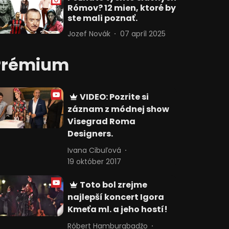
Rómov? 12 mien, ktoré by
ste mali poznať.
Jozef Novák
07 apríl 2025
Prémium
VIDEO: Pozrite si
záznam z módnej show
Visegrad Roma
Designers.
Ivana Cibuľová
19 október 2017
Toto bol zrejme
najlepší koncert Igora
Kmeťa ml. a jeho hostí!
Róbert Hamburgbadžo