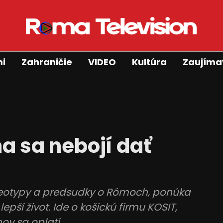
mi
Zahraničie
VIDEO
Kultúra
Zaujíma
a sa nebojí dať
ereotypy a predsudky o Rómoch, ponúka
epší život. Ide o košickú firmu KOSIT,
ov sa oplatí.