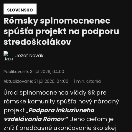
SLOVENSKO
Rómsky splnomocnenec
spúšťa projekt na podporu
stredoškolákov
Jozef Novák
Publikované
:
31 júl 2026, 04:00
Aktualizované
:
31 júl 2026, 04:00
1
min. čítania
Úrad splnomocnenca vlády SR pre
rómske komunity spúšťa nový národný
projekt „
Podpora inkluzívneho
vzdelávania Rómov“
. Jeho cieľom je
znížiť predčasné ukončovanie školskej