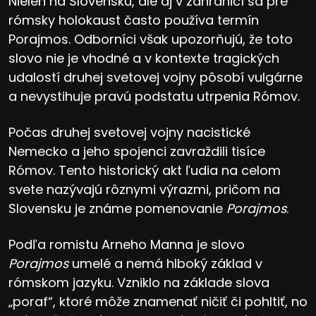
Nielen na Slovensku, ale aj v zahraničí sa pre
rómsky holokaust často používa termín
Porajmos. Odborníci však upozorňujú, že toto
slovo nie je vhodné a v kontexte tragických
udalostí druhej svetovej vojny pôsobí vulgárne
a nevystihuje pravú podstatu utrpenia Rómov.
Počas druhej svetovej vojny nacistické
Nemecko a jeho spojenci zavraždili tisíce
Rómov. Tento historický akt ľudia na celom
svete nazývajú rôznymi výrazmi, pričom na
Slovensku je známe pomenovanie
Porajmos
.
Podľa romistu Arneho Manna je slovo
Porajmos
umelé a nemá hlboký základ v
rómskom jazyku. Vzniklo na základe slova
„poraf“, ktoré môže znamenať ničiť či pohltiť, no