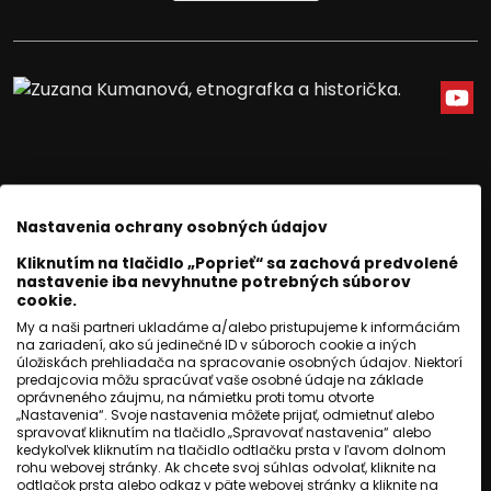
Nastavenia ochrany osobných údajov
Kliknutím na tlačidlo „Poprieť“ sa zachová predvolené
nastavenie iba nevyhnutne potrebných súborov
cookie.
My a naši partneri ukladáme a/alebo pristupujeme k informáciám
na zariadení, ako sú jedinečné ID v súboroch cookie a iných
SLOVENSKO
úložiskách prehliadača na spracovanie osobných údajov. Niektorí
predajcovia môžu spracúvať vaše osobné údaje na základe
Mali štyri až dvanásť rokov.
oprávneného záujmu, na námietku proti tomu otvorte
„Nastavenia“. Svoje nastavenia môžete prijať, odmietnuť alebo
Deti z Bratislavy zomreli v
spravovať kliknutím na tlačidlo „Spravovať nastavenia“ alebo
kedykoľvek kliknutím na tlačidlo odtlačku prsta v ľavom dolnom
rohu webovej stránky. Ak chcete svoj súhlas odvolať, kliknite na
tábore smrti
odtlačok prsta alebo odkaz v päte webovej stránky a kliknite na