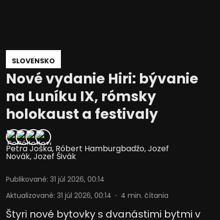
SLOVENSKO
Nové vydanie Hiri: bývanie
na Luníku IX, rómsky
holokaust a festivaly
Petra Joška
,
Róbert Hamburgbadžo
,
Jozef
Novák
,
Jozef Šivák
Publikované
:
31 júl 2026, 00:14
Aktualizované
:
31 júl 2026, 00:14
4
min. čítania
Štyri nové bytovky s dvanástimi bytmi v