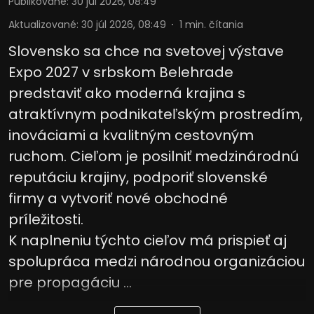
Publikované
:
30 júl 2026, 08:49
Aktualizované
:
30 júl 2026, 08:49
1
min. čítania
Slovensko sa chce na svetovej výstave
Expo 2027 v srbskom Belehrade
predstaviť ako moderná krajina s
atraktívnym podnikateľským prostredím,
inováciami a kvalitným cestovným
ruchom. Cieľom je posilniť medzinárodnú
reputáciu krajiny, podporiť slovenské
firmy a vytvoriť nové obchodné
príležitosti.
K naplneniu týchto cieľov má prispieť aj
spolupráca medzi národnou organizáciou
pre propagáciu ...