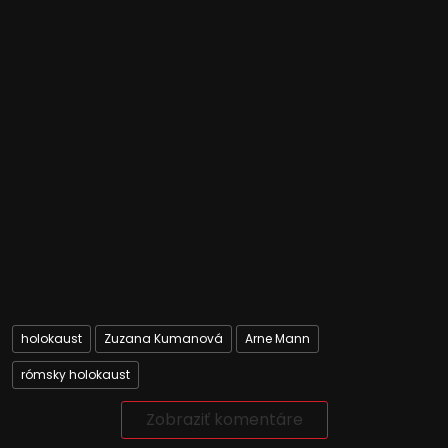
holokaust
Zuzana Kumanová
Arne Mann
rómsky holokaust
Zobraziť komentáre