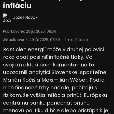
infláciu
Jozef Novák
Publikované
:
29 júl 2026, 08:59
Aktualizované
:
29 júl 2026, 08:59
1
min. čítania
Rast cien energií môže v druhej polovici
roka opäť posilniť inflačné tlaky. Vo
svojom aktuálnom komentári na to
upozornili analytici Slovenskej sporiteľne
Marián Kočiš a Maximilián Wéber. Podľa
nich finančné trhy naďalej počítajú s
rizikom, že vyššia inflácia prinúti Európsku
centrálnu banku ponechať prísnu
menovú politiku dlhšie alebo pristúpiť k jej