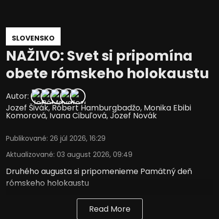
SLOVENSKO
NAŽIVO: Svet si pripomína
obete rómskeho holokaustu
Autor:
Jozef Šivák
,
Róbert Hamburgbadžo
,
Monika Ebibi
Komorová
,
Ivana Cibuľová
,
Jozef Novák
Publikované
:
26 júl 2026, 16:29
Aktualizované
:
03 august 2026, 09:49
Druhého augusta si pripomenieme Pamätný deň
rómskeho holokaustu
Read More