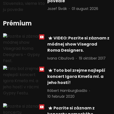
povedie
Jozef Šivák
01 august 2026
Prémium
VIDEO: Pozrite si záznam z
módnej show Visegrad
Roma Designers.
Ivana Cibuľová
19 október 2017
Toto bol zrejme najlepší
koncert Igora Kmeťa ml. a
jeho hostí!
Róbert Hamburgbadžo
10 február 2020
Pozrite si záznam z