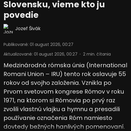
Slovensku, vieme kto ju
Vývoj a zlepšovanie služieb
povedie
Použitie obmedzených údajov na výber
Jozef Šivák
obsahu
Špeciálne funkcie IAB:
Publikované
:
01 august 2026, 00:27
Používanie presných údajov o
geografickej polohe
Aktualizované
:
01 august 2026, 00:27
2
min. čítania
Medzinárodná rómska únia (International
Identifikácia zariadení na základe
aktívne vyžiadaných informácií
Romani Union – IRU) tento rok oslavuje 55
Účely spracovania, ktoré nie sú v kompetencii IAB:
rokov od svojho založenia. Vznikla po
Potrebný
Prvom svetovom kongrese Rómov v roku
1971, na ktorom si Rómovia po prvý raz
Výkon
zvolili vlastnú vlajku a hymnu a presadili
Funkčné
používanie označenia Róm namiesto
Reklama
dovtedy bežných hanlivých pomenovaní.