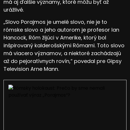
má aj ďalšie významy, ktoré môžu byť až
urážlivé.
„Slovo Porajmos je umelé slovo, nie je to
rómske slovo a jeho autorom je profesor Ian
Hancock, Róm žijúci v Amerike, ktorý bol
inšpirovaný kalderošskými Rómami. Toto slovo
má viacero významov, a niektoré zachádzajú
až do pejoratívnych rovín,“ povedal pre Gipsy
Television Arne Mann.