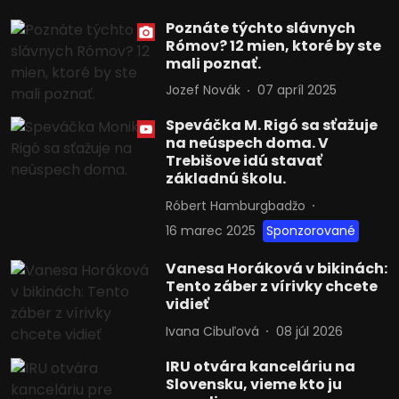
Poznáte týchto slávnych
Rómov? 12 mien, ktoré by ste
mali poznať.
Jozef Novák
07 apríl 2025
Speváčka M. Rigó sa sťažuje
na neúspech doma. V
Trebišove idú stavať
základnú školu.
Róbert Hamburgbadžo
16 marec 2025
Sponzorované
Vanesa Horáková v bikinách:
Tento záber z vírivky chcete
vidieť
Ivana Cibuľová
08 júl 2026
IRU otvára kanceláriu na
Slovensku, vieme kto ju