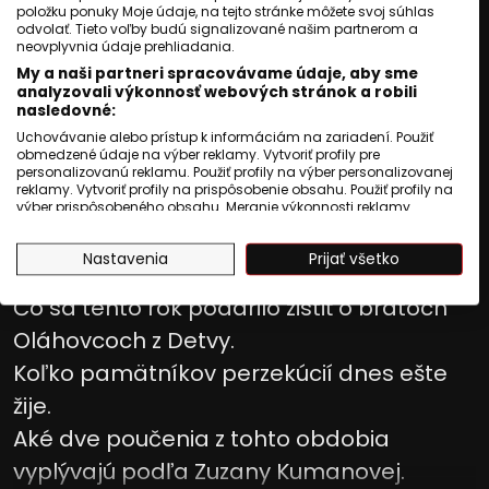
položku ponuky Moje údaje, na tejto stránke môžete svoj súhlas
odvolať. Tieto voľby budú signalizované našim partnerom a
Jozef Novák
,
Jozef Šivák
neovplyvnia údaje prehliadania.
My a naši partneri spracovávame údaje, aby sme
analyzovali výkonnosť webových stránok a robili
Publikované
:
01 august 2026, 02:14
nasledovné:
Aktualizované
:
01 august 2026, 02:14
3
min. čítania
Uchovávanie alebo prístup k informáciám na zariadení. Použiť
obmedzené údaje na výber reklamy. Vytvoriť profily pre
Prečo nacisti vyviezli rómske deti z
personalizovanú reklamu. Použiť profily na výber personalizovanej
reklamy. Vytvoriť profily na prispôsobenie obsahu. Použiť profily na
Bratislavy do Auschwitzu.
výber prispôsobeného obsahu. Meranie výkonnosti reklamy.
Meranie výkonnosti obsahu. Pochopiť cieľové skupiny na základe
Aký scenár mal rómsky holokaust vo
štatistík alebo spájania údajov z rôznych zdrojov. Vývoj a
Nastavenia
Prijať všetko
zlepšovanie služieb. Použitie obmedzených údajov na výber
všetkých krajinách Európy.
obsahu.
Údaje môžu byť zdieľané mimo Európskej únie a odosielané do
Čo sa tento rok podarilo zistiť o bratoch
USA.
Oláhovcoch z Detvy.
Váš súhlas a zásady používania cookie sa vzťahujú výlučne na
túto webovú stránku/aplikáciu.
Koľko pamätníkov perzekúcií dnes ešte
Zobraziť zoznam partnerov (1009 predajcovia IAB)
žije.
Vaše údaje používame na nasledujúce účely:
Aké dve poučenia z tohto obdobia
Účely spracovania IAB:
vyplývajú podľa Zuzany Kumanovej.
Uchovávanie alebo prístup k