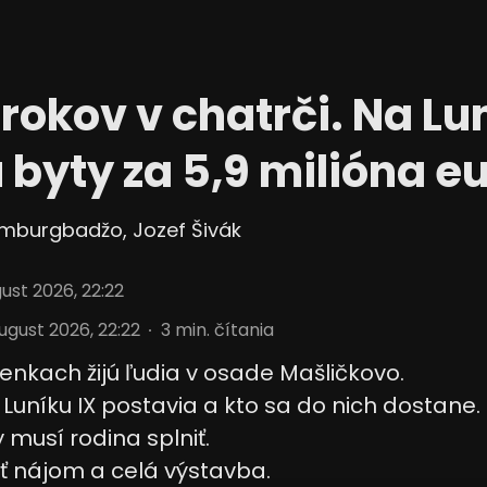
ájania údajov z rôznych
 rokov v chatrči. Na Lu
 byty za 5,9 milióna eu
amburgbadžo
,
Jozef Šivák
ust 2026, 22:22
 informácií
ugust 2026, 22:22
3
min. čítania
nkach žijú ľudia v osade Mašličkovo.
Luníku IX postavia a kto sa do nich dostane.
musí rodina splniť.
ť nájom a celá výstavba.