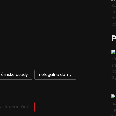
rómske osady
nelegálne domy
ziť komentáre