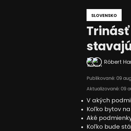
Meranie výkonnosti reklamy
Meranie výkonnosti obsahu
SLOVENSKO
Pochopiť cieľové skupiny na základe štatistík alebo sp
Trinásť
zdrojov
stavajú
Vývoj a zlepšovanie služieb
Použitie obmedzených údajov na výber obsahu
Róbert H
Špeciálne funkcie IAB:
Používanie presných údajov o geografickej polohe
Publikované
:
09 aug
Identifikácia zariadení na základe aktívne vyžiadaných
Aktualizované
:
09 a
Účely spracovania, ktoré nie sú v kompetencii IAB:
V akých podmie
Potrebný
Koľko bytov na 
Výkon
Aké podmienky 
Koľko bude stá
Funkčné