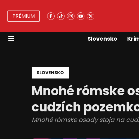
PRÉMIUM
Slovensko
Kri
SLOVENSKO
Mnohé rómske os
cudzích pozemkoc
Mnohé rómske osady stoja na cudz