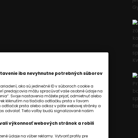
astavenie iba nevyhnutne potrebných súborov
riadení, ako sú jedinečné ID v súboroch cookie a
orí predajcovia môžu spracúvať vaše osobné údaje na
ia“. Svoje nastavenia môžete prijať, odmietnuť alebo
ek kliknutím na tlačidlo odtlačku prsta v ľavom
a odtlačok prsta alebo odkaz v päte webovej stránky a
hlas odvolať. Tieto voľby budú signalizované našim
ali výkonnosť webových stránok a robili
é údaje na výber reklamy. Vytvoriť profily pre