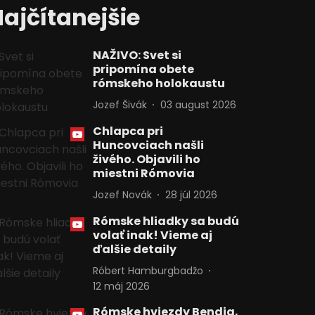
ajčítanejšie
NAŽIVO: Svet si
pripomína obete
rómskeho holokaustu
Jozef Šivák
03 august 2026
Chlapca pri
Huncovciach našli
živého. Objavili ho
miestni Rómovia
Jozef Novák
28 júl 2026
Rómske hliadky sa budú
volať inak! Vieme aj
ďalšie detaily
Róbert Hamburgbadžo
12 máj 2026
Rómske hviezdy Bendig,