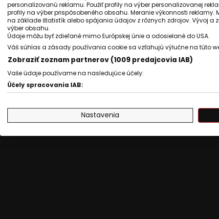
personalizovanú reklamu. Použiť profily na výber personalizovanej rekla
profily na výber prispôsobeného obsahu. Meranie výkonnosti reklamy. 
na základe štatistík alebo spájania údajov z rôznych zdrojov. Vývoj a
výber obsahu.
Údaje môžu byť zdieľané mimo Európskej únie a odosielané do USA.
Váš súhlas a zásady používania cookie sa vzťahujú výlučne na túto w
Zobraziť zoznam partnerov (1009 predajcovia IAB)
Vaše údaje používame na nasledujúce účely:
Účely spracovania IAB:
Uchovávanie alebo prístup k informáciám na zariadení
Nastavenia
Použiť obmedzené údaje na výber reklamy
Vytvoriť profily pre personalizovanú reklamu
Použiť profily na výber personalizovanej reklamy
Vytvoriť profily na prispôsobenie obsahu
Použiť profily na výber prispôsobeného obsahu