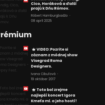
Cico, Horáková a ďalší
prajú k Dňu Rómov.
Róbert Hamburgbadžo
08 apríl 2025
Prémium
VIDEO: Pozrite si
záznam z módnej show
Visegrad Roma
Designers.
Ivana Cibuľová
19 október 2017
Toto bol zrejme
najlepší koncert Igora
Kmeťa ml. a jeho hostí!