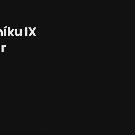
níku IX
r