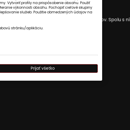
my. Vytvoriť profily na prispôsobenie obsahu. Použiť
Meranie výkonnosti obsahu. Pochopiť cieľové skupiny
 zlepšovanie služieb. Použitie obmedzených údajov na
ebovú stránku/aplikáciu.
Prijať všetko