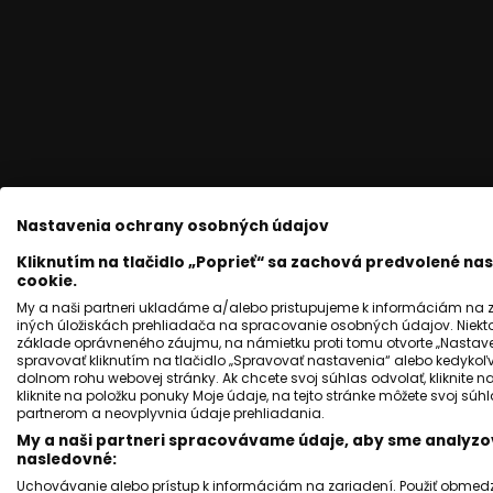
Nastavenia ochrany osobných údajov
Kliknutím na tlačidlo „Poprieť“ sa zachová predvolené n
cookie.
My a naši partneri ukladáme a/alebo pristupujeme k informáciám na za
iných úložiskách prehliadača na spracovanie osobných údajov. Niekt
základe oprávneného záujmu, na námietku proti tomu otvorte „Nastaven
spravovať kliknutím na tlačidlo „Spravovať nastavenia“ alebo kedykoľv
dolnom rohu webovej stránky. Ak chcete svoj súhlas odvolať, kliknite n
kliknite na položku ponuky Moje údaje, na tejto stránke môžete svoj sú
partnerom a neovplyvnia údaje prehliadania.
My a naši partneri spracovávame údaje, aby sme analyzov
nasledovné:
Uchovávanie alebo prístup k informáciám na zariadení. Použiť obmedzen