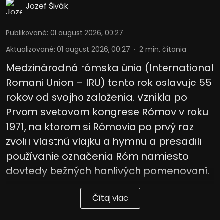
Jozef Šivák
Vývoj a zlepšovanie služieb
Publikované
:
01 august 2026, 00:27
Použitie obmedzených údajov na výber
obsahu
Aktualizované
:
01 august 2026, 00:27
2
min. čítania
Špeciálne funkcie IAB:
Medzinárodná rómska únia (International
Používanie presných údajov o
Romani Union – IRU) tento rok oslavuje 55
geografickej polohe
rokov od svojho založenia. Vznikla po
Identifikácia zariadení na základe
Prvom svetovom kongrese Rómov v roku
aktívne vyžiadaných informácií
1971, na ktorom si Rómovia po prvý raz
Účely spracovania, ktoré nie sú v kompetencii IAB:
zvolili vlastnú vlajku a hymnu a presadili
Potrebný
používanie označenia Róm namiesto
Výkon
dovtedy bežných hanlivých pomenovaní.
Funkčné
Čítaj viac
Reklama