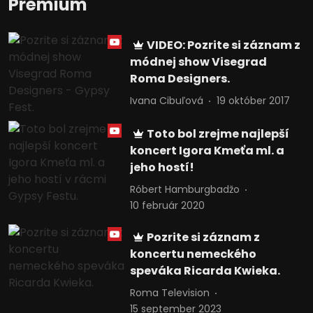
Prémium
VIDEO: Pozrite si záznam z
módnej show Visegrad
Roma Designers.
Ivana Cibuľová
19 október 2017
Toto bol zrejme najlepší
koncert Igora Kmeťa ml. a
jeho hostí!
Róbert Hamburgbadžo
10 február 2020
Pozrite si záznam z
koncertu nemeckého
speváka Ricarda Kwieka.
Roma Television
15 september 2023