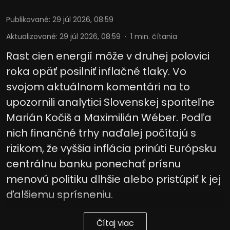
Publikované
:
29 júl 2026, 08:59
Aktualizované
:
29 júl 2026, 08:59
1
min. čítania
Rast cien energií môže v druhej polovici
roka opäť posilniť inflačné tlaky. Vo
svojom aktuálnom komentári na to
upozornili analytici Slovenskej sporiteľne
Marián Kočiš a Maximilián Wéber. Podľa
nich finančné trhy naďalej počítajú s
rizikom, že vyššia inflácia prinúti Európsku
centrálnu banku ponechať prísnu
menovú politiku dlhšie alebo pristúpiť k jej
ďalšiemu sprísneniu.
Čítaj viac