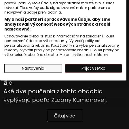
Publikované
:
01 august 2026, 02:14
položku ponuky Moje údaje, na tejto stránke môžete svoj súhlas
odvolať. Tieto voľby budú signalizované našim partnerom a
Aktualizované
:
01 august 2026, 02:14
3
min. čítania
neovplyvnia údaje prehliadania.
My a naši partneri spracovávame údaje, aby sme
Prečo nacisti vyviezli rómske deti z
analyzovali výkonnosť webových stránok a robili
nasledovné:
Bratislavy do Auschwitzu.
Uchovávanie alebo prístup k informáciám na zariadení. Použiť
Aký scenár mal rómsky holokaust vo
obmedzené údaje na výber reklamy. Vytvoriť profily pre
personalizovanú reklamu. Použiť profily na výber personalizovanej
všetkých krajinách Európy.
reklamy. Vytvoriť profily na prispôsobenie obsahu. Použiť profily na
výber prispôsobeného obsahu. Meranie výkonnosti reklamy.
Čo sa tento rok podarilo zistiť o bratoch
Meranie výkonnosti obsahu. Pochopiť cieľové skupiny na základe
štatistík alebo spájania údajov z rôznych zdrojov. Vývoj a
Oláhovcoch z Detvy.
Nastavenia
Prijať všetko
zlepšovanie služieb. Použitie obmedzených údajov na výber
Koľko pamätníkov perzekúcií dnes ešte
obsahu.
Údaje môžu byť zdieľané mimo Európskej únie a odosielané do
žije.
USA.
Váš súhlas a zásady používania cookie sa vzťahujú výlučne na
Aké dve poučenia z tohto obdobia
túto webovú stránku/aplikáciu.
vyplývajú podľa Zuzany Kumanovej.
Zobraziť zoznam partnerov (1009 predajcovia IAB)
Vaše údaje používame na nasledujúce účely:
Čítaj viac
Účely spracovania IAB:
Uchovávanie alebo prístup k