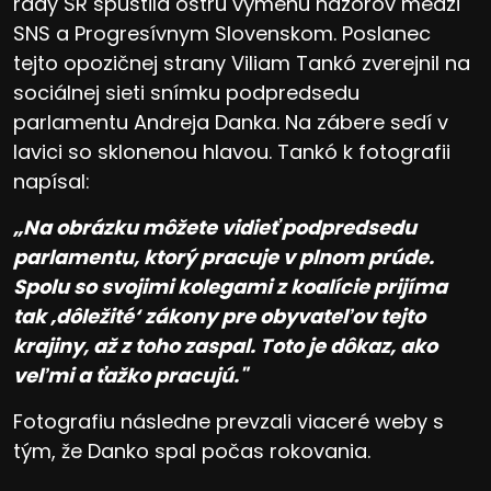
rady SR spustila ostrú výmenu názorov medzi
SNS a Progresívnym Slovenskom. Poslanec
tejto opozičnej strany Viliam Tankó zverejnil na
sociálnej sieti snímku podpredsedu
parlamentu Andreja Danka. Na zábere sedí v
lavici so sklonenou hlavou. Tankó k fotografii
napísal:
„Na obrázku môžete vidieť podpredsedu
parlamentu, ktorý pracuje v plnom prúde.
Spolu so svojimi kolegami z koalície prijíma
tak ‚dôležité‘ zákony pre obyvateľov tejto
krajiny, až z toho zaspal. Toto je dôkaz, ako
veľmi a ťažko pracujú."
Fotografiu následne prevzali viaceré weby s
tým, že Danko spal počas rokovania.