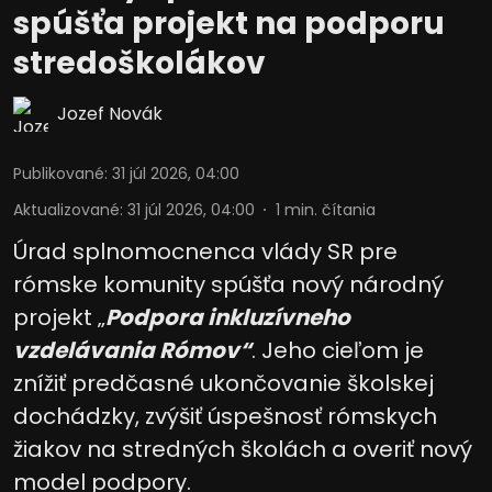
spúšťa projekt na podporu
stredoškolákov
Jozef Novák
Publikované
:
31 júl 2026, 04:00
Aktualizované
:
31 júl 2026, 04:00
1
min. čítania
Úrad splnomocnenca vlády SR pre
rómske komunity spúšťa nový národný
projekt „
Podpora inkluzívneho
vzdelávania Rómov“
. Jeho cieľom je
znížiť predčasné ukončovanie školskej
dochádzky, zvýšiť úspešnosť rómskych
žiakov na stredných školách a overiť nový
model podpory.