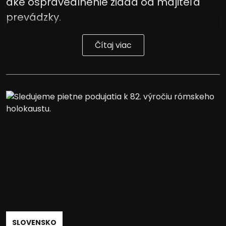
aké ospravedlnenie žiada od majiteľa
prevádzky.
Čítaj viac
SLOVENSKO