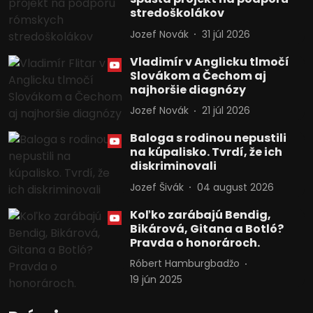
stredoškolákov
Jozef Novák
31 júl 2026
Vladimír v Anglicku tlmočí
Slovákom a Čechom aj
najhoršie diagnózy
Jozef Novák
21 júl 2026
Baloga s rodinou nepustili
na kúpalisko. Tvrdí, že ich
diskriminovali
Jozef Šivák
04 august 2026
Koľko zarábajú Bendig,
Bikárová, Gitana a Botló?
Pravda o honorároch.
Róbert Hamburgbadžo
19 jún 2025