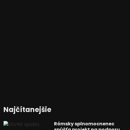
Najčítanejšie
Rómsky splnomocnenec
spúšťa projekt na podporu