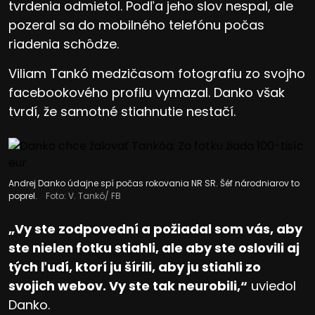
tvrdenia odmietol. Podľa jeho slov nespal, ale
pozeral sa do mobilného telefónu počas
riadenia schôdze.
Viliam Tankó medzičasom fotografiu zo svojho
facebookového profilu vymazal. Danko však
tvrdí, že samotné stiahnutie nestačí.
Andrej Danko údajne spí počas rokovania NR SR. Šéf národniarov to
poprel.
Foto: V. Tankó/ FB
„Vy ste zodpovední a požiadal som vás, aby
ste nielen fotku stiahli, ale aby ste oslovili aj
tých ľudí, ktorí ju šírili, aby ju stiahli zo
svojich webov. Vy ste tak neurobili,“
uviedol
Danko.