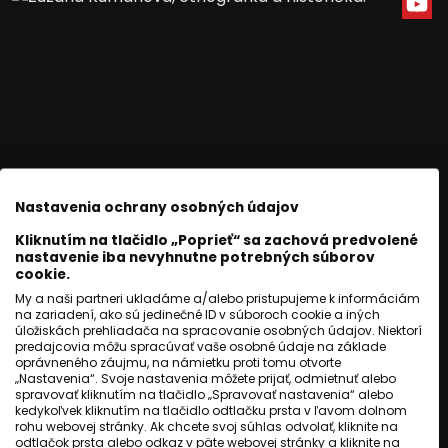
Nastavenia ochrany osobných údajov
Kliknutím na tlačidlo „Poprieť“ sa zachová predvolené
SLOVENSKO
nastavenie iba nevyhnutne potrebných súborov
Mali štyri až dvanásť rokov.
cookie.
My a naši partneri ukladáme a/alebo pristupujeme k informáciám
Deti z Bratislavy zomreli v
na zariadení, ako sú jedinečné ID v súboroch cookie a iných
úložiskách prehliadača na spracovanie osobných údajov. Niektorí
tábore smrti
predajcovia môžu spracúvať vaše osobné údaje na základe
oprávneného záujmu, na námietku proti tomu otvorte
„Nastavenia“. Svoje nastavenia môžete prijať, odmietnuť alebo
spravovať kliknutím na tlačidlo „Spravovať nastavenia“ alebo
Jozef Novák
,
Jozef Šivák
kedykoľvek kliknutím na tlačidlo odtlačku prsta v ľavom dolnom
rohu webovej stránky. Ak chcete svoj súhlas odvolať, kliknite na
odtlačok prsta alebo odkaz v päte webovej stránky a kliknite na