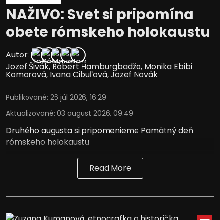
NAŽIVO: Svet si pripomína
obete rómskeho holokaustu
Autor:
Jozef Šivák
,
Róbert Hamburgbadžo
,
Monika Ebibi
Komorová
,
Ivana Cibuľová
,
Jozef Novák
Publikované
:
26 júl 2026, 16:29
Aktualizované
:
03 august 2026, 09:49
Druhého augusta si pripomenieme Pamätný deň
rómskeho holokaustu
Read More