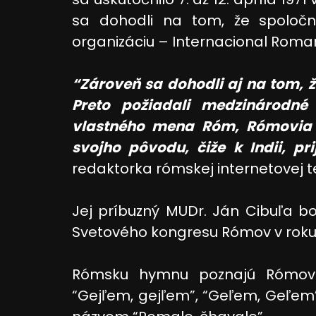
sa dohodli na tom, že spoloč
organizáciu – Internacional Roman
“Zároveň sa dohodli aj na tom, ž
Preto požiadali medzinárodné
vlastného mena Róm, Rómovia a
svojho pôvodu, čiže k Indii, pr
redaktorka rómskej internetovej te
Jej príbuzný MUDr. Ján Cibuľa bol
Svetového kongresu Rómov v roku 
Rómsku hymnu poznajú Rómovia
“Gejľem, gejľem”, “Geľem, Geľem”