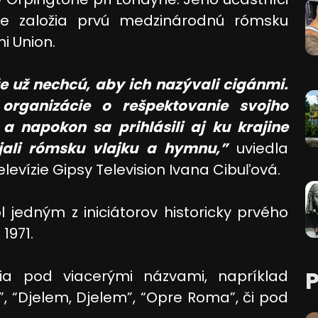
ne založia prvú medzinárodnú rómsku
i Union.
e už nechcú, aby ich nazývali cigánmi.
 organizácie o rešpektovanie svojho
 napokon sa prihlásili aj ku krajine
ijali rómsku vlajku a hymnu,”
uviedla
levízie Gipsy Television Ivana Cibuľová.
 jedným z iniciátorov historicky prvého
1971.
 pod viacerými názvami, napríklad
, “Djelem, Djelem”, “Opre Roma”, či pod