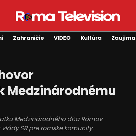
mi
Zahraničie
VIDEO
Kultúra
Zaujíma
íhovor
k Medzinárodnému
sviatku Medzinárodného dňa Rómov
vlády SR pre rómske komunity.