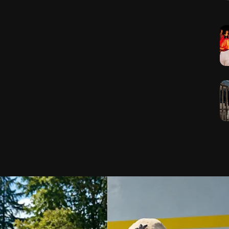
ájania údajov z rôznych
 informácií