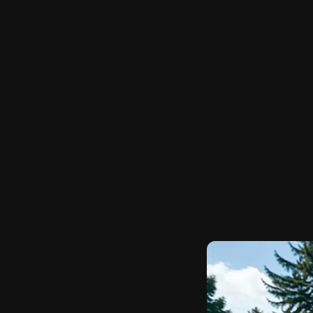
Meranie výkonnosti reklamy
Meranie výkonnosti obsahu
Pochopiť cieľové skupiny na základe štatistík alebo sp
zdrojov
Vývoj a zlepšovanie služieb
Použitie obmedzených údajov na výber obsahu
Špeciálne funkcie IAB:
Používanie presných údajov o geografickej polohe
Identifikácia zariadení na základe aktívne vyžiadaných
Účely spracovania, ktoré nie sú v kompetencii IAB:
Potrebný
Výkon
Funkčné