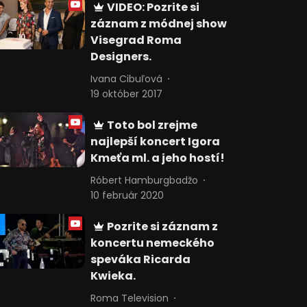
VIDEO: Pozrite si
záznam z módnej show
Visegrad Roma
Designers.
Ivana Cibuľová
19 október 2017
Toto bol zrejme
najlepší koncert Igora
Kmeťa ml. a jeho hostí!
Róbert Hamburgbadžo
10 február 2020
Pozrite si záznam z
koncertu nemeckého
speváka Ricarda
Kwieka.
Roma Television