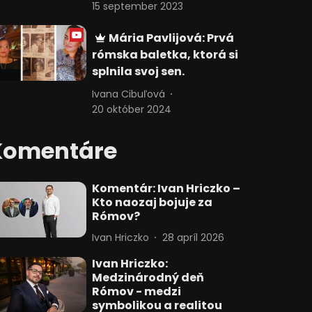
15 september 2023
Mária Pavlijová: Prvá
rómska baletka, ktorá si
splnila svoj sen.
Ivana Cibuľová
20 október 2024
Komentáre
Komentár: Ivan Hriczko –
Kto naozaj bojuje za
Rómov?
Ivan Hriczko
28 apríl 2026
Ivan Hriczko:
Medzinárodný deň
Rómov - medzi
symbolikou a realitou