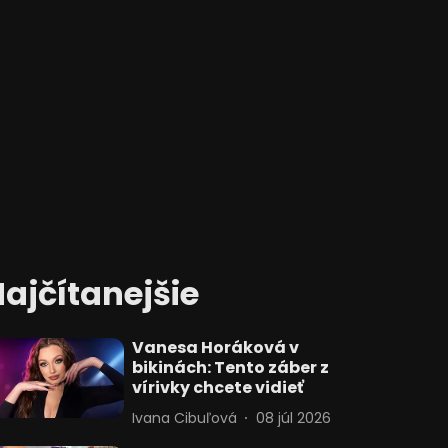
ajčítanejšie
Vanesa Horáková v
bikinách: Tento záber z
vírivky chcete vidieť
Ivana Cibuľová
08 júl 2026