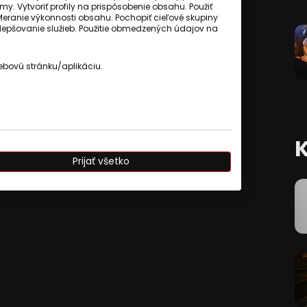
my. Vytvoriť profily na prispôsobenie obsahu. Použiť
Meranie výkonnosti obsahu. Pochopiť cieľové skupiny
 zlepšovanie služieb. Použitie obmedzených údajov na
ebovú stránku/aplikáciu.
cnenec
Ábel Ravasz
ziť komentáre
Prijať všetko