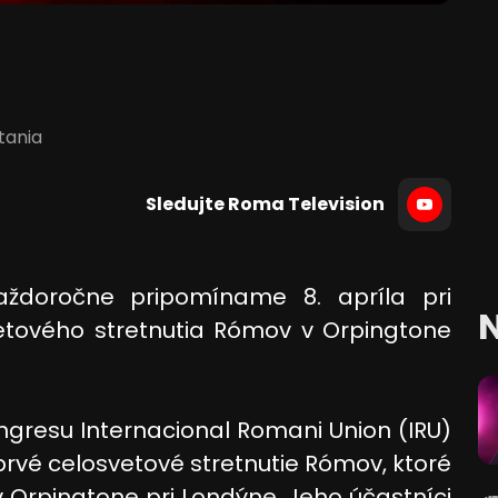
ítania
Sledujte Roma Television
ždoročne pripomíname 8. apríla pri
N
svetového stretnutia Rómov v Orpingtone
ongresu Internacional Romani Union (IRU)
vé celosvetové stretnutie Rómov, ktoré
1 v Orpingtone pri Londýne. Jeho účastníci