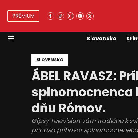
PRÉMIUM
Slovensko
Kri
SLOVENSKO
ÁBEL RAVASZ: Pr
splnomocnenca 
dňu Rómov.
Gipsy Television vám tradične k 
prináša príhovor splnomocneneca 