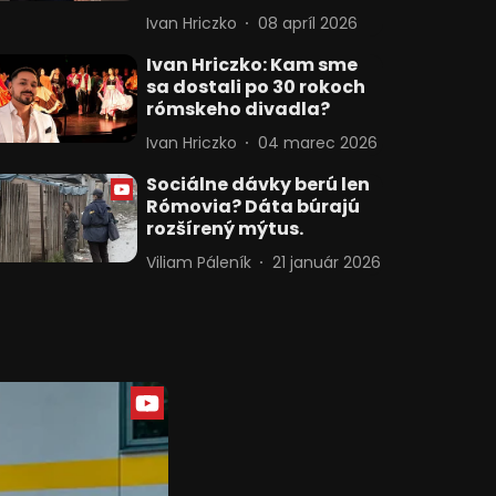
Ivan Hriczko
08 apríl 2026
Ivan Hriczko: Kam sme
sa dostali po 30 rokoch
rómskeho divadla?
Ivan Hriczko
04 marec 2026
Sociálne dávky berú len
Rómovia? Dáta búrajú
rozšírený mýtus.
Viliam Páleník
21 január 2026