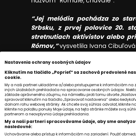
názvom “Romale, čhavale”.
“Jej melódia pochádza zo sta
Srbsku, z prvej polovice 20. 
stretnutiach aktivistov alebo 
Rómov,”
vysvetlila Ivana Cibuľová 
Nastavenia ochrany osobných údajov
Kliknutím na tlačidlo „Poprieť“ sa zachová predvolené n
cookie.
My a naši partneri ukladáme a/alebo pristupujeme k informáciám na za
iných úložiskách prehliadača na spracovanie osobných údajov. Niekt
základe oprávneného záujmu, na námietku proti tomu otvorte „Nastaven
spravovať kliknutím na tlačidlo „Spravovať nastavenia“ alebo kedykoľv
dolnom rohu webovej stránky. Ak chcete svoj súhlas odvolať, kliknite n
kliknite na položku ponuky Moje údaje, na tejto stránke môžete svoj sú
partnerom a neovplyvnia údaje prehliadania.
My a naši partneri spracovávame údaje, aby sme analyzov
nasledovné:
Uchovávanie alebo prístup k informáciám na zariadení. Použiť obmedzen