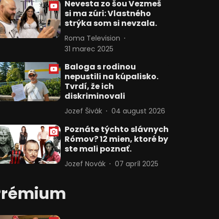
Nevesta zo šou Vezmeš
si ma zúri: Vlastného
strýka som si nevzala.
Roma Television
31 marec 2025
Baloga s rodinou
nepustili na kúpalisko.
Tvrdí, že ich
diskriminovali
Jozef Šivák
04 august 2026
Poznáte týchto slávnych
Rómov? 12 mien, ktoré by
ste mali poznať.
Jozef Novák
07 apríl 2025
Prémium