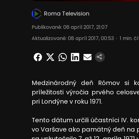
Roma Television
Publikované
:
06 apríl 2017, 21:07
Aktualizované
:
08 apríl 2017, 00:53
1
min. č
Medzinárodný deň Rómov si ka
príležitosti výročia prvého celo
pri Londýne v roku 1971.
Tento dátum určili účastníci IV. k
vo Varšave ako pamätný deň na pr
sa uskutočnilo 7. až 12. apríla 197