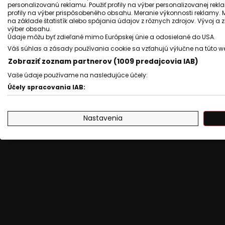
personalizovanú reklamu. Použiť profily na výber personalizovanej rekla
profily na výber prispôsobeného obsahu. Meranie výkonnosti reklamy. 
na základe štatistík alebo spájania údajov z rôznych zdrojov. Vývoj a
výber obsahu.
Údaje môžu byť zdieľané mimo Európskej únie a odosielané do USA.
Váš súhlas a zásady používania cookie sa vzťahujú výlučne na túto w
Svetový deň Rómov
vládny splnomo
Zobraziť zoznam partnerov (1009 predajcovia IAB)
Vaše údaje používame na nasledujúce účely:
Účely spracovania IAB:
Zobra
Uchovávanie alebo prístup k informáciám na zariadení
Nastavenia
Použiť obmedzené údaje na výber reklamy
Vytvoriť profily pre personalizovanú reklamu
Použiť profily na výber personalizovanej reklamy
Vytvoriť profily na prispôsobenie obsahu
Použiť profily na výber prispôsobeného obsahu