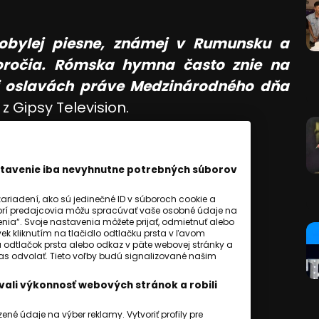
robylej piesne, známej v Rumunsku a
storočia. Rómska hymna často znie na
pri oslavách práve Medzinárodného dňa
z Gipsy Television.
astavenie iba nevyhnutne potrebných súborov
riadení, ako sú jedinečné ID v súboroch cookie a
orí predajcovia môžu spracúvať vaše osobné údaje na
ia“. Svoje nastavenia môžete prijať, odmietnuť alebo
ek kliknutím na tlačidlo odtlačku prsta v ľavom
a odtlačok prsta alebo odkaz v päte webovej stránky a
hlas odvolať. Tieto voľby budú signalizované našim
ali výkonnosť webových stránok a robili
é údaje na výber reklamy. Vytvoriť profily pre