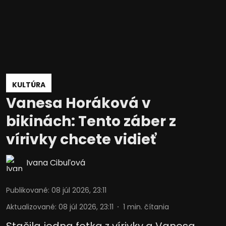
KULTÚRA
Vanesa Horáková v
bikinách: Tento záber z
vírivky chcete vidieť
Ivana Cibuľová
Publikované
:
08 júl 2026, 23:11
Aktualizované
:
08 júl 2026, 23:11
1
min. čítania
Stačila jedna fotka z vírivky a Vanesa