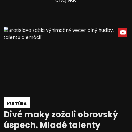
Čítaj viac
KULTÚRA
Divé maky zožali obrovský
úspech. Mladé talenty