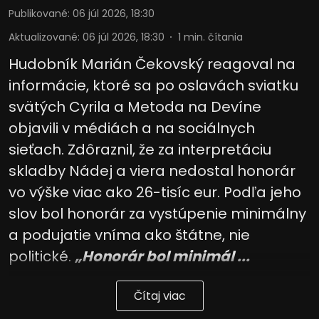
Publikované
:
06 júl 2026, 18:30
Aktualizované
:
06 júl 2026, 18:30
1
min. čítania
Hudobník Marián Čekovský reagoval na
informácie, ktoré sa po oslavách sviatku
svätých Cyrila a Metoda na Devíne
objavili v médiách a na sociálnych
sieťach. Zdôraznil, že za interpretáciu
skladby Nádej a viera nedostal honorár
vo výške viac ako 26-tisíc eur. Podľa jeho
slov bol honorár za vystúpenie minimálny
a podujatie vníma ako štátne, nie
politické.
„Honorár bol minimál ...
Čítaj viac