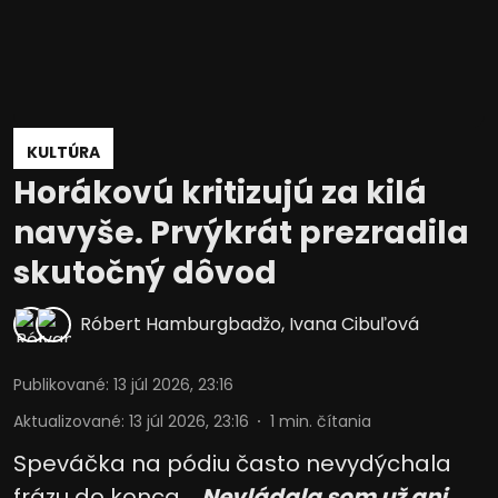
KULTÚRA
Horákovú kritizujú za kilá
navyše. Prvýkrát prezradila
skutočný dôvod
Róbert Hamburgbadžo
,
Ivana Cibuľová
Publikované
:
13 júl 2026, 23:16
Aktualizované
:
13 júl 2026, 23:16
1
min. čítania
Speváčka na pódiu často nevydýchala
frázu do konca.
„Nevládala som už ani