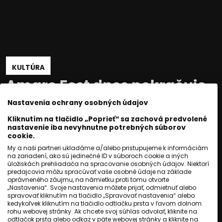
KULTÚRA
Amaro Fest dnes pokračuje.
V Nitre vystúpia Bendig či
Nastavenia ochrany osobných údajov
Váradi Roma Café.
Kliknutím na tlačidlo „Poprieť“ sa zachová predvolené
nastavenie iba nevyhnutne potrebných súborov
cookie.
Jozef Šivák
,
Róbert Hamburgbadžo
My a naši partneri ukladáme a/alebo pristupujeme k informáciám
na zariadení, ako sú jedinečné ID v súboroch cookie a iných
úložiskách prehliadača na spracovanie osobných údajov. Niektorí
Publikované
:
19 júl 2026, 12:29
predajcovia môžu spracúvať vaše osobné údaje na základe
oprávneného záujmu, na námietku proti tomu otvorte
Aktualizované
:
19 júl 2026, 12:29
1
min. čítania
„Nastavenia“. Svoje nastavenia môžete prijať, odmietnuť alebo
spravovať kliknutím na tlačidlo „Spravovať nastavenia“ alebo
kedykoľvek kliknutím na tlačidlo odtlačku prsta v ľavom dolnom
Nitriansky amfiteáter čaká v nedeľu 19.
rohu webovej stránky. Ak chcete svoj súhlas odvolať, kliknite na
júla druhý deň festivalu Amaro Fest 2026.
odtlačok prsta alebo odkaz v päte webovej stránky a kliknite na