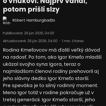
o vnukovi: Najprv váhal,
potom prišli slzy
Róbert Hamburgbadžo
Publikované
:
29 jún 2026, 04:00
Aktualizované
:
29 jún 2026, 04:00
1
min. čítania
Rodina Kmeťovcov má ďalší veľký dôvod
na radosť. Po tom, ako Igor Kmeťo mladší
ukázal svojho syna Igora, teraz o
najmladšom členovi rodiny prehovoril aj
jeho slávny dedko Igor Kmeťo starší.
Pre speváka je to silný rodinný moment.
Meno Igor totiž v rodine pokračuje už v
tretej generácii. Igor Kmeťo starší, jeho