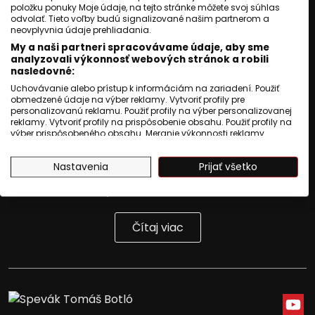
položku ponuky Moje údaje, na tejto stránke môžete svoj súhlas
Brány areálu sa otvorili o 13.00, prvé
odvolať. Tieto voľby budú signalizované našim partnerom a
neovplyvnia údaje prehliadania.
vystúpenie sa začnalo o hodinu neskôr.
My a naši partneri spracovávame údaje, aby sme
Na pódiu sa počas popoludnia a večera
analyzovali výkonnosť webových stránok a robili
nasledovné:
vystriedajú tanečné súbory aj známi
Uchovávanie alebo prístup k informáciám na zariadení. Použiť
obmedzené údaje na výber reklamy. Vytvoriť profily pre
interpreti rómskej hudby.
personalizovanú reklamu. Použiť profily na výber personalizovanej
Festival pokračuje po sobotnom
reklamy. Vytvoriť profily na prispôsobenie obsahu. Použiť profily na
výber prispôsobeného obsahu. Meranie výkonnosti reklamy.
programe, ktorý podľa organizátorov
Meranie výkonnosti obsahu. Pochopiť cieľové skupiny na základe
štatistík alebo spájania údajov z rôznych zdrojov. Vývoj a
navštívilo 1500 ľudí zo Slovenska aj zo
Nastavenia
Prijať všetko
zlepšovanie služieb. Použitie obmedzených údajov na výber
obsahu.
zahraničia. Usporiadatel ...
Údaje môžu byť zdieľané mimo Európskej únie a odosielané do
USA.
Váš súhlas a zásady používania cookie sa vzťahujú výlučne na
Čítaj viac
túto webovú stránku/aplikáciu.
Zobraziť zoznam partnerov (1009 predajcovia IAB)
Vaše údaje používame na nasledujúce účely:
Účely spracovania IAB:
Uchovávanie alebo prístup k