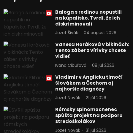
Baloga s rodinou nepustili
na kúpalisko. Tvrdí, že ich
diskriminovali
Jozef Šivák
04 august 2026
Vanesa Horáková v bikinách:
Tento záber z vírivky chcete
vidieť
Ivana Cibuľová
08 júl 2026
Vladimír v Anglicku tlmočí
Slovákom a Čechom aj
najhoršie diagnózy
Jozef Novák
21 júl 2026
Rómsky splnomocnenec
spúšťa projekt na podporu
stredoškolákov
Jozef Novák
31 júl 2026