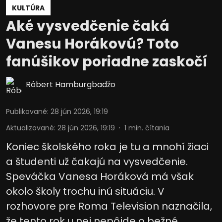
KULTÚRA
Aké vysvedčenie čaká
Vanesu Horákovú? Toto
fanúšikov poriadne zaskočí
Róbert Hamburgbadžo
Publikované
:
28 jún 2026, 19:19
Aktualizované
:
28 jún 2026, 19:19
1
min. čítania
Koniec školského roka je tu a mnohí žiaci
a študenti už čakajú na vysvedčenie.
Speváčka Vanesa Horáková má však
okolo školy trochu inú situáciu. V
rozhovore pre Roma Television naznačila,
že tento rok u nej nepôjde o bežné