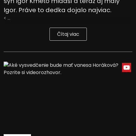
syn Igor Kmeťo mladší a teraz aj malý
Igor. Práve to dedka dojalo najviac.
< ...
Čítaj viac