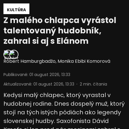
KULTÚRA
Z malého chlapca vyrástol
talentovaný hudobník,
zahral si aj s Elánom
Róbert Hamburgbadžo
,
Monika Ebibi Komorová
Publikované
:
01 august 2026, 13:33
Aktualizované
:
01 august 2026, 13:33
2
min. čítania
Kedysi malý chlapec, ktorý vyrastal v
hudobnej rodine. Dnes dospelý muž, ktorý
stojí na tých istých pódiách ako legendy
slovenskej hudby. Saxofonista Dávid