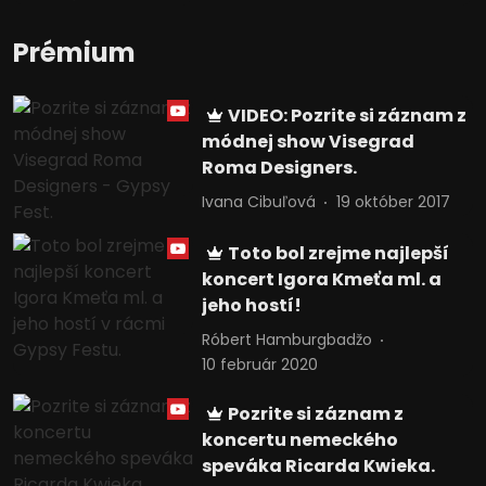
Prémium
VIDEO: Pozrite si záznam z
módnej show Visegrad
Roma Designers.
Ivana Cibuľová
19 október 2017
Toto bol zrejme najlepší
koncert Igora Kmeťa ml. a
jeho hostí!
Róbert Hamburgbadžo
10 február 2020
Pozrite si záznam z
koncertu nemeckého
speváka Ricarda Kwieka.