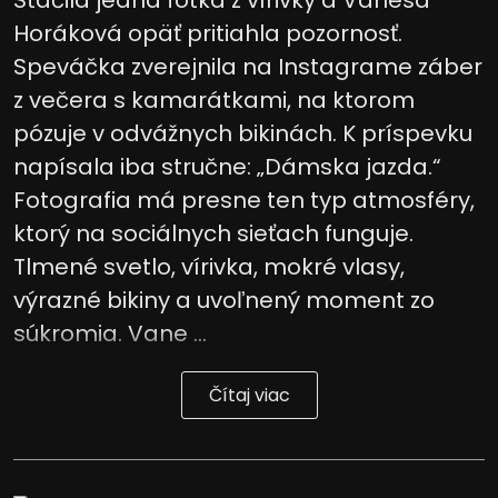
Horáková opäť pritiahla pozornosť.
Speváčka zverejnila na Instagrame záber
z večera s kamarátkami, na ktorom
pózuje v odvážnych bikinách. K príspevku
napísala iba stručne: „Dámska jazda.“
Fotografia má presne ten typ atmosféry,
ktorý na sociálnych sieťach funguje.
Tlmené svetlo, vírivka, mokré vlasy,
výrazné bikiny a uvoľnený moment zo
súkromia. Vane ...
Čítaj viac