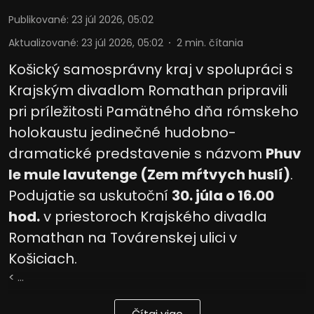
Publikované
:
23 júl 2026, 05:02
Aktualizované
:
23 júl 2026, 05:02
2
min. čítania
Košický samosprávny kraj v spolupráci s
Krajským divadlom Romathan pripravili
pri príležitosti Pamätného dňa rómskeho
holokaustu jedinečné hudobno-
dramatické predstavenie s názvom
Phuv
le mule lavutenge (Zem mŕtvych huslí)
.
Podujatie sa uskutoční
30. júla o 16.00
hod.
v priestoroch Krajského divadla
Romathan na Továrenskej ulici v
Košiciach.
< ...