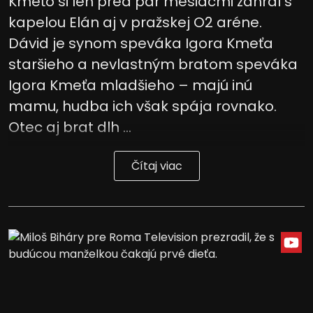
Kmeťo si len pred pár mesiacmi zahral s
kapelou Elán aj v pražskej O2 aréne.
Dávid je synom speváka Igora Kmeťa
staršieho a nevlastným bratom speváka
Igora Kmeťa mladšieho – majú inú
mamu, hudba ich však spája rovnako.
Otec aj brat dlh ...
Čítaj viac