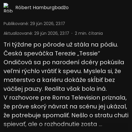
Róbert Hamburgbadžo
Publikované
:
29 jún 2026, 23:17
Aktualizované
:
29 jún 2026, 23:17
2
min. čítania
Tri týždne po pôrode už stála na pódiu.
Česká speváčka Terezie „Tessie“
Ondičová sa po narodení dcéry pokúsila
veľmi rýchlo vrátiť k spevu. Myslela si, že
materstvo a kariéru dokáže skĺbiť bez
väčšej pauzy. Realita však bola iná.
V rozhovore pre Roma Television priznala,
že práve skorý návrat na scénu jej ukázal,
že potrebuje spomaliť. Nešlo o stratu chuti
spievať, ale o rozhodnutie zosta ...