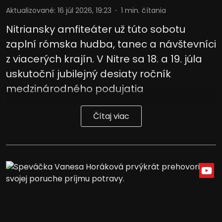
Aktualizované
:
16 júl 2026, 19:23
1
min. čítania
Vývoj a zlepšovanie služieb
Nitriansky amfiteáter už túto sobotu
Použitie obmedzených údajov na výber
zaplní rómska hudba, tanec a návštevníci
obsahu
z viacerých krajín. V Nitre sa 18. a 19. júla
Špeciálne funkcie IAB:
uskutoční jubilejný desiaty ročník
Používanie presných údajov o
medzinárodného podujatia
geografickej polohe
Identifikácia zariadení na základe
Čítaj viac
aktívne vyžiadaných informácií
Účely spracovania, ktoré nie sú v kompetencii IAB:
Potrebný
Výkon
Funkčné
Reklama