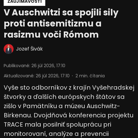
ZAUJÍMAVOSTI
V Auschwitzi sa spojili sily
proti antisemitizmu a
rasizmu voči Rómom
Jozef Šivák
Publikované
:
26 júl 2026, 17:10
Aktualizované
:
26 júl 2026, 17:10
2
min. čítania
Vyše sto odborníkov z krajín Vyšehradskej
štvorky a ďalších európskych štátov sa
zišlo v Pamätníku a múzeu Auschwitz-
Birkenau. Dvojdňová konferencia projektu
TRACE mala posilniť spoluprácu pri
monitorovaní, analýze a prevencii