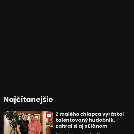
Najčítanejšie
Z malého chlapca vyrástol
talentovaný hudobník,
zahral si aj s Elánom