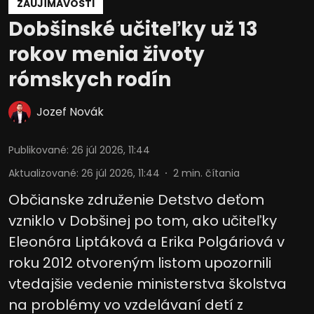
ZAUJÍMAVOSTI
Dobšinské učiteľky už 13
rokov menia životy
rómskych rodín
Jozef Novák
Publikované
:
26 júl 2026, 11:44
Aktualizované
:
26 júl 2026, 11:44
2
min. čítania
Občianske združenie Detstvo deťom
vzniklo v Dobšinej po tom, ako učiteľky
Eleonóra Liptáková a Erika Polgáriová v
roku 2012 otvoreným listom upozornili
vtedajšie vedenie ministerstva školstva
na problémy vo vzdelávaní detí z