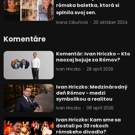
rómska baletka, ktorá si
splnila svoj sen.
Ivana Cibuľová
20 október 2024
Komentáre
Komentár: Ivan Hriczko – Kto
naozaj bojuje za Rómov?
Ivan Hriczko
28 apríl 2026
Ivan Hriczko: Medzinárodný
deň Rómov - medzi
symbolikou a realitou
Ivan Hriczko
08 apríl 2026
Ivan Hriczko: Kam sme sa
dostali po 30 rokoch
rómskeho divadla?