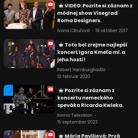
VIDEO: Pozrite si záznam z
módnej show Visegrad
Roma Designers.
Ivana Cibuľová
19 október 2017
Toto bol zrejme najlepší
koncert Igora Kmeťa ml. a
jeho hostí!
Róbert Hamburgbadžo
10 február 2020
Pozrite si záznam z
koncertu nemeckého
speváka Ricarda Kwieka.
Roma Television
15 september 2023
Mária Pavlijová: Prvá