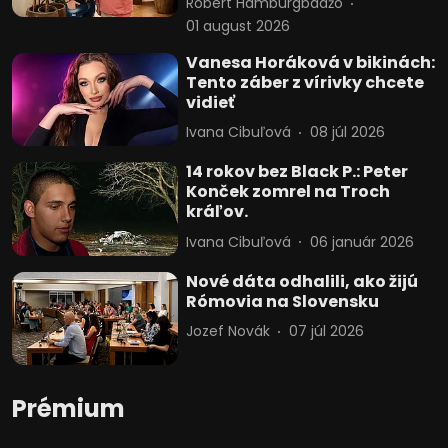
Róbert Hamburgbadžo
01 august 2026
Vanesa Horáková v bikinách:
Tento záber z vírivky chcete
vidieť
Ivana Cibuľová
08 júl 2026
14 rokov bez Black P.: Peter
Konček zomrel na Troch
kráľov.
Ivana Cibuľová
06 január 2026
Nové dáta odhalili, ako žijú
Rómovia na Slovensku
Jozef Novák
07 júl 2026
Prémium