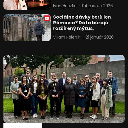
Ivan Hriczko
04 marec 2026
Sociálne dávky berú len
Rómovia? Dáta búrajú
rozšírený mýtus.
Viliam Páleník
21 január 2026