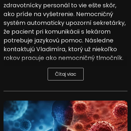
zdravotnícky personál to vie ešte skôr,
Vývoj a zlepšovanie služieb
ako príde na vyšetrenie. Nemocničný
systém automaticky upozorní sekretárky,
Použitie obmedzených údajov na výber
obsahu
že pacient pri komunikácii s lekárom
Špeciálne funkcie IAB:
potrebuje jazykovú pomoc. Následne
Používanie presných údajov o
kontaktujú Vladimíra, ktorý už niekoľko
geografickej polohe
rokov pracuje ako nemocničný tlmočník.
Identifikácia zariadení na základe
aktívne vyžiadaných informácií
Čítaj viac
Účely spracovania, ktoré nie sú v kompetencii IAB:
Potrebný
Výkon
Funkčné
Reklama