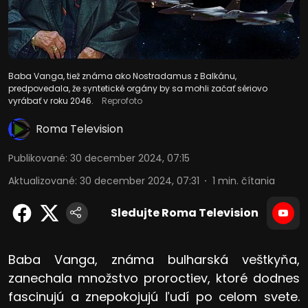
Baba Vanga, tiež známa ako Nostradamus z Balkánu,
predpovedala, že syntetické orgány by sa mohli začať sériovo
vyrábať v roku 2046.
Reprofoto
Roma Television
Publikované
:
30 december 2024, 07:15
Aktualizované
:
30 december 2024, 07:31
1
min. čítania
Sledujte Roma Television
Baba Vanga, známa bulharská veštkyňa,
zanechala množstvo proroctiev, ktoré dodnes
fascinujú a znepokojujú ľudí po celom svete.