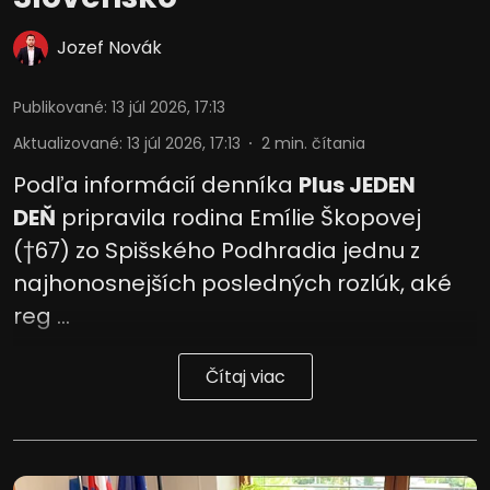
Jozef Novák
Publikované
:
13 júl 2026, 17:13
Aktualizované
:
13 júl 2026, 17:13
2
min. čítania
Podľa informácií denníka
Plus JEDEN
DEŇ
pripravila rodina Emílie Škopovej
(†67) zo Spišského Podhradia jednu z
najhonosnejších posledných rozlúk, aké
reg ...
Čítaj viac