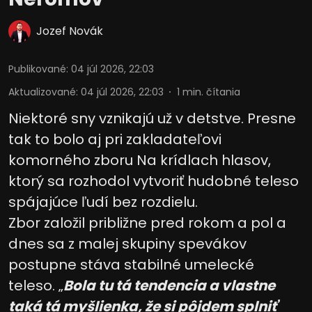
Jozef Novák
Publikované
:
04 júl 2026, 22:03
Aktualizované
:
04 júl 2026, 22:03
1
min. čítania
Niektoré sny vznikajú už v detstve. Presne
tak to bolo aj pri zakladateľovi
komorného zboru Na krídlach hlasov,
ktorý sa rozhodol vytvoriť hudobné teleso
spájajúce ľudí bez rozdielu.
Zbor založil približne pred rokom a pol a
dnes sa z malej skupiny spevákov
postupne stáva stabilné umelecké
teleso. „
Bola tu tá tendencia a vlastne
taká tá myšlienka, že si pôjdem splniť