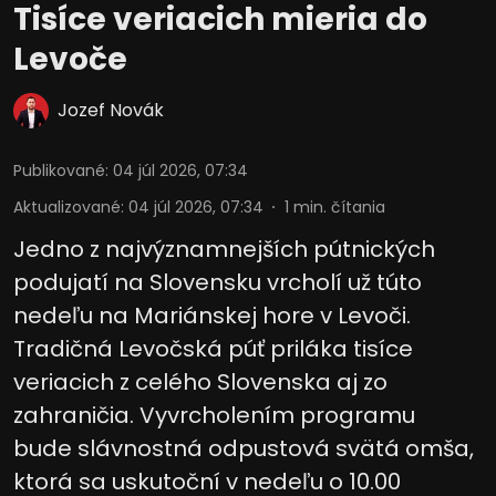
Tisíce veriacich mieria do
Levoče
Jozef Novák
Publikované
:
04 júl 2026, 07:34
Aktualizované
:
04 júl 2026, 07:34
1
min. čítania
Jedno z najvýznamnejších pútnických
podujatí na Slovensku vrcholí už túto
nedeľu na Mariánskej hore v Levoči.
Tradičná Levočská púť priláka tisíce
veriacich z celého Slovenska aj zo
zahraničia. Vyvrcholením programu
bude slávnostná odpustová svätá omša,
ktorá sa uskutoční v nedeľu o 10.00