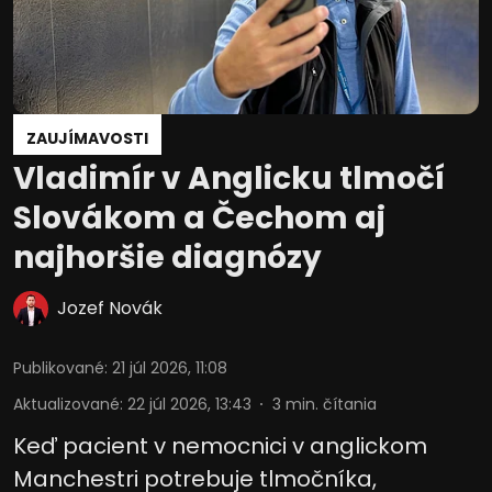
informáciám na zariadení
Použiť obmedzené údaje na výber
reklamy
Vytvoriť profily pre personalizovanú
reklamu
ZAUJÍMAVOSTI
Vladimír v Anglicku tlmočí
Použiť profily na výber personalizovanej
reklamy
Slovákom a Čechom aj
Vytvoriť profily na prispôsobenie
najhoršie diagnózy
obsahu
Použiť profily na výber prispôsobeného
Jozef Novák
obsahu
Meranie výkonnosti reklamy
Publikované
:
21 júl 2026, 11:08
Aktualizované
:
22 júl 2026, 13:43
3
min. čítania
Meranie výkonnosti obsahu
Keď pacient v nemocnici v anglickom
Pochopiť cieľové skupiny na základe
štatistík alebo spájania údajov z
Manchestri potrebuje tlmočníka,
rôznych zdrojov