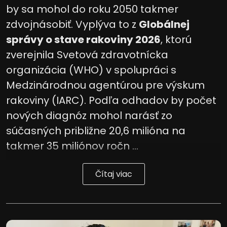
by sa mohol do roku 2050 takmer
zdvojnásobiť. Vyplýva to z
Globálnej
správy o stave rakoviny 2026
, ktorú
zverejnila Svetová zdravotnícka
organizácia (WHO) v spolupráci s
Medzinárodnou agentúrou pre výskum
rakoviny (IARC). Podľa odhadov by počet
nových diagnóz mohol narásť zo
súčasných približne 20,6 milióna na
takmer 35 miliónov ročn ...
Čítaj viac