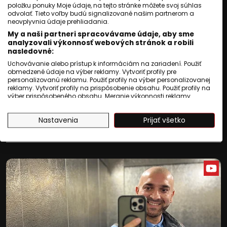
položku ponuky Moje údaje, na tejto stránke môžete svoj súhlas
zameria na diskrimináciu a nespravodlivé
odvolať. Tieto voľby budú signalizované našim partnerom a
zaobchádzanie s Rómami a Sintami po
neovplyvnia údaje prehliadania.
My a naši partneri spracovávame údaje, aby sme
skončení druhej svetovej vojny. Komisia
analyzovali výkonnosť webových stránok a robili
nasledovné:
bude skúmať postupy štátnych úradov,
Uchovávanie alebo prístup k informáciám na zariadení. Použiť
polície aj justície v povojnovom období a
obmedzené údaje na výber reklamy. Vytvoriť profily pre
personalizovanú reklamu. Použiť profily na výber personalizovanej
ich vplyv na život rómskej menšiny.
reklamy. Vytvoriť profily na prispôsobenie obsahu. Použiť profily na
výber prispôsobeného obsahu. Meranie výkonnosti reklamy.
Meranie výkonnosti obsahu. Pochopiť cieľové skupiny na základe
Čítaj viac
štatistík alebo spájania údajov z rôznych zdrojov. Vývoj a
Nastavenia
Prijať všetko
zlepšovanie služieb. Použitie obmedzených údajov na výber
obsahu.
Údaje môžu byť zdieľané mimo Európskej únie a odosielané do
USA.
Váš súhlas a zásady používania cookie sa vzťahujú výlučne na
túto webovú stránku/aplikáciu.
Zobraziť zoznam partnerov (1009 predajcovia IAB)
Vaše údaje používame na nasledujúce účely:
Účely spracovania IAB:
Uchovávanie alebo prístup k