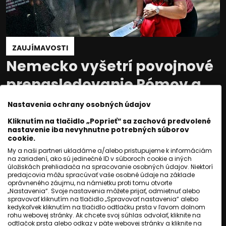
ZAUJÍMAVOSTI
Nemecko vyšetrí povojnové
prenasledovanie Rómov a
Sintov
Nastavenia ochrany osobných údajov
Kliknutím na tlačidlo „Poprieť“ sa zachová predvolené
Monika Ebibi Komorová
nastavenie iba nevyhnutne potrebných súborov
cookie.
My a naši partneri ukladáme a/alebo pristupujeme k informáciám
Publikované
:
26 júl 2026, 03:00
na zariadení, ako sú jedinečné ID v súboroch cookie a iných
úložiskách prehliadača na spracovanie osobných údajov. Niektorí
Aktualizované
:
26 júl 2026, 03:00
3
min. čítania
predajcovia môžu spracúvať vaše osobné údaje na základe
oprávneného záujmu, na námietku proti tomu otvorte
Nemecká spolková vláda schválila
„Nastavenia“. Svoje nastavenia môžete prijať, odmietnuť alebo
spravovať kliknutím na tlačidlo „Spravovať nastavenia“ alebo
zriadenie nezávislej vyšetrovacej komisie,
kedykoľvek kliknutím na tlačidlo odtlačku prsta v ľavom dolnom
rohu webovej stránky. Ak chcete svoj súhlas odvolať, kliknite na
ktorá sa vôbec prvýkrát systematicky
odtlačok prsta alebo odkaz v päte webovej stránky a kliknite na