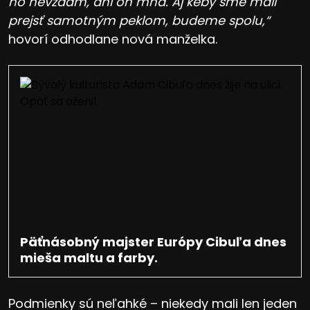
ho nevzdám, ani on mňa. Aj keby sme mali
prejsť samotným peklom, budeme spolu,“
hovorí odhodlane nová manželka.
Päťnásobný majster Európy Cibuľa dnes
mieša maltu a farby.
Podmienky sú neľahké – niekedy mali len jeden