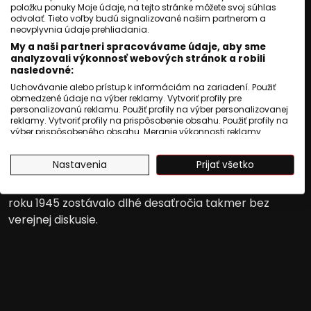
položku ponuky Moje údaje, na tejto stránke môžete svoj súhlas
rozhodli sa konať samy.
odvolať. Tieto voľby budú signalizované našim partnerom a
neovplyvnia údaje prehliadania.
Dnes ich občianske združenie pomáha
My a naši partneri spracovávame údaje, aby sme
rodinám pri ranej starostlivost ...
analyzovali výkonnosť webových stránok a robili
nasledovné:
Uchovávanie alebo prístup k informáciám na zariadení. Použiť
Čítaj viac
obmedzené údaje na výber reklamy. Vytvoriť profily pre
personalizovanú reklamu. Použiť profily na výber personalizovanej
reklamy. Vytvoriť profily na prispôsobenie obsahu. Použiť profily na
výber prispôsobeného obsahu. Meranie výkonnosti reklamy.
Meranie výkonnosti obsahu. Pochopiť cieľové skupiny na základe
štatistík alebo spájania údajov z rôznych zdrojov. Vývoj a
Nastavenia
Prijať všetko
zlepšovanie služieb. Použitie obmedzených údajov na výber
obsahu.
Údaje môžu byť zdieľané mimo Európskej únie a odosielané do
USA.
Váš súhlas a zásady používania cookie sa vzťahujú výlučne na
túto webovú stránku/aplikáciu.
Zobraziť zoznam partnerov (1009 predajcovia IAB)
Vaše údaje používame na nasledujúce účely:
Účely spracovania IAB:
Uchovávanie alebo prístup k