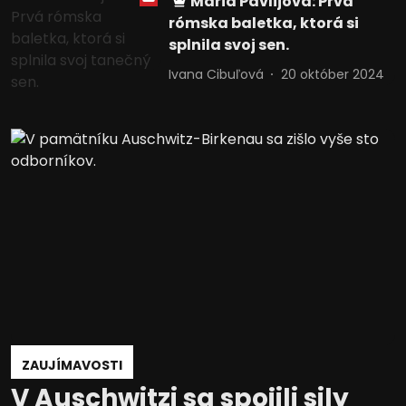
Mária Pavlijová: Prvá
rómska baletka, ktorá si
splnila svoj sen.
Ivana Cibuľová
20 október 2024
ZAUJÍMAVOSTI
V Auschwitzi sa spojili sily