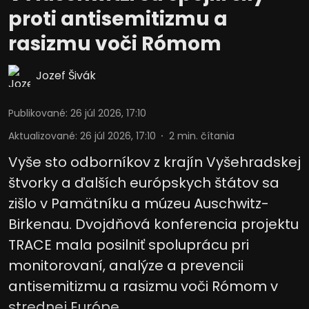
proti antisemitizmu a
rasizmu voči Rómom
Jozef Šivák
Publikované
:
26 júl 2026, 17:10
Aktualizované
:
26 júl 2026, 17:10
2
min. čítania
Vyše sto odborníkov z krajín Vyšehradskej
štvorky a ďalších európskych štátov sa
zišlo v Pamätníku a múzeu Auschwitz-
Birkenau. Dvojdňová konferencia projektu
TRACE mala posilniť spoluprácu pri
monitorovaní, analýze a prevencii
antisemitizmu a rasizmu voči Rómom v
strednej Európe.