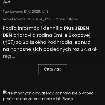
Publikované
:
13 júl 2026, 17:13
Aktualizované
:
13 júl 2026, 17:13
2
min. čítania
Podľa informácií denníka
Plus JEDEN
DEŇ
pripravila rodina Emílie Škopovej
(†67) zo Spišského Podhradia jednu z
najhonosnejších posledných rozlúk, aké
reg ...
Čítaj viac