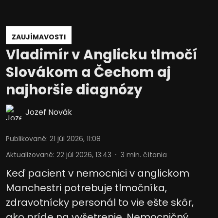
ZAUJÍMAVOSTI
Vladimír v Anglicku tlmočí
Slovákom a Čechom aj
najhoršie diagnózy
Jozef Novák
Publikované
:
21 júl 2026, 11:08
Aktualizované
:
22 júl 2026, 13:43
3
min. čítania
Keď pacient v nemocnici v anglickom
Manchestri potrebuje tlmočníka,
zdravotnícky personál to vie ešte skôr,
ako príde na vyšetrenie. Nemocničný