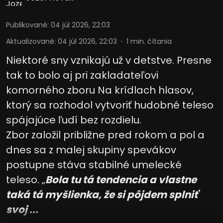
Publikované
:
04 júl 2026, 22:03
Aktualizované
:
04 júl 2026, 22:03
1
min. čítania
Niektoré sny vznikajú už v detstve. Presne
tak to bolo aj pri zakladateľovi
komorného zboru Na krídlach hlasov,
ktorý sa rozhodol vytvoriť hudobné teleso
spájajúce ľudí bez rozdielu.
Zbor založil približne pred rokom a pol a
dnes sa z malej skupiny spevákov
postupne stáva stabilné umelecké
teleso. „
Bola tu tá tendencia a vlastne
taká tá myšlienka, že si pôjdem splniť
svoj ...