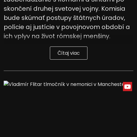
skončení druhej svetovej vojny. Komisia
Vývoj a zlepšovanie služieb
bude skúmať postupy štátnych úradov,
Použitie obmedzených údajov na výber
polície aj justície v povojnovom období a
obsahu
ich vplyv na život rómskej menšiny.
Špeciálne funkcie IAB:
Používanie presných údajov o
Čítaj viac
geografickej polohe
Identifikácia zariadení na základe
aktívne vyžiadaných informácií
Účely spracovania, ktoré nie sú v kompetencii IAB:
Potrebný
Výkon
Funkčné
Reklama