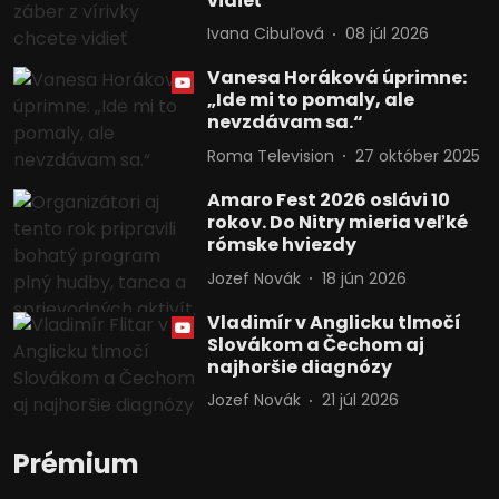
vidieť
Ivana Cibuľová
08 júl 2026
Vanesa Horáková úprimne:
„Ide mi to pomaly, ale
nevzdávam sa.“
Roma Television
27 október 2025
Amaro Fest 2026 oslávi 10
rokov. Do Nitry mieria veľké
rómske hviezdy
Jozef Novák
18 jún 2026
Vladimír v Anglicku tlmočí
Slovákom a Čechom aj
najhoršie diagnózy
Jozef Novák
21 júl 2026
Prémium