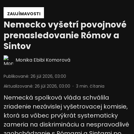
informáciám na zariadení
Použiť obmedzené údaje na výber
ZAUJÍMAVOSTI
reklamy
Nemecko vyšetrí povojnové
Vytvoriť profily pre personalizovanú
prenasledovanie Rómov a
reklamu
Sintov
Použiť profily na výber personalizovanej
reklamy
Monika Ebibi Komorová
Vytvoriť profily na prispôsobenie
obsahu
Publikované
:
26 júl 2026, 03:00
Použiť profily na výber prispôsobeného
Aktualizované
:
26 júl 2026, 03:00
3
min. čítania
obsahu
Nemecká spolková vláda schválila
Meranie výkonnosti reklamy
zriadenie nezávislej vyšetrovacej komisie,
Meranie výkonnosti obsahu
ktorá sa vôbec prvýkrát systematicky
zameria na diskrimináciu a nespravodlivé
Pochopiť cieľové skupiny na základe
štatistík alebo spájania údajov z
zaobchádzanie s Rómami a Sintami po
rôznych zdrojov