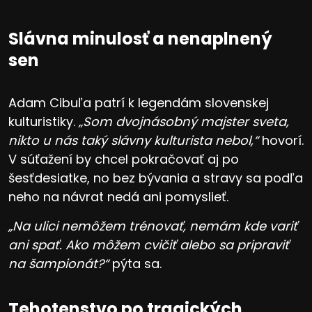
Slávna minulosť a nenaplnený
sen
Adam Cibuľa patrí k legendám slovenskej
kulturistiky.
„Som dvojnásobný majster sveta,
nikto u nás taký slávny kulturista nebol,“
hovorí.
V súťažení by chcel pokračovať aj po
šesťdesiatke, no bez bývania a stravy sa podľa
neho na návrat nedá ani pomyslieť.
„Na ulici nemôžem trénovať, nemám kde variť
ani spať. Ako môžem cvičiť alebo sa pripraviť
na šampionát?“
pýta sa.
Tehotenstvo po tragických