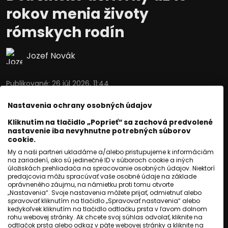
rokov menia životy
rómskych rodín
Jozef Novák
Publikované
:
26 júl 2026, 11:44
Aktualizované
:
26 júl 2026, 11:44
2
min. čítania
Nastavenia ochrany osobných údajov
Občianske združenie Detstvo deťom
Kliknutím na tlačidlo „Poprieť“ sa zachová predvolené
nastavenie iba nevyhnutne potrebných súborov
vzniklo v Dobšinej po tom, ako učiteľky
cookie.
Eleonóra Liptáková a Erika Polgáriová v
My a naši partneri ukladáme a/alebo pristupujeme k informáciám
na zariadení, ako sú jedinečné ID v súboroch cookie a iných
roku 2012 otvoreným listom upozornili
úložiskách prehliadača na spracovanie osobných údajov. Niektorí
predajcovia môžu spracúvať vaše osobné údaje na základe
vtedajšie vedenie ministerstva školstva
oprávneného záujmu, na námietku proti tomu otvorte
„Nastavenia“. Svoje nastavenia môžete prijať, odmietnuť alebo
na problémy vo vzdelávaní detí z
spravovať kliknutím na tlačidlo „Spravovať nastavenia“ alebo
marginalizovaných rómskych komunít.
kedykoľvek kliknutím na tlačidlo odtlačku prsta v ľavom dolnom
rohu webovej stránky. Ak chcete svoj súhlas odvolať, kliknite na
Keď sa systémové riešenia nedostavili,
odtlačok prsta alebo odkaz v päte webovej stránky a kliknite na