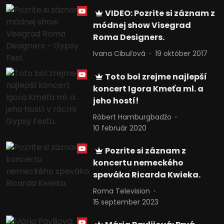
VIDEO: Pozrite si záznam z
módnej show Visegrad
Roma Designers.
Ivana Cibuľová
19 október 2017
Toto bol zrejme najlepší
koncert Igora Kmeťa ml. a
jeho hostí!
Róbert Hamburgbadžo
10 február 2020
Pozrite si záznam z
koncertu nemeckého
speváka Ricarda Kwieka.
Roma Television
15 september 2023