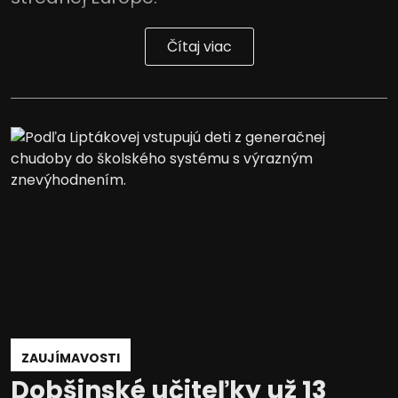
Čítaj viac
ZAUJÍMAVOSTI
Dobšinské učiteľky už 13