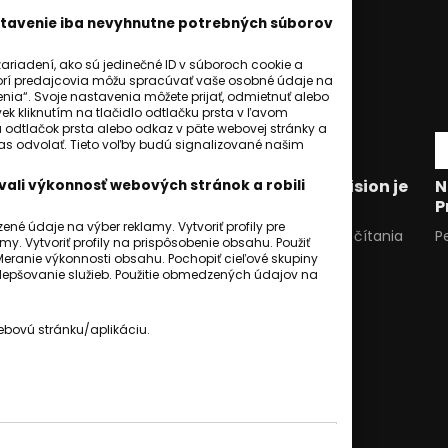
astavenie iba nevyhnutne potrebných súborov
riadení, ako sú jedinečné ID v súboroch cookie a
orí predajcovia môžu spracúvať vaše osobné údaje na
ia“. Svoje nastavenia môžete prijať, odmietnuť alebo
ek kliknutím na tlačidlo odtlačku prsta v ľavom
a odtlačok prsta alebo odkaz v päte webovej stránky a
hlas odvolať. Tieto voľby budú signalizované našim
SLOVENSKO
Róbert Hamburgbadžo z Roma Television je
N
ali výkonnosť webových stránok a robili
nominovaný na Roma Spirit.
P
é údaje na výber reklamy. Vytvoriť profily pre
Ivana Cibuľová
08 november 2025
1
min. čítania
P
my. Vytvoriť profily na prispôsobenie obsahu. Použiť
Meranie výkonnosti obsahu. Pochopiť cieľové skupiny
 zlepšovanie služieb. Použitie obmedzených údajov na
ebovú stránku/aplikáciu.