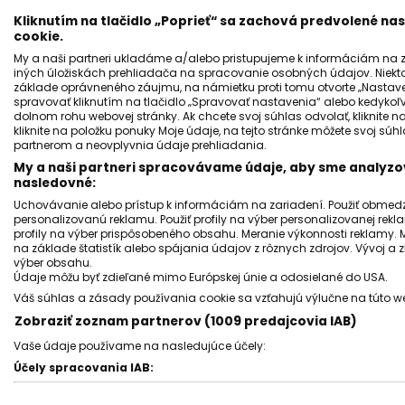
Kliknutím na tlačidlo „Poprieť“ sa zachová predvolené n
cookie.
My a naši partneri ukladáme a/alebo pristupujeme k informáciám na za
iných úložiskách prehliadača na spracovanie osobných údajov. Niekt
základe oprávneného záujmu, na námietku proti tomu otvorte „Nastaven
spravovať kliknutím na tlačidlo „Spravovať nastavenia“ alebo kedykoľv
dolnom rohu webovej stránky. Ak chcete svoj súhlas odvolať, kliknite n
kliknite na položku ponuky Moje údaje, na tejto stránke môžete svoj sú
ZAUJÍMAVOSTI
partnerom a neovplyvnia údaje prehliadania.
Romana Tabaková chce Róma v správach
My a naši partneri spracovávame údaje, aby sme analyzov
nasledovné:
STVR, sieť vrie hejtom a urážkami
Uchovávanie alebo prístup k informáciám na zariadení. Použiť obmedzen
Jozef Novák
07 február 2026
3
min. čítania
personalizovanú reklamu. Použiť profily na výber personalizovanej rekla
profily na výber prispôsobeného obsahu. Meranie výkonnosti reklamy. 
na základe štatistík alebo spájania údajov z rôznych zdrojov. Vývoj a
výber obsahu.
Údaje môžu byť zdieľané mimo Európskej únie a odosielané do USA.
Váš súhlas a zásady používania cookie sa vzťahujú výlučne na túto w
Zobraziť zoznam partnerov (1009 predajcovia IAB)
Vaše údaje používame na nasledujúce účely:
Účely spracovania IAB:
Uchovávanie alebo prístup k informáciám na zariadení