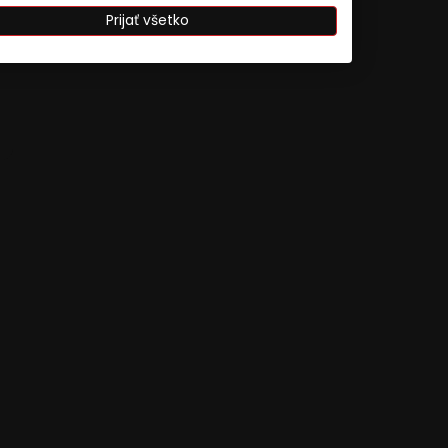
Prijať všetko
ájania údajov z rôznych