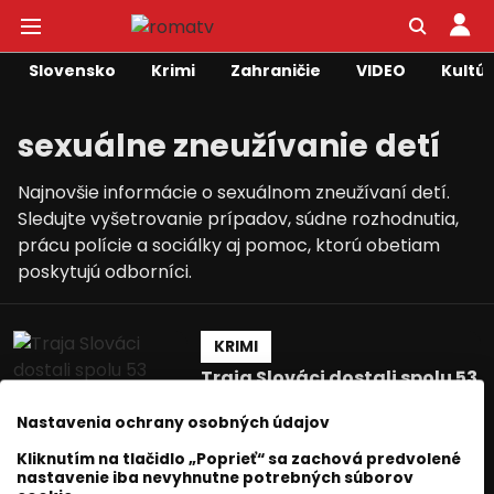
Slovensko
Krimi
Zahraničie
VIDEO
Kultú
sexuálne zneužívanie detí
Najnovšie informácie o sexuálnom zneužívaní detí.
Sledujte vyšetrovanie prípadov, súdne rozhodnutia,
prácu polície a sociálky aj pomoc, ktorú obetiam
poskytujú odborníci.
KRIMI
Traja Slováci dostali spolu 53
rokov za únos a znásilnenie
dieťaťa.
Nastavenia ochrany osobných údajov
Roma Television
Kliknutím na tlačidlo „Poprieť“ sa zachová predvolené
nastavenie iba nevyhnutne potrebných súborov
16 september 2025
3
min. čítania