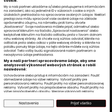
cookie.
My a naši partneri ukladáme a/alebo pristupujeme k informáciám
KRIMI
na zariadení, ako sú jedinečné ID v súboroch cookie a iných
Anglicko: Traja Slováci
úložiskách prehliadača na spracovanie osobných údajov. Niektorí
predajcovia môžu spracúvať vaše osobné údaje na základe
znásilňovali 12-ročné dievča
oprávneného záujmu, na námietku proti tomu otvorte
tri dni.
„Nastavenia“. Svoje nastavenia môžete prijať, odmietnuť alebo
spravovať kliknutím na tlačidlo „Spravovať nastavenia“ alebo
Roma Television
20 jún 2025
kedykoľvek kliknutím na tlačidlo odtlačku prsta v ľavom dolnom
3
min. čítania
rohu webovej stránky. Ak chcete svoj súhlas odvolať, kliknite na
odtlačok prsta alebo odkaz v päte webovej stránky a kliknite na
položku ponuky Moje údaje, na tejto stránke môžete svoj súhlas
odvolať. Tieto voľby budú signalizované našim partnerom a
neovplyvnia údaje prehliadania.
My a naši partneri spracovávame údaje, aby sme
analyzovali výkonnosť webových stránok a robili
nasledovné:
Uchovávanie alebo prístup k informáciám na zariadení. Použiť
obmedzené údaje na výber reklamy. Vytvoriť profily pre
personalizovanú reklamu. Použiť profily na výber personalizovanej
reklamy. Vytvoriť profily na prispôsobenie obsahu. Použiť profily na
výber prispôsobeného obsahu. Meranie výkonnosti reklamy.
Meranie výkonnosti obsahu. Pochopiť cieľové skupiny na základe
štatistík alebo spájania údajov z rôznych zdrojov. Vývoj a
Nastavenia
Prijať všetko
zlepšovanie služieb. Použitie obmedzených údajov na výber
obsahu.
Údaje môžu byť zdieľané mimo Európskej únie a odosielané do