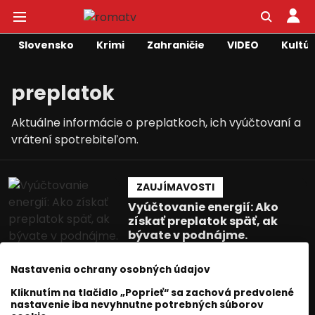
Slovensko
Krimi
Zahraničie
VIDEO
Kultú
preplatok
Aktuálne informácie o preplatkoch, ich vyúčtovaní a
vrátení spotrebiteľom.
ZAUJÍMAVOSTI
Vyúčtovanie energií: Ako
získať preplatok späť, ak
bývate v podnájme.
Roma Television
06 jún 2025
Nastavenia ochrany osobných údajov
1
min. čítania
Kliknutím na tlačidlo „Poprieť“ sa zachová predvolené
nastavenie iba nevyhnutne potrebných súborov