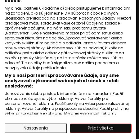
cookie.
My a naši partneri ukladáme a/alebo pristupujeme k informáciám
na zariadení, ako sú jedinečné ID v súboroch cookie a iných
úložiskách prehliadača na spracovanie osobných údajov. Niektorí
predajcovia môžu spracúvať vaše osobné údaje na základe
oprávneného záujmu, na námietku proti tomu otvorte
„Nastavenia“. Svoje nastavenia môžete prijať, odmietnuť alebo
spravovať kliknutím na tlačidlo „Spravovať nastavenia“ alebo
kedykoľvek kliknutím na tlačidlo odtlačku prsta v ľavom dolnom
rohu webovej stránky. Ak chcete svoj súhlas odvolať, kliknite na
odtlačok prsta alebo odkaz v päte webovej stránky a kliknite na
položku ponuky Moje údaje, na tejto stránke môžete svoj súhlas
odvolať. Tieto voľby budú signalizované našim partnerom a
neovplyvnia údaje prehliadania.
My a naši partneri spracovávame údaje, aby sme
analyzovali výkonnosť webových stránok a robili
nasledovné:
Uchovávanie alebo prístup k informáciám na zariadení. Použiť
obmedzené údaje na výber reklamy. Vytvoriť profily pre
personalizovanú reklamu. Použiť profily na výber personalizovanej
reklamy. Vytvoriť profily na prispôsobenie obsahu. Použiť profily na
výber prispôsobeného obsahu. Meranie výkonnosti reklamy.
Meranie výkonnosti obsahu. Pochopiť cieľové skupiny na základe
štatistík alebo spájania údajov z rôznych zdrojov. Vývoj a
Nastavenia
Prijať všetko
zlepšovanie služieb. Použitie obmedzených údajov na výber
obsahu.
Údaje môžu byť zdieľané mimo Európskej únie a odosielané do