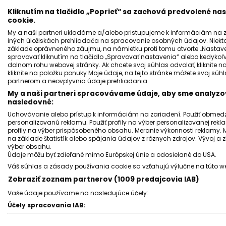
Kliknutím na tlačidlo „Poprieť“ sa zachová predvolené n
cookie.
My a naši partneri ukladáme a/alebo pristupujeme k informáciám na za
iných úložiskách prehliadača na spracovanie osobných údajov. Niekt
základe oprávneného záujmu, na námietku proti tomu otvorte „Nastaven
spravovať kliknutím na tlačidlo „Spravovať nastavenia“ alebo kedykoľv
ZAHRANIČIE
dolnom rohu webovej stránky. Ak chcete svoj súhlas odvolať, kliknite n
kliknite na položku ponuky Moje údaje, na tejto stránke môžete svoj sú
Múzeum v Osvienčime spustilo kampaň
partnerom a neovplyvnia údaje prehliadania.
proti popieraniu holokaustu.
My a naši partneri spracovávame údaje, aby sme analyzov
nasledovné:
Ivana Cibuľová
30 júl 2025
2
min. čítania
Uchovávanie alebo prístup k informáciám na zariadení. Použiť obmedzen
personalizovanú reklamu. Použiť profily na výber personalizovanej rekla
profily na výber prispôsobeného obsahu. Meranie výkonnosti reklamy. 
na základe štatistík alebo spájania údajov z rôznych zdrojov. Vývoj a
výber obsahu.
Údaje môžu byť zdieľané mimo Európskej únie a odosielané do USA.
Váš súhlas a zásady používania cookie sa vzťahujú výlučne na túto w
Zobraziť zoznam partnerov (1009 predajcovia IAB)
Vaše údaje používame na nasledujúce účely:
Účely spracovania IAB:
Uchovávanie alebo prístup k informáciám na zariadení