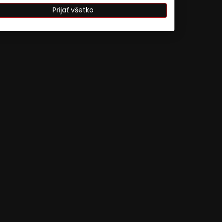
Prijať všetko
ájania údajov z rôznych