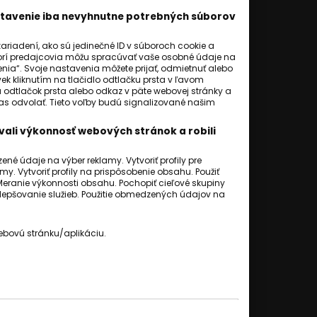
astavenie iba nevyhnutne potrebných súborov
riadení, ako sú jedinečné ID v súboroch cookie a
orí predajcovia môžu spracúvať vaše osobné údaje na
ia“. Svoje nastavenia môžete prijať, odmietnuť alebo
ek kliknutím na tlačidlo odtlačku prsta v ľavom
a odtlačok prsta alebo odkaz v päte webovej stránky a
hlas odvolať. Tieto voľby budú signalizované našim
ali výkonnosť webových stránok a robili
é údaje na výber reklamy. Vytvoriť profily pre
my. Vytvoriť profily na prispôsobenie obsahu. Použiť
Meranie výkonnosti obsahu. Pochopiť cieľové skupiny
 zlepšovanie služieb. Použitie obmedzených údajov na
ebovú stránku/aplikáciu.