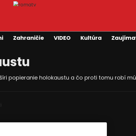
mi
Zahraničie
VIDEO
Kultúra
Zaujíma
austu
 šíri popieranie holokaustu a čo proti tomu robí 