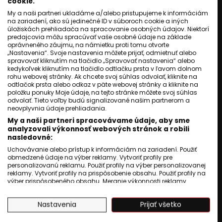
cookie.
Zaplatili by ste 400 € za
My a naši partneri ukladáme a/alebo pristupujeme k informáciám
na zariadení, ako sú jedinečné ID v súboroch cookie a iných
večeru s Rytmusom? V menu
úložiskách prehliadača na spracovanie osobných údajov. Niektorí
budú aj marikľe.
predajcovia môžu spracúvať vaše osobné údaje na základe
oprávneného záujmu, na námietku proti tomu otvorte
Roma Television
30 júl 2024
„Nastavenia“. Svoje nastavenia môžete prijať, odmietnuť alebo
1
min. čítania
spravovať kliknutím na tlačidlo „Spravovať nastavenia“ alebo
kedykoľvek kliknutím na tlačidlo odtlačku prsta v ľavom dolnom
rohu webovej stránky. Ak chcete svoj súhlas odvolať, kliknite na
odtlačok prsta alebo odkaz v päte webovej stránky a kliknite na
položku ponuky Moje údaje, na tejto stránke môžete svoj súhlas
odvolať. Tieto voľby budú signalizované našim partnerom a
neovplyvnia údaje prehliadania.
My a naši partneri spracovávame údaje, aby sme
analyzovali výkonnosť webových stránok a robili
nasledovné:
Uchovávanie alebo prístup k informáciám na zariadení. Použiť
obmedzené údaje na výber reklamy. Vytvoriť profily pre
personalizovanú reklamu. Použiť profily na výber personalizovanej
reklamy. Vytvoriť profily na prispôsobenie obsahu. Použiť profily na
výber prispôsobeného obsahu. Meranie výkonnosti reklamy.
Meranie výkonnosti obsahu. Pochopiť cieľové skupiny na základe
štatistík alebo spájania údajov z rôznych zdrojov. Vývoj a
Nastavenia
Prijať všetko
zlepšovanie služieb. Použitie obmedzených údajov na výber
obsahu.
Údaje môžu byť zdieľané mimo Európskej únie a odosielané do