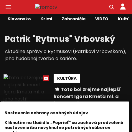
Slovensko
Krimi
Zahraničie
VIDEO
Kultú
Patrik "Rytmus" Vrbovský
Aktuálne správy o Rytmusovi (Patrikovi Vrbovskom),
jeho hudobnej tvorbe a kariére.
KULTÚRA
Toto bol zrejme najlepší
koncert Igora Kmeťa ml. a
jeho hostí!
Róbert Hamburgbadžo
Nastavenia ochrany osobných údajov
10 február 2020
1
min. čítania
Kliknutím na tlačidlo „Poprieť“ sa zachová predvolené
nastavenie iba nevyhnutne potrebných súborov
KULTÚRA