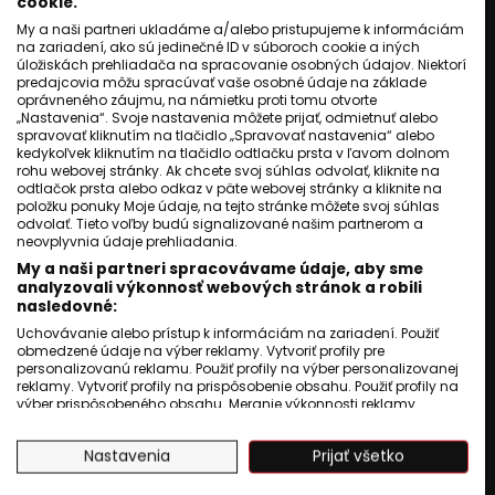
cookie.
My a naši partneri ukladáme a/alebo pristupujeme k informáciám
na zariadení, ako sú jedinečné ID v súboroch cookie a iných
úložiskách prehliadača na spracovanie osobných údajov. Niektorí
predajcovia môžu spracúvať vaše osobné údaje na základe
oprávneného záujmu, na námietku proti tomu otvorte
„Nastavenia“. Svoje nastavenia môžete prijať, odmietnuť alebo
spravovať kliknutím na tlačidlo „Spravovať nastavenia“ alebo
kedykoľvek kliknutím na tlačidlo odtlačku prsta v ľavom dolnom
rohu webovej stránky. Ak chcete svoj súhlas odvolať, kliknite na
odtlačok prsta alebo odkaz v päte webovej stránky a kliknite na
položku ponuky Moje údaje, na tejto stránke môžete svoj súhlas
odvolať. Tieto voľby budú signalizované našim partnerom a
neovplyvnia údaje prehliadania.
My a naši partneri spracovávame údaje, aby sme
analyzovali výkonnosť webových stránok a robili
nasledovné:
Uchovávanie alebo prístup k informáciám na zariadení. Použiť
obmedzené údaje na výber reklamy. Vytvoriť profily pre
personalizovanú reklamu. Použiť profily na výber personalizovanej
reklamy. Vytvoriť profily na prispôsobenie obsahu. Použiť profily na
výber prispôsobeného obsahu. Meranie výkonnosti reklamy.
Meranie výkonnosti obsahu. Pochopiť cieľové skupiny na základe
štatistík alebo spájania údajov z rôznych zdrojov. Vývoj a
Nastavenia
Prijať všetko
zlepšovanie služieb. Použitie obmedzených údajov na výber
obsahu.
Údaje môžu byť zdieľané mimo Európskej únie a odosielané do