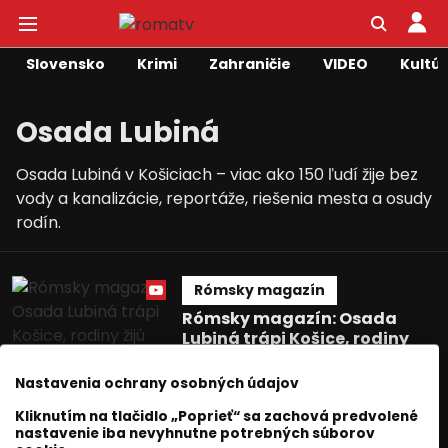
Slovensko
Krimi
Zahraničie
VIDEO
Kultú
Osada Lubiná
Osada Lubiná v Košiciach – viac ako 150 ľudí žije bez
vody a kanalizácie, reportáže, riešenia mesta a osudy
rodín.
Rómsky magazín
Rómsky magazín: Osada
Lubiná trápi Košice, rodiny
žijú bez vody
Nastavenia ochrany osobných údajov
Petra Joška
07 máj 2026
2
min. čítania
Kliknutím na tlačidlo „Poprieť“ sa zachová predvolené
nastavenie iba nevyhnutne potrebných súborov