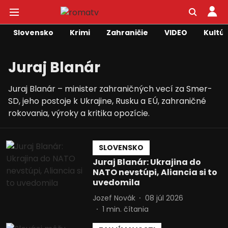
Slovensko
Krimi
Zahraničie
VIDEO
Kultú
Juraj Blanár
Juraj Blanár – minister zahraničných vecí za Smer-
SD, jeho postoje k Ukrajine, Rusku a EÚ, zahraničné
rokovania, výroky a kritika opozície.
SLOVENSKO
Juraj Blanár: Ukrajina do
NATO nevstúpi, Aliancia si to
uvedomila
Jozef Novák
08 júl 2026
1
min. čítania