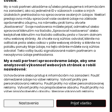
cookie.
SLOVENSKO
My a naši partneri ukladáme a/alebo pristupujeme k informáciám
Pozrite si aktuálne vydanie
na zariadení, ako sú jedinečné ID v súboroch cookie a iných
správ Hiri. Relácia má nového
úložiskách prehliadača na spracovanie osobných údajov. Niektorí
moderátora.
predajcovia môžu spracúvať vaše osobné údaje na základe
oprávneného záujmu, na námietku proti tomu otvorte
Jozef Novák
06 september 2020
„Nastavenia“. Svoje nastavenia môžete prijať, odmietnuť alebo
spravovať kliknutím na tlačidlo „Spravovať nastavenia“ alebo
1
min. čítania
kedykoľvek kliknutím na tlačidlo odtlačku prsta v ľavom dolnom
rohu webovej stránky. Ak chcete svoj súhlas odvolať, kliknite na
odtlačok prsta alebo odkaz v päte webovej stránky a kliknite na
položku ponuky Moje údaje, na tejto stránke môžete svoj súhlas
odvolať. Tieto voľby budú signalizované našim partnerom a
neovplyvnia údaje prehliadania.
My a naši partneri spracovávame údaje, aby sme
analyzovali výkonnosť webových stránok a robili
nasledovné:
Uchovávanie alebo prístup k informáciám na zariadení. Použiť
obmedzené údaje na výber reklamy. Vytvoriť profily pre
personalizovanú reklamu. Použiť profily na výber personalizovanej
reklamy. Vytvoriť profily na prispôsobenie obsahu. Použiť profily na
výber prispôsobeného obsahu. Meranie výkonnosti reklamy.
Meranie výkonnosti obsahu. Pochopiť cieľové skupiny na základe
štatistík alebo spájania údajov z rôznych zdrojov. Vývoj a
Nastavenia
Prijať všetko
zlepšovanie služieb. Použitie obmedzených údajov na výber
obsahu.
Údaje môžu byť zdieľané mimo Európskej únie a odosielané do