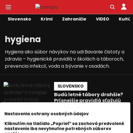
Slovensko
Krimi
Zahraničie
VIDEO
Kultú
hygiena
Hygiena ako súbor návykov na udržiavanie čistoty a
zdravia – hygienické pravidlá v školách a táboroch,
prevencia infekcií, voda a bývanie v osadách.
SLOVENSKO
Budú letné tábory drahšie?
Prísnejšie pravidlá sťažujú
prípravu.
Nastavenia ochrany osobných údajov
Roma Television
21 jún 2025
1
min. čítania
Kliknutím na tlačidlo „Poprieť“ sa zachová predvolené
nastavenie iba nevyhnutne potrebných súborov