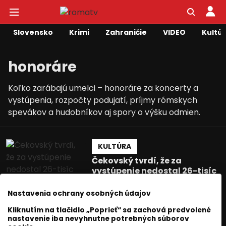
Slovensko
Krimi
Zahraničie
VIDEO
Kultú
honoráre
Koľko zarábajú umelci – honoráre za koncerty a
vystúpenia, rozpočty podujatí, príjmy rómskych
spevákov a hudobníkov aj spory o výšku odmien.
KULTÚRA
Čekovský tvrdí, že za
vystúpenie nedostal 26-tisíc
eur
Nastavenia ochrany osobných údajov
Jozef Novák
06 júl 2026
1
min. čítania
Kliknutím na tlačidlo „Poprieť“ sa zachová predvolené
nastavenie iba nevyhnutne potrebných súborov