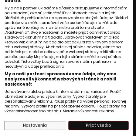
cookie.
KULTÚRA
My a naši partneri ukladáme a/alebo pristupujeme k informáciám
Koľko zarábajú Bendig,
na zariadení, ako sú jedinečné ID v súboroch cookie a iných
Bikárová, Gitana a Botló?
úložiskách prehliadača na spracovanie osobných údajov. Niektorí
Pravda o honorároch.
predajcovia môžu spracúvať vaše osobné údaje na základe
oprávneného záujmu, na námietku proti tomu otvorte
Róbert Hamburgbadžo
19 jún 2025
„Nastavenia“. Svoje nastavenia môžete prijať, odmietnuť alebo
spravovať kliknutím na tlačidlo „Spravovať nastavenia“ alebo
3
min. čítania
kedykoľvek kliknutím na tlačidlo odtlačku prsta v ľavom dolnom
rohu webovej stránky. Ak chcete svoj súhlas odvolať, kliknite na
odtlačok prsta alebo odkaz v päte webovej stránky a kliknite na
položku ponuky Moje údaje, na tejto stránke môžete svoj súhlas
odvolať. Tieto voľby budú signalizované našim partnerom a
neovplyvnia údaje prehliadania.
My a naši partneri spracovávame údaje, aby sme
analyzovali výkonnosť webových stránok a robili
nasledovné:
Uchovávanie alebo prístup k informáciám na zariadení. Použiť
obmedzené údaje na výber reklamy. Vytvoriť profily pre
personalizovanú reklamu. Použiť profily na výber personalizovanej
reklamy. Vytvoriť profily na prispôsobenie obsahu. Použiť profily na
výber prispôsobeného obsahu. Meranie výkonnosti reklamy.
Meranie výkonnosti obsahu. Pochopiť cieľové skupiny na základe
štatistík alebo spájania údajov z rôznych zdrojov. Vývoj a
Nastavenia
Prijať všetko
zlepšovanie služieb. Použitie obmedzených údajov na výber
obsahu.
Údaje môžu byť zdieľané mimo Európskej únie a odosielané do