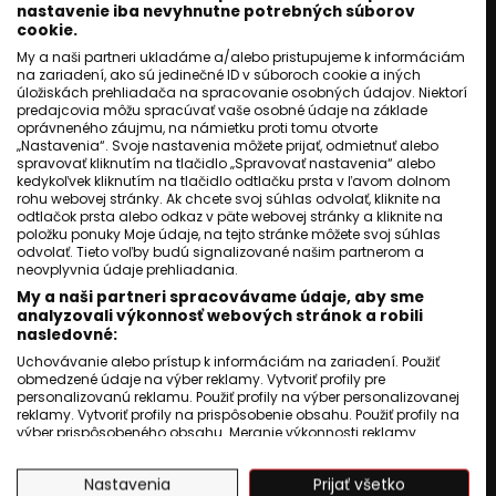
nastavenie iba nevyhnutne potrebných súborov
cookie.
My a naši partneri ukladáme a/alebo pristupujeme k informáciám
na zariadení, ako sú jedinečné ID v súboroch cookie a iných
úložiskách prehliadača na spracovanie osobných údajov. Niektorí
predajcovia môžu spracúvať vaše osobné údaje na základe
oprávneného záujmu, na námietku proti tomu otvorte
„Nastavenia“. Svoje nastavenia môžete prijať, odmietnuť alebo
spravovať kliknutím na tlačidlo „Spravovať nastavenia“ alebo
kedykoľvek kliknutím na tlačidlo odtlačku prsta v ľavom dolnom
rohu webovej stránky. Ak chcete svoj súhlas odvolať, kliknite na
odtlačok prsta alebo odkaz v päte webovej stránky a kliknite na
položku ponuky Moje údaje, na tejto stránke môžete svoj súhlas
odvolať. Tieto voľby budú signalizované našim partnerom a
neovplyvnia údaje prehliadania.
My a naši partneri spracovávame údaje, aby sme
analyzovali výkonnosť webových stránok a robili
nasledovné:
Uchovávanie alebo prístup k informáciám na zariadení. Použiť
obmedzené údaje na výber reklamy. Vytvoriť profily pre
personalizovanú reklamu. Použiť profily na výber personalizovanej
reklamy. Vytvoriť profily na prispôsobenie obsahu. Použiť profily na
výber prispôsobeného obsahu. Meranie výkonnosti reklamy.
Meranie výkonnosti obsahu. Pochopiť cieľové skupiny na základe
štatistík alebo spájania údajov z rôznych zdrojov. Vývoj a
Nastavenia
Prijať všetko
zlepšovanie služieb. Použitie obmedzených údajov na výber