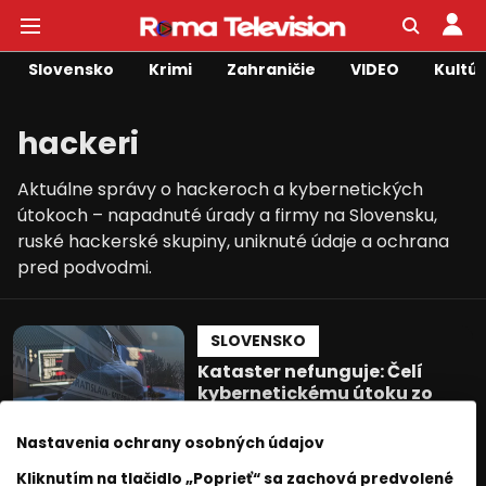
Slovensko
Krimi
Zahraničie
VIDEO
Kultú
hackeri
Aktuálne správy o hackeroch a kybernetických
útokoch – napadnuté úrady a firmy na Slovensku,
ruské hackerské skupiny, uniknuté údaje a ochrana
pred podvodmi.
SLOVENSKO
Kataster nefunguje: Čelí
kybernetickému útoku zo
zahraničia.
Nastavenia ochrany osobných údajov
Roma Television
09 január 2025
1
min. čítania
Kliknutím na tlačidlo „Poprieť“ sa zachová predvolené