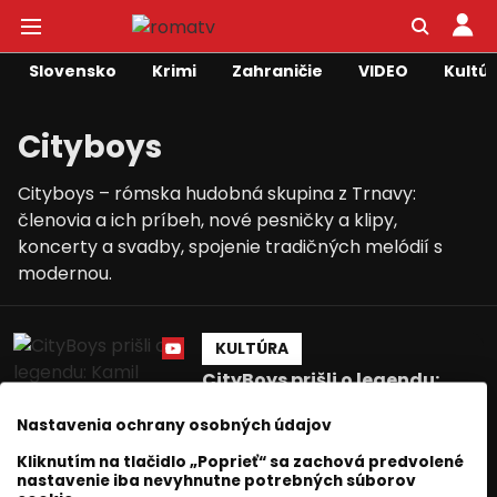
Slovensko
Krimi
Zahraničie
VIDEO
Kultú
Cityboys
Cityboys – rómska hudobná skupina z Trnavy:
členovia a ich príbeh, nové pesničky a klipy,
koncerty a svadby, spojenie tradičných melódií s
modernou.
KULTÚRA
CityBoys prišli o legendu:
Kamil Polakovič by dnes
oslávil 51 rokov
Nastavenia ochrany osobných údajov
Ivana Cibuľová
20 máj 2026
Kliknutím na tlačidlo „Poprieť“ sa zachová predvolené
nastavenie iba nevyhnutne potrebných súborov
2
min. čítania