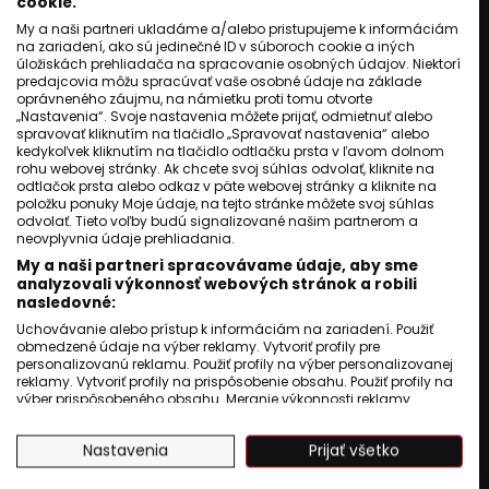
cookie.
My a naši partneri ukladáme a/alebo pristupujeme k informáciám
KULTÚRA
na zariadení, ako sú jedinečné ID v súboroch cookie a iných
CityBoys a ich legendárny
úložiskách prehliadača na spracovanie osobných údajov. Niektorí
predajcovia môžu spracúvať vaše osobné údaje na základe
hlas: Kamil Polakovič by mal
oprávneného záujmu, na námietku proti tomu otvorte
50 rokov.
„Nastavenia“. Svoje nastavenia môžete prijať, odmietnuť alebo
spravovať kliknutím na tlačidlo „Spravovať nastavenia“ alebo
Ivana Cibuľová
19 máj 2025
kedykoľvek kliknutím na tlačidlo odtlačku prsta v ľavom dolnom
2
min. čítania
rohu webovej stránky. Ak chcete svoj súhlas odvolať, kliknite na
odtlačok prsta alebo odkaz v päte webovej stránky a kliknite na
položku ponuky Moje údaje, na tejto stránke môžete svoj súhlas
odvolať. Tieto voľby budú signalizované našim partnerom a
neovplyvnia údaje prehliadania.
My a naši partneri spracovávame údaje, aby sme
analyzovali výkonnosť webových stránok a robili
nasledovné:
Uchovávanie alebo prístup k informáciám na zariadení. Použiť
obmedzené údaje na výber reklamy. Vytvoriť profily pre
personalizovanú reklamu. Použiť profily na výber personalizovanej
reklamy. Vytvoriť profily na prispôsobenie obsahu. Použiť profily na
výber prispôsobeného obsahu. Meranie výkonnosti reklamy.
Meranie výkonnosti obsahu. Pochopiť cieľové skupiny na základe
štatistík alebo spájania údajov z rôznych zdrojov. Vývoj a
Nastavenia
Prijať všetko
zlepšovanie služieb. Použitie obmedzených údajov na výber
obsahu.
Údaje môžu byť zdieľané mimo Európskej únie a odosielané do