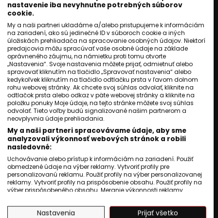
nastavenie iba nevyhnutne potrebných súborov
Veľká Lomnica: Rodinný
cookie.
konflikt prerástol do násilnej
potýčky.
My a naši partneri ukladáme a/alebo pristupujeme k informáciám
na zariadení, ako sú jedinečné ID v súboroch cookie a iných
Roma Television
úložiskách prehliadača na spracovanie osobných údajov. Niektorí
predajcovia môžu spracúvať vaše osobné údaje na základe
07 september 2024
1
min. čítania
oprávneného záujmu, na námietku proti tomu otvorte
„Nastavenia“. Svoje nastavenia môžete prijať, odmietnuť alebo
spravovať kliknutím na tlačidlo „Spravovať nastavenia“ alebo
kedykoľvek kliknutím na tlačidlo odtlačku prsta v ľavom dolnom
rohu webovej stránky. Ak chcete svoj súhlas odvolať, kliknite na
odtlačok prsta alebo odkaz v päte webovej stránky a kliknite na
položku ponuky Moje údaje, na tejto stránke môžete svoj súhlas
odvolať. Tieto voľby budú signalizované našim partnerom a
neovplyvnia údaje prehliadania.
My a naši partneri spracovávame údaje, aby sme
analyzovali výkonnosť webových stránok a robili
nasledovné:
Uchovávanie alebo prístup k informáciám na zariadení. Použiť
obmedzené údaje na výber reklamy. Vytvoriť profily pre
personalizovanú reklamu. Použiť profily na výber personalizovanej
reklamy. Vytvoriť profily na prispôsobenie obsahu. Použiť profily na
výber prispôsobeného obsahu. Meranie výkonnosti reklamy.
Meranie výkonnosti obsahu. Pochopiť cieľové skupiny na základe
štatistík alebo spájania údajov z rôznych zdrojov. Vývoj a
Nastavenia
Prijať všetko
zlepšovanie služieb. Použitie obmedzených údajov na výber