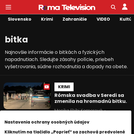
Slovensko
Krimi
Zahraničie
VIDEO
Kultú
bitka
Najnovšie informácie o bitkách a fyzických
napadnutiach. Sledujte zásahy polície, priebeh
vyšetrovania, súdne rozhodnutia a dopady na obete.
KRIMI
Rómska svadba v Seredi sa
zmenila na hromadnú bitku.
Monika Ebibi Komorová
06 august 2025
1
min. čítania
Nastavenia ochrany osobných údajov
KRIMI
Kliknutím na tlačidlo „Poprieť“ sa zachová predvolené