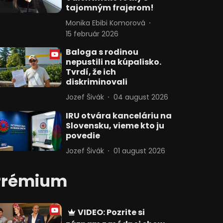
tajomným frajerom!
Monika Ebibi Komorová
15 február 2026
Baloga s rodinou
nepustili na kúpalisko.
Tvrdí, že ich
diskriminovali
Jozef Šivák
04 august 2026
IRU otvára kanceláriu na
Slovensku, vieme kto ju
povedie
Jozef Šivák
01 august 2026
Prémium
VIDEO: Pozrite si