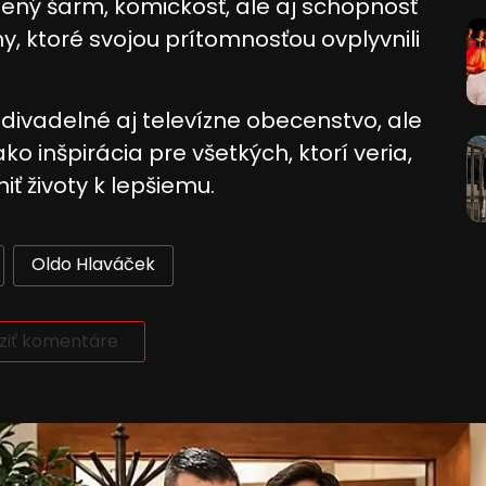
ený šarm, komickosť, ale aj schopnosť
ony, ktoré svojou prítomnosťou ovplyvnili
ájania údajov z rôznych
 divadelné aj televízne obecenstvo, ale
o inšpirácia pre všetkých, ktorí veria,
ť životy k lepšiemu.
Oldo Hlaváček
 informácií
ziť komentáre