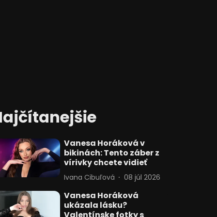
ajčítanejšie
Vanesa Horáková v
bikinách: Tento záber z
vírivky chcete vidieť
Ivana Cibuľová
08 júl 2026
Vanesa Horáková
ukázala lásku?
Valentínske fotky s