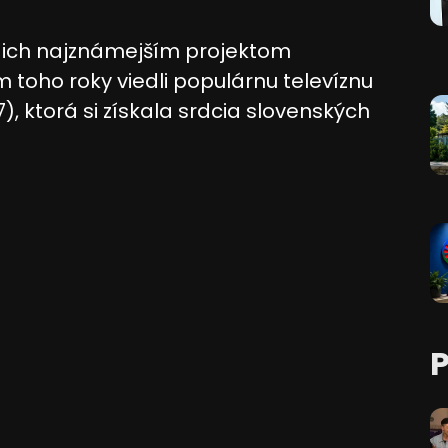
—ich najznámejším projektom
m toho roky viedli populárnu televíznu
), ktorá si získala srdcia slovenských