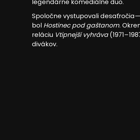
legendárne komediálne duo.
Spoločne vystupovali desaťročia
bol
Hostinec pod gaštanom
. Okre
reláciu
Vtipnejší vyhráva
(1971–1987
divákov.