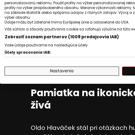
personalizovanú reklamu. Použiť profily na výber personalizovanej rekla
profily na výber prispôsobeného obsahu. Meranie výkonnosti reklamy. 
na základe štatistík alebo spájania údajov z rôznych zdrojov. Vývoj a
výber obsahu.
Údaje môžu byť zdieľané mimo Európskej únie a odosielané do USA.
Váš súhlas a zásady používania cookie sa vzťahujú výlučne na túto w
Zobraziť zoznam partnerov (1009 predajcovia IAB)
Vaše údaje používame na nasledujúce účely:
Účely spracovania IAB:
Uchovávanie alebo prístup k informáciám na zariadení
Nastavenia
Použiť obmedzené údaje na výber reklamy
Vytvoriť profily pre personalizovanú reklamu
Pamiatka na ikonic
Použiť profily na výber personalizovanej reklamy
živá
Vytvoriť profily na prispôsobenie obsahu
Použiť profily na výber prispôsobeného obsahu
Oldo Hlaváček stál pri otázkach h