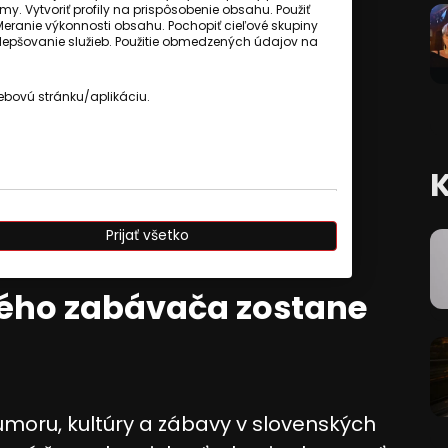
my. Vytvoriť profily na prispôsobenie obsahu. Použiť
Meranie výkonnosti obsahu. Pochopiť cieľové skupiny
 zlepšovanie služieb. Použitie obmedzených údajov na
ebovú stránku/aplikáciu.
Prijať všetko
kého zabávača zostane
umoru, kultúry a zábavy v slovenských