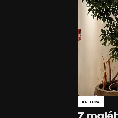
Reklama
KULTÚRA
Z maléh