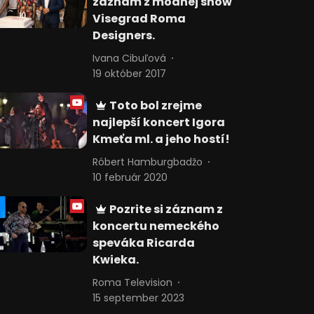
záznam z módnej show
Visegrad Roma
Designers.
Ivana Cibuľová
19 október 2017
Toto bol zrejme
najlepší koncert Igora
Kmeťa ml. a jeho hostí!
Róbert Hamburgbadžo
10 február 2020
Pozrite si záznam z
koncertu nemeckého
speváka Ricarda
Kwieka.
Roma Television
15 september 2023