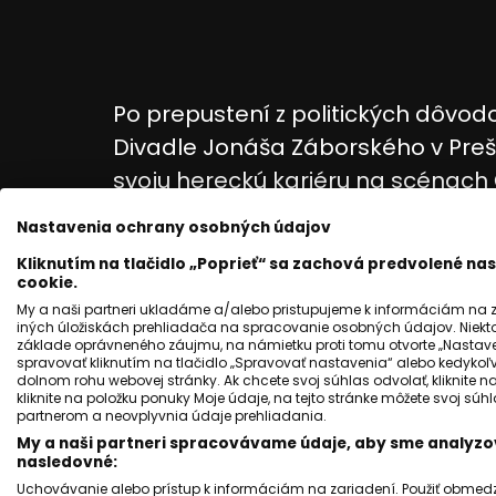
Po prepustení z politických dôvod
Divadle Jonáša Záborského v Prešov
svoju hereckú kariéru na scénac
divadla.
Nastavenia ochrany osobných údajov
Po osobnej stránke žil Oldo Hlavá
Kliknutím na tlačidlo „Poprieť“ sa zachová predvolené n
cookie.
Boženou, ktorú v decembri 2021 hl
My a naši partneri ukladáme a/alebo pristupujeme k informáciám na za
Ivo Hlaváček, rovnako známy herec
iných úložiskách prehliadača na spracovanie osobných údajov. Niekt
základe oprávneného záujmu, na námietku proti tomu otvorte „Nastaven
syn — Oldo Hlaváček mladší.
spravovať kliknutím na tlačidlo „Spravovať nastavenia“ alebo kedykoľv
dolnom rohu webovej stránky. Ak chcete svoj súhlas odvolať, kliknite n
kliknite na položku ponuky Moje údaje, na tejto stránke môžete svoj sú
partnerom a neovplyvnia údaje prehliadania.
My a naši partneri spracovávame údaje, aby sme analyzov
nasledovné:
Uchovávanie alebo prístup k informáciám na zariadení. Použiť obmedzen