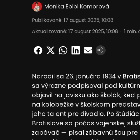
Monika Ebibi Komorová
Publikované
:
17 august 2025, 10:08
Aktualizované
:
17 august 2025, 10:08
1
min. 
Narodil sa 26. januára 1934 v Bratisl
sa výrazne podpisoval pod kultúrn
objavil na javisku ako školák, keď
na kolobežke v školskom predsta
jeho talent pre divadlo. Po štúdi
Bratislave sa počas vojenskej služb
zabávač — písal zábavnú šou pre 