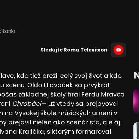
čítania
Sledujte Roma Television
N
ave, kde tiež prežil celý svoj život a kde
u scénu. Oldo Hlaváček sa prvýkrát
 počas základnej školy hral Ferdu Mravca
vení
Chrobáci
— už vtedy sa prejavoval
ách na Vysokej škole múzických umení v
y prejavil nielen ako scenárista, ale aj
Ivana Krajíčka, s ktorým formaroval