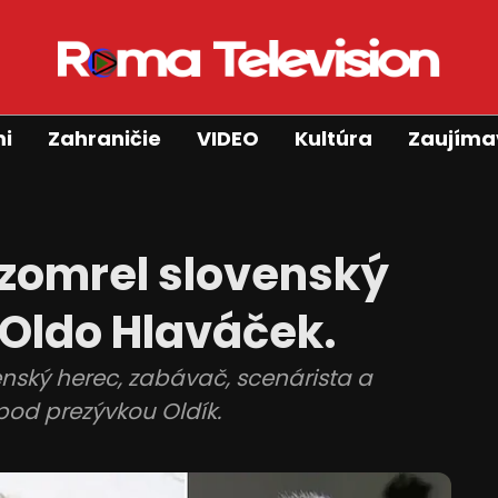
mi
Zahraničie
VIDEO
Kultúra
Zaujíma
 zomrel slovenský
 Oldo Hlaváček.
enský herec, zabávač, scenárista a
od prezývkou Oldík.