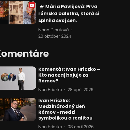
Mária Pavlijová: Prvá
rómska baletka, ktorá si
splnila svoj sen.
Ivana Cibuľová
20 október 2024
Komentáre
Komentár: Ivan Hriczko –
Kto naozaj bojuje za
Rómov?
Ivan Hriczko
28 apríl 2026
Ivan Hriczko:
Medzinárodný deň
Rómov - medzi
symbolikou a realitou
Ivan Hriczko
08 apríl 2026