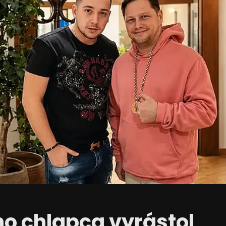
o chlapca vyrástol