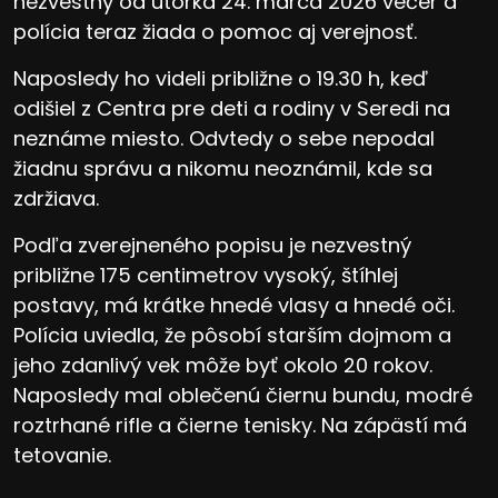
nezvestný od utorka 24. marca 2026 večer a
polícia teraz žiada o pomoc aj verejnosť.
Naposledy ho videli približne o 19.30 h, keď
odišiel z Centra pre deti a rodiny v Seredi na
neznáme miesto. Odvtedy o sebe nepodal
žiadnu správu a nikomu neoznámil, kde sa
zdržiava.
Podľa zverejneného popisu je nezvestný
približne 175 centimetrov vysoký, štíhlej
postavy, má krátke hnedé vlasy a hnedé oči.
Polícia uviedla, že pôsobí starším dojmom a
jeho zdanlivý vek môže byť okolo 20 rokov.
Naposledy mal oblečenú čiernu bundu, modré
roztrhané rifle a čierne tenisky. Na zápästí má
tetovanie.