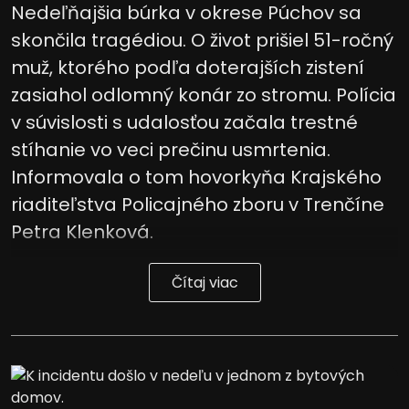
Nedeľňajšia búrka v okrese Púchov sa
skončila tragédiou. O život prišiel 51-ročný
muž, ktorého podľa doterajších zistení
zasiahol odlomný konár zo stromu. Polícia
v súvislosti s udalosťou začala trestné
stíhanie vo veci prečinu usmrtenia.
Informovala o tom hovorkyňa Krajského
riaditeľstva Policajného zboru v Trenčíne
Petra Klenková.
Čítaj viac