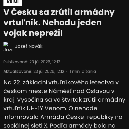
KRIMI
V Česku sa zrútil armádny
vrtuľník. Nehodu jeden
vojak neprežil
Jozef Novák
Publikované
:
23 júl 2026, 12:12
Aktualizované
:
23 júl 2026, 12:12
1
min. čítania
Na 22. základni vrtuľníkového letectva v
českom meste Náměšť nad Oslavou v
kraji Vysočina sa vo štvrtok zrútil armádny
vrtuľník UH-1Y Venom. O nehode
informovala Armáda Českej republiky na
sociálnej sieti X. Podľa armády bolo na