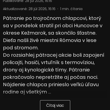
Publikované
:
28 júl 2026, 16:16
Aktualizované
:
28 júl 2026, 16:16
1
min. čítania
Pátranie po trojročnom chlapcovi, ktorý
sa v pondelok stratil pri obci Huncovce v
okrese Kežmarok, sa skončilo šťastne.
Dieťa našli živé miestni Rómovia v lese
pod stromom.
Do rozsiahlej pátracej akcie boli zapojení
policajti, hasiči, vrtuľník s termovíziou,
drony aj kynologické tímy. Pátranie
pokračovalo nepretržite aj počas noci.
Nájdenie chlapca prinieslo veľkú úľavu
rodine aj všetkým ...
Čítaj viac