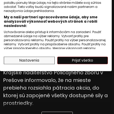
položku ponuky Moje údaje, na tejto stránke môžete svoj súhlas
odvolať. Tieto voľby budú signalizované našim partnerom a
Jozef Novák
neovplyvnia údaje prehliadania.
My a naši partneri spracovávame údaje, aby sme
analyzovali výkonnosť webových stránok a robili
Publikované
:
27 júl 2026, 15:37
nasledovné:
Uchovávanie alebo prístup k informáciám na zariadení. Použiť
Aktualizované
:
27 júl 2026, 15:37
1
min. čítania
obmedzené údaje na výber reklamy. Vytvoriť profily pre
personalizovanú reklamu. Použiť profily na výber personalizovanej
Polícia žiada verejnosť o pomoc pri
reklamy. Vytvoriť profily na prispôsobenie obsahu. Použiť profily na
výber prispôsobeného obsahu. Meranie výkonnosti reklamy.
pátraní po trojročnom chlapcovi, ktorý sa
Meranie výkonnosti obsahu. Pochopiť cieľové skupiny na základe
v pondelok stratil v kukuričnom poli pri
štatistík alebo spájania údajov z rôznych zdrojov. Vývoj a
Nastavenia
Prijať všetko
zlepšovanie služieb. Použitie obmedzených údajov na výber
obci Huncovce v okrese Kežmarok.
obsahu.
Údaje môžu byť zdieľané mimo Európskej únie a odosielané do
Krajské riaditeľstvo Policajného zboru v
USA.
Váš súhlas a zásady používania cookie sa vzťahujú výlučne na
Prešove informovalo, že na mieste
túto webovú stránku/aplikáciu.
prebieha rozsiahla pátracia akcia, do
Zobraziť zoznam partnerov (1009 predajcovia IAB)
ktorej sú zapojené všetky dostupné sily a
Vaše údaje používame na nasledujúce účely:
prostriedky.
Účely spracovania IAB:
Uchovávanie alebo prístup k