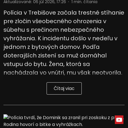
Aktualizované
:
06 júl 2026, 17:26
1
min. čítania
Polícia v Trebišove začala trestné stíhanie
pre zločin všeobecného ohrozenia v
súbehu s prečinom nebezpečného
vyhrážania. K incidentu došlo v nedeľu v
jednom z bytových domov. Podľa
doterajších zistení sa muž domáhal
vstupu do bytu. Žena, ktorá sa
nachádzala vo vnútri, mu však neotvorila.
Čítaj viac