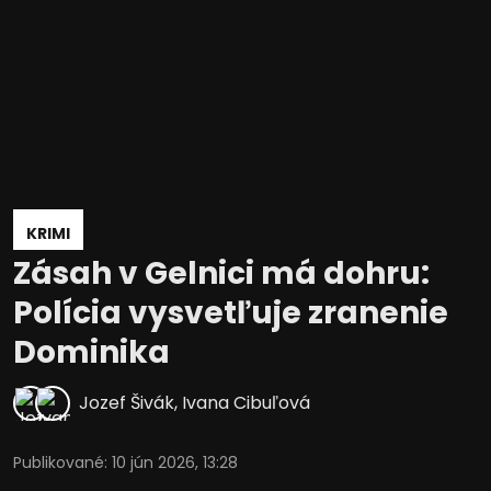
KRIMI
Zásah v Gelnici má dohru:
Polícia vysvetľuje zranenie
Dominika
Jozef Šivák
,
Ivana Cibuľová
Publikované
:
10 jún 2026, 13:28