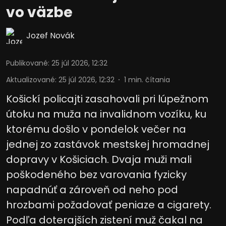
vo väzbe
Vývoj a zlepšovanie služieb
Jozef Novák
Použitie obmedzených údajov na výber
obsahu
Publikované
:
25 júl 2026, 12:32
Špeciálne funkcie IAB:
Aktualizované
:
25 júl 2026, 12:32
1
min. čítania
Používanie presných údajov o
geografickej polohe
Košickí policajti zasahovali pri lúpežnom
Identifikácia zariadení na základe
útoku na muža na invalidnom vozíku, ku
aktívne vyžiadaných informácií
ktorému došlo v pondelok večer na
Účely spracovania, ktoré nie sú v kompetencii IAB:
jednej zo zastávok mestskej hromadnej
Potrebný
dopravy v Košiciach. Dvaja muži mali
poškodeného bez varovania fyzicky
Výkon
napadnúť a zároveň od neho pod
Funkčné
hrozbami požadovať peniaze a cigarety.
Reklama
Podľa doterajších zistení muž čakal na