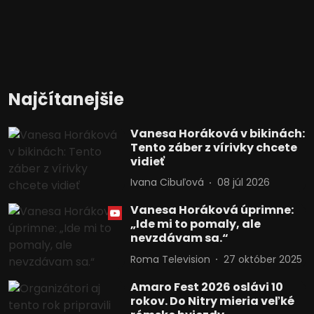
Najčítanejšie
Vanesa Horáková v bikinách:
Tento záber z vírivky chcete
vidieť
Ivana Cibuľová
08 júl 2026
Vanesa Horáková úprimne:
„Ide mi to pomaly, ale
nevzdávam sa.“
Roma Television
27 október 2025
Amaro Fest 2026 oslávi 10
rokov. Do Nitry mieria veľké