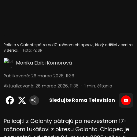
Polícia v Galante pátra po 17-ročnom chlapcovi, ktorý odišiel z centra
v Seredi.
Foto: PZ SR
Monika Ebibi Komorová
Publikované
:
26 marec 2026, 11:36
Aktualizované
:
26 marec 2026, 11:36
1
min. čítania
Sledujte Roma Television
Policajti z Galanty pátrajú po nezvestnom 17-
ročnom Lukášovi z okresu Galanta. Chlapec je