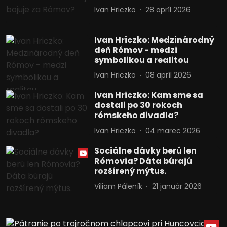
Ivan Hriczko
28 apríl 2026
Ivan Hriczko: Medzinárodný
deň Rómov - medzi
symbolikou a realitou
Ivan Hriczko
08 apríl 2026
Ivan Hriczko: Kam sme sa
dostali po 30 rokoch
rómskeho divadla?
Ivan Hriczko
04 marec 2026
Sociálne dávky berú len
Rómovia? Dáta búrajú
rozšírený mýtus.
Viliam Páleník
21 január 2026