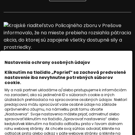
Nastavenia ochrany osobných údajov
Kliknutím na tlačidlo „Poprieť“ sa zachová predvolené
nastavenie iba nevyhnutne potrebných súborov
cookie.
My a naši partneri ukladáme a/alebo pristupujeme k informáciám
na zariadení, ako sú jedinečné ID v súboroch cookie a iných
úložiskách prehliadača na spracovanie osobných údajov. Niektorí
KRIMI
predajcovia môžu spracúvať vaše osobné údaje na základe
Polícia pátra po trojročnom
oprávneného záujmu, na námietku proti tomu otvorte
„Nastavenia“. Svoje nastavenia môžete prijať, odmietnuť alebo
spravovať kliknutím na tlačidlo „Spravovať nastavenia“ alebo
chlapcovi. Stratil sa pri
kedykoľvek kliknutím na tlačidlo odtlačku prsta v ľavom dolnom
rohu webovej stránky. Ak chcete svoj súhlas odvolať, kliknite na
Huncovciach
odtlačok prsta alebo odkaz v päte webovej stránky a kliknite na