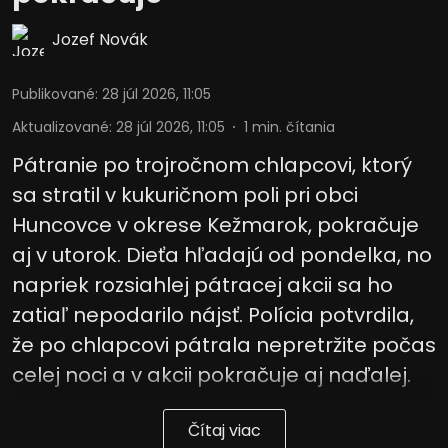
Jozef Novák
Publikované
:
28 júl 2026, 11:05
Aktualizované
:
28 júl 2026, 11:05
1
min. čítania
Pátranie po trojročnom chlapcovi, ktorý
sa stratil v kukuričnom poli pri obci
Huncovce v okrese Kežmarok, pokračuje
aj v utorok. Dieťa hľadajú od pondelka, no
napriek rozsiahlej pátracej akcii sa ho
zatiaľ nepodarilo nájsť. Polícia potvrdila,
že po chlapcovi pátrala nepretržite počas
celej noci a v akcii pokračuje aj naďalej.
Čítaj viac