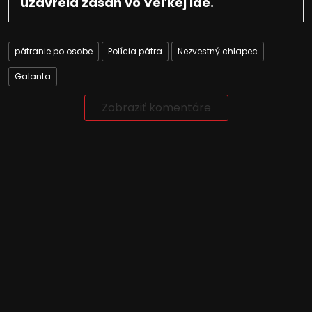
uzavrela zásah vo Veľkej Ide.
pátranie po osobe
Polícia pátra
Nezvestný chlapec
Galanta
Zobraziť komentáre