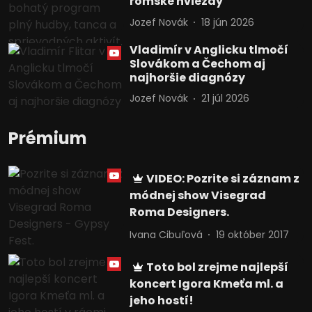
rómske hviezdy
Jozef Novák
18 jún 2026
Vladimír v Anglicku tlmočí
Slovákom a Čechom aj
najhoršie diagnózy
Jozef Novák
21 júl 2026
Prémium
VIDEO: Pozrite si záznam z
módnej show Visegrad
Roma Designers.
Ivana Cibuľová
19 október 2017
Toto bol zrejme najlepší
koncert Igora Kmeťa ml. a
jeho hostí!