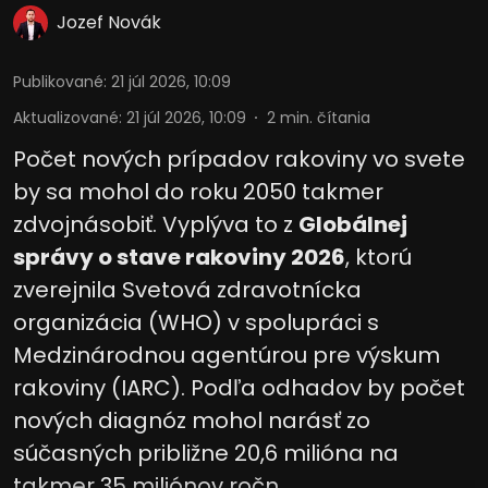
Jozef Novák
Publikované
:
21 júl 2026, 10:09
Aktualizované
:
21 júl 2026, 10:09
2
min. čítania
Počet nových prípadov rakoviny vo svete
by sa mohol do roku 2050 takmer
zdvojnásobiť. Vyplýva to z
Globálnej
správy o stave rakoviny 2026
, ktorú
zverejnila Svetová zdravotnícka
organizácia (WHO) v spolupráci s
Medzinárodnou agentúrou pre výskum
rakoviny (IARC). Podľa odhadov by počet
nových diagnóz mohol narásť zo
súčasných približne 20,6 milióna na
takmer 35 miliónov ročn ...