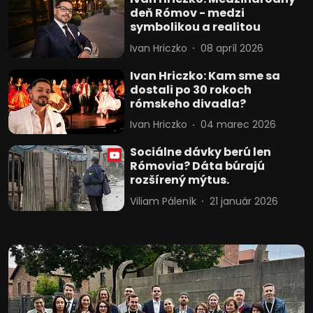
informáciám na zariadení
deň Rómov - medzi
symbolikou a realitou
Použiť obmedzené údaje na výber
reklamy
Ivan Hriczko
08 apríl 2026
Vytvoriť profily pre personalizovanú
Ivan Hriczko: Kam sme sa
reklamu
dostali po 30 rokoch
rómskeho divadla?
Použiť profily na výber personalizovanej
reklamy
Ivan Hriczko
04 marec 2026
Vytvoriť profily na prispôsobenie
Sociálne dávky berú len
obsahu
Rómovia? Dáta búrajú
rozšírený mýtus.
Použiť profily na výber prispôsobeného
Viliam Páleník
21 január 2026
obsahu
Meranie výkonnosti reklamy
Meranie výkonnosti obsahu
Pochopiť cieľové skupiny na základe
štatistík alebo spájania údajov z
rôznych zdrojov