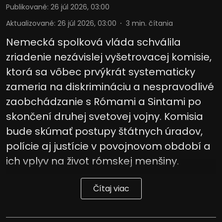
Publikované
:
26 júl 2026, 03:00
Aktualizované
:
26 júl 2026, 03:00
3
min. čítania
Nemecká spolková vláda schválila
zriadenie nezávislej vyšetrovacej komisie,
ktorá sa vôbec prvýkrát systematicky
zameria na diskrimináciu a nespravodlivé
zaobchádzanie s Rómami a Sintami po
skončení druhej svetovej vojny. Komisia
bude skúmať postupy štátnych úradov,
polície aj justície v povojnovom období a
ich vplyv na život rómskej menšiny.
Čítaj viac