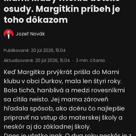
osudy. Margitkin príbeh je
toho dôkazom
Jozef Novák
Publikované
:
20 júl 2026, 15:04
Aktualizované
:
20 júl 2026, 15:04
3
min. čítania
Keď Margitka prvýkrát prišla do Mami
klubu v obci Ďurkov, mala len štyri roky.
Bola tichá, hanblivá a medzi rovesníkmi
sa cítila neisto. Jej mama zároveň
hľadala spôsob, ako dcéru čo najlepšie
pripraviť na vstup do materskej školy a
neskôr aj do základnej školy.
Dnes je všetko inak. O dva roky neskôr je z