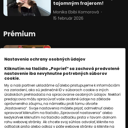
tajomným frajerom!
Monika Ebibi Komorová
15 február 2026
Prémium
VIDEO: Pozrite si záznam z
módnej show Visegrad
Nastavenia ochrany osobných údajov
Roma Designers.
Kliknutím na tlačidlo „Poprieť“ sa zachová predvolené
Ivana Cibuľová
19 október 2017
nastavenie iba nevyhnutne potrebných súborov
cookie.
My a naši partneri ukladáme a/alebo pristupujeme k informáciám
Toto bol zrejme najlepší
na zariadení, ako sú jedinečné ID v súboroch cookie a iných
koncert Igora Kmeťa ml. a
úložiskách prehliadača na spracovanie osobných údajov. Niektorí
predajcovia môžu spracúvať vaše osobné údaje na základe
jeho hostí!
oprávneného záujmu, na námietku proti tomu otvorte
„Nastavenia“. Svoje nastavenia môžete prijať, odmietnuť alebo
Róbert Hamburgbadžo
spravovať kliknutím na tlačidlo „Spravovať nastavenia“ alebo
10 február 2020
kedykoľvek kliknutím na tlačidlo odtlačku prsta v ľavom dolnom
rohu webovej stránky. Ak chcete svoj súhlas odvolať, kliknite na
odtlačok prsta alebo odkaz v päte webovej stránky a kliknite na