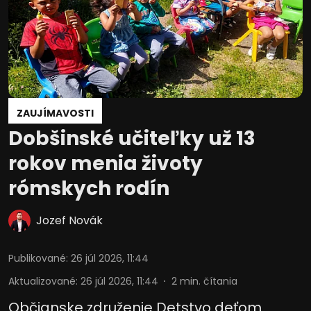
ZAUJÍMAVOSTI
Dobšinské učiteľky už 13
rokov menia životy
rómskych rodín
Jozef Novák
Publikované
:
26 júl 2026, 11:44
Aktualizované
:
26 júl 2026, 11:44
2
min. čítania
Občianske združenie Detstvo deťom