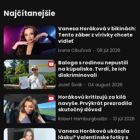
Najčítanejšie
Vanesa Horáková v bikinách:
Tento záber z vírivky chcete
vidieť
Ivana Cibuľová
08 júl 2026
Baloga s rodinou nepustili
na kúpalisko. Tvrdí, že ich
diskriminovali
Jozef Šivák
04 august 2026
Horákovú kritizujú za kilá
navyše. Prvýkrát prezradila
skutočný dôvod
Róbert Hamburgbadžo
13 júl 2026
Vanesa Horáková ukázala
lásku? Valentínske fotky s