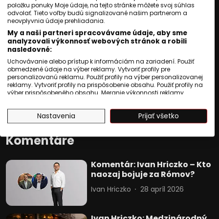
Pozrite si záznam z
položku ponuky Moje údaje, na tejto stránke môžete svoj súhlas
koncertu nemeckého
odvolať. Tieto voľby budú signalizované našim partnerom a
neovplyvnia údaje prehliadania.
speváka Ricarda Kwieka.
My a naši partneri spracovávame údaje, aby sme
Roma Television
analyzovali výkonnosť webových stránok a robili
nasledovné:
15 september 2023
Uchovávanie alebo prístup k informáciám na zariadení. Použiť
obmedzené údaje na výber reklamy. Vytvoriť profily pre
Mária Pavlijová: Prvá
personalizovanú reklamu. Použiť profily na výber personalizovanej
rómska baletka, ktorá si
reklamy. Vytvoriť profily na prispôsobenie obsahu. Použiť profily na
výber prispôsobeného obsahu. Meranie výkonnosti reklamy.
splnila svoj sen.
Meranie výkonnosti obsahu. Pochopiť cieľové skupiny na základe
štatistík alebo spájania údajov z rôznych zdrojov. Vývoj a
Ivana Cibuľová
20 október 2024
Nastavenia
Prijať všetko
zlepšovanie služieb. Použitie obmedzených údajov na výber
obsahu.
Údaje môžu byť zdieľané mimo Európskej únie a odosielané do
Komentáre
USA.
Váš súhlas a zásady používania cookie sa vzťahujú výlučne na
túto webovú stránku/aplikáciu.
Komentár: Ivan Hriczko – Kto
Zobraziť zoznam partnerov (1010 predajcovia IAB)
naozaj bojuje za Rómov?
Vaše údaje používame na nasledujúce účely:
Ivan Hriczko
28 apríl 2026
Účely spracovania IAB:
Uchovávanie alebo prístup k
Ivan Hriczko: Medzinárodný