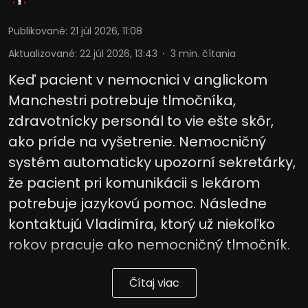
Publikované
:
21 júl 2026, 11:08
Aktualizované
:
22 júl 2026, 13:43
3
min. čítania
Keď pacient v nemocnici v anglickom
Manchestri potrebuje tlmočníka,
zdravotnícky personál to vie ešte skôr,
ako príde na vyšetrenie. Nemocničný
systém automaticky upozorní sekretárky,
že pacient pri komunikácii s lekárom
potrebuje jazykovú pomoc. Následne
kontaktujú Vladimíra, ktorý už niekoľko
rokov pracuje ako nemocničný tlmočník.
Čítaj viac