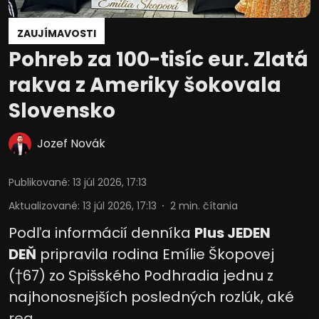
ZAUJÍMAVOSTI
Pohreb za 100-tisíc eur. Zlatá
rakva z Ameriky šokovala
Slovensko
Jozef Novák
Publikované
:
13 júl 2026, 17:13
Aktualizované
:
13 júl 2026, 17:13
2
min. čítania
Podľa informácií denníka
Plus JEDEN
DEŇ
pripravila rodina Emílie Škopovej
(†67) zo Spišského Podhradia jednu z
najhonosnejších posledných rozlúk, aké
reg ...