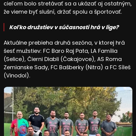
cieľom bolo stretávať sa a ukázať aj ostatným,
že vieme byť slušní, držať spolu a športovať.
Koľko družstiev v súčasnosti hrá v lige?
Aktuálne prebieha druhá sezóna, v ktorej hrá
šesť mužstiev: FC Baro Raj Pata, LA Família
(Selice), Čierni Diabli (Čakajovce), AS Roma
Zemianske Sady, FC Bašberky (Nitra) a FC Síleš
(Vinodol).