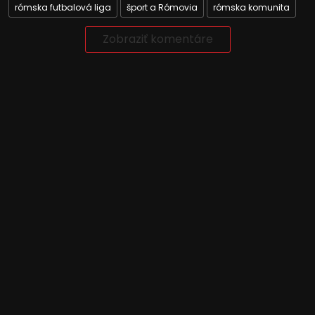
rómska futbalová liga
šport a Rómovia
rómska komunita
Zobraziť komentáre