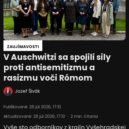
Vývoj a zlepšovanie služieb
Použitie obmedzených údajov na výber
obsahu
Špeciálne funkcie IAB:
ZAUJÍMAVOSTI
Používanie presných údajov o
geografickej polohe
V Auschwitzi sa spojili sily
Identifikácia zariadení na základe
proti antisemitizmu a
aktívne vyžiadaných informácií
rasizmu voči Rómom
Účely spracovania, ktoré nie sú v kompetencii IAB:
Potrebný
Jozef Šivák
Výkon
Publikované
:
26 júl 2026, 17:10
Funkčné
Aktualizované
:
26 júl 2026, 17:10
2
min. čítania
Reklama
Vyše sto odborníkov z krajín Vyšehradskej