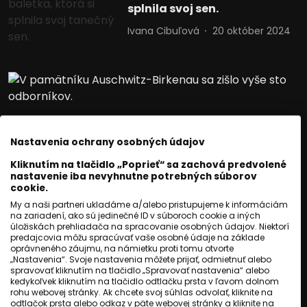
splnila svoj sen.
Ivana Cibuľová
20 október 2024
Nastavenia ochrany osobných údajov
Kliknutím na tlačidlo „Poprieť“ sa zachová predvolené
nastavenie iba nevyhnutne potrebných súborov
cookie.
My a naši partneri ukladáme a/alebo pristupujeme k informáciám
na zariadení, ako sú jedinečné ID v súboroch cookie a iných
úložiskách prehliadača na spracovanie osobných údajov. Niektorí
predajcovia môžu spracúvať vaše osobné údaje na základe
oprávneného záujmu, na námietku proti tomu otvorte
ZAUJÍMAVOSTI
„Nastavenia“. Svoje nastavenia môžete prijať, odmietnuť alebo
V Auschwitzi sa spojili sily
spravovať kliknutím na tlačidlo „Spravovať nastavenia“ alebo
kedykoľvek kliknutím na tlačidlo odtlačku prsta v ľavom dolnom
rohu webovej stránky. Ak chcete svoj súhlas odvolať, kliknite na
proti antisemitizmu a
odtlačok prsta alebo odkaz v päte webovej stránky a kliknite na