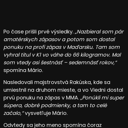
Po čase prišli prvé výsledky.
„Nazbieral som pár
amatérskych zápasov a potom som dostal
ponuku na profi zápas v Maďarsku. Tam som
vyhral titul v K1 vo váhe do 66 kilogramov. Mal
som vtedy asi šestnásť – sedemnásť rokov,“
spomína Mário.
Nasledovali majstrovstvá Rakúska, kde sa
umiestnil na druhom mieste, a vo Viedni dostal
prvú ponuku na zápas v MMA.
„Ponúkli mi super
súpera, dobré podmienky, a tam to celé
začalo,“
vysvetľuje Mário.
Odvtedy sa jeho meno spomína čoraz