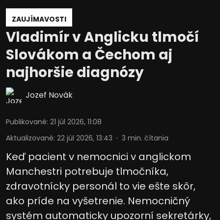
ZAUJÍMAVOSTI
Vladimír v Anglicku tlmočí
Slovákom a Čechom aj
najhoršie diagnózy
Jozef Novák
Publikované
:
21 júl 2026, 11:08
Aktualizované
:
22 júl 2026, 13:43
3
min. čítania
Keď pacient v nemocnici v anglickom
Manchestri potrebuje tlmočníka,
zdravotnícky personál to vie ešte skôr,
ako príde na vyšetrenie. Nemocničný
systém automaticky upozorní sekretárky,