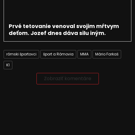
Prvé tetovanie venoval svojim mŕtvym
deťom. Jozef dnes dáva silu iným.
rómski športovci
šport a Rómovia
MMA
Mário Farkaš
K1
Zobraziť komentáre