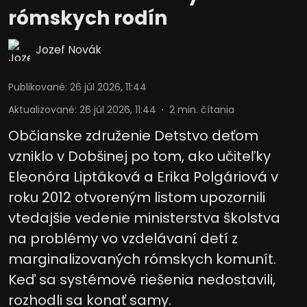
rómskych rodín
Vývoj a zlepšovanie služieb
Jozef Novák
Použitie obmedzených údajov na výber
obsahu
Publikované
:
26 júl 2026, 11:44
Špeciálne funkcie IAB:
Aktualizované
:
26 júl 2026, 11:44
2
min. čítania
Používanie presných údajov o
geografickej polohe
Občianske združenie Detstvo deťom
Identifikácia zariadení na základe
vzniklo v Dobšinej po tom, ako učiteľky
aktívne vyžiadaných informácií
Eleonóra Liptáková a Erika Polgáriová v
Účely spracovania, ktoré nie sú v kompetencii IAB:
roku 2012 otvoreným listom upozornili
Potrebný
vtedajšie vedenie ministerstva školstva
Výkon
na problémy vo vzdelávaní detí z
marginalizovaných rómskych komunít.
Funkčné
Keď sa systémové riešenia nedostavili,
Reklama
rozhodli sa konať samy.