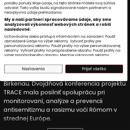
položku ponuky Moje údaje, na tejto stránke môžete svoj súhlas
rasizmu voči Rómom
odvolať. Tieto voľby budú signalizované našim partnerom a
neovplyvnia údaje prehliadania.
My a naši partneri spracovávame údaje, aby sme
Jozef Šivák
analyzovali výkonnosť webových stránok a robili
nasledovné:
Uchovávanie alebo prístup k informáciám na zariadení. Použiť
Publikované
:
26 júl 2026, 17:10
obmedzené údaje na výber reklamy. Vytvoriť profily pre
personalizovanú reklamu. Použiť profily na výber personalizovanej
Aktualizované
:
26 júl 2026, 17:10
2
min. čítania
reklamy. Vytvoriť profily na prispôsobenie obsahu. Použiť profily na
výber prispôsobeného obsahu. Meranie výkonnosti reklamy.
Vyše sto odborníkov z krajín Vyšehradskej
Meranie výkonnosti obsahu. Pochopiť cieľové skupiny na základe
štatistík alebo spájania údajov z rôznych zdrojov. Vývoj a
štvorky a ďalších európskych štátov sa
Nastavenia
Prijať všetko
zlepšovanie služieb. Použitie obmedzených údajov na výber
zišlo v Pamätníku a múzeu Auschwitz-
obsahu.
Údaje môžu byť zdieľané mimo Európskej únie a odosielané do
Birkenau. Dvojdňová konferencia projektu
USA.
Váš súhlas a zásady používania cookie sa vzťahujú výlučne na
TRACE mala posilniť spoluprácu pri
túto webovú stránku/aplikáciu.
monitorovaní, analýze a prevencii
Zobraziť zoznam partnerov (1009 predajcovia IAB)
antisemitizmu a rasizmu voči Rómom v
Vaše údaje používame na nasledujúce účely:
Účely spracovania IAB:
strednej Európe.
Uchovávanie alebo prístup k