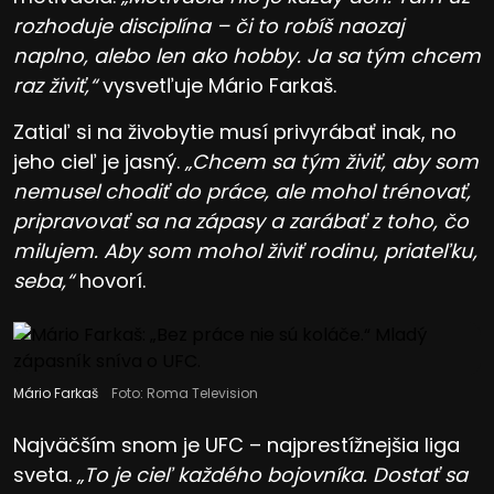
rozhoduje disciplína – či to robíš naozaj
naplno, alebo len ako hobby. Ja sa tým chcem
raz živiť,“
vysvetľuje Mário Farkaš.
Zatiaľ si na živobytie musí privyrábať inak, no
jeho cieľ je jasný.
„Chcem sa tým živiť, aby som
nemusel chodiť do práce, ale mohol trénovať,
pripravovať sa na zápasy a zarábať z toho, čo
milujem. Aby som mohol živiť rodinu, priateľku,
seba,“
hovorí.
Mário Farkaš
Foto: Roma Television
Najväčším snom je UFC – najprestížnejšia liga
sveta.
„To je cieľ každého bojovníka. Dostať sa