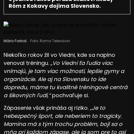
Róm z Kokavy dojíma Slovensko.
Mário Farkaš
Foto: Roma Television
Niekoľko rokov žil vo Viedni, kde sa naplno
venoval tréningu.
„Vo Viedni ťa ľudia viac
vnímajú, je tam viac možností, lepšie gymy a
organizácie. Ale aj na Slovensku to ide
dopredu, máme tu kvalitné tréningové centrá
a šikovných ľudí,“
pochvaľuje si.
Zápasenie však prináša aj riziko.
„Je to
nebezpečný šport, ale neberiem to tragicky.
Mamina má s tým trochu problém, bojí sa o
mňa pri každom zápase, ale ja som pre to asi