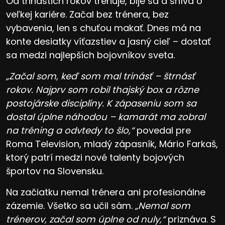
Od trinástich rokov trénuje, bije sa a sníva o
veľkej kariére. Začal bez trénera, bez
vybavenia, len s chuťou makať. Dnes má na
konte desiatky víťazstiev a jasný cieľ – dostať
sa medzi najlepších bojovníkov sveta.
„Začal som, keď som mal trinásť – štrnásť
rokov. Najprv som robil thajský box a rôzne
postojárske disciplíny. K zápaseniu som sa
dostal úplne náhodou – kamarát ma zobral
na tréning a odvtedy to šlo,“
povedal pre
Roma Television, mladý zápasník, Mário Farkaš,
ktorý patrí medzi nové talenty bojových
športov na Slovensku.
Na začiatku nemal trénera ani profesionálne
zázemie. Všetko sa učil sám.
„Nemal som
trénerov, začal som úplne od nuly,“
priznáva. S