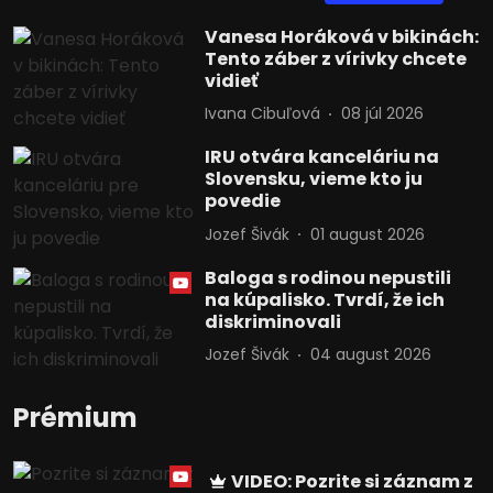
Vanesa Horáková v bikinách:
Tento záber z vírivky chcete
vidieť
Ivana Cibuľová
08 júl 2026
IRU otvára kanceláriu na
Slovensku, vieme kto ju
povedie
Jozef Šivák
01 august 2026
Baloga s rodinou nepustili
na kúpalisko. Tvrdí, že ich
diskriminovali
Jozef Šivák
04 august 2026
Prémium
VIDEO: Pozrite si záznam z