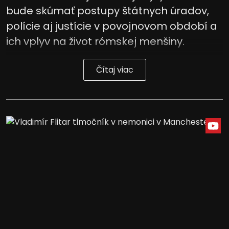
bude skúmať postupy štátnych úradov,
polície aj justície v povojnovom období a
ich vplyv na život rómskej menšiny.
Čítaj viac