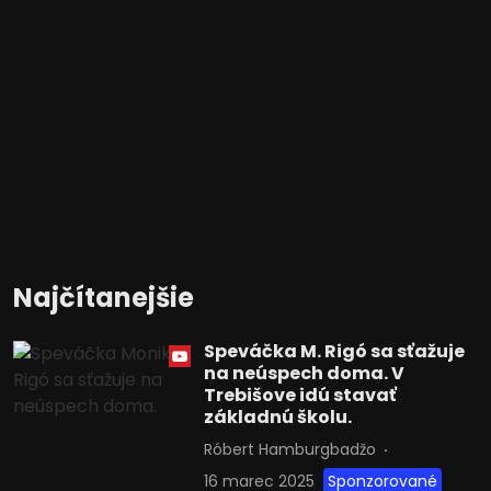
Najčítanejšie
Speváčka M. Rigó sa sťažuje
na neúspech doma. V
Trebišove idú stavať
základnú školu.
Róbert Hamburgbadžo
16 marec 2025
Sponzorované