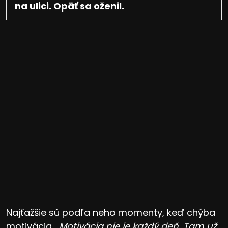
na ulici. Opäť sa oženil.
Najťažšie sú podľa neho momenty, keď chýba
motivácia.
„Motivácia nie je každý deň. Tam už