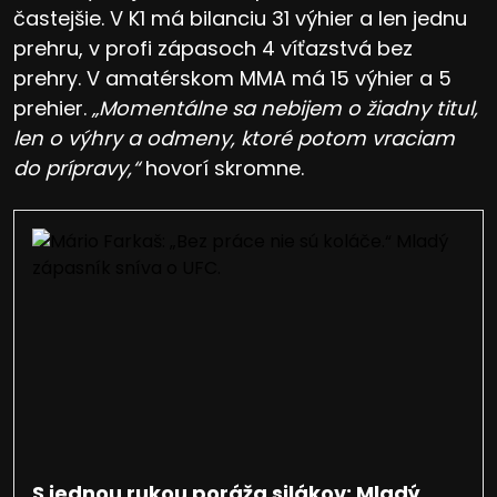
častejšie. V K1 má bilanciu 31 výhier a len jednu
prehru, v profi zápasoch 4 víťazstvá bez
prehry. V amatérskom MMA má 15 výhier a 5
prehier.
„Momentálne sa nebijem o žiadny titul,
len o výhry a odmeny, ktoré potom vraciam
do prípravy,“
hovorí skromne.
S jednou rukou poráža silákov: Mladý