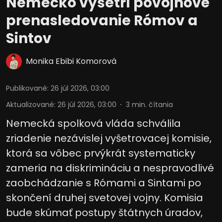
Nemecko vyšetrí povojnové
prenasledovanie Rómov a
Sintov
Monika Ebibi Komorová
Publikované
:
26 júl 2026, 03:00
Aktualizované
:
26 júl 2026, 03:00
3
min. čítania
Nemecká spolková vláda schválila
zriadenie nezávislej vyšetrovacej komisie,
ktorá sa vôbec prvýkrát systematicky
zameria na diskrimináciu a nespravodlivé
zaobchádzanie s Rómami a Sintami po
skončení druhej svetovej vojny. Komisia
bude skúmať postupy štátnych úradov,