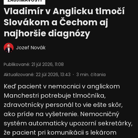
Vladimír v Anglicku tlmočí
Slovákom a Čechom aj
najhoršie diagnózy
Jozef Novák
Publikované
:
21 júl 2026, 11:08
Aktualizované
:
22 júl 2026, 13:43
3
min. čítania
Keď pacient v nemocnici v anglickom
Manchestri potrebuje tlmočníka,
zdravotnícky personál to vie ešte skôr,
ako príde na vyšetrenie. Nemocničný
systém automaticky upozorní sekretárky,
že pacient pri komunikácii s lekárom