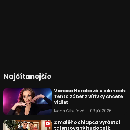
Najčítanejšie
Vanesa Horáková v bikinách:
Tento záber z vírivky chcete
vidieť
Ivana Cibuľová
08 júl 2026
Z malého chlapca vyrástol
talentovaný hudobník,