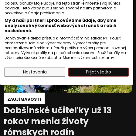
položku ponuky Moje údaje, na tejto stránke môžete svoj súhlas
odvolať. Tieto voľby budú signalizované našim partnerom a
neovplyvnia údaje prehliadania.
My a naši partneri spracovávame údaje, aby sme
analyzovali výkonnosť webových stránok a robili
nasledovné:
Uchovávanie alebo prístup k informáciám na zariadení. Použiť
obmedzené údaje na výber reklamy. Vytvoriť profily pre
personalizovanú reklamu. Použiť profily na výber personalizovanej
reklamy. Vytvoriť profily na prispôsobenie obsahu. Použiť profily na
výber prispôsobeného obsahu. Meranie výkonnosti reklamy.
Meranie výkonnosti obsahu. Pochopiť cieľové skupiny na základe
štatistík alebo spájania údajov z rôznych zdrojov. Vývoj a
Nastavenia
Prijať všetko
zlepšovanie služieb. Použitie obmedzených údajov na výber
obsahu.
Údaje môžu byť zdieľané mimo Európskej únie a odosielané do
USA.
Váš súhlas a zásady používania cookie sa vzťahujú výlučne na
túto webovú stránku/aplikáciu.
ZAUJÍMAVOSTI
Zobraziť zoznam partnerov (1009 predajcovia IAB)
Dobšinské učiteľky už 13
Vaše údaje používame na nasledujúce účely:
rokov menia životy
Účely spracovania IAB:
rómskych rodín
Uchovávanie alebo prístup k