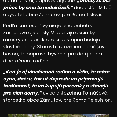
domu dostal, odpovedal jasne.
„Určite, že bez
práce by sme to nedokázali,“
dodal Ján Mitač,
obyvateľ obce Zámutov, pre Roma Television.
Podľa samosprávy nie je jeho príbeh v
Zámutove ojedinelý. V obci žijú desiatky
rómskych rodín, ktoré si postupne budujú
vlastné domy. Starostka Jozefína Tomášová
hovorí, že príprava bývania pre deti je tam
dlhoročnou tradíciou.
„Keď je aj viacčlenná rodina a vidia, že mám
syna, dcéru, tak už dopredu im pripravujú
budúcnosť, že im kupujú pozemky a stavajú
pre nich domy,“
uviedla Jozefína Tomášová,
starostka obce Zámutov, pre Roma Television.