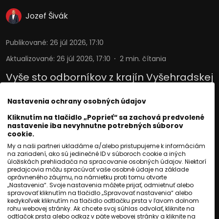
Jozef Šivák
Publikované
:
26 júl 2026, 17:10
Aktualizované
:
26 júl 2026, 17:10
2
min. čítania
Vyše sto odborníkov z krajín Vyšehradskej
štvorky a ďalších európskych štátov sa
Nastavenia ochrany osobných údajov
zišlo v Pamätníku a múzeu Auschwitz-
Kliknutím na tlačidlo „Poprieť“ sa zachová predvolené
Birkenau. Dvojdňová konferencia projektu
nastavenie iba nevyhnutne potrebných súborov
TRACE mala posilniť spoluprácu pri
cookie.
My a naši partneri ukladáme a/alebo pristupujeme k informáciám
monitorovaní, analýze a prevencii
na zariadení, ako sú jedinečné ID v súboroch cookie a iných
úložiskách prehliadača na spracovanie osobných údajov. Niektorí
antisemitizmu a rasizmu voči Rómom v
predajcovia môžu spracúvať vaše osobné údaje na základe
oprávneného záujmu, na námietku proti tomu otvorte
strednej Európe.
„Nastavenia“. Svoje nastavenia môžete prijať, odmietnuť alebo
spravovať kliknutím na tlačidlo „Spravovať nastavenia“ alebo
kedykoľvek kliknutím na tlačidlo odtlačku prsta v ľavom dolnom
Čítaj viac
rohu webovej stránky. Ak chcete svoj súhlas odvolať, kliknite na
odtlačok prsta alebo odkaz v päte webovej stránky a kliknite na