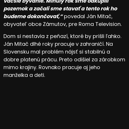
väčšie bývanie. Minulý rok sme odkúpili
pozemok a začali sme stavať a tento rok ho
budeme dokončovať,“
povedal Ján Mitač,
obyvateľ obce Zámutov, pre Roma Television.
Dom si nestavia z peňazí, ktoré by prišli ľahko.
Ján Mitač dlhé roky pracuje v zahraničí. Na
Slovensku mal problém nájsť si stabilnú a
dobre platenú prácu. Preto odišiel za zárobkom
mimo krajiny. Rovnako pracuje aj jeho
manželka a deti.