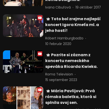
Ivana Cibuľová
19 október 2017
Toto bol zrejme najlepší
koncert Igora Kmeťa ml. a
jeho hostí!
Róbert Hamburgbadžo
10 február 2020
Pozrite si záznam z
koncertu nemeckého
speváka Ricarda Kwieka.
Roma Television
15 september 2023
Mária Pavlijová: Prvá
rómska baletka, ktorá si
splnila svoj sen.