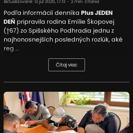
Aktualizované
:
13 júl 2026, 17:13
2
min. čítania
Podľa informácií denníka
Plus JEDEN
DEŇ
pripravila rodina Emílie Škopovej
(†67) zo Spišského Podhradia jednu z
najhonosnejších posledných rozlúk, aké
reg ...
Čítaj viac