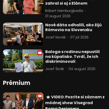
zahral si aj s Elánom
Róbert Hamburgbadžo
01 august 2026
Nové dáta odhalili, ako žijú
Rómovia na Slovensku
Jozef Novák
07 júl 2026
Baloga s rodinou nepustili
na kúpalisko. Tvrdí, že ich
diskriminovali
Jozef Šivák
04 august 2026
Prémium
VIDEO: Pozrite si záznam z
módnej show Visegrad
Roma Designers.