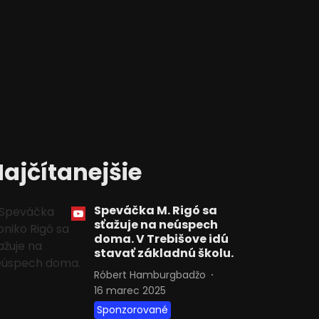
ajčítanejšie
Speváčka M. Rigó sa
sťažuje na neúspech
doma. V Trebišove idú
stavať základnú školu.
Róbert Hamburgbadžo
16 marec 2025
Sponzorované