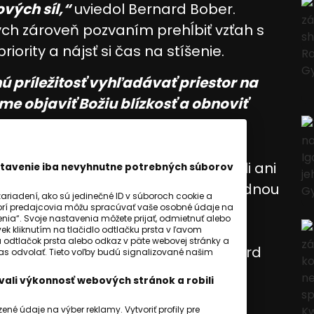
vých síl,“
uviedol Bernard Bober.
dych zároveň pozvaním prehĺbiť vzťah s
iority a nájsť si čas na stíšenie.
ú príležitosť vyhľadávať priestor na
me objaviť Božiu blízkosť a obnoviť
val ľudí, aby počas leta nezabúdali ani
astavenie iba nevyhnutne potrebných súborov
o je práve dovolenkové obdobie vhodnou
riadení, ako sú jedinečné ID v súboroch cookie a
dine a priateľom, na ktorých počas
orí predajcovia môžu spracúvať vaše osobné údaje na
ia“. Svoje nastavenia môžete prijať, odmietnuť alebo
dostatok priestoru.
„Venujme si
ek kliknutím na tlačidlo odtlačku prsta v ľavom
a odtlačok prsta alebo odkaz v päte webovej stránky a
okedy nezostáva čas,“
vyzval Bernard
hlas odvolať. Tieto voľby budú signalizované našim
ali výkonnosť webových stránok a robili
é údaje na výber reklamy. Vytvoriť profily pre