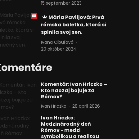
15 september 2023
Mária Pavlijová: Prvá
rómska baletka, ktorá si
splnila svoj sen.
Ivana Cibuľová
20 október 2024
Komentáre
Komentár: Ivan Hriczko –
Kto naozaj bojuje za
Rómov?
Ivan Hriczko
28 apríl 2026
Ivan Hriczko:
Medzinárodný deň
Rómov - medzi
symbolikou a realitou