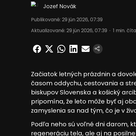
Jozef Novák
Publikované
:
29 jún 2026, 07:39
Aktualizované
:
29 jún 2026, 07:39
1
min. čít
Začiatok letných prázdnin a dov
časom oddychu, cestovania a stre
biskupov Slovenska a košický arc
pripomína, že leto môže byť aj 
zamyslenia sa nad tým, čo je v živ
Podľa neho sú voľné dni darom, kto
regeneráciu tela, ale aj na posilnen