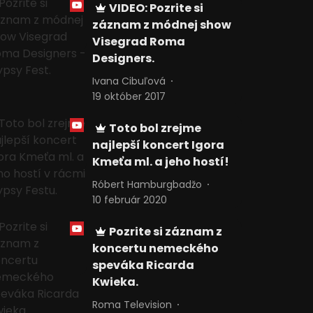
VIDEO: Pozrite si
záznam z módnej show
Visegrad Roma
Designers.
Ivana Cibuľová
19 október 2017
Toto bol zrejme
najlepší koncert Igora
Kmeťa ml. a jeho hostí!
Róbert Hamburgbadžo
10 február 2020
Pozrite si záznam z
koncertu nemeckého
speváka Ricarda
Kwieka.
Roma Television