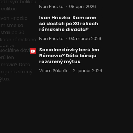
Ivan Hriczko
08 apríl 2026
Ivan Hriczko: Kam sme
sa dostali po 30 rokoch
rómskeho divadla?
Ivan Hriczko
04 marec 2026
Sociálne dávky berú len
Rómovia? Dáta búrajú
rozšírený mýtus.
Viliam Páleník
21 január 2026