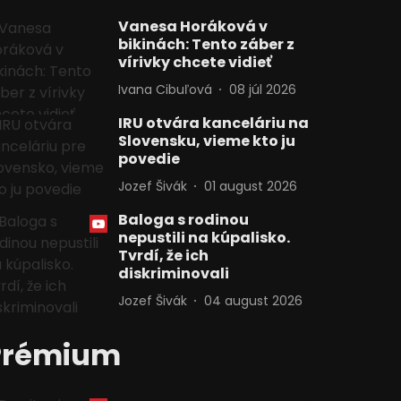
Vanesa Horáková v
bikinách: Tento záber z
vírivky chcete vidieť
Ivana Cibuľová
08 júl 2026
IRU otvára kanceláriu na
Slovensku, vieme kto ju
povedie
Jozef Šivák
01 august 2026
Baloga s rodinou
nepustili na kúpalisko.
Tvrdí, že ich
diskriminovali
Jozef Šivák
04 august 2026
Prémium