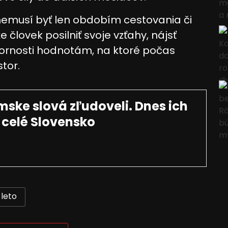
emusí byť len obdobím cestovania či
 človek posilniť svoje vzťahy, nájsť
ájania údajov z rôznych
zornosti hodnotám, na ktoré počas
tor.
mske slová zľudoveli. Dnes ich
 celé Slovensko
 informácií
leto