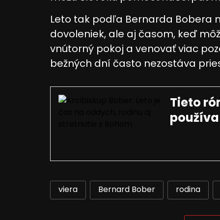
Meranie výkonnosti reklamy
Leto tak podľa Bernarda Bobera n
Meranie výkonnosti obsahu
dovoleniek, ale aj časom, keď môže
Pochopiť cieľové skupiny na základe štatistík alebo sp
vnútorný pokoj a venovať viac po
zdrojov
bežných dní často nezostáva pries
Vývoj a zlepšovanie služieb
Použitie obmedzených údajov na výber obsahu
Tieto ró
Špeciálne funkcie IAB:
používa
Používanie presných údajov o geografickej polohe
Identifikácia zariadení na základe aktívne vyžiadaných
Účely spracovania, ktoré nie sú v kompetencii IAB:
Potrebný
viera
Bernard Bober
rodina
Výkon
Funkčné