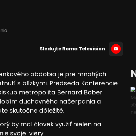
ania
Sledujte Roma Television
N
olenkového obdobia je pre mnohých
tnutí s blízkymi. Predseda Konferencie
ibiskup metropolita Bernard Bober
obdobím duchovného načerpania a
ote skutočne dôležité.
rý by mal človek využiť nielen na
ie svojej viery.