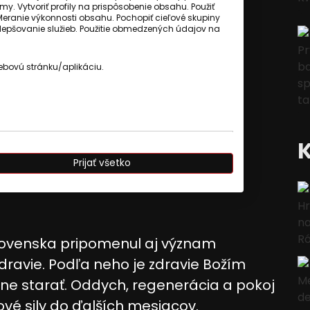
my. Vytvoriť profily na prispôsobenie obsahu. Použiť
Meranie výkonnosti obsahu. Pochopiť cieľové skupiny
 zlepšovanie služieb. Použitie obmedzených údajov na
ebovú stránku/aplikáciu.
Prijať všetko
lovenska pripomenul aj význam
zdravie. Podľa neho je zdravie Božím
ne starať. Oddych, regenerácia a pokoj
é sily do ďalších mesiacov.