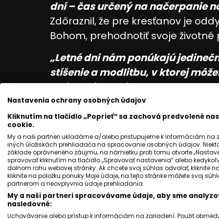
dní – čas určený na načerpanie no
Zdôraznil, že pre kresťanov je od
Bohom, prehodnotiť svoje životné pr
„Letné dni nám ponúkajú jedinečn
stíšenie a modlitbu, v ktorej môže
vnútorný pokoj,“
dodal.
Nastavenia ochrany osobných údajov
Arcibiskup vo svojom posolstve vyz
Kliknutím na tlačidlo „Poprieť“ sa zachová predvolené n
cookie.
na svojich najbližších. Podľa neh
My a naši partneri ukladáme a/alebo pristupujeme k informáciám na za
príležitosťou venovať viac času ro
iných úložiskách prehliadača na spracovanie osobných údajov. Niekt
základe oprávneného záujmu, na námietku proti tomu otvorte „Nastaven
pracovného roka často nezostáva 
spravovať kliknutím na tlačidlo „Spravovať nastavenia“ alebo kedykoľv
dolnom rohu webovej stránky. Ak chcete svoj súhlas odvolať, kliknite n
navzájom pozornosť, na ktorú in
kliknite na položku ponuky Moje údaje, na tejto stránke môžete svoj sú
partnerom a neovplyvnia údaje prehliadania.
Bober.
My a naši partneri spracovávame údaje, aby sme analyzov
nasledovné:
Uchovávanie alebo prístup k informáciám na zariadení. Použiť obmedzen