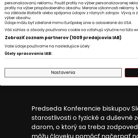
personalizovanú reklamu. Použiť profily na výber personalizovanej rekla
profily na výber prispôsobeného obsahu. Meranie výkonnosti reklamy. 
na základe štatistík alebo spájania údajov z rôznych zdrojov. Vývoj a
výber obsahu.
Údaje môžu byť zdieľané mimo Európskej únie a odosielané do USA.
Váš súhlas a zásady používania cookie sa vzťahujú výlučne na túto w
Zobraziť zoznam partnerov (1009 predajcovia IAB)
Vaše údaje používame na nasledujúce účely:
Účely spracovania IAB:
Uchovávanie alebo prístup k informáciám na zariadení
Nastavenia
Použiť obmedzené údaje na výber reklamy
Vytvoriť profily pre personalizovanú reklamu
Použiť profily na výber personalizovanej reklamy
Predseda Konferencie biskupov S
Vytvoriť profily na prispôsobenie obsahu
starostlivosti o fyzické a duševné 
darom, o ktorý sa treba zodpoved
Použiť profily na výber prispôsobeného obsahu
môžu človeku pomôcť načerpať nov