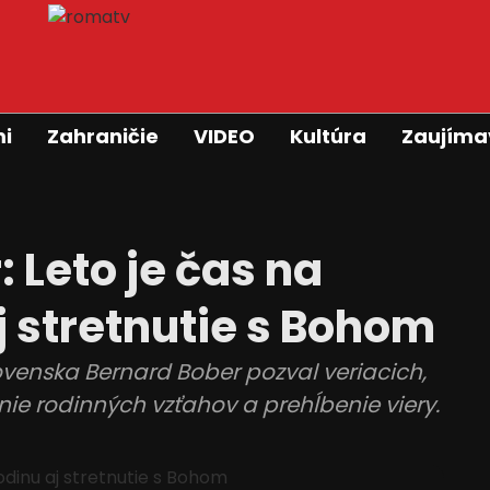
mi
Zahraničie
VIDEO
Kultúra
Zaujíma
 Leto je čas na
j stretnutie s Bohom
venska Bernard Bober pozval veriacich,
nie rodinných vzťahov a prehĺbenie viery.