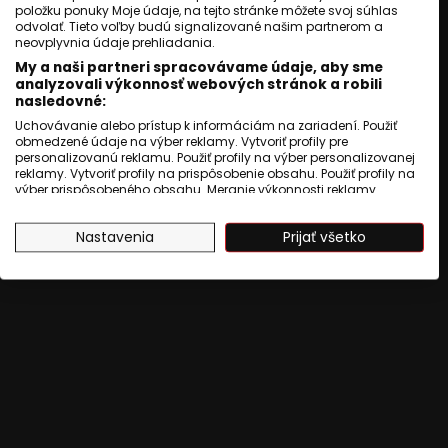
položku ponuky Moje údaje, na tejto stránke môžete svoj súhlas
krajiny musí takýto postup odmietnuť a je
odvolať. Tieto voľby budú signalizované našim partnerom a
neovplyvnia údaje prehliadania.
zvedavý, či Európska únia uplatní rovnaký
My a naši partneri spracovávame údaje, aby sme
meter pri posudzovaní vojenskej sily USA vo
analyzovali výkonnosť webových stránok a robili
Venezuele aj Ruska na Ukrajine.
nasledovné:
Uchovávanie alebo prístup k informáciám na zariadení. Použiť
obmedzené údaje na výber reklamy. Vytvoriť profily pre
Donald Trump
Venezuela
Nicolás Maduro
personalizovanú reklamu. Použiť profily na výber personalizovanej
reklamy. Vytvoriť profily na prispôsobenie obsahu. Použiť profily na
výber prispôsobeného obsahu. Meranie výkonnosti reklamy.
Vojenský útok USA
Caracas
Meranie výkonnosti obsahu. Pochopiť cieľové skupiny na základe
štatistík alebo spájania údajov z rôznych zdrojov. Vývoj a
Zobraziť komentáre
Nastavenia
Prijať všetko
zlepšovanie služieb. Použitie obmedzených údajov na výber
obsahu.
Údaje môžu byť zdieľané mimo Európskej únie a odosielané do
USA.
Váš súhlas a zásady používania cookie sa vzťahujú výlučne na
túto webovú stránku/aplikáciu.
Zobraziť zoznam partnerov (1009 predajcovia IAB)
Vaše údaje používame na nasledujúce účely:
Účely spracovania IAB:
Uchovávanie alebo prístup k