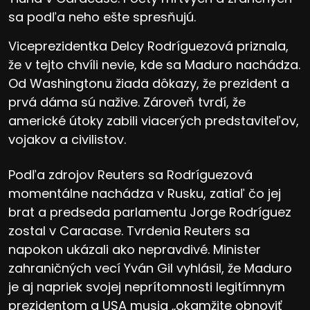
sa podľa neho ešte spresňujú.
Viceprezidentka Delcy Rodríguezová priznala,
že v tejto chvíli nevie, kde sa Maduro nachádza.
Od Washingtonu žiada dôkazy, že prezident a
prvá dáma sú nažive. Zároveň tvrdí, že
americké útoky zabili viacerých predstaviteľov,
vojakov a civilistov.
Podľa zdrojov Reuters sa Rodríguezová
momentálne nachádza v Rusku, zatiaľ čo jej
brat a predseda parlamentu Jorge Rodríguez
zostal v Caracase. Tvrdenia Reuters sa
napokon ukázali ako nepravdivé. Minister
zahraničných vecí Yván Gil vyhlásil, že Maduro
je aj napriek svojej neprítomnosti legitímnym
prezidentom a USA musia „okamžite obnoviť