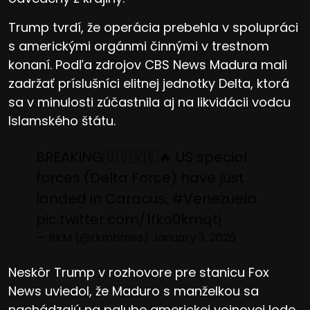
Trump tvrdí, že operácia prebehla v spolupráci
s americkými orgánmi činnými v trestnom
konaní. Podľa zdrojov CBS News Madura mali
zadržať príslušníci elitnej jednotky Delta, ktorá
sa v minulosti zúčastnila aj na likvidácii vodcu
Islamského štátu.
BREAKING🇺🇸🇻🇪🔥 US special
forces (Delta Force) have just
landed in Caracus,
#Venezuela
.
pic.twitter.com/1fko0kmqtj
— RKM (@rkmtimes)
January 3, 2026
Neskôr Trump v rozhovore pre stanicu Fox
News uviedol, že Maduro s manželkou sa
nachádzajú na palube americkej vojnovej lode