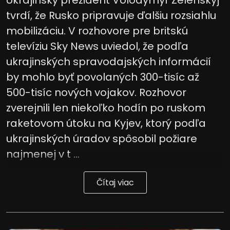
Ukrajinský prezident Volodymyr Zelenskyj
tvrdí, že Rusko pripravuje ďalšiu rozsiahlu
mobilizáciu. V rozhovore pre britskú
televíziu Sky News uviedol, že podľa
ukrajinských spravodajských informácií
by mohlo byť povolaných 300-tisíc až
500-tisíc nových vojakov. Rozhovor
zverejnili len niekoľko hodín po ruskom
raketovom útoku na Kyjev, ktorý podľa
ukrajinských úradov spôsobil požiare
najmenej v t ...
Čítaj viac