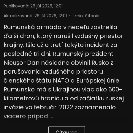
Publikované
:
26 júl 2026, 12:01
Aktualizované
:
26 júl 2026, 12:01
1
min. čítania
Rumunská armáda v nedeľu zostrelila
ďalší dron, ktorý narušil vzdušný priestor
krajiny. Išlo už o tretí takýto incident za
posledné tri dni. Rumunský prezident
Nicușor Dan následne obvinil Rusko z
porušovania vzdušného priestoru
členského štátu NATO a Európskej únie.
Rumunsko má s Ukrajinou viac ako 600-
kilometrovú hranicu a od začiatku ruskej
invázie vo februári 2022 zaznamenalo
viacero prípad ...
Čítaj viac