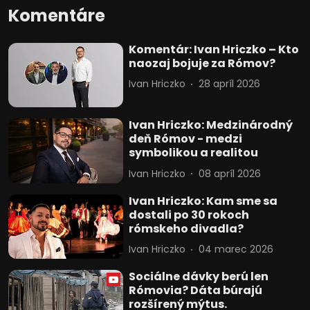
Komentáre
Komentár: Ivan Hriczko – Kto
naozaj bojuje za Rómov?
Ivan Hriczko
28 apríl 2026
Ivan Hriczko: Medzinárodný
deň Rómov - medzi
symbolikou a realitou
Ivan Hriczko
08 apríl 2026
Ivan Hriczko: Kam sme sa
dostali po 30 rokoch
rómskeho divadla?
Ivan Hriczko
04 marec 2026
Sociálne dávky berú len
Rómovia? Dáta búrajú
rozšírený mýtus.