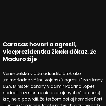
Caracas hovorí o agresii,
viceprezidentka žiada dôkaz, že
Maduro žije
Venezuelská vláda odsúdila útok ako
„mimoriadne vážnu vojenskú agresiu“ zo strany
USA. Minister obrany Vladimir Padrino López
nariadil rozmiestnenie ozbrojených síl po celej
krajine a potvrdil, že terčom bol aj komplex Fort
Tiuna v Caracase. Počty mŕtvych a zranených