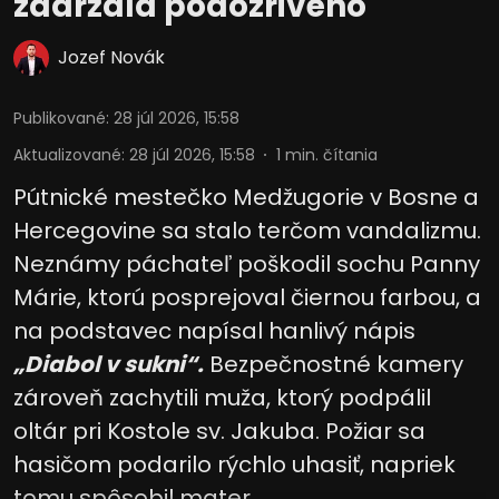
zadržala podozrivého
Jozef Novák
Publikované
:
28 júl 2026, 15:58
Aktualizované
:
28 júl 2026, 15:58
1
min. čítania
Pútnické mestečko Medžugorie v Bosne a
Hercegovine sa stalo terčom vandalizmu.
Neznámy páchateľ poškodil sochu Panny
Márie, ktorú posprejoval čiernou farbou, a
na podstavec napísal hanlivý nápis
„Diabol v sukni“.
Bezpečnostné kamery
zároveň zachytili muža, ktorý podpálil
oltár pri Kostole sv. Jakuba. Požiar sa
hasičom podarilo rýchlo uhasiť, napriek
tomu spôsobil mater ...