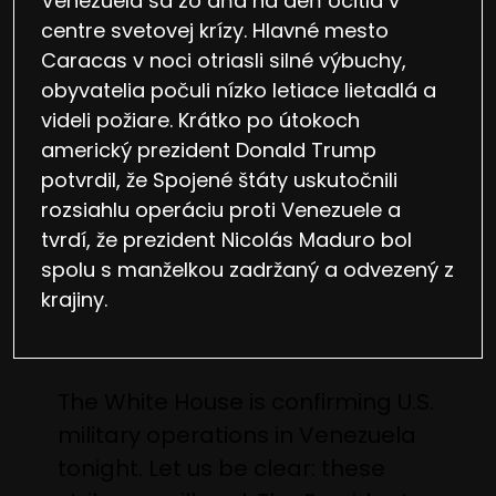
Venezuela sa zo dňa na deň ocitla v
centre svetovej krízy. Hlavné mesto
Caracas v noci otriasli silné výbuchy,
obyvatelia počuli nízko letiace lietadlá a
videli požiare. Krátko po útokoch
americký prezident Donald Trump
potvrdil, že Spojené štáty uskutočnili
rozsiahlu operáciu proti Venezuele a
tvrdí, že prezident Nicolás Maduro bol
spolu s manželkou zadržaný a odvezený z
krajiny.
The White House is confirming U.S.
military operations in Venezuela
tonight. Let us be clear: these