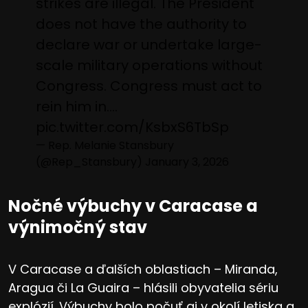
strikes are illegal. The President
does not have the authority to
declare war or undertake large-
scale military operations without
Congress. Congress must act to
rein him in.…
pic.twitter.com/KsbxS6TbSp
— Rep. Melanie Stansbury
(@Rep_Stansbury)
January 3, 2026
Nočné výbuchy v Caracase a
výnimočný stav
V Caracase a ďalších oblastiach – Miranda,
Aragua či La Guaira – hlásili obyvatelia sériu
explózií. Výbuchy bolo počuť aj v okolí letiska a