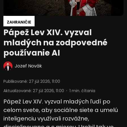
ZAHRANIČIE
Pápež Lev XIV. vyzval
mladých na zodpovedné
používanie AI
Jozef Novák
Publikované
:
27 júl 2026, 11:00
Aktualizované
:
27 júl 2026, 11:00
1
min. čítania
Pápež Lev XIV. vyzval mladých ľudí po
celom svete, aby sociálne siete a umelú
inteligenciu využívali rozvážne,
disciplinovane a s mierou. Urobil tak vo