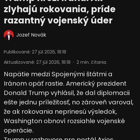
zlyhajú rokovania, príde
razantný vojenský úder
Jozef Novák
Publikované
:
27 júl 2026, 18:18
Aktualizované
:
27 júl 2026, 18:18
2
min. čítania
Napätie medzi Spojenými štátmi a
Iránom opäť rastie. Americký prezident
Donald Trump vyhlásil, že dal diplomacii
ešte jednu príležitosť, no zároveň varoval,
že ak rokovania neprinesú výsledok,
Washington obnoví rozsiahle vojenské
operácie.
Trump v rozhovore pre portál Axios