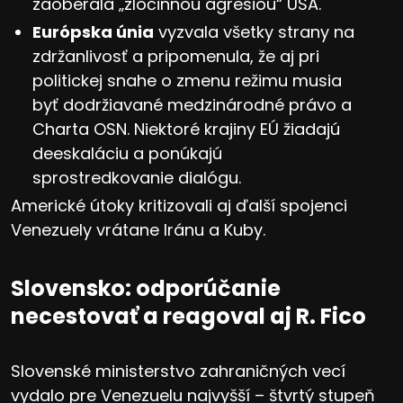
zaoberala „zločinnou agresiou“ USA.
Európska únia
vyzvala všetky strany na
zdržanlivosť a pripomenula, že aj pri
politickej snahe o zmenu režimu musia
byť dodržiavané medzinárodné právo a
Charta OSN. Niektoré krajiny EÚ žiadajú
deeskaláciu a ponúkajú
sprostredkovanie dialógu.
Americké útoky kritizovali aj ďalší spojenci
Venezuely vrátane Iránu a Kuby.
Slovensko: odporúčanie
necestovať a reagoval aj R. Fico
Slovenské ministerstvo zahraničných vecí
vydalo pre Venezuelu najvyšší – štvrtý stupeň