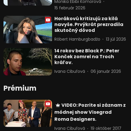
Monika Ebibi Komorová
15 február 2026
Vývoj a zlepšovanie služieb
Horákovú kritizujú za kilá
Použitie obmedzených údajov na výber
navyše. Prvýkrát prezradila
obsahu
skutočný dôvod
Špeciálne funkcie IAB:
Róbert Hamburgbadžo
13 júl 2026
Používanie presných údajov o
14 rokov bez Black P.: Peter
geografickej polohe
Konček zomrel na Troch
kráľov.
Identifikácia zariadení na základe
aktívne vyžiadaných informácií
Ivana Cibuľová
06 január 2026
Účely spracovania, ktoré nie sú v kompetencii IAB:
Prémium
Potrebný
Výkon
VIDEO: Pozrite si záznam z
módnej show Visegrad
Funkčné
Roma Designers.
Reklama
Ivana Cibuľová
19 október 2017