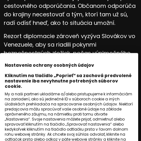
cestovného odporúčania. Občanom odporúča
do krajiny necestovať a tým, ktorí tam už sú,
radí odísť hneď, ako to situácia umožní.
Rezort diplomacie zároveň vyzýva Slovákov vo
Venezuele, aby sa riadili pokynmi
bezpečnostných zložiek, počas výnimočného
stavu nevychádzali von a v prípade núdze
Nastavenia ochrany osobných údajov
kontaktovali krízové centrum ministerstva.
Kliknutím na tlačidlo „Poprieť“ sa zachová predvolené
nastavenie iba nevyhnutne potrebných súborov
Premiér Robert Fico označil americkú operáciu
cookie.
za ďalší dôkaz rozkladu povojnového
My a naši partneri ukladáme a/alebo pristupujeme k informáciám
na zariadení, ako sú jedinečné ID v súboroch cookie a iných
svetového poriadku. Podľa neho sa opäť
úložiskách prehliadača na spracovanie osobných údajov. Niektorí
ukazuje, že veľké štáty používajú vojenskú silu
predajcovia môžu spracúvať vaše osobné údaje na základe
oprávneného záujmu, na námietku proti tomu otvorte
bez mandátu Bezpečnostnej rady OSN,
„Nastavenia“. Svoje nastavenia môžete prijať, odmietnuť alebo
spravovať kliknutím na tlačidlo „Spravovať nastavenia“ alebo
podobne ako pri vojne v Iraku či inde vo svete.
kedykoľvek kliknutím na tlačidlo odtlačku prsta v ľavom dolnom
rohu webovej stránky. Ak chcete svoj súhlas odvolať, kliknite na
Fico hovorí, že ako predseda vlády malej
odtlačok prsta alebo odkaz v päte webovej stránky a kliknite na