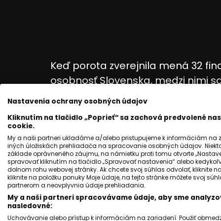
Keď porota zverejnila mená 32 fin
osobnosť Slovenska, medzi nimi sa
prihlásených pedagógov postúpil 
Nastavenia ochrany osobných údajov
stavia na rešpekte, inklúzii a zm
Kliknutím na tlačidlo „Poprieť“ sa zachová predvolené n
nielen pre školstvo, ale aj ako sil
cookie.
My a naši partneri ukladáme a/alebo pristupujeme k informáciám na za
Michal Sivák dnes pôsobí ako učit
iných úložiskách prehliadača na spracovanie osobných údajov. Niekt
základe oprávneného záujmu, na námietku proti tomu otvorte „Nastaven
žiakov so všeobecným intelektový
spravovať kliknutím na tlačidlo „Spravovať nastavenia“ alebo kedykoľv
dolnom rohu webovej stránky. Ak chcete svoj súhlas odvolať, kliknite n
bodu však nebola samozrejmá. Už a
kliknite na položku ponuky Moje údaje, na tejto stránke môžete svoj sú
partnerom a neovplyvnia údaje prehliadania.
cestou z generačnej chudoby aj z 
My a naši partneri spracovávame údaje, aby sme analyzov
miestom prijatia a pochopenia. Prá
nasledovné:
Uchovávanie alebo prístup k informáciám na zariadení. Použiť obmedzen