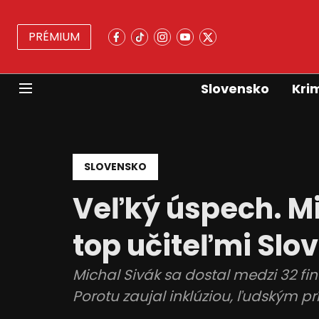
PRÉMIUM
Slovensko
Kri
SLOVENSKO
Veľký úspech. Mi
top učiteľmi Slo
Michal Sivák sa dostal medzi 32 fin
Porotu zaujal inklúziou, ľudským p