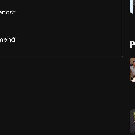
enosti
amená