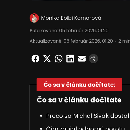
Monika Ebibi Komorová
Publikované
:
05 február 2026, 01:20
Aktualizované
:
05 február 2026, 01:20
2
min
Čo sa v článku dočítate:
Čo sa v článku dočítate
Prečo sa Michal Sivák dostal 
Čím zaujal odbornú porotu