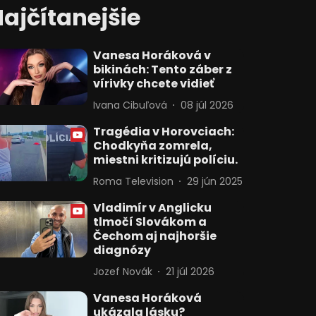
ajčítanejšie
Vanesa Horáková v
bikinách: Tento záber z
vírivky chcete vidieť
Ivana Cibuľová
08 júl 2026
Tragédia v Horovciach:
Chodkyňa zomrela,
miestni kritizujú políciu.
Roma Television
29 jún 2025
Vladimír v Anglicku
tlmočí Slovákom a
Čechom aj najhoršie
diagnózy
Jozef Novák
21 júl 2026
Vanesa Horáková
ukázala lásku?