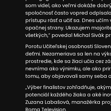
Meranie výkonnosti reklamy
som videl, ako veľmi dokáže dobrý u
Meranie výkonnosti obsahu
spoločnosť často vopred odpísal
prístupu rásť a učiť sa. Dnes učím 
Pochopiť cieľové skupiny na základe štatistík alebo sp
zdrojov
opačnej strany. Ukazujem majorite
všetkých,“ povedal Michal Sivák p
Vývoj a zlepšovanie služieb
Porotu Učiteľskej osobnosti Slove
Použitie obmedzených údajov na výber obsahu
deťmi. Nezameriava sa len na výko
Špeciálne funkcie IAB:
prostredie, kde sa žiaci učia cez zá
Používanie presných údajov o geografickej polohe
nevníma ako výnimku, ale ako prir
Identifikácia zariadení na základe aktívne vyžiadaných
tomu, aby objavovali samy seba a v
Účely spracovania, ktoré nie sú v kompetencii IAB:
„Výber finalistov zohľadňuje, aký
Potrebný
potenciál každého žiaka a aké ino
Výkon
Zuzana Labašová, manažérka proje
Funkčné
Roma Television.