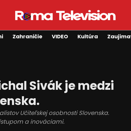
mi
Zahraničie
VIDEO
Kultúra
Zaujíma
chal Sivák je medzi
venska.
alistov Učiteľskej osobnosti Slovenska.
rístupom a inováciami.