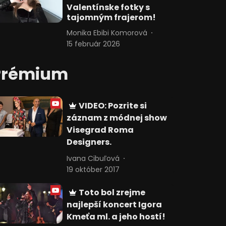
Valentínske fotky s
tajomným frajerom!
Monika Ebibi Komorová
15 február 2026
Prémium
VIDEO: Pozrite si
záznam z módnej show
Visegrad Roma
Designers.
Ivana Cibuľová
19 október 2017
Toto bol zrejme
najlepší koncert Igora
Kmeťa ml. a jeho hostí!