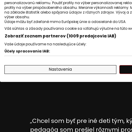
stane učiteľom.
personalizovanú reklamu. Použiť profily na výber personalizovanej rekla
profily na výber prispôsobeného obsahu. Meranie výkonnosti reklamy. 
na základe štatistík alebo spájania údajov z rôznych zdrojov. Vývoj a
výber obsahu.
Údaje môžu byť zdieľané mimo Európskej únie a odosielané do USA.
Váš súhlas a zásady používania cookie sa vzťahujú výlučne na túto w
Zobraziť zoznam partnerov (1009 predajcovia IAB)
Vaše údaje používame na nasledujúce účely:
Účely spracovania IAB:
Uchovávanie alebo prístup k informáciám na zariadení
Nastavenia
Použiť obmedzené údaje na výber reklamy
Vytvoriť profily pre personalizovanú reklamu
Použiť profily na výber personalizovanej reklamy
Vytvoriť profily na prispôsobenie obsahu
„Chcel som byť pre iné deti tým, k
Použiť profily na výber prispôsobeného obsahu
pedagóg som prešiel rôznymi prost