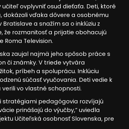
čiteľ ovplyvniť osud dieťaťa. Deti, ktoré
a, dokázali vďaka dôvere a osobnému
v Bratislave a snažím sa o inklúziu z
ájania údajov z rôznych
, že rozmanitosť a prijatie obohacujú
re Roma Television.
nska zaujal najmä jeho spôsob práce s
n či známky. V triede vytvára
žitok, príbeh a spoluprácu. Inklúciu
odzenú súčasť vyučovania. Deti vedie k
 informácií
erili vo vlastné schopnosti.
mi stratégiami pedagógovia rozvíjajú
vácie prinášajú do výučby,“ uviedla
ktu Učiteľská osobnosť Slovenska, pre