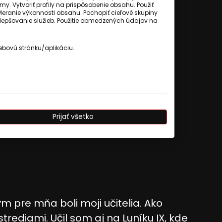
my. Vytvoriť profily na prispôsobenie obsahu. Použiť
Meranie výkonnosti obsahu. Pochopiť cieľové skupiny
 zlepšovanie služieb. Použitie obmedzených údajov na
ebovú stránku/aplikáciu.
Prijať všetko
ým pre mňa boli moji učitelia. Ako
rediami. Učil som aj na Luníku IX, kde