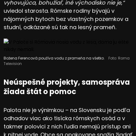
vyhovujúca, bohužiaľ, iné východisko nie je,“
uviedol starosta. Rómske rodiny bývajú v
nájomných bytoch bez vlastných pozemkov a
studní, odkázané sú tak na lesný prameň.
Božena Ferencová používa vodu z prameňa na všetko.
Foto: Roma
Television
Neúspešné projekty, samospráva
žiada štát o pomoc
Palota nie je výnimkou – na Slovensku je podľa
odhadov viac ako tisícka rómskych osád a v
takmer polovici z nich ľudia nemajú prístup ani
k pitnej vode. Obce sa opakovane snažia žiadať