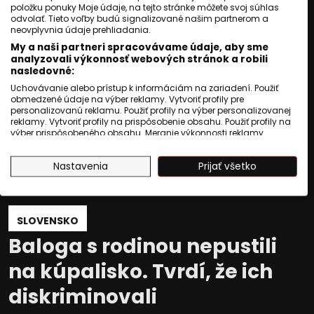
položku ponuky Moje údaje, na tejto stránke môžete svoj súhlas
odvolať. Tieto voľby budú signalizované našim partnerom a
neovplyvnia údaje prehliadania.
My a naši partneri spracovávame údaje, aby sme
analyzovali výkonnosť webových stránok a robili
nasledovné:
Uchovávanie alebo prístup k informáciám na zariadení. Použiť
obmedzené údaje na výber reklamy. Vytvoriť profily pre
personalizovanú reklamu. Použiť profily na výber personalizovanej
reklamy. Vytvoriť profily na prispôsobenie obsahu. Použiť profily na
výber prispôsobeného obsahu. Meranie výkonnosti reklamy.
Meranie výkonnosti obsahu. Pochopiť cieľové skupiny na základe
štatistík alebo spájania údajov z rôznych zdrojov. Vývoj a
Nastavenia
Prijať všetko
zlepšovanie služieb. Použitie obmedzených údajov na výber
obsahu.
Údaje môžu byť zdieľané mimo Európskej únie a odosielané do
USA.
Váš súhlas a zásady používania cookie sa vzťahujú výlučne na
SLOVENSKO
túto webovú stránku/aplikáciu.
Baloga s rodinou nepustili
Zobraziť zoznam partnerov (1009 predajcovia IAB)
Vaše údaje používame na nasledujúce účely:
na kúpalisko. Tvrdí, že ich
Účely spracovania IAB:
diskriminovali
Uchovávanie alebo prístup k