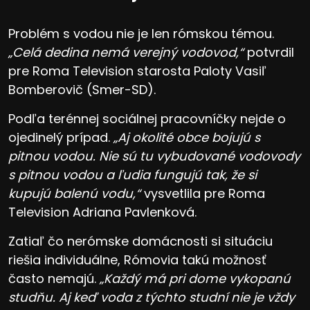
Problém s vodou nie je len rómskou témou.
„Celá dedina nemá verejný vodovod,“
potvrdil
pre Roma Television starosta Paloty Vasiľ
Bomberovič (Smer-SD).
Podľa terénnej sociálnej pracovníčky nejde o
ojedinelý prípad.
„Aj okolité obce bojujú s
pitnou vodou. Nie sú tu vybudované vodovody
s pitnou vodou a ľudia fungujú tak, že si
kupujú balenú vodu,“
vysvetlila pre Roma
Television Adriana Pavlenková.
Zatiaľ čo nerómske domácnosti si situáciu
riešia individuálne, Rómovia takú možnosť
často nemajú.
„Každý má pri dome vykopanú
studňu. Aj keď voda z týchto studní nie je vždy