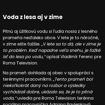
Voda z lesa aj v zime
Pitnú aj úžitkovú vodu si ľudia nosia z lesného
prameňa neďaleko obce. V lete je to náročné,
v zime ešte ťažšie.
„V lete sa to dá, ale v zime je
to problém. Keď napadne veľa snehu, je ťažké
ísť do lesa po vodu,“
opísal Vladimír Ferenc pre
Roma Television.
Na prameň dohliada aj obec v spolupráci s
terénnymi pracovníkmi.
„Tento prameň bol
niekoľkokrát daný na rozbor a výsledky
vychádzali dobre, ukázalo sa, že je to pitná
voda,“
uviedla pre Roma Television terénna
sociálna pracovníčka Adriana Pavlenková.