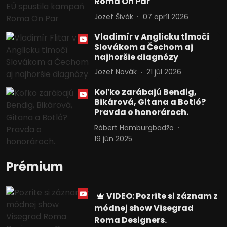
Roma On Par
Jozef Šivák
07 apríl 2026
Vladimír v Anglicku tlmočí
Slovákom a Čechom aj
najhoršie diagnózy
Jozef Novák
21 júl 2026
Koľko zarábajú Bendig,
Bikárová, Gitana a Botló?
Pravda o honorároch.
Róbert Hamburgbadžo
19 jún 2025
Prémium
VIDEO: Pozrite si záznam z
módnej show Visegrad
Roma Designers.