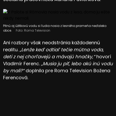
Pitnú aj úžitkovú vodu si ľudia nosia z lesného prameňa neďaleko
obce.
Foto: Roma Television
Ani rozbory však neodstránia každodennú
realitu.
„Lenže keď odtiaľ tečie mútna voda,
deti z nej chorľavejú a mávajú hnačky,“
hovorí
Vladimír Ferenc.
„Musia ju piť, lebo akú inú vodu
by mali?“
doplnila pre Roma Television Božena
Ferencová.