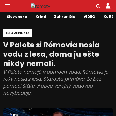
Slovensko
Krimi
Zahraničie
VIDEO
Kultú
SLOVENSKO
V Palote si Rómovia nosia
vodu z lesa, doma ju ešte
nikdy nemali.
V Palote nemajú v domoch vodu, Rómovia ju
roky nosia z lesa. Starosta priznáva, že bez
pomoci štátu si obec verejný vodovod
nevybuduje.