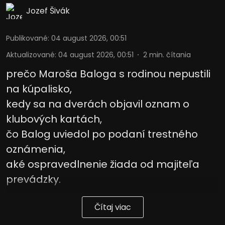
informáciám na zariadení
Jozef Šivák
Použiť obmedzené údaje na výber
reklamy
Publikované
:
04 august 2026, 00:51
Vytvoriť profily pre personalizovanú
Aktualizované
:
04 august 2026, 00:51
2
min. čítania
reklamu
prečo Maroša Baloga s rodinou nepustili
Použiť profily na výber personalizovanej
na kúpalisko,
reklamy
kedy sa na dverách objavil oznam o
Vytvoriť profily na prispôsobenie
obsahu
klubových kartách,
čo Balog uviedol po podaní trestného
Použiť profily na výber prispôsobeného
obsahu
oznámenia,
aké ospravedlnenie žiada od majiteľa
Meranie výkonnosti reklamy
prevádzky.
Meranie výkonnosti obsahu
Čítaj viac
Pochopiť cieľové skupiny na základe
štatistík alebo spájania údajov z
rôznych zdrojov