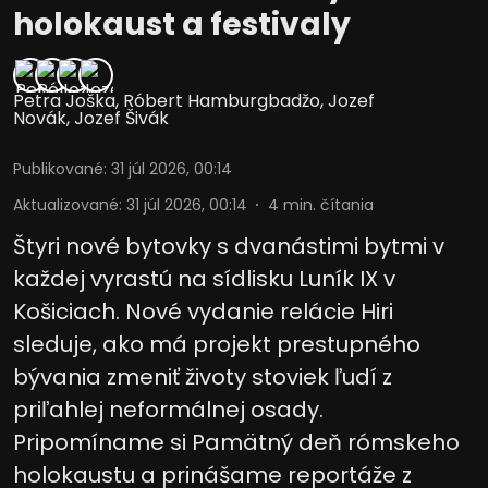
holokaust a festivaly
Petra Joška
,
Róbert Hamburgbadžo
,
Jozef
Novák
,
Jozef Šivák
Publikované
:
31 júl 2026, 00:14
Aktualizované
:
31 júl 2026, 00:14
4
min. čítania
Štyri nové bytovky s dvanástimi bytmi v
každej vyrastú na sídlisku Luník IX v
Košiciach. Nové vydanie relácie Hiri
sleduje, ako má projekt prestupného
bývania zmeniť životy stoviek ľudí z
priľahlej neformálnej osady.
Pripomíname si Pamätný deň rómskeho
holokaustu a prinášame reportáže z