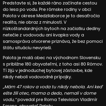
Predstavte si, že každé ráno začínate cestou
do lesa po vodu. Pre rómske rodiny v obci
Palota v okrese Medzilaborce je to desaťročia
realita, nie obraz z minulosti. V
nízkoštandardných bytoch na začiatku dediny
netečie z vodovodu ani kvapka vody a
samospráva otvorene priznáva, že bez pomoci
štátu situáciu nevyrieši.
Palota je malá obec na východnom Slovensku
s približne 180 obyvateľmi, z toho asi 80 Rómov.
Tí žijú v jednoduchej bytovej zástavbe, kde
nikdy neboli vodovodné prípojky.
„Mám 47 rokov a voda tu nikdy nebola. Ani keď
ešte žili otec, mama a dedo, nemali v dome
vodu,“
povedal pre Roma Television Vladimír
Ferenc, obyvateľ Paloty.