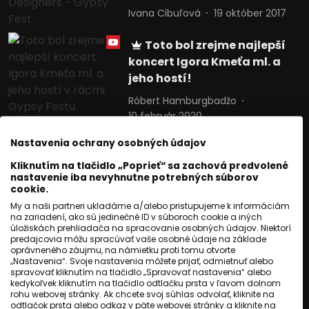
Ivana Cibuľová
19 október 2017
Toto bol zrejme najlepší
koncert Igora Kmeťa ml. a
jeho hostí!
Róbert Hamburgbadžo
10 február 2020
Nastavenia ochrany osobných údajov
Pozrite si záznam z
koncertu nemeckého
Kliknutím na tlačidlo „Poprieť“ sa zachová predvolené
nastavenie iba nevyhnutne potrebných súborov
speváka Ricarda Kwieka.
cookie.
Roma Television
My a naši partneri ukladáme a/alebo pristupujeme k informáciám
na zariadení, ako sú jedinečné ID v súboroch cookie a iných
15 september 2023
úložiskách prehliadača na spracovanie osobných údajov. Niektorí
predajcovia môžu spracúvať vaše osobné údaje na základe
Mária Pavlijová: Prvá
oprávneného záujmu, na námietku proti tomu otvorte
„Nastavenia“. Svoje nastavenia môžete prijať, odmietnuť alebo
rómska baletka, ktorá si
spravovať kliknutím na tlačidlo „Spravovať nastavenia“ alebo
splnila svoj sen.
kedykoľvek kliknutím na tlačidlo odtlačku prsta v ľavom dolnom
rohu webovej stránky. Ak chcete svoj súhlas odvolať, kliknite na
Ivana Cibuľová
20 október 2024
odtlačok prsta alebo odkaz v päte webovej stránky a kliknite na