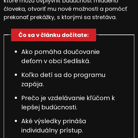
ktoré môžu ovplyvniť budúcnosť mladého
človeka, otvoriť mu nové možnosti a pomôcť
prekonať prekážky, s ktorými sa stretáva.
Čo sa v článku dočítate:
Ako pomáha doučovanie
deťom v obci Sedliská.
Koľko detí sa do programu
zapája.
Prečo je vzdelávanie kľúčom k
lepšej budúcnosti.
Aké výsledky prináša
individuálny prístup.