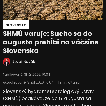
SLOVENSKO
SHMÚ varuje: Sucho sa do
augusta prehĺbi na väčšine
Slovenska
Jozef Novák
Publikované
:
31 júl 2026, 10:04
Aktualizované
:
31 júl 2026, 10:04
1
min. čítania
Slovenský hydrometeorologický ústav
(SHMÚ) očakáva, že do 5. augusta sa
pôdne sucho na Slovensku ešte zhorší.