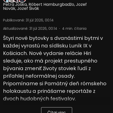
Petra Joška
,
Róbert Hamburgbadžo
,
Jozef
Novák
,
Jozef Šivák
Publikované
:
31 júl 2026, 00:14
Aktualizované
:
31 júl 2026, 00:14
4
min. čítania
Štyri nové bytovky s dvanástimi bytmi v
každej vyrastú na sídlisku Luník IX v
Košiciach. Nové vydanie relácie Hiri
sleduje, ako má projekt prestupného
bývania zmeniť životy stoviek ľudí z
priľahlej neformálnej osady.
Pripomíname si Pamätný deň rómskeho
holokaustu a prinášame reportáže z
dvoch hudobných festivalov.
Čítaj viac