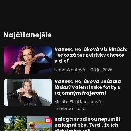
Najčítanejšie
Vanesa Horáková v bikinách:
Tento záber z vírivky chcete
vidieť
Ivana Cibuľová
08 júl 2026
Vanesa Horáková ukázala
lásku? Valentínske fotky s
tajomným frajerom!
Monika Ebibi Komorová
15 február 2026
Baloga s rodinou nepustili
na kúpalisko. Tvrdí, že ich
diskriminovali