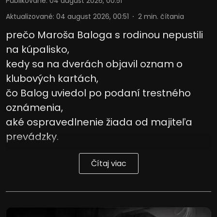
Publikované
:
04 august 2026, 00:51
Aktualizované
:
04 august 2026, 00:51
2
min. čítania
Vývoj a zlepšovanie služieb
prečo Maroša Baloga s rodinou nepustili
Použitie obmedzených údajov na výber
na kúpalisko,
obsahu
kedy sa na dverách objavil oznam o
Špeciálne funkcie IAB:
klubových kartách,
Používanie presných údajov o
geografickej polohe
čo Balog uviedol po podaní trestného
oznámenia,
Identifikácia zariadení na základe
aktívne vyžiadaných informácií
aké ospravedlnenie žiada od majiteľa
Účely spracovania, ktoré nie sú v kompetencii IAB:
prevádzky.
Potrebný
Čítaj viac
Výkon
Funkčné
Reklama