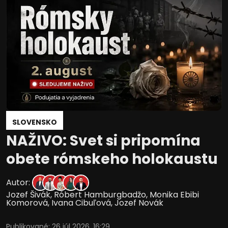
SLOVENSKO
NAŽIVO: Svet si pripomína
obete rómskeho holokaustu
Autor:
Jozef Šivák
,
Róbert Hamburgbadžo
,
Monika Ebibi
Komorová
,
Ivana Cibuľová
,
Jozef Novák
Publikované
:
26 júl 2026, 16:29