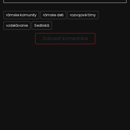
rómske komunity
rómske deti
rozvojové tímy
vzdelávanie
Sedliská
Zobraziť komentáre