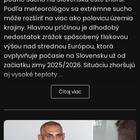
Podľa meteorológov sa extrémne sucho
môže rozšíriť na viac ako polovicu územia
krajiny. Hlavnou príčinou je dlhodobý
nedostatok zrážok spôsobený tlakovou
výšou nad strednou Európou, ktorá
ovplyvňuje počasie na Slovensku už od
začiatku zimy 2025/2026. Situáciu zhoršujú
aj vysoké teploty ...
Čítaj viac