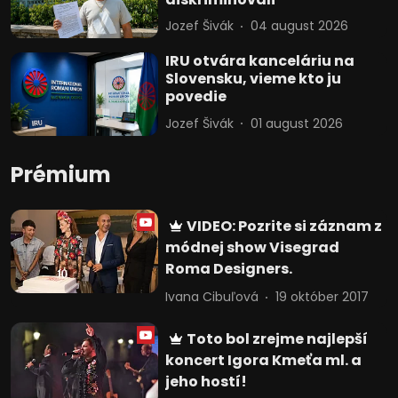
Jozef Šivák
04 august 2026
IRU otvára kanceláriu na
Slovensku, vieme kto ju
povedie
Jozef Šivák
01 august 2026
Prémium
VIDEO: Pozrite si záznam z
módnej show Visegrad
Roma Designers.
Ivana Cibuľová
19 október 2017
Toto bol zrejme najlepší
koncert Igora Kmeťa ml. a
jeho hostí!