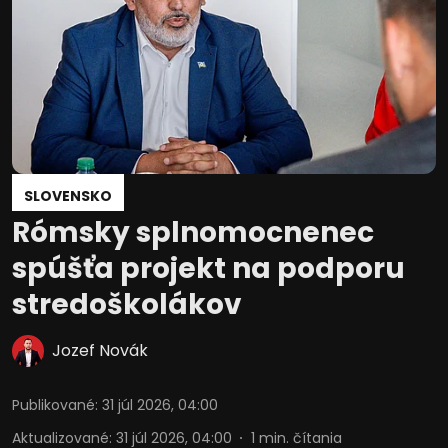
SLOVENSKO
Rómsky splnomocnenec
spúšťa projekt na podporu
stredoškolákov
Jozef Novák
Publikované
:
31 júl 2026, 04:00
Aktualizované
:
31 júl 2026, 04:00
1
min. čítania