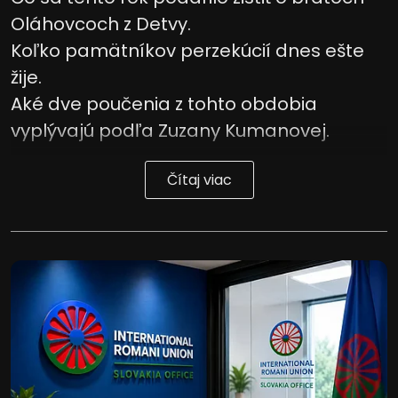
Oláhovcoch z Detvy.
Koľko pamätníkov perzekúcií dnes ešte
žije.
Aké dve poučenia z tohto obdobia
vyplývajú podľa Zuzany Kumanovej.
Čítaj viac