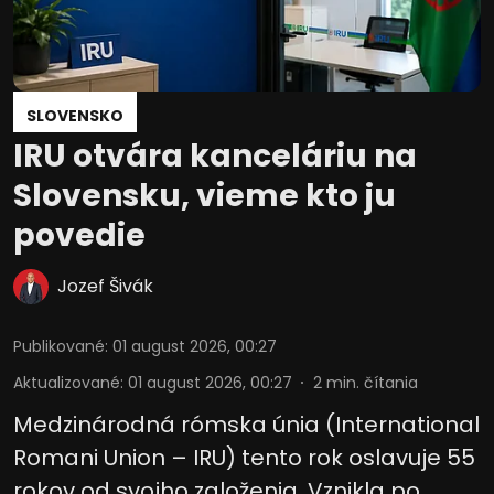
SLOVENSKO
IRU otvára kanceláriu na
Slovensku, vieme kto ju
povedie
Jozef Šivák
Publikované
:
01 august 2026, 00:27
Aktualizované
:
01 august 2026, 00:27
2
min. čítania
Medzinárodná rómska únia (International
Romani Union – IRU) tento rok oslavuje 55
rokov od svojho založenia. Vznikla po