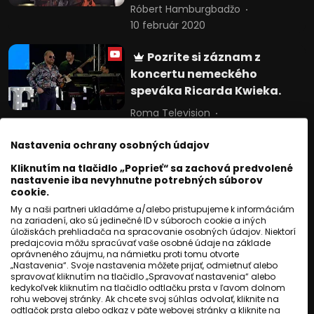
Róbert Hamburgbadžo
10 február 2020
Pozrite si záznam z
koncertu nemeckého
speváka Ricarda Kwieka.
Roma Television
15 september 2023
Nastavenia ochrany osobných údajov
Mária Pavlijová: Prvá
Kliknutím na tlačidlo „Poprieť“ sa zachová predvolené
rómska baletka, ktorá si
nastavenie iba nevyhnutne potrebných súborov
cookie.
splnila svoj sen.
My a naši partneri ukladáme a/alebo pristupujeme k informáciám
Ivana Cibuľová
20 október 2024
na zariadení, ako sú jedinečné ID v súboroch cookie a iných
úložiskách prehliadača na spracovanie osobných údajov. Niektorí
predajcovia môžu spracúvať vaše osobné údaje na základe
Komentáre
oprávneného záujmu, na námietku proti tomu otvorte
„Nastavenia“. Svoje nastavenia môžete prijať, odmietnuť alebo
spravovať kliknutím na tlačidlo „Spravovať nastavenia“ alebo
kedykoľvek kliknutím na tlačidlo odtlačku prsta v ľavom dolnom
Komentár: Ivan Hriczko – Kto
rohu webovej stránky. Ak chcete svoj súhlas odvolať, kliknite na
naozaj bojuje za Rómov?
odtlačok prsta alebo odkaz v päte webovej stránky a kliknite na