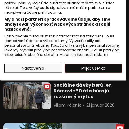
položku ponuky Moje údaje, na tejto stránke môžete svoj súhlas
Ivan Hriczko
28 apríl 2026
odvolať. Tieto voľby budú signalizované našim partnerom a
neovplyvnia údaje prehliadania.
My a naši partneri spracovávame údaje, aby sme
Ivan Hriczko: Medzinárodný
analyzovali výkonnosť webových stránok a robili
deň Rómov - medzi
nasledovné:
symbolikou a realitou
Uchovávanie alebo prístup k informáciám na zariadení. Použiť
obmedzené údaje na výber reklamy. Vytvoriť profily pre
Ivan Hriczko
08 apríl 2026
personalizovanú reklamu. Použiť profily na výber personalizovanej
reklamy. Vytvoriť profily na prispôsobenie obsahu. Použiť profily na
Ivan Hriczko: Kam sme sa
výber prispôsobeného obsahu. Meranie výkonnosti reklamy.
dostali po 30 rokoch
Meranie výkonnosti obsahu. Pochopiť cieľové skupiny na základe
štatistík alebo spájania údajov z rôznych zdrojov. Vývoj a
rómskeho divadla?
Nastavenia
Prijať všetko
zlepšovanie služieb. Použitie obmedzených údajov na výber
obsahu.
Ivan Hriczko
04 marec 2026
Údaje môžu byť zdieľané mimo Európskej únie a odosielané do
USA.
Sociálne dávky berú len
Váš súhlas a zásady používania cookie sa vzťahujú výlučne na
Rómovia? Dáta búrajú
túto webovú stránku/aplikáciu.
rozšírený mýtus.
Zobraziť zoznam partnerov (1010 predajcovia IAB)
Viliam Páleník
21 január 2026
Vaše údaje používame na nasledujúce účely:
Účely spracovania IAB:
Uchovávanie alebo prístup k