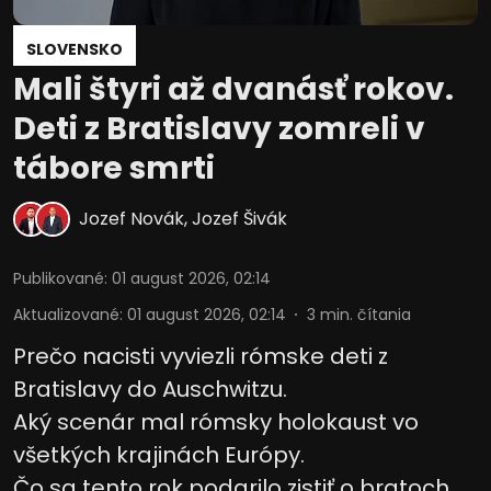
SLOVENSKO
Mali štyri až dvanásť rokov.
Deti z Bratislavy zomreli v
tábore smrti
Jozef Novák
,
Jozef Šivák
Publikované
:
01 august 2026, 02:14
Aktualizované
:
01 august 2026, 02:14
3
min. čítania
Prečo nacisti vyviezli rómske deti z
Bratislavy do Auschwitzu.
Aký scenár mal rómsky holokaust vo
všetkých krajinách Európy.
Čo sa tento rok podarilo zistiť o bratoch