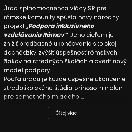
Úrad splnomocnenca vlády SR pre
rómske komunity spúšťa nový národný
projekt „
Podpora inkluzívneho
vzdelávania Rómov“
. Jeho cieľom je
znížiť predčasné ukončovanie školskej
dochádzky, zvýšiť úspešnosť rómskych
žiakov na stredných školách a overiť nový
model podpory.
Podľa úradu je každé úspešné ukončenie
stredoškolského štúdia prínosom nielen
pre samotného mladého ...
Čítaj viac