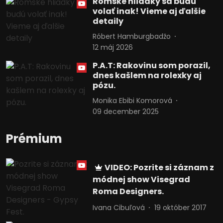
Rómske hliadky sa budú
volať inak! Vieme aj ďalšie
detaily
Róbert Hamburgbadžo
12 máj 2026
P.A.T: Rakovinu som porazil,
dnes kašlem na rolexky aj
pózu.
Monika Ebibi Komorová
09 december 2025
Prémium
VIDEO: Pozrite si záznam z
módnej show Visegrad
Roma Designers.
Ivana Cibuľová
19 október 2017