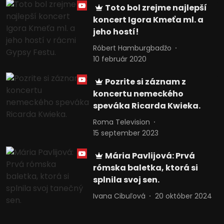
Toto bol zrejme najlepší
koncert Igora Kmeťa ml. a
jeho hostí!
Róbert Hamburgbadžo
10 február 2020
Pozrite si záznam z
koncertu nemeckého
speváka Ricarda Kwieka.
Roma Television
15 september 2023
Mária Pavlijová: Prvá
rómska baletka, ktorá si
splnila svoj sen.
Ivana Cibuľová
20 október 2024