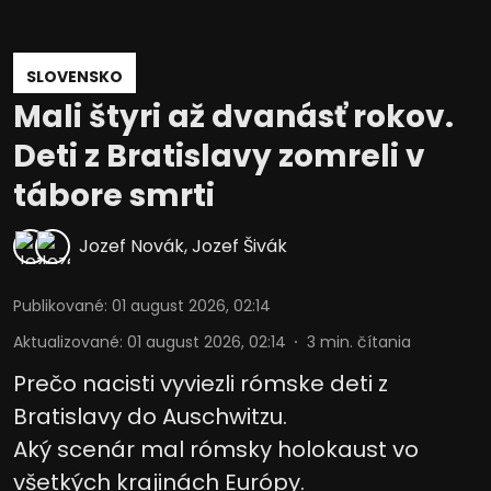
SLOVENSKO
Mali štyri až dvanásť rokov.
Deti z Bratislavy zomreli v
tábore smrti
Jozef Novák
,
Jozef Šivák
Publikované
:
01 august 2026, 02:14
Aktualizované
:
01 august 2026, 02:14
3
min. čítania
Prečo nacisti vyviezli rómske deti z
Bratislavy do Auschwitzu.
Aký scenár mal rómsky holokaust vo
všetkých krajinách Európy.