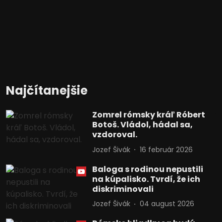
Najčítanejšie
Zomrel rómsky kráľ Róbert
Botoš. Vládol, hádal sa,
vzdoroval.
Jozef Šivák
16 február 2026
Baloga s rodinou nepustili
na kúpalisko. Tvrdí, že ich
diskriminovali
Jozef Šivák
04 august 2026