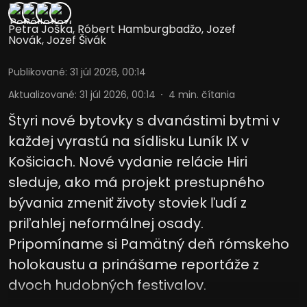
Petra Joška
,
Róbert Hamburgbadžo
,
Jozef
Novák
,
Jozef Šivák
Publikované
:
31 júl 2026, 00:14
Aktualizované
:
31 júl 2026, 00:14
4
min. čítania
Štyri nové bytovky s dvanástimi bytmi v
každej vyrastú na sídlisku Luník IX v
Košiciach. Nové vydanie relácie Hiri
sleduje, ako má projekt prestupného
bývania zmeniť životy stoviek ľudí z
priľahlej neformálnej osady.
Pripomíname si Pamätný deň rómskeho
holokaustu a prinášame reportáže z
dvoch hudobných festivalov.