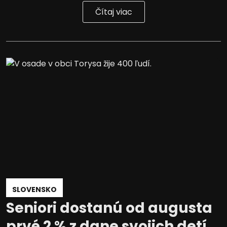
Čítaj viac
SLOVENSKO
Seniori dostanú od augusta
prvé 2 % z dane svojich detí