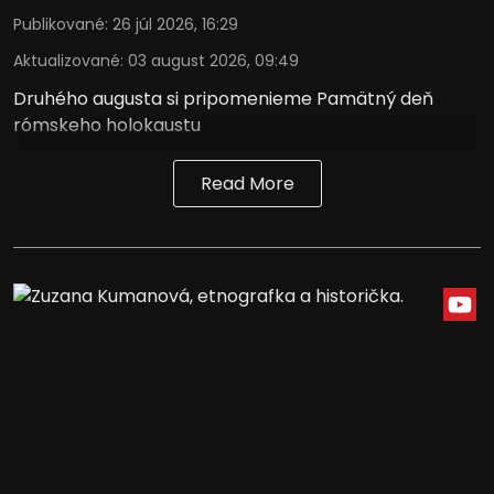
Publikované
:
26 júl 2026, 16:29
Vývoj a zlepšovanie služieb
Aktualizované
:
03 august 2026, 09:49
Použitie obmedzených údajov na výber
Druhého augusta si pripomenieme Pamätný deň
obsahu
rómskeho holokaustu
Špeciálne funkcie IAB:
Používanie presných údajov o
Read More
geografickej polohe
Identifikácia zariadení na základe
aktívne vyžiadaných informácií
Účely spracovania, ktoré nie sú v kompetencii IAB:
Potrebný
Výkon
Funkčné
Reklama