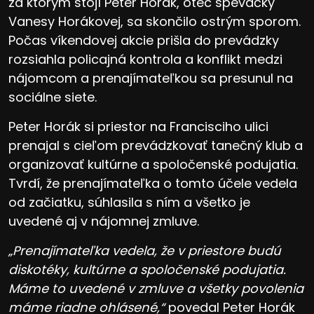
za ktorým stojí Peter Horák, otec speváčky
Vanesy Horákovej, sa skončilo ostrým sporom.
Počas víkendovej akcie prišla do prevádzky
rozsiahla policajná kontrola a konflikt medzi
nájomcom a prenajímateľkou sa presunul na
sociálne siete.
Peter Horák si priestor na Francisciho ulici
prenajal s cieľom prevádzkovať tanečný klub a
organizovať kultúrne a spoločenské podujatia.
Tvrdí, že prenajímateľka o tomto účele vedela
od začiatku, súhlasila s ním a všetko je
uvedené aj v nájomnej zmluve.
„Prenajímateľka vedela, že v priestore budú
diskotéky, kultúrne a spoločenské podujatia.
Máme to uvedené v zmluve a všetky povolenia
máme riadne ohlásené,“
povedal Peter Horák