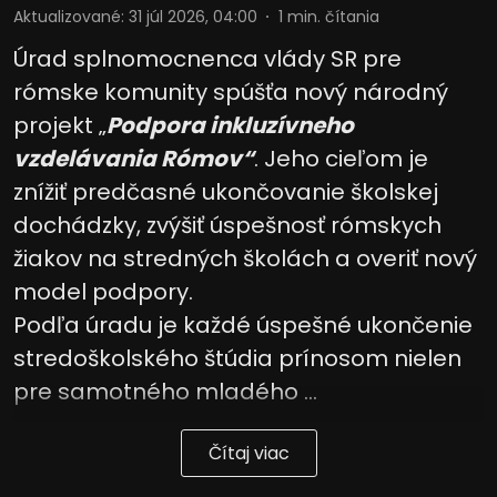
Aktualizované
:
31 júl 2026, 04:00
1
min. čítania
Úrad splnomocnenca vlády SR pre
rómske komunity spúšťa nový národný
projekt „
Podpora inkluzívneho
vzdelávania Rómov“
. Jeho cieľom je
znížiť predčasné ukončovanie školskej
dochádzky, zvýšiť úspešnosť rómskych
žiakov na stredných školách a overiť nový
model podpory.
Podľa úradu je každé úspešné ukončenie
stredoškolského štúdia prínosom nielen
pre samotného mladého ...
Čítaj viac