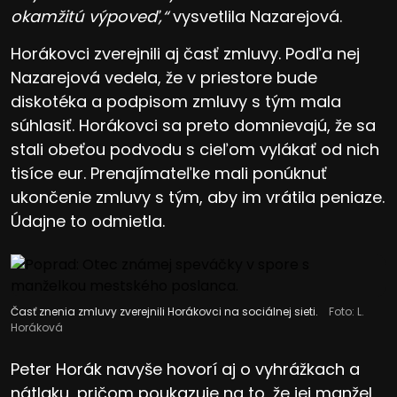
okamžitú výpoveď,“
vysvetlila Nazarejová.
Horákovci zverejnili aj časť zmluvy. Podľa nej
Nazarejová vedela, že v priestore bude
diskotéka a podpisom zmluvy s tým mala
súhlasiť. Horákovci sa preto domnievajú, že sa
stali obeťou podvodu s cieľom vylákať od nich
tisíce eur. Prenajímateľke mali ponúknuť
ukončenie zmluvy s tým, aby im vrátila peniaze.
Údajne to odmietla.
Časť znenia zmluvy zverejnili Horákovci na sociálnej sieti.
Foto: L.
Horáková
Peter Horák navyše hovorí aj o vyhrážkach a
nátlaku, pričom poukazuje na to, že jej manžel,