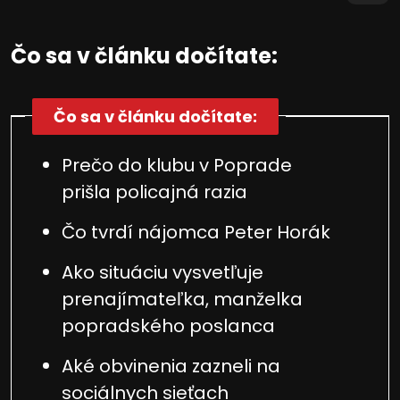
Čo sa v článku dočítate:
Čo sa v článku dočítate:
Prečo do klubu v Poprade
prišla policajná razia
Čo tvrdí nájomca Peter Horák
Ako situáciu vysvetľuje
prenajímateľka, manželka
popradského poslanca
Aké obvinenia zazneli na
sociálnych sieťach