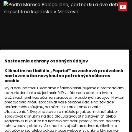
Nastavenia ochrany osobných údajov
Kliknutím na tlačidlo „Poprieť“ sa zachová predvolené
nastavenie iba nevyhnutne potrebných súborov
SLOVENSKO
cookie.
Baloga s rodinou nepustili
My a naši partneri ukladáme a/alebo pristupujeme k informáciám
na zariadení, ako sú jedinečné ID v súboroch cookie a iných
na kúpalisko. Tvrdí, že ich
úložiskách prehliadača na spracovanie osobných údajov. Niektorí
predajcovia môžu spracúvať vaše osobné údaje na základe
oprávneného záujmu, na námietku proti tomu otvorte
diskriminovali
„Nastavenia“. Svoje nastavenia môžete prijať, odmietnuť alebo
spravovať kliknutím na tlačidlo „Spravovať nastavenia“ alebo
kedykoľvek kliknutím na tlačidlo odtlačku prsta v ľavom dolnom
Jozef Šivák
rohu webovej stránky. Ak chcete svoj súhlas odvolať, kliknite na
odtlačok prsta alebo odkaz v päte webovej stránky a kliknite na