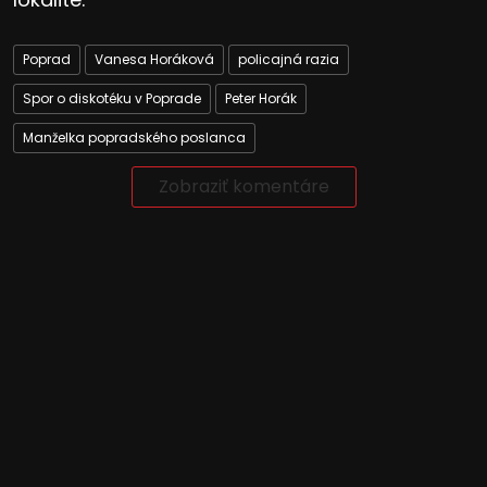
Poprad
Vanesa Horáková
policajná razia
Spor o diskotéku v Poprade
Peter Horák
Manželka popradského poslanca
Zobraziť komentáre