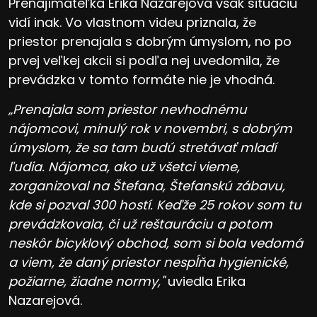
Prenajímateľka Erika Nazarejová však situáciu
vidí inak. Vo vlastnom videu priznala, že
priestor prenajala s dobrým úmyslom, no po
prvej veľkej akcii si podľa nej uvedomila, že
prevádzka v tomto formáte nie je vhodná.
„Prenajala som priestor nevhodnému
nájomcovi, minulý rok v novembri, s dobrým
úmyslom, že sa tam budú stretávať mladí
ľudia. Nájomca, ako už všetci vieme,
zorganizoval na Štefana, Štefanskú zábavu,
kde si pozval 300 hostí. Keďže 25 rokov som tu
prevádzkovala, či už reštauráciu a potom
neskôr bicyklový obchod, som si bola vedomá
a viem, že daný priestor nespĺňa hygienické,
požiarne, žiadne normy,"
uviedla Erika
Nazarejová.