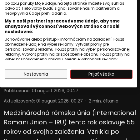
položku ponuky Moje údaje, na tejto stránke môžete svoj súhlas
odvolať. Tieto voľby budú signalizované našim partnerom a
neovplyvnia údaje prehliadania.
My a naši partneri spracovávame údaje, aby sme
SLOVENSKO
analyzovali výkonnosť webových stránok a robili
nasledovné:
IRU otvára kanceláriu na
Uchovávanie alebo prístup k informáciám na zariadení. Použiť
obmedzené údaje na výber reklamy. Vytvoriť profily pre
Slovensku, vieme kto ju
personalizovanú reklamu. Použiť profily na výber personalizovanej
reklamy. Vytvoriť profily na prispôsobenie obsahu. Použiť profily na
povedie
výber prispôsobeného obsahu. Meranie výkonnosti reklamy.
Meranie výkonnosti obsahu. Pochopiť cieľové skupiny na základe
štatistík alebo spájania údajov z rôznych zdrojov. Vývoj a
Jozef Šivák
Nastavenia
Prijať všetko
zlepšovanie služieb. Použitie obmedzených údajov na výber
obsahu.
Údaje môžu byť zdieľané mimo Európskej únie a odosielané do
USA.
Publikované
:
01 august 2026, 00:27
Váš súhlas a zásady používania cookie sa vzťahujú výlučne na
Aktualizované
:
01 august 2026, 00:27
2
min. čítania
túto webovú stránku/aplikáciu.
Zobraziť zoznam partnerov (1009 predajcovia IAB)
Medzinárodná rómska únia (International
Vaše údaje používame na nasledujúce účely:
Romani Union – IRU) tento rok oslavuje 55
Účely spracovania IAB:
rokov od svojho založenia. Vznikla po
Uchovávanie alebo prístup k