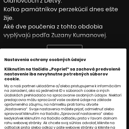
Oláhovcoch z Detvy.
Koľko pamätníkov perzekúcií dnes ešte
žije.
Aké dve poučenia z tohto obdobia
vyplývajú podľa Zuzany Kumanovej.
Čítaj viac
Nastavenia ochrany osobných údajov
Kliknutím na tlačidlo „Poprieť“ sa zachová predvolené
nastavenie iba nevyhnutne potrebných súborov
cookie.
My a naši partneri ukladáme a/alebo pristupujeme k informáciám
na zariadení, ako sú jedinečné ID v súboroch cookie a iných
úložiskách prehliadača na spracovanie osobných údajov. Niektorí
predajcovia môžu spracúvať vaše osobné údaje na základe
oprávneného záujmu, na námietku proti tomu otvorte
„Nastavenia“. Svoje nastavenia môžete prijať, odmietnuť alebo
spravovať kliknutím na tlačidlo „Spravovať nastavenia“ alebo
kedykoľvek kliknutím na tlačidlo odtlačku prsta v ľavom dolnom
rohu webovej stránky. Ak chcete svoj súhlas odvolať, kliknite na
odtlačok prsta alebo odkaz v päte webovej stránky a kliknite na