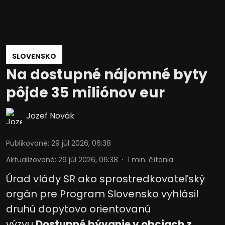
SLOVENSKO
Na dostupné nájomné byty
pôjde 35 miliónov eur
Jozef Novák
Publikované
:
29 júl 2026, 06:38
Aktualizované
:
29 júl 2026, 06:38
1
min. čítania
Úrad vlády SR ako sprostredkovateľský
orgán pre Program Slovensko vyhlásil
druhú dopytovo orientovanú
výzvu
Dostupné bývanie v obciach z