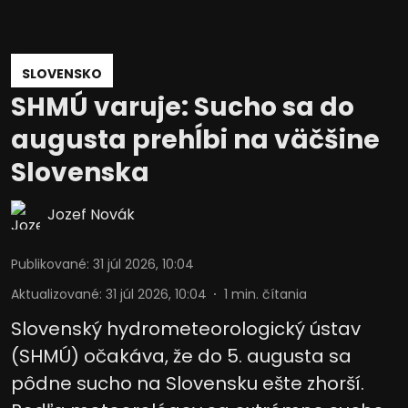
Vývoj a zlepšovanie služieb
SLOVENSKO
Použitie obmedzených údajov na výber
obsahu
SHMÚ varuje: Sucho sa do
Špeciálne funkcie IAB:
augusta prehĺbi na väčšine
Používanie presných údajov o
geografickej polohe
Slovenska
Identifikácia zariadení na základe
Jozef Novák
aktívne vyžiadaných informácií
Účely spracovania, ktoré nie sú v kompetencii IAB:
Publikované
:
31 júl 2026, 10:04
Potrebný
Aktualizované
:
31 júl 2026, 10:04
1
min. čítania
Výkon
Slovenský hydrometeorologický ústav
Funkčné
(SHMÚ) očakáva, že do 5. augusta sa
pôdne sucho na Slovensku ešte zhorší.
Reklama