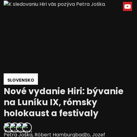
SLOVENSKO
Nové vydanie Hiri: bývanie
na Luníku IX, rómsky
holokaust a festivaly
Petra Joška
,
Róbert Hamburgbadžo
,
Jozef