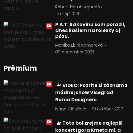
Róbert Hamburgbadžo
12 máj 2026
P.A.T: Rakovinu som porazil,
dnes kašlem na rolexky aj
pózu.
Monika Ebibi Komorová
09 december 2025
Prémium
VIDEO: Pozrite si záznam z
módnej show Visegrad
Roma Designers.
Ivana Cibuľová
19 október 2017
Toto bol zrejme najlepší
koncert Igora Kmeťa ml. a