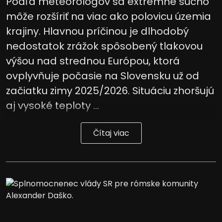
Podľa meteorológov sa extrémne sucho
môže rozšíriť na viac ako polovicu územia
krajiny. Hlavnou príčinou je dlhodobý
nedostatok zrážok spôsobený tlakovou
výšou nad strednou Európou, ktorá
ovplyvňuje počasie na Slovensku už od
začiatku zimy 2025/2026. Situáciu zhoršujú
aj vysoké teploty ...
Čítaj viac