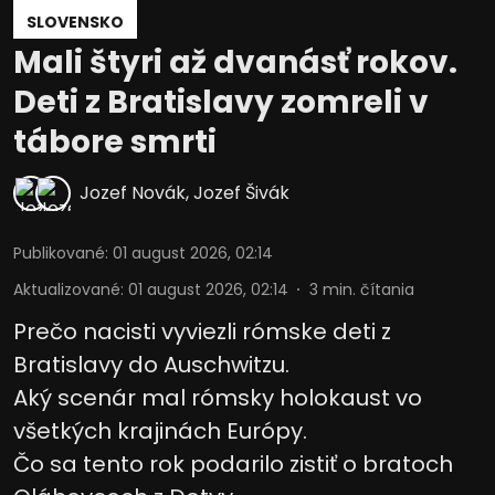
SLOVENSKO
Mali štyri až dvanásť rokov.
Deti z Bratislavy zomreli v
tábore smrti
Jozef Novák
,
Jozef Šivák
Publikované
:
01 august 2026, 02:14
Aktualizované
:
01 august 2026, 02:14
3
min. čítania
Prečo nacisti vyviezli rómske deti z
Bratislavy do Auschwitzu.
Aký scenár mal rómsky holokaust vo
všetkých krajinách Európy.
Čo sa tento rok podarilo zistiť o bratoch