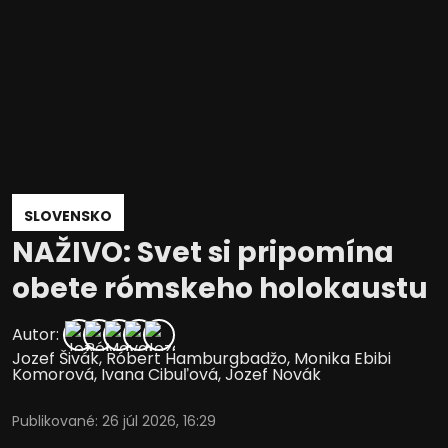
SLOVENSKO
NAŽIVO: Svet si pripomína
obete rómskeho holokaustu
Autor:
Jozef Šivák
,
Róbert Hamburgbadžo
,
Monika Ebibi
Komorová
,
Ivana Cibuľová
,
Jozef Novák
Publikované
:
26 júl 2026, 16:29