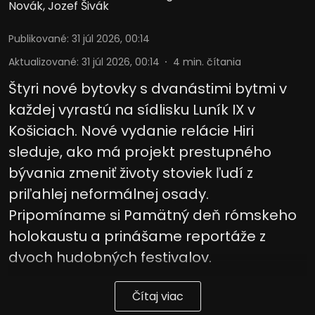
Novák
,
Jozef Šivák
Publikované
:
31 júl 2026, 00:14
Aktualizované
:
31 júl 2026, 00:14
4
min. čítania
Štyri nové bytovky s dvanástimi bytmi v
každej vyrastú na sídlisku Luník IX v
Košiciach. Nové vydanie relácie Hiri
sleduje, ako má projekt prestupného
bývania zmeniť životy stoviek ľudí z
priľahlej neformálnej osady.
Pripomíname si Pamätný deň rómskeho
holokaustu a prinášame reportáže z
dvoch hudobných festivalov.
Čítaj viac