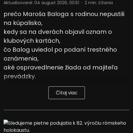
Aktualizované
:
04 august 2026, 00:51
2
min. čítania
prečo Maroša Baloga s rodinou nepustili
na kúpalisko,
kedy sa na dverách objavil oznam o
klubových kartách,
čo Balog uviedol po podaní trestného
oznámenia,
aké ospravedlnenie žiada od majiteľa
prevádzky.
Čítaj viac