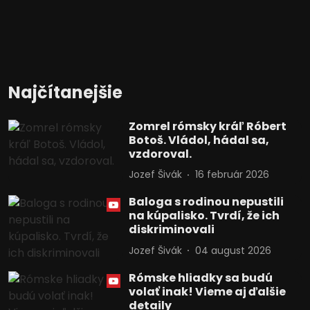
Najčítanejšie
Zomrel rómsky kráľ Róbert
Botoš. Vládol, hádal sa,
vzdoroval.
Jozef Šivák
16 február 2026
Baloga s rodinou nepustili
na kúpalisko. Tvrdí, že ich
diskriminovali
Jozef Šivák
04 august 2026
Rómske hliadky sa budú
volať inak! Vieme aj ďalšie
detaily