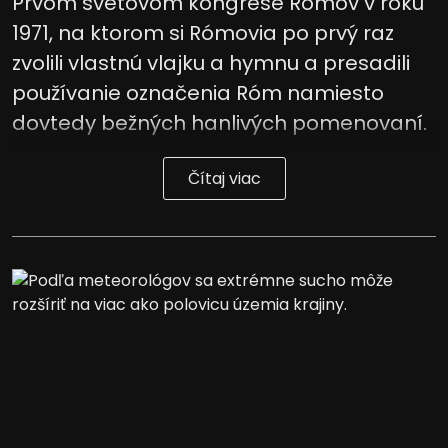
Prvom svetovom kongrese Rómov v roku
informáciám na zariadení
1971, na ktorom si Rómovia po prvý raz
Použiť obmedzené údaje na výber
reklamy
zvolili vlastnú vlajku a hymnu a presadili
používanie označenia Róm namiesto
Vytvoriť profily pre personalizovanú
reklamu
dovtedy bežných hanlivých pomenovaní.
Použiť profily na výber personalizovanej
reklamy
Čítaj viac
Vytvoriť profily na prispôsobenie
obsahu
Použiť profily na výber prispôsobeného
obsahu
Meranie výkonnosti reklamy
Meranie výkonnosti obsahu
Pochopiť cieľové skupiny na základe
štatistík alebo spájania údajov z
rôznych zdrojov