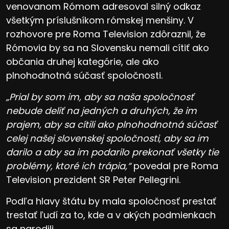
venovanom Rómom adresoval silný odkaz
všetkým príslušníkom rómskej menšiny. V
rozhovore pre Roma Television zdôraznil, že
Rómovia by sa na Slovensku nemali cítiť ako
občania druhej kategórie, ale ako
plnohodnotná súčasť spoločnosti.
„Prial by som im, aby sa naša spoločnosť
nebude deliť na jedných a druhých, že im
prajem, aby sa cítili ako plnohodnotná súčasť
celej našej slovenskej spoločnosti, aby sa im
darilo a aby sa im podarilo prekonať všetky tie
problémy, ktoré ich trápia,“
povedal pre Roma
Television prezident SR Peter Pellegrini.
Podľa hlavy štátu by mala spoločnosť prestať
trestať ľudí za to, kde a v akých podmienkach
sa narodili.