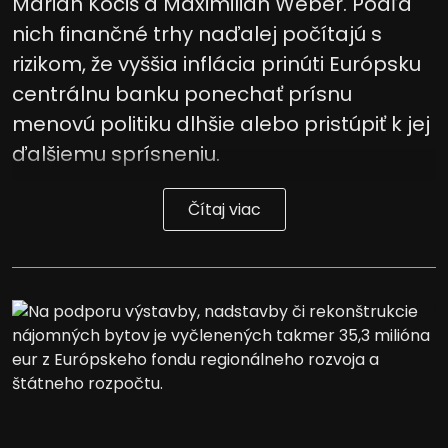
Marián Kočiš a Maximilián Wéber. Podľa
nich finančné trhy naďalej počítajú s
rizikom, že vyššia inflácia prinúti Európsku
centrálnu banku ponechať prísnu
menovú politiku dlhšie alebo pristúpiť k jej
ďalšiemu sprísneniu.
Čítaj viac