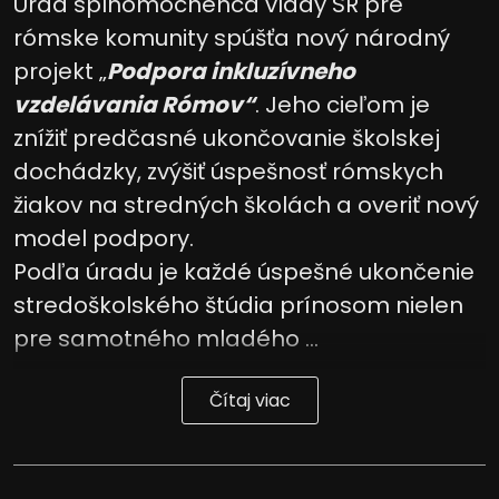
Úrad splnomocnenca vlády SR pre
rómske komunity spúšťa nový národný
projekt „
Podpora inkluzívneho
vzdelávania Rómov“
. Jeho cieľom je
znížiť predčasné ukončovanie školskej
dochádzky, zvýšiť úspešnosť rómskych
žiakov na stredných školách a overiť nový
model podpory.
Podľa úradu je každé úspešné ukončenie
stredoškolského štúdia prínosom nielen
pre samotného mladého ...
Čítaj viac