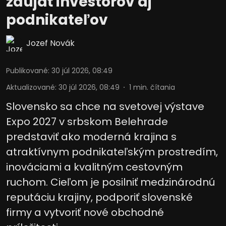
zaujať investorov aj
podnikateľov
Jozef Novák
Publikované
:
30 júl 2026, 08:49
Aktualizované
:
30 júl 2026, 08:49
1
min. čítania
Slovensko sa chce na svetovej výstave
Expo 2027 v srbskom Belehrade
predstaviť ako moderná krajina s
atraktívnym podnikateľským prostredím,
inováciami a kvalitným cestovným
ruchom. Cieľom je posilniť medzinárodnú
reputáciu krajiny, podporiť slovenské
firmy a vytvoriť nové obchodné