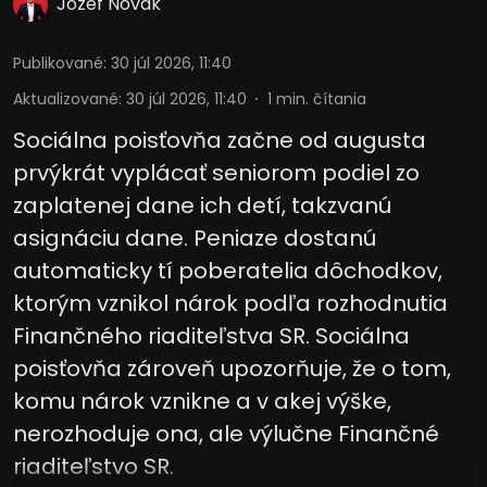
Jozef Novák
Publikované
:
30 júl 2026, 11:40
Aktualizované
:
30 júl 2026, 11:40
1
min. čítania
Sociálna poisťovňa začne od augusta
prvýkrát vyplácať seniorom podiel zo
zaplatenej dane ich detí, takzvanú
asignáciu dane. Peniaze dostanú
automaticky tí poberatelia dôchodkov,
ktorým vznikol nárok podľa rozhodnutia
Finančného riaditeľstva SR. Sociálna
poisťovňa zároveň upozorňuje, že o tom,
komu nárok vznikne a v akej výške,
nerozhoduje ona, ale výlučne Finančné
riaditeľstvo SR.