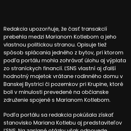
Redakcia upozorňuje, že časť transakcií
prebehla medzi Marianom Kotlebom a jeho
vlastnou politickou stranou. Opisuje tiež
spôsob splácania jedného z bytov, pri ktorom
podľa portálu mohla zohrávať úlohu aj výplata
zo straníckych financií. ĽSNS vlastní aj ďalší
hodnotný majetok vrátane rodinného domu v
Banskej Bystrici či pozemkov pri Krupine, ktoré
boli v minulosti prevedené na občianske
združenie spojené s Marianom Kotlebom.
Podľa portálu sa redakcia pokúšala získať
stanovisko Mariana Kotlebu aj predstaviteľov
ĽSNS. Na zaslané otázky však odpovede