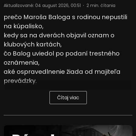
Aktualizované
:
04 august 2026, 00:51
2
min. čítania
prečo Maroša Baloga s rodinou nepustili
na kúpalisko,
kedy sa na dverách objavil oznam o
klubových kartách,
čo Balog uviedol po podaní trestného
oznámenia,
aké ospravedlnenie žiada od majiteľa
prevádzky.
Čítaj viac