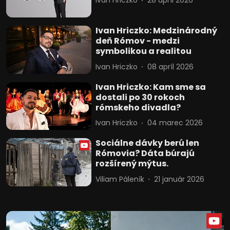
Ivan Hriczko
28 apríl 2026
Ivan Hriczko: Medzinárodný
deň Rómov - medzi
symbolikou a realitou
Ivan Hriczko
08 apríl 2026
Ivan Hriczko: Kam sme sa
dostali po 30 rokoch
rómskeho divadla?
Ivan Hriczko
04 marec 2026
Sociálne dávky berú len
Rómovia? Dáta búrajú
rozšírený mýtus.
Viliam Páleník
21 január 2026