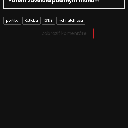
Potom zavolala pod iným menom
politika
Kotleba
ĽSNS
nehnuteľnosti
Zobraziť komentáre