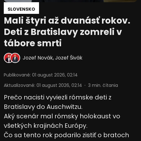
informáciám na zariadení
SLOVENSKO
Použiť obmedzené údaje na výber
Mali štyri až dvanásť rokov.
reklamy
Deti z Bratislavy zomreli v
Vytvoriť profily pre personalizovanú
reklamu
tábore smrti
Použiť profily na výber personalizovanej
reklamy
Jozef Novák
,
Jozef Šivák
Vytvoriť profily na prispôsobenie
obsahu
Publikované
:
01 august 2026, 02:14
Aktualizované
:
01 august 2026, 02:14
3
min. čítania
Použiť profily na výber prispôsobeného
obsahu
Prečo nacisti vyviezli rómske deti z
Meranie výkonnosti reklamy
Bratislavy do Auschwitzu.
Aký scenár mal rómsky holokaust vo
Meranie výkonnosti obsahu
všetkých krajinách Európy.
Pochopiť cieľové skupiny na základe
Čo sa tento rok podarilo zistiť o bratoch
štatistík alebo spájania údajov z
rôznych zdrojov