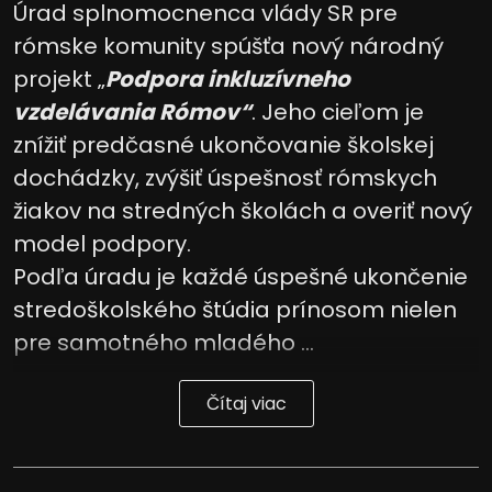
Úrad splnomocnenca vlády SR pre
rómske komunity spúšťa nový národný
projekt „
Podpora inkluzívneho
vzdelávania Rómov“
. Jeho cieľom je
znížiť predčasné ukončovanie školskej
dochádzky, zvýšiť úspešnosť rómskych
žiakov na stredných školách a overiť nový
model podpory.
Podľa úradu je každé úspešné ukončenie
stredoškolského štúdia prínosom nielen
pre samotného mladého ...
Čítaj viac