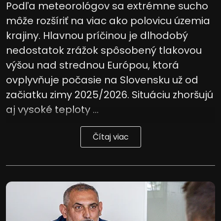
Podľa meteorológov sa extrémne sucho
môže rozšíriť na viac ako polovicu územia
krajiny. Hlavnou príčinou je dlhodobý
nedostatok zrážok spôsobený tlakovou
výšou nad strednou Európou, ktorá
ovplyvňuje počasie na Slovensku už od
začiatku zimy 2025/2026. Situáciu zhoršujú
aj vysoké teploty ...
Čítaj viac