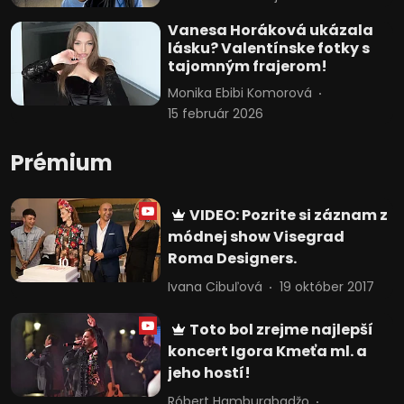
Vanesa Horáková ukázala
lásku? Valentínske fotky s
tajomným frajerom!
Monika Ebibi Komorová
15 február 2026
Prémium
VIDEO: Pozrite si záznam z
módnej show Visegrad
Roma Designers.
Ivana Cibuľová
19 október 2017
Toto bol zrejme najlepší
koncert Igora Kmeťa ml. a
jeho hostí!
Róbert Hamburgbadžo