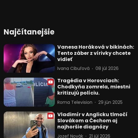
Najčítanejšie
Vanesa Horáková v bikinách:
Tento záber z vírivky chcete
vidieť
Ivana Cibuľová
08 júl 2026
Tragédia v Horovciach:
Chodkyňa zomrela, miestni
kritizujú políciu.
Roma Television
29 jún 2025
Vladimír v Anglicku tlmočí
Slovákom a Čechom aj
najhoršie diagnózy
Jozef Novák
21 júl 2026