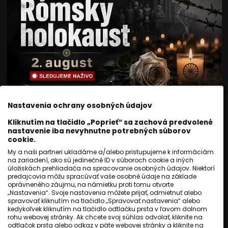
Nastavenia ochrany osobných údajov
SLOVENSKO
Kliknutím na tlačidlo „Poprieť“ sa zachová predvolené
NAŽIVO: Svet si pripomína
nastavenie iba nevyhnutne potrebných súborov
cookie.
obete rómskeho holokaustu
My a naši partneri ukladáme a/alebo pristupujeme k informáciám
na zariadení, ako sú jedinečné ID v súboroch cookie a iných
úložiskách prehliadača na spracovanie osobných údajov. Niektorí
Autor:
predajcovia môžu spracúvať vaše osobné údaje na základe
oprávneného záujmu, na námietku proti tomu otvorte
Jozef Šivák
,
Róbert Hamburgbadžo
,
Monika Ebibi
„Nastavenia“. Svoje nastavenia môžete prijať, odmietnuť alebo
Komorová
,
Ivana Cibuľová
,
Jozef Novák
spravovať kliknutím na tlačidlo „Spravovať nastavenia“ alebo
kedykoľvek kliknutím na tlačidlo odtlačku prsta v ľavom dolnom
rohu webovej stránky. Ak chcete svoj súhlas odvolať, kliknite na
Publikované
:
26 júl 2026, 16:29
odtlačok prsta alebo odkaz v päte webovej stránky a kliknite na