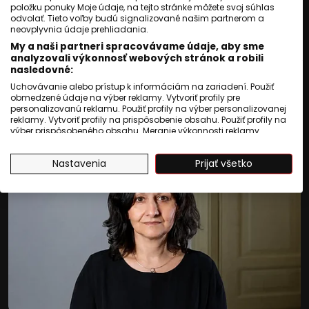
položku ponuky Moje údaje, na tejto stránke môžete svoj súhlas
Aktualizované
:
03 august 2026, 09:49
odvolať. Tieto voľby budú signalizované našim partnerom a
neovplyvnia údaje prehliadania.
Druhého augusta si pripomenieme Pamätný deň
My a naši partneri spracovávame údaje, aby sme
rómskeho holokaustu
analyzovali výkonnosť webových stránok a robili
nasledovné:
Read More
Uchovávanie alebo prístup k informáciám na zariadení. Použiť
obmedzené údaje na výber reklamy. Vytvoriť profily pre
personalizovanú reklamu. Použiť profily na výber personalizovanej
reklamy. Vytvoriť profily na prispôsobenie obsahu. Použiť profily na
výber prispôsobeného obsahu. Meranie výkonnosti reklamy.
Meranie výkonnosti obsahu. Pochopiť cieľové skupiny na základe
štatistík alebo spájania údajov z rôznych zdrojov. Vývoj a
Nastavenia
Prijať všetko
zlepšovanie služieb. Použitie obmedzených údajov na výber
obsahu.
Údaje môžu byť zdieľané mimo Európskej únie a odosielané do
USA.
Váš súhlas a zásady používania cookie sa vzťahujú výlučne na
túto webovú stránku/aplikáciu.
Zobraziť zoznam partnerov (1009 predajcovia IAB)
Vaše údaje používame na nasledujúce účely:
Účely spracovania IAB:
Uchovávanie alebo prístup k