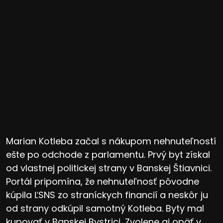
Marian Kotleba začal s nákupom nehnuteľností
ešte po odchode z parlamentu. Prvý byt získal
od vlastnej politickej strany v Banskej Štiavnici.
Portál pripomína, že nehnuteľnosť pôvodne
kúpila ĽSNS zo straníckych financií a neskôr ju
od strany odkúpil samotný Kotleba. Byty mal
kupovať v Banskej Bystrici, Zvolene aj opäť v