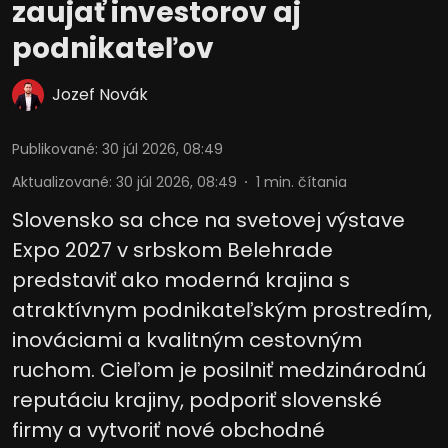
zaujať investorov aj
podnikateľov
Jozef Novák
Publikované
:
30 júl 2026, 08:49
Aktualizované
:
30 júl 2026, 08:49
1
min. čítania
Slovensko sa chce na svetovej výstave
Expo 2027 v srbskom Belehrade
predstaviť ako moderná krajina s
atraktívnym podnikateľským prostredím,
inováciami a kvalitným cestovným
ruchom. Cieľom je posilniť medzinárodnú
reputáciu krajiny, podporiť slovenské
firmy a vytvoriť nové obchodné