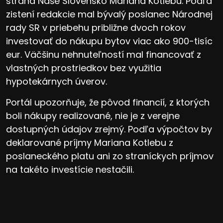
strana Naše Slovensko Mariana Kotlebu. Podľa
zistení redakcie mal bývalý poslanec Národnej
rady SR v priebehu približne dvoch rokov
investovať do nákupu bytov viac ako 900-tisíc
eur. Väčšinu nehnuteľností mal financovať z
vlastných prostriedkov bez využitia
hypotekárnych úverov.
Portál upozorňuje, že pôvod financií, z ktorých
boli nákupy realizované, nie je z verejne
dostupných údajov zrejmý. Podľa výpočtov by
deklarované príjmy Mariana Kotlebu z
poslaneckého platu ani zo straníckych príjmov
na takéto investície nestačili.