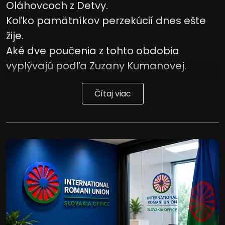
Oláhovcoch z Detvy.
Koľko pamätníkov perzekúcií dnes ešte
Vývoj a zlepšovanie služieb
žije.
Použitie obmedzených údajov na výber
Aké dve poučenia z tohto obdobia
obsahu
vyplývajú podľa Zuzany Kumanovej.
Špeciálne funkcie IAB:
Používanie presných údajov o
geografickej polohe
Čítaj viac
Identifikácia zariadení na základe
aktívne vyžiadaných informácií
Účely spracovania, ktoré nie sú v kompetencii IAB:
Potrebný
Výkon
Funkčné
Reklama