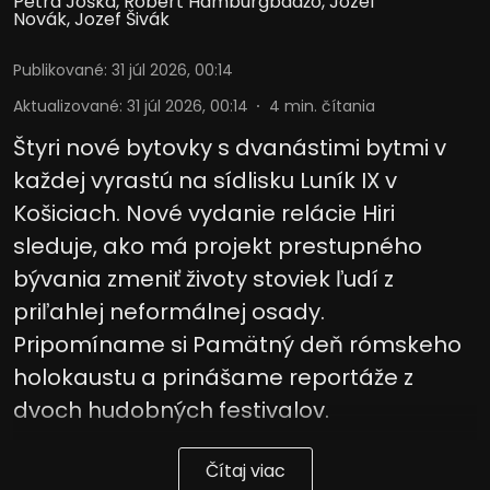
Petra Joška
,
Róbert Hamburgbadžo
,
Jozef
Novák
,
Jozef Šivák
Publikované
:
31 júl 2026, 00:14
Aktualizované
:
31 júl 2026, 00:14
4
min. čítania
Štyri nové bytovky s dvanástimi bytmi v
každej vyrastú na sídlisku Luník IX v
Košiciach. Nové vydanie relácie Hiri
sleduje, ako má projekt prestupného
bývania zmeniť životy stoviek ľudí z
priľahlej neformálnej osady.
Pripomíname si Pamätný deň rómskeho
holokaustu a prinášame reportáže z
dvoch hudobných festivalov.
Čítaj viac