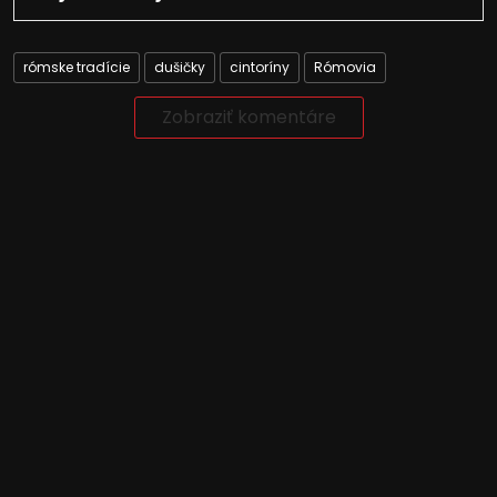
rómske tradície
dušičky
cintoríny
Rómovia
Zobraziť komentáre