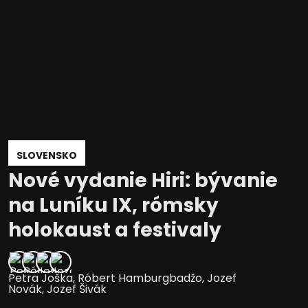
SLOVENSKO
Nové vydanie Hiri: bývanie
na Luníku IX, rómsky
holokaust a festivaly
Petra Joška
,
Róbert Hamburgbadžo
,
Jozef
Novák
,
Jozef Šivák