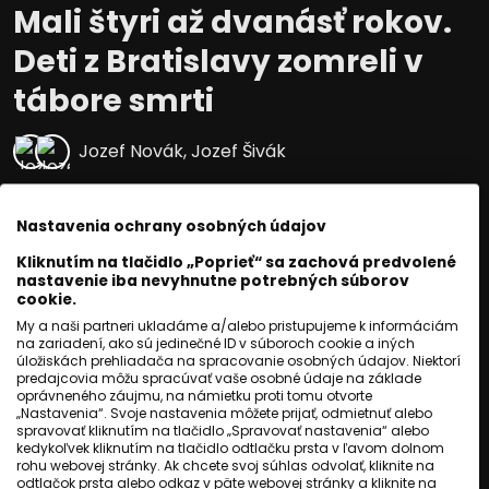
Mali štyri až dvanásť rokov.
Deti z Bratislavy zomreli v
tábore smrti
Jozef Novák
,
Jozef Šivák
Publikované
:
01 august 2026, 02:14
Nastavenia ochrany osobných údajov
Aktualizované
:
01 august 2026, 02:14
3
min. čítania
Kliknutím na tlačidlo „Poprieť“ sa zachová predvolené
nastavenie iba nevyhnutne potrebných súborov
Prečo nacisti vyviezli rómske deti z
cookie.
Bratislavy do Auschwitzu.
My a naši partneri ukladáme a/alebo pristupujeme k informáciám
na zariadení, ako sú jedinečné ID v súboroch cookie a iných
Aký scenár mal rómsky holokaust vo
úložiskách prehliadača na spracovanie osobných údajov. Niektorí
predajcovia môžu spracúvať vaše osobné údaje na základe
všetkých krajinách Európy.
oprávneného záujmu, na námietku proti tomu otvorte
„Nastavenia“. Svoje nastavenia môžete prijať, odmietnuť alebo
Čo sa tento rok podarilo zistiť o bratoch
spravovať kliknutím na tlačidlo „Spravovať nastavenia“ alebo
Oláhovcoch z Detvy.
kedykoľvek kliknutím na tlačidlo odtlačku prsta v ľavom dolnom
rohu webovej stránky. Ak chcete svoj súhlas odvolať, kliknite na
Koľko pamätníkov perzekúcií dnes ešte
odtlačok prsta alebo odkaz v päte webovej stránky a kliknite na