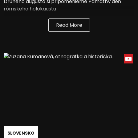
Druhého augusta si pripomenieme Pamätný deň
rómskeho holokaustu
Read More
SLOVENSKO