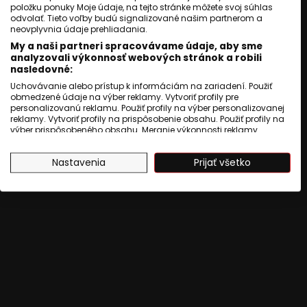
položku ponuky Moje údaje, na tejto stránke môžete svoj súhlas
žije.
odvolať. Tieto voľby budú signalizované našim partnerom a
neovplyvnia údaje prehliadania.
Aké dve poučenia z tohto obdobia
My a naši partneri spracovávame údaje, aby sme
vyplývajú podľa Zuzany Kumanovej.
analyzovali výkonnosť webových stránok a robili
nasledovné:
Uchovávanie alebo prístup k informáciám na zariadení. Použiť
Čítaj viac
obmedzené údaje na výber reklamy. Vytvoriť profily pre
personalizovanú reklamu. Použiť profily na výber personalizovanej
reklamy. Vytvoriť profily na prispôsobenie obsahu. Použiť profily na
výber prispôsobeného obsahu. Meranie výkonnosti reklamy.
Meranie výkonnosti obsahu. Pochopiť cieľové skupiny na základe
štatistík alebo spájania údajov z rôznych zdrojov. Vývoj a
Nastavenia
Prijať všetko
zlepšovanie služieb. Použitie obmedzených údajov na výber
obsahu.
Údaje môžu byť zdieľané mimo Európskej únie a odosielané do
USA.
Váš súhlas a zásady používania cookie sa vzťahujú výlučne na
túto webovú stránku/aplikáciu.
Zobraziť zoznam partnerov (1009 predajcovia IAB)
Vaše údaje používame na nasledujúce účely:
Účely spracovania IAB:
Uchovávanie alebo prístup k