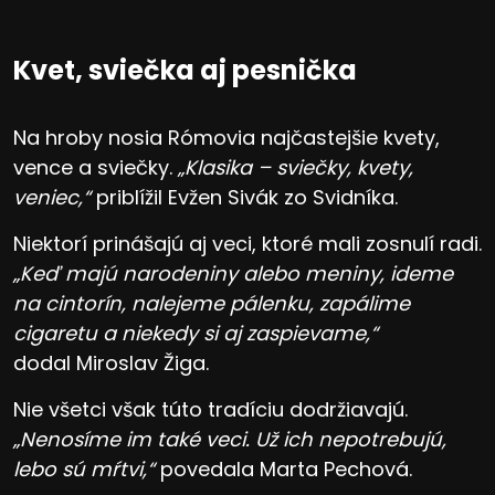
Kvet, sviečka aj pesnička
Na hroby nosia Rómovia najčastejšie kvety,
vence a sviečky.
„Klasika – sviečky, kvety,
veniec,“
priblížil Evžen Sivák zo Svidníka.
Niektorí prinášajú aj veci, ktoré mali zosnulí radi.
„Keď majú narodeniny alebo meniny, ideme
na cintorín, nalejeme pálenku, zapálime
cigaretu a niekedy si aj zaspievame,“
dodal Miroslav Žiga.
Nie všetci však túto tradíciu dodržiavajú.
„Nenosíme im také veci. Už ich nepotrebujú,
lebo sú mŕtvi,“
povedala Marta Pechová.