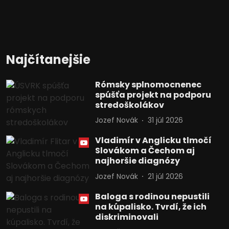
Najčítanejšie
Rómsky splnomocnenec
spúšťa projekt na podporu
stredoškolákov
Jozef Novák
31 júl 2026
Vladimír v Anglicku tlmočí
Slovákom a Čechom aj
najhoršie diagnózy
Jozef Novák
21 júl 2026
Baloga s rodinou nepustili
na kúpalisko. Tvrdí, že ich
diskriminovali