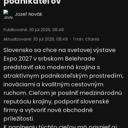
podnikateľov
Jozef Novák
Publikované
:
30 júl 2026, 08:49
Aktualizované
:
30 júl 2026, 08:49
1
min. čítania
Slovensko sa chce na svetovej výstave
Expo 2027 v srbskom Belehrade
predstaviť ako moderná krajina s
atraktívnym podnikateľským prostredím,
inováciami a kvalitným cestovným
ruchom. Cieľom je posilniť medzinárodnú
reputáciu krajiny, podporiť slovenské
firmy a vytvoriť nové obchodné
príležitosti.
K naplneniu týchto cieľov má prispieť aj