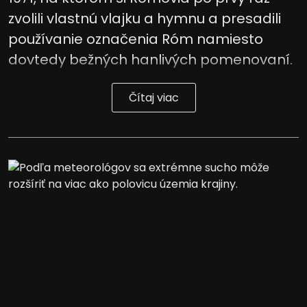
zvolili vlastnú vlajku a hymnu a presadili
Vývoj a zlepšovanie služieb
používanie označenia Róm namiesto
Použitie obmedzených údajov na výber
dovtedy bežných hanlivých pomenovaní.
obsahu
Špeciálne funkcie IAB:
Čítaj viac
Používanie presných údajov o
geografickej polohe
Identifikácia zariadení na základe
aktívne vyžiadaných informácií
Účely spracovania, ktoré nie sú v kompetencii IAB:
Potrebný
Výkon
Funkčné
Reklama