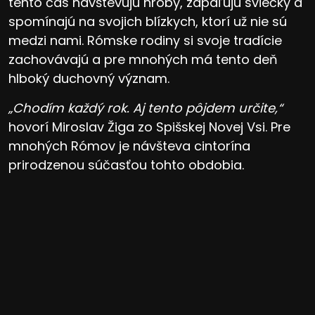
tento čas navštevujú hroby, zapaľujú sviečky a
spomínajú na svojich blízkych, ktorí už nie sú
medzi nami. Rómske rodiny si svoje tradície
zachovávajú a pre mnohých má tento deň
hlboký duchovný význam.
„Chodím každý rok. Aj tento pôjdem určite,“
hovorí Miroslav Žiga zo Spišskej Novej Vsi. Pre
mnohých Rómov je návšteva cintorína
prirodzenou súčasťou tohto obdobia.