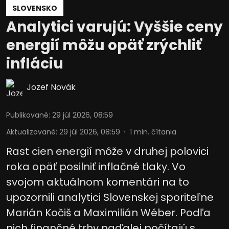
SLOVENSKO
Analytici varujú: Vyššie ceny
energií môžu opäť zrýchliť
infláciu
Jozef Novák
Publikované
:
29 júl 2026, 08:59
Aktualizované
:
29 júl 2026, 08:59
1
min. čítania
Rast cien energií môže v druhej polovici
roka opäť posilniť inflačné tlaky. Vo
svojom aktuálnom komentári na to
upozornili analytici Slovenskej sporiteľne
Marián Kočiš a Maximilián Wéber. Podľa
nich finančné trhy naďalej počítajú s