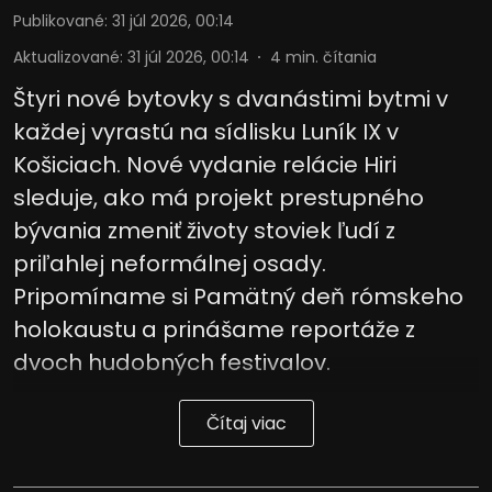
Publikované
:
31 júl 2026, 00:14
Aktualizované
:
31 júl 2026, 00:14
4
min. čítania
Štyri nové bytovky s dvanástimi bytmi v
každej vyrastú na sídlisku Luník IX v
Košiciach. Nové vydanie relácie Hiri
sleduje, ako má projekt prestupného
bývania zmeniť životy stoviek ľudí z
priľahlej neformálnej osady.
Pripomíname si Pamätný deň rómskeho
holokaustu a prinášame reportáže z
dvoch hudobných festivalov.
Čítaj viac