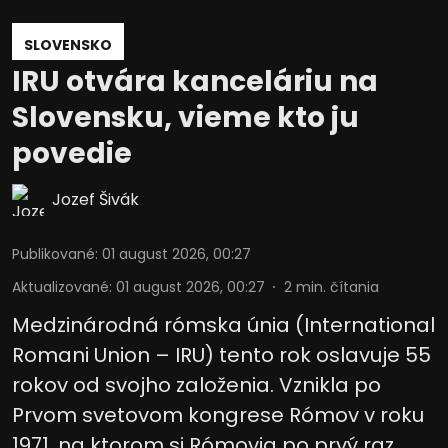
informáciám na zariadení
Použiť obmedzené údaje na výber
SLOVENSKO
reklamy
IRU otvára kanceláriu na
Vytvoriť profily pre personalizovanú
Slovensku, vieme kto ju
reklamu
povedie
Použiť profily na výber personalizovanej
reklamy
Jozef Šivák
Vytvoriť profily na prispôsobenie
obsahu
Publikované
:
01 august 2026, 00:27
Použiť profily na výber prispôsobeného
Aktualizované
:
01 august 2026, 00:27
2
min. čítania
obsahu
Medzinárodná rómska únia (International
Meranie výkonnosti reklamy
Romani Union – IRU) tento rok oslavuje 55
Meranie výkonnosti obsahu
rokov od svojho založenia. Vznikla po
Prvom svetovom kongrese Rómov v roku
Pochopiť cieľové skupiny na základe
štatistík alebo spájania údajov z
1971, na ktorom si Rómovia po prvý raz
rôznych zdrojov