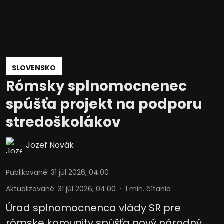
SLOVENSKO
Rómsky splnomocnenec
spúšťa projekt na podporu
stredoškolákov
Jozef Novák
Publikované
:
31 júl 2026, 04:00
Aktualizované
:
31 júl 2026, 04:00
1
min. čítania
Úrad splnomocnenca vlády SR pre
rómske komunity spúšťa nový národný