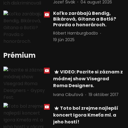
Jozef Šivák
04 august 2026
Koľko zarábajú Bendig,
Bikárová, Gitana a Botló?
Pravda o honorároch.
Róbert Hamburgbadžo
19 jún 2025
Prémium
VIDEO: Pozrite si záznam z
módnej show Visegrad
Roma Designers.
Ivana Cibuľová
19 október 2017
Toto bol zrejme najlepší
koncert Igora Kmeťa ml. a
jeho hostí!