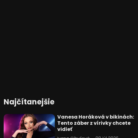
Najčítanejšie
Vanesa Horáková v bikinách:
Tento záber z vírivky chcete
vidieť