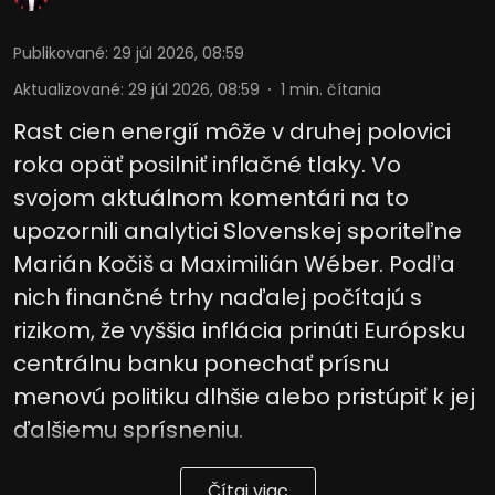
Publikované
:
29 júl 2026, 08:59
Aktualizované
:
29 júl 2026, 08:59
1
min. čítania
Rast cien energií môže v druhej polovici
roka opäť posilniť inflačné tlaky. Vo
svojom aktuálnom komentári na to
upozornili analytici Slovenskej sporiteľne
Marián Kočiš a Maximilián Wéber. Podľa
nich finančné trhy naďalej počítajú s
rizikom, že vyššia inflácia prinúti Európsku
centrálnu banku ponechať prísnu
menovú politiku dlhšie alebo pristúpiť k jej
ďalšiemu sprísneniu.
Čítaj viac