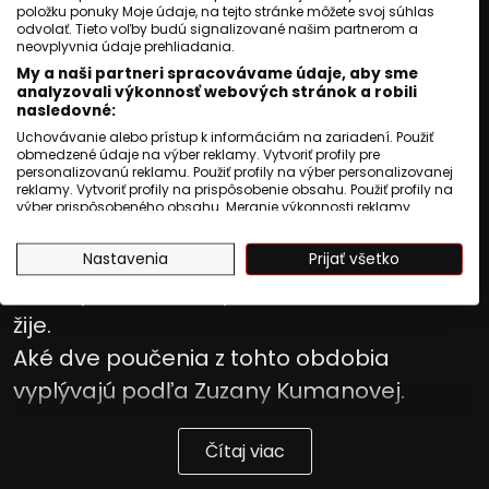
položku ponuky Moje údaje, na tejto stránke môžete svoj súhlas
Publikované
:
01 august 2026, 02:14
odvolať. Tieto voľby budú signalizované našim partnerom a
neovplyvnia údaje prehliadania.
Aktualizované
:
01 august 2026, 02:14
3
min. čítania
My a naši partneri spracovávame údaje, aby sme
Prečo nacisti vyviezli rómske deti z
analyzovali výkonnosť webových stránok a robili
nasledovné:
Bratislavy do Auschwitzu.
Uchovávanie alebo prístup k informáciám na zariadení. Použiť
obmedzené údaje na výber reklamy. Vytvoriť profily pre
Aký scenár mal rómsky holokaust vo
personalizovanú reklamu. Použiť profily na výber personalizovanej
všetkých krajinách Európy.
reklamy. Vytvoriť profily na prispôsobenie obsahu. Použiť profily na
výber prispôsobeného obsahu. Meranie výkonnosti reklamy.
Čo sa tento rok podarilo zistiť o bratoch
Meranie výkonnosti obsahu. Pochopiť cieľové skupiny na základe
štatistík alebo spájania údajov z rôznych zdrojov. Vývoj a
Oláhovcoch z Detvy.
Nastavenia
Prijať všetko
zlepšovanie služieb. Použitie obmedzených údajov na výber
obsahu.
Koľko pamätníkov perzekúcií dnes ešte
Údaje môžu byť zdieľané mimo Európskej únie a odosielané do
USA.
žije.
Váš súhlas a zásady používania cookie sa vzťahujú výlučne na
Aké dve poučenia z tohto obdobia
túto webovú stránku/aplikáciu.
Zobraziť zoznam partnerov (1009 predajcovia IAB)
vyplývajú podľa Zuzany Kumanovej.
Vaše údaje používame na nasledujúce účely:
Účely spracovania IAB:
Čítaj viac
Uchovávanie alebo prístup k