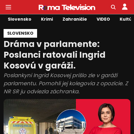
Slovensko
Krimi
Zahraničie
VIDEO
Kultú
SLOVENSKO
Dráma v parlamente:
Poslanci ratovali Ingrid
Kosovú v garáži.
Poslankyni Ingrid Kosovej prišlo zle v garáži
parlamentu. Pomohli jej kolegovia z opozície. Z
NR SR ju odviezla záchranka.