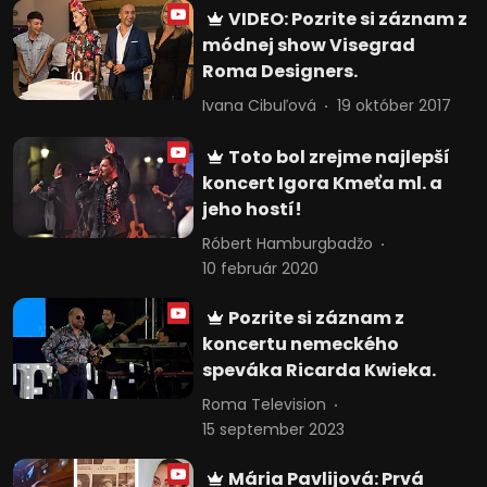
VIDEO: Pozrite si záznam z
módnej show Visegrad
Roma Designers.
Ivana Cibuľová
19 október 2017
Toto bol zrejme najlepší
koncert Igora Kmeťa ml. a
jeho hostí!
Róbert Hamburgbadžo
10 február 2020
Pozrite si záznam z
koncertu nemeckého
speváka Ricarda Kwieka.
Roma Television
15 september 2023
Mária Pavlijová: Prvá