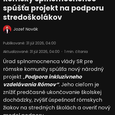
spúšťa projekt na podporu
stredoškolákov
Jozef Novák
Publikované
:
31 júl 2026, 04:00
Aktualizované
:
31 júl 2026, 04:00
1
min. čítania
Úrad splnomocnenca vlády SR pre
rómske komunity spúšťa nový národný
projekt „
Podpora inkluzívneho
vzdelávania Rómov“
. Jeho cieľom je
znížiť predčasné ukončovanie školskej
dochádzky, zvýšiť úspešnosť rómskych
žiakov na stredných školách a overiť nový