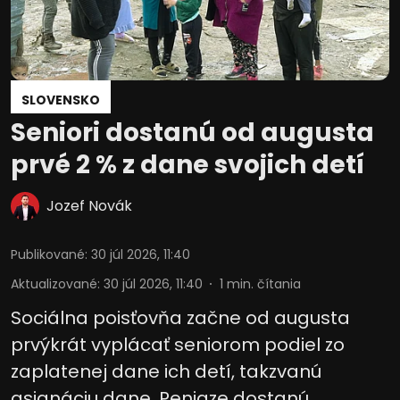
SLOVENSKO
Seniori dostanú od augusta
prvé 2 % z dane svojich detí
Jozef Novák
Publikované
:
30 júl 2026, 11:40
Aktualizované
:
30 júl 2026, 11:40
1
min. čítania
Sociálna poisťovňa začne od augusta
prvýkrát vyplácať seniorom podiel zo
zaplatenej dane ich detí, takzvanú
asignáciu dane. Peniaze dostanú