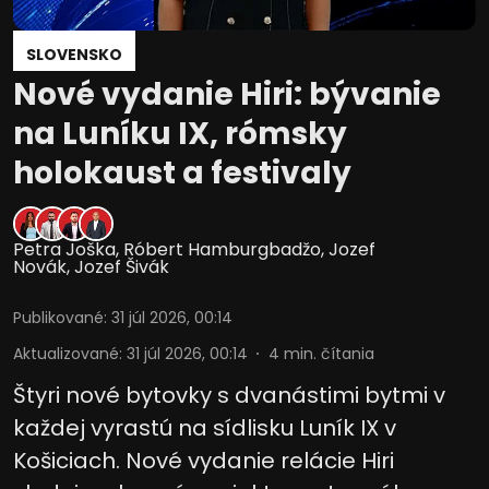
SLOVENSKO
Nové vydanie Hiri: bývanie
na Luníku IX, rómsky
holokaust a festivaly
Petra Joška
,
Róbert Hamburgbadžo
,
Jozef
Novák
,
Jozef Šivák
Publikované
:
31 júl 2026, 00:14
Aktualizované
:
31 júl 2026, 00:14
4
min. čítania
Štyri nové bytovky s dvanástimi bytmi v
každej vyrastú na sídlisku Luník IX v
Košiciach. Nové vydanie relácie Hiri