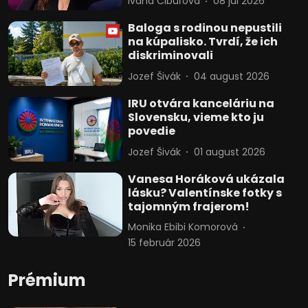
Ivana Cibuľová
08 júl 2026
Baloga s rodinou nepustili
na kúpalisko. Tvrdí, že ich
diskriminovali
Jozef Šivák
04 august 2026
IRU otvára kanceláriu na
Slovensku, vieme kto ju
povedie
Jozef Šivák
01 august 2026
Vanesa Horáková ukázala
lásku? Valentínske fotky s
tajomným frajerom!
Monika Ebibi Komorová
15 február 2026
Prémium