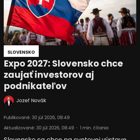
SLOVENSKO
Expo 2027: Slovensko chce
zaujať investorov aj
podnikateľov
Jozef Novák
Publikované
:
30 júl 2026, 08:49
Aktualizované
:
30 júl 2026, 08:49
1
min. čítania
Slovensko sa chce na svetovej výstave