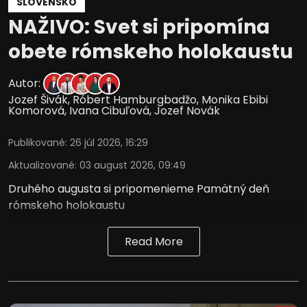
SLOVENSKO
NAŽIVO: Svet si pripomína
obete rómskeho holokaustu
Autor:
Jozef Šivák
,
Róbert Hamburgbadžo
,
Monika Ebibi
Komorová
,
Ivana Cibuľová
,
Jozef Novák
Publikované
:
26 júl 2026, 16:29
Aktualizované
:
03 august 2026, 09:49
Druhého augusta si pripomenieme Pamätný deň
rómskeho holokaustu
Read More