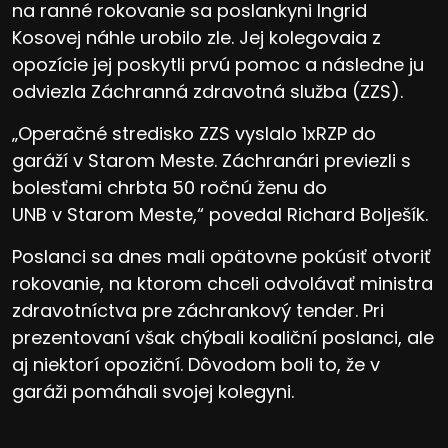
na ranné rokovanie sa poslankyni Ingrid
Kosovej náhle urobilo zle. Jej kolegovaia z
opozície jej poskytli prvú pomoc a následne ju
odviezla Záchranná zdravotná služba (ZZS).
„Operačné stredisko ZZS vyslalo 1xRZP do
garáží v Starom Meste. Záchranári previezli s
bolesťami chrbta 50 ročnú ženu do
UNB v Starom Meste,“ povedal Richard Bolješík.
Poslanci sa dnes mali opätovne pokúsiť otvoriť
rokovanie, na ktorom chceli odvolávať ministra
zdravotníctva pre záchrankový tender. Pri
prezentovaní však chýbali koaliční poslanci, ale
aj niektorí opoziční. Dôvodom boli to, že v
garáži pomáhali svojej kolegyni.