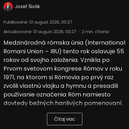
Jozef Šivák
Vývoj a zlepšovanie služieb
Publikované
:
01 august 2026, 00:27
Použitie obmedzených údajov na výber
obsahu
Aktualizované
:
01 august 2026, 00:27
2
min. čítania
Špeciálne funkcie IAB:
Medzinárodná rómska únia (International
Používanie presných údajov o
Romani Union – IRU) tento rok oslavuje 55
geografickej polohe
rokov od svojho založenia. Vznikla po
Identifikácia zariadení na základe
Prvom svetovom kongrese Rómov v roku
aktívne vyžiadaných informácií
1971, na ktorom si Rómovia po prvý raz
Účely spracovania, ktoré nie sú v kompetencii IAB:
zvolili vlastnú vlajku a hymnu a presadili
Potrebný
používanie označenia Róm namiesto
Výkon
dovtedy bežných hanlivých pomenovaní.
Funkčné
Čítaj viac
Reklama