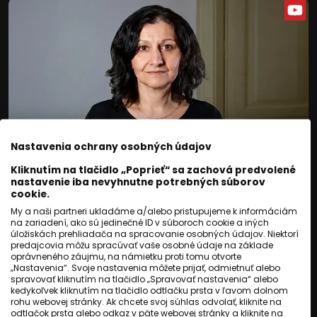
Nastavenia ochrany osobných údajov
Kliknutím na tlačidlo „Poprieť“ sa zachová predvolené
SLOVENSKO
nastavenie iba nevyhnutne potrebných súborov
cookie.
Mali štyri až dvanásť rokov.
My a naši partneri ukladáme a/alebo pristupujeme k informáciám
na zariadení, ako sú jedinečné ID v súboroch cookie a iných
Deti z Bratislavy zomreli v
úložiskách prehliadača na spracovanie osobných údajov. Niektorí
predajcovia môžu spracúvať vaše osobné údaje na základe
tábore smrti
oprávneného záujmu, na námietku proti tomu otvorte
„Nastavenia“. Svoje nastavenia môžete prijať, odmietnuť alebo
spravovať kliknutím na tlačidlo „Spravovať nastavenia“ alebo
Jozef Novák
,
Jozef Šivák
kedykoľvek kliknutím na tlačidlo odtlačku prsta v ľavom dolnom
rohu webovej stránky. Ak chcete svoj súhlas odvolať, kliknite na
odtlačok prsta alebo odkaz v päte webovej stránky a kliknite na