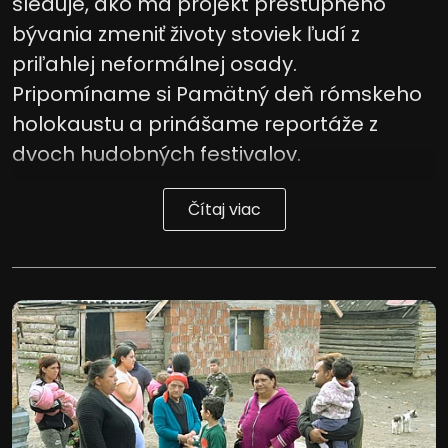
sleduje, ako má projekt prestupného
bývania zmeniť životy stoviek ľudí z
priľahlej neformálnej osady.
Pripomíname si Pamätný deň rómskeho
holokaustu a prinášame reportáže z
dvoch hudobných festivalov.
Čítaj viac