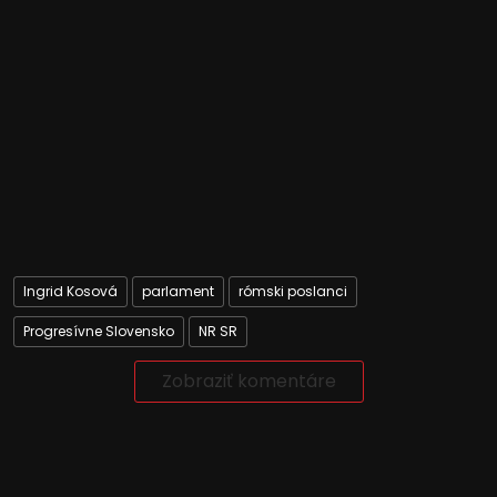
Ingrid Kosová
parlament
rómski poslanci
Progresívne Slovensko
NR SR
Zobraziť komentáre