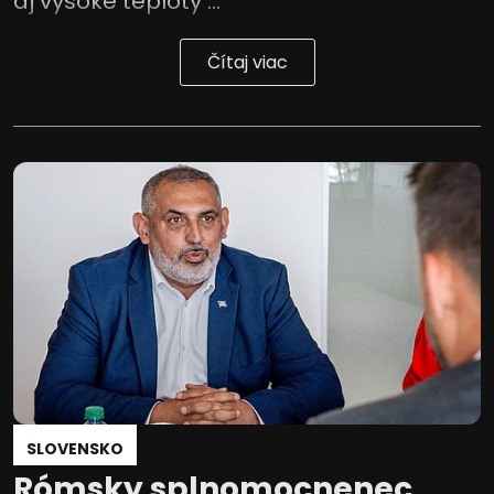
aj vysoké teploty ...
Čítaj viac
SLOVENSKO
Rómsky splnomocnenec