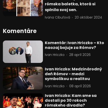
rómska baletka, ktorá si
splnila svoj sen.
Ivana Cibuľová
20 október 2024
Komentáre
Komentár: Ivan Hriczko – Kto
naozaj bojuje za Rómov?
Ivan Hriczko
28 apríl 2026
Ivan Hriczko: Medzinárodný
deň Rómov - medzi
symbolikou a realitou
Ivan Hriczko
08 apríl 2026
Ivan Hriczko: Kam sme sa
dostali po 30 rokoch
rómskeho divadla?